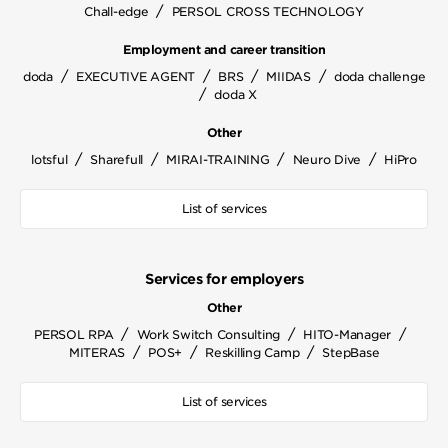
/
Chall-edge
PERSOL CROSS TECHNOLOGY
Employment and career transition
/
/
/
/
doda
EXECUTIVE AGENT
BRS
MIIDAS
doda challenge
/
doda X
Other
/
/
/
/
lotsful
Sharefull
MIRAI-TRAINING
Neuro Dive
HiPro
List of services
Services for employers
Other
/
/
/
PERSOL RPA
Work Switch Consulting
HITO-Manager
/
/
/
MITERAS
POS+
Reskilling Camp
StepBase
List of services