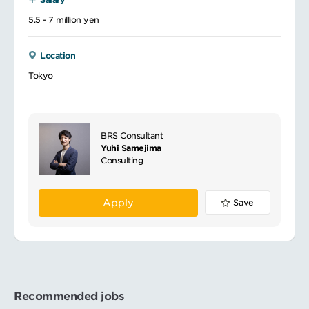
5.5 - 7 million yen
Location
Tokyo
BRS Consultant
Yuhi Samejima
Consulting
Apply
Save
Recommended jobs