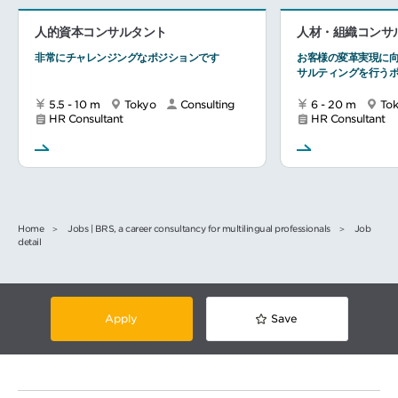
人的資本コンサルタント
人材・組織コンサ
非常にチャレンジングなポジションです
お客様の変革実現に向
サルティングを行う
5.5 - 10 m
Tokyo
Consulting
6 - 20 m
To
HR Consultant
HR Consultant
Home
Jobs | BRS, a career consultancy for multilingual professionals
Job
detail
Apply
Save