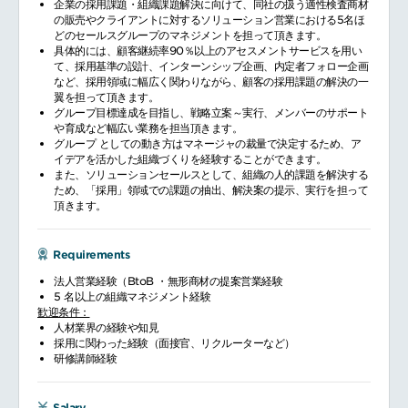
企業の採用課題・組織課題解決に向けて、同社の扱う適性検査商材
の販売やクライアントに対するソリューション営業における5名ほ
どのセールスグループのマネジメントを担って頂きます。
具体的には、顧客継続率90％以上のアセスメントサービスを用い
て、採用基準の設計、インターンシップ企画、内定者フォロー企画
など、採用領域に幅広く関わりながら、顧客の採用課題の解決の一
翼を担って頂きます。
グループ目標達成を目指し、戦略立案～実行、メンバーのサポート
や育成など幅広い業務を担当頂きます。
グループ としての動き方はマネージャの裁量で決定するため、ア
イデアを活かした組織づくりを経験することができます。
また、ソリューションセールスとして、組織の人的課題を解決する
ため、「採用」領域での課題の抽出、解決案の提示、実行を担って
頂きます。
Requirements
法人営業経験（BtoB ・無形商材の提案営業経験
5 名以上の組織マネジメント経験
歓迎条件：
人材業界の経験や知見
採用に関わった経験（面接官、リクルーターなど）
研修講師経験
Salary