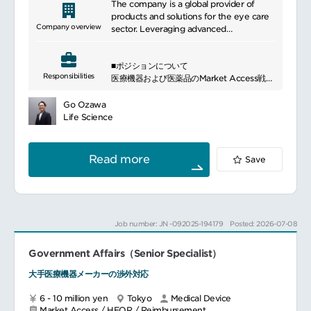
The company is a global provider of
products and solutions for the eye care
Company overview
sector. Leveraging advanced
technologies and specialized expertise, it
helps healthcare professionals and
■ポジションについて
organizations address a wide range of
Responsibilities
医療機器および医薬品のMarket Access戦略
challenges. Through high-quality
を担当し、保険適用、償還価格の獲得、患者
products and services, the company
アクセス向上に向けた施策を推進いただきま
contributes to improved quality of life
Go Ozawa
す。
and the advancement of healthcare
Life Science
厚生労働省、学会、業界団体などの社外ステ
environments. With its global presence,
ークホルダーと連携しながら、保険戦略の立
it continues to create value by
案・実行、制度対応、政策提言活動をリード
responding to evolving needs across the
Read more
Save
するポジションです。
industry.
■主な業務内容
医療機器・医薬品のMarket Access戦略医療
機器の保険適用戦略の立案および申請対応
C1／C2区分を含む保険償還戦略の策定・推進
Job number: JN -092025-194179
Posted: 2026-07-08
厚生労働省との折衝および各種相談対応
医療技術評価提案書、外保連試案等の作成
Government Affairs（Senior Specialist）
医薬品の薬価戦略立案、申請資料作成および
薬価交渉
大手医療機器メーカーの渉外対応
製品ライフサイクルを通じた薬価マネジメン
ト
6 - 10 million yen
Tokyo
Medical Device
Market Access / HEOR / Reimbursement