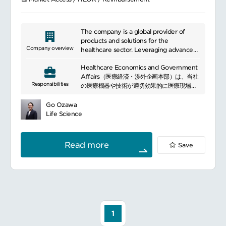
診療報酬・保険制度対応診療報酬改定および
特定保険医療材料価格改定への対応
薬価改定対応および各種調査対応
不採算品再算定に関する対応
The company is a global provider of
供給状況報告および供給不安報告対応
products and solutions for the
Company overview
healthcare sector. Leveraging advanced
学会・政策渉外関連学会との連携による償還
technologies and specialized expertise, it
獲得支援
Healthcare Economics and Government
helps healthcare professionals and
ガイドライン策定・改訂に向けた提案および
Affairs（医療経済・渉外企画本部）は、当社
organizations address a wide range of
Responsibilities
折衝
の医療機器や技術が適切効果的に医療現場や
challenges. With a strong commitment
患者アクセス向上に向けた制度活用の検討・
患者様に届くよう、社会の制度や環境の改善
to quality and reliability, the company
推進
をステークホルダーと協力して実現していく
contributes to operational excellence
Go Ozawa
厚生労働省、アカデミア、業界団体との関係
リードをする役割です。今回募集のスペシャ
and improved patient experiences.
Life Science
構築
リストはガバメントアフェアーズのメンバー
Through its global presence, it continues
医療政策および制度環境を踏まえた政策渉外
として、マネージャーからの指示の下、当社
to create value and meet evolving needs
活動
に関連する政策議論に影響力を持つ政府機関
across the healthcare industry.
Read more
Save
や国会議員、地方自体、医療従事者、臨床
クロスファンクショナル連携HEORチームと
医、患者、アカデミア、およびその他の市民
の連携
団体、業界団体と協力して戦略を計画し、社
グローバルMarket Accessおよび
内部門と連携して実行を担当していきます。
Government Affairs部門との協業
政府の政策の方向性の分析、社内への共有
社内関係部門と連携した戦略立案・推進
や、具体的な政策提言の作成、発表など、資
料の作成や関係者との協議の場の設定、必要
に応じて、グローバルのガバメントアフェア
1
■ポジションの魅力
ーズチームとの協力もあります。