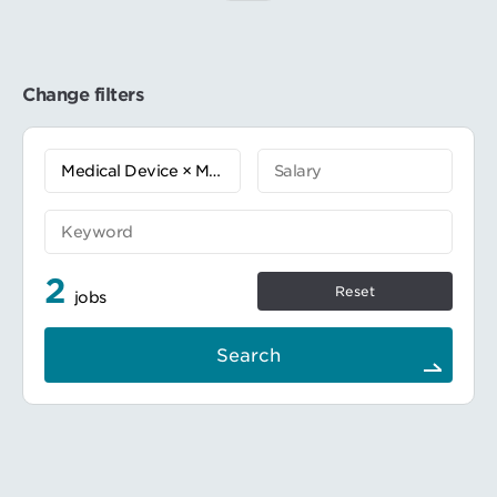
医療機器と医薬品の両方のMarket Access業
業務内容：
務に携われる
厚生労働省、経済産業省、内閣府、独立行政
保険戦略から政策渉外まで幅広く担当できる
法人医薬品医療機器総合機構 (PMDA) 、国
厚生労働省、学会、業界団体との折衝経験を
会議員、大使館、NGO/NPO、アカデミア、
活かせる
患者会等ステークホルダーとの関係を築く。
Change filters
患者アクセス向上に向けた施策立案・実行を
米国医療機器・IVD工業会(AMDD) 、在日米
リードできる
国商工会議所 (ACCJ) などの外部/内部利害
関係者と協力して、当社に関連し、直接的、
━━━━━━━━━━━━━━━#spotlightjob2
間接的に影響を与えるプロジェクトやプログ
ラムに参画し、実行する。
事業部門、ヘルスケアエコノクスチーム、グ
ローバルのガバメントアフェアーズなど社内
部門と協力して調査し、課題解決に向けてソ
リューションを計画し、協議し、実行する。
2
保険償還に関連する業務の知識習得とHCEチ
Reset
jobs
ームとの協業による当社製品の価格戦略に関
与 政策動向や政治議論の動向を調査し、政策
提言の作成に関与する。 ステークホルダーへ
Search
の会社説明と会社施設の見学を企画運営す
る。