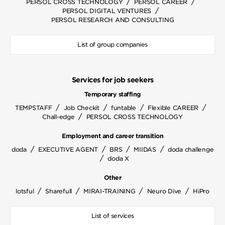
/
/
PERSOL CROSS TECHNOLOGY
PERSOL CAREER
/
PERSOL DIGITAL VENTURES
PERSOL RESEARCH AND CONSULTING
List of group companies
Services for job seekers
Temporary staffing
/
/
/
/
TEMPSTAFF
Job Checkit
funtable
Flexible CAREER
/
Chall-edge
PERSOL CROSS TECHNOLOGY
Employment and career transition
/
/
/
/
doda
EXECUTIVE AGENT
BRS
MIIDAS
doda challenge
/
doda X
Other
/
/
/
/
lotsful
Sharefull
MIRAI-TRAINING
Neuro Dive
HiPro
List of services