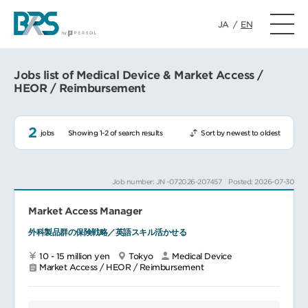
JA
/
EN
Jobs list of Medical Device & Market Access /
HEOR / Reimbursement
2
jobs
Showing 1-2 of search results
Sort by newest to oldest
Job number: JN -072026-207457
Posted: 2026-07-30
Market Access Manager
外科製品群の保険戦略／英語スキル活かせる
10 - 15 million yen
Tokyo
Medical Device
Market Access / HEOR / Reimbursement