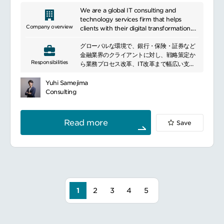
We are a global IT consulting and
technology services firm that helps
Company overview
clients with their digital transformation.
We provide services from strategy
グローバルな環境で、銀行・保険・証券など
development to implementation and
金融業界のクライアントに対し、戦略策定か
create innovative solutions for a wide
Responsibilities
ら業務プロセス改革、IT改革まで幅広い支援
range of industries. We help our clients
を行うビジネスコンサルタントを募集してい
gain a competitive edge by leveraging
ます。特にマネージャー以上のポジションで
our expertise in areas such as data
Yuhi Samejima
は、プロジェクトマネジメントやチーム運営
analytics, cloud technology, and
Consulting
を中心に、クライアントとの信頼関係構築と
cybersecurity. With a focus on
成果創出を担っていただきます。主な業務内
sustainability and digital innovation, we
容:
provide solutions for business
Read more
Save
プロジェクト戦略策定
environments around the world.
プロジェクト進捗・課題・リスク管理など
ステアリングコミッティ向け報告
実行計画の策定（PoC、要件定義、テスト・
移行、研修など）
クライアント折衝・調整
海外拠点とのリエゾン（英語使用）
チームマネジメント（チームメンバー評価・
1
2
3
4
5
育成・指導など）
その他アカウント・ビジネス開発（シニアマ
ネージャー以上）新規提案活動