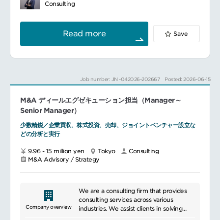
GX／サーキュラーエコノミー事業開発
体に関われる環境で、裁量が大きく、成長や
Consulting
（FS、スキーム検討）
成果を実感できます。
地政学リスク対応（シナリオ策定、影響分
析）
■教育体制社外研修や書籍購入補助、資格取得
Read more
Save
グローバルサウス事業開発（事業環境分析、
支援など自己成長を後押しする体制を整えて
資金スキーム検討）
います。
グローバル経営管理高度化（拠点再編、
PMI、撤退支援）
■就業環境完全週休2日制・各種休暇制度が充
実。柔軟な働き方とワークライフバランスを
Job number: JN -042026-202667
Posted: 2026-06-15
実現しています。
M&A ディールエグゼキューション担当（Manager～
■想定されるキャリアパス事業責任者としての
キャリア形成はもちろん、経営や新規事業立
Senior Manager）
ち上げへの挑戦も可能です。
少数精鋭／企業買収、株式投資、売却、ジョイントベンチャー設立な
どの分析と実行
9.96 - 15 million yen
Tokyo
Consulting
M&A Advisory / Strategy
We are a consulting firm that provides
consulting services across various
Company overview
industries. We assist clients in solving
their business challenges in areas such as