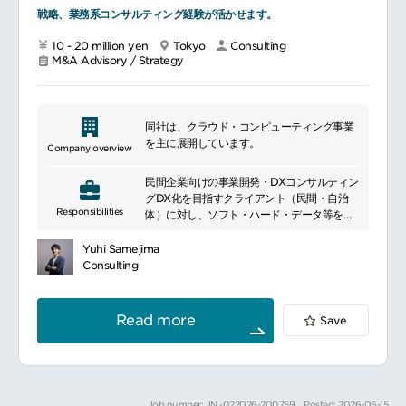
参考事例調査、政策・制度・法令の整理、ヒ
戦略、業務系コンサルティング経験が活かせます。
アリング等による現状と課題の把握
10 - 20 million yen
Tokyo
Consulting
戦略・計画／施策設計調査・分析結果に基づ
M&A Advisory / Strategy
く、戦略・計画の策定、施策案の具体化（ロ
ードマップ、体制、KPI等の整理を含む）
合意形成・推進体制づくり有識者会議・研究
同社は、クラウド・コンピューティング事業
会・ワークショップ等の設計・運営、関係者
を主に展開しています。
調整、推進体制・ガバナンス（役割分担、意
Company overview
思決定、進捗管理等）の整備
民間企業向けの事業開発・DXコンサルティン
実装・実行支援現場実装への伴走、運用設
グDX化を目指すクライアント（民間・自治
Responsibilities
計・定着支援、自走化に向けた支援
体）に対し、ソフト・ハード・データ等を有
効に利活用したコンセプト設計
効果検証・改善・情報発信効果検証と改善提
VA／VEおよびマーケティング等のアプロー
Yuhi Samejima
案、成果の取りまとめ、対外的な情報発信
チによる、持続可能なサービスの運用設計
Consulting
（報告書・開示資料等の作成を含む）
顧客接点DX、データドリブンマーケティン
グ、AI活用による体験価値向上
Quick & ScaleアプローチによるPoC設計～
Read more
Save
■同チームについて
展開～定着化、伴走支援
将来の社会課題を見据え、持続可能でより良
社会課題解決型プロジェクト地域経済活性
い社会の実現に向けて、制度・事業の構想策
化、観光・防災・子育て支援など社会インパ
定から調査・分析、政策・戦略立案、実行支
クトのある領域
援までを一貫して担うコンサルティングチー
データ連携基盤（CUCON等）を活用した事
Job number: JN -022026-200759
Posted: 2026-06-15