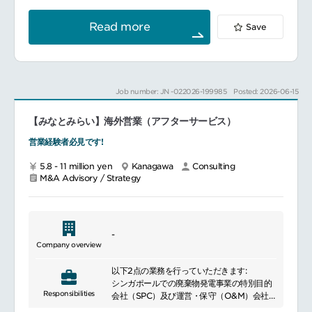
ルダーとの重要な窓口として関係性を構築し
internal controls and regulatory
ながら、長期的なパートナーシップにつなが
compliance, helping companies improve
Read more
Save
る高付加価値なサービスを提供する
their credibility and transparency.
保険業務プロセス、デジタルトランスフォー
Furthermore, we offer advanced
メーション、システム導入、ならびにオペレ
services in the areas of cyber security
ーティングモデル設計に関して、専門的な知
measures and data analysis to facilitate
見に基づく戦略的・実践的なガイダンスを提
the digital transformation of companies.
Job number: JN -022026-199985
Posted: 2026-06-15
供する
We provide comprehensive solutions
tailored to our clients\' needs and
【みなとみらい】海外営業（アフターサービス）
support their business success.
営業経験者必見です!
5.8 - 11 million yen
Kanagawa
Consulting
M&A Advisory / Strategy
-
Company overview
以下2点の業務を行っていただきます:
シンガポールでの廃棄物発電事業の特別目的
Responsibilities
会社（SPC）及び運営・保守（O&M）会社の
運営支援を通じた事業会社運営業務