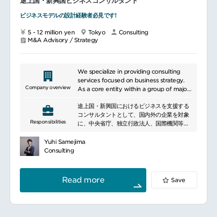
途上国・新興国ビジネスコンサルタント
策定（例）スマートシティ導入可能性調査、
プロジェクト体制設計・リソース最適化
スマートシティ全体構想策定支援、事業パー
ビジネスモデルの設計経験者必見です!
チームリーダー・メンバーの育成および指導
トナーリング支援など
顧客経営層・意思決定層とのコミュニケーシ
5 - 12 million yen
Tokyo
Consulting
ョン
スマートシティ事業計画策定（例）スマート
M&A Advisory / Strategy
事業部門・関係部署との連携によるプロジェ
シティ事業計画策定、スマートシティサービ
クト推進
ス実証支援、スマートシティサービス導入支
生成AIを活用した分析およびプロジェクトプ
援、スマートシティ法制度・規制関連調査、
ロセスの高度化
スマートシティファイナンスモデル検討など
We specialize in providing consulting
services focused on business strategy.
スマートシティ構築支援（例）スマートシテ
Company overview
As a core entity within a group of major
━━━━━━━━━━━━━━━#spotlightjob2
ィインフラ（都市OS、データ連携基盤、地域
telecommunications companies in the
通貨システム、ローカル5G等）開発支援、ス
途上国・新興国におけるビジネスを支援する
industry, we have accumulated
マートシティサービス開発支援（モビリティ
コンサルタントとして、国内外の企業を対象
extensive experience through a wide
Responsibilities
サービス開発支援等）、スマートシティサー
に、中央省庁、独立行政法人、国際機関等と
range of domestic and international
ビス実装支援（推進主体設立、ファイナンス
のパートナーシップを通じて、ビジネス戦略
projects, supporting Japanese
支援）など
の立案・実行、社会課題の調査・分析、制度
companies in their global expansions. We
Yuhi Samejima
設計・変革等に向けた支援を行っていただき
offer comprehensive support from
Consulting
スマートシティ運用・展開支援（例）スマー
ます。主に、以下の領域に関するコンサルテ
strategic planning to implementing
トシティ関連システム運用支援、スマートシ
ィングをお任せいたします。
reforms on the ground, swiftly adapting
ティサービス輸出・展開支援など
to our clients\' management challenges
Read more
Save
途上国の社会課題と技術のマッチング支援:
and changes in market environments.
With a strong track record in
━━━━━━━━━━━━━━━#spotlightjob2
技術を活かせる途上国の社会課題の調査、分
constructing business foundations,
析／途上国の社会課題の解決に資する技術の
particularly in the manufacturing sector,