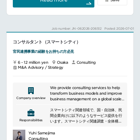
国の商慣習を踏まえた普及活動
━━━━━━━━━━━━━━━
今回は、「人」に関わる社会課題を扱うグル
ープにて、公共部門アドバイザリーを募集し
ます。
官公庁・自治体・企業・業界団体などを対象
Job number: JN -062026-206512
Posted: 2026-07-01
に、調査・分析、政策・戦略立案、実行に向
けた伴走支援を行います。
コンサルタント（スマートシティ）
複雑で一筋縄ではいかない課題に対して、知
的好奇心をもって考え抜き、実行まで粘り強
官民連携事業の経験をお持ちの方必見
く取り組める方のご応募をお待ちしていま
す。
6 - 12 million yen
Osaka
Consulting
━━━━━━━━━━━━━━━
M&A Advisory / Strategy
■ポジションについて
経済産業省や厚生労働省、出入国在留管理
庁、内閣官房等の官公庁の調査・政策立案支
援を主軸に、地方自治体や業界団体、民間企
We provide consulting services to help
業へのコンサルティングも実施しています。
transform business models and improve
主要テーマ人材の確保・定着（外国人材の受
Company overview
business management on a global scale.
入・定着・活躍促進等）
Specifically, we address our clients\'
組織・人材マネジメント（人的資本経営、ダ
スマートシティ関連領域で、国・自治体、民
business challenges in a wide range of
イバーシティ経営、女性活躍等）
間企業向けに以下のようなサービス提供を行
areas, including business strategy
Responsibilities
生活・社会サービス／レジリエンス（子育
います。スマートシティ関連調査・全体構想
development, operational efficiency
て、教育、福祉、防災等）
策定（例）スマートシティ導入可能性調査、
improvement, revenue management
地域の将来構想（人口減少・少子高齢化を踏
スマートシティ全体構想策定支援、事業パー
capability improvement, governance
Yuhi Samejima
まえた地域戦略／産業・人材戦略）
トナーリング支援など
enhancement, risk management, IT
Consulting