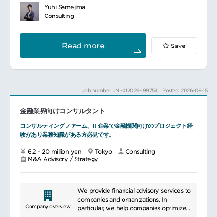
海外向け提案型アフターサービス（A/S）営
Yuhi Samejima
業業務
Consulting
職務詳細:
（1）事業会社運営業務事業計画の達成に向け
た企画立案と実行、フォロー､財務管理など。
Read more
Save
（2）海外既設プラント向提案型A/S営業活動
（1）の廃棄物発電事業の運営経験を活かした
企画・提案､契約交渉､受注後の遂行管理など｡
出張頻度:
シンガポールや台湾など海外出張がありま
Job number: JN -012026-199754
Posted: 2026-06-15
す。
出張期間は数日～1週間程度ですが、案件状況
金融業界向けコンサルタント
次第では数週間になることもあります｡
将来、海外駐在の可能性もあります。
コンサルティングファーム、IT企業で金融機関向けのプロジェクト経
験があり業務知識がある方必見です。
6.2 - 20 million yen
Tokyo
Consulting
M&A Advisory / Strategy
We provide financial advisory services to
companies and organizations. In
Company overview
particular, we help companies optimize
their management and financial