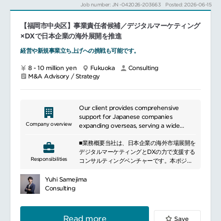
Job number: JN -042026-203663
Posted: 2026-06-15
【特徴】ERPなどのITデータだけではなく、
生産現場からのOTデータ(生産現場からのデ
【福岡市中央区】事業責任者候補／デジタルマーケティング
ータ)の活用したコンサルティングを得意とし
ています。
×DXで日本企業の海外展開を推進
■本ポジションの魅力：「コンサル＝提案だ
経営や新規事業立ち上げへの挑戦も可能です。
け」というイメージを覆すポジションです。
構想だけで終わらず、実行・成果創出まで携
8 - 10 million yen
Fukuoka
Consulting
わるため、課題解決力
M&A Advisory / Strategy
推進力
実ビジネスに効くDXスキル
が身につき、市場価値を飛躍的に高めること
が可能です。また、製造業DXという成長市場
Our client provides comprehensive
に特化しているため、専門性と汎用スキルの
support for Japanese companies
両方を兼ね備えた人材へ成長できます。
Company overview
expanding overseas, serving a wide
■おすすめポイント：未経験から“実行できる
range of industries and clients, from
DXコンサル”へ成長できる環境あり！
■業務概要当社は、日本企業の海外市場展開を
major corporations to small and medium-
製造業DX×実装経験により市場価値が飛躍的
デジタルマーケティングとDXの力で支援する
sized enterprises (SMEs).
に向上
Responsibilities
コンサルティングベンチャーです。本ポジシ
年収540万円～と若手転職でも高水準スター
ョンは、事業責任者候補として、戦略立案か
ト
ら実行・運用までを一貫して担い、クライア
Yuhi Samejima
ントの課題解決および組織成長をリードして
Consulting
いただきます。経営視点と現場視点の両面か
ら事業全体を推進し、次世代人材の育成や組
織体制強化にも貢献いただきます。
Read more
Save