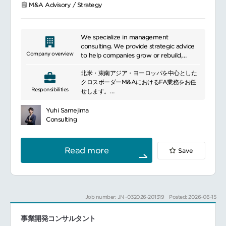
M&A Advisory / Strategy
━━━━━━━━━━━━━━━
■ポジションについて
経済産業省や厚生労働省、内閣官房等の官公
庁の調査・政策立案支援を主軸に、地方自治
We specialize in management
体や業界団体、民間企業へのコンサルティン
consulting. We provide strategic advice
グも実施しています。主要テーマ人材の確
Company overview
to help companies grow or rebuild,
保・定着（外国人材の受入・定着・活躍促進
resolve management issues, and
等）
北米・東南アジア・ヨーロッパを中心とした
improve operations. In particular, we
組織・人材マネジメント（人的資本経営、ダ
クロスボーダーM&AにおけるFA業務をお任
provide a wide range of support to small
Responsibilities
イバーシティ経営、女性活躍等）
せします。
and medium-sized companies and start-
生活・社会サービス／レジリエンス（子育
クライアントは主に日本企業であり、海外の
ups, including financing, business
て、教育、福祉、防災等）
会社を買収する際のバイサイドFAが多いです
planning, and marketing strategy
Yuhi Samejima
地域の将来構想（人口減少・少子高齢化を踏
が、セルサイドFAも一部ございます。
development. We also provide
Consulting
まえた地域戦略／産業・人材戦略）
consulting services related to mergers
地域施策・事業の実装（事業の設計～実行伴
and acquisitions (M&A) and business
走・効果検証）
restructuring to maximize corporate
Read more
Save
value. We have earned the trust of our
clients as a partner to help them achieve
■具体的な業務内容
sustainable growth by leveraging our
論点整理・To-Be設計社会課題／クライアン
expertise and extensive experience to
ト課題の整理、目指す姿（To-Be）および優
propose optimal solutions tailored to
Job number: JN -032026-201319
Posted: 2026-06-15
先論点の明確化
their needs.
調査・分析統計・各種データ分析、国内外の
事業開発コンサルタント