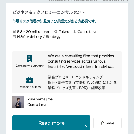
ムです。
業企画・実装支援
パブリックセクターを中心に、民間企業にも
コンサルティング部門の立ち上げ組織・仕組
サービスを提供しています。
ビジネス＆テクノロジーコンサルタント
みの構築、メンバー育成、ナレッジ標準化
プロジェクト提案から実行までのプロセス整
市場リスク管理の知見および英語力がある方必見です。
━━━━━━━━━━━━━━━#spotlightjob1
備
官民・企業・大学など外部パートナーとのエ
5.8 - 20 million yen
Tokyo
Consulting
コシステム形成・共創推進
M&A Advisory / Strategy
チームリードおよびハンズオンでの実務遂行
We are a consulting firm that provides
consulting services across various
Company overview
industries. We assist clients in solving
their business challenges in areas such as
業務プロセス・ITコンサルティング
management strategy, business process
銀行・証券業界（市場ミドル領域）における
improvement, and information system
Responsibilities
業務プロセス改革（BPR)・組織改革
implementation. We offer customized
銀行・証券業界における市場系システム導入
solutions tailored to meet the specific
／更改支援（市場ミドル領域の要件定義、シ
needs of our clients, supporting their
Yuhi Samejima
ステムの機能検証／数値検証等）
growth and development. Our team,
Consulting
equipped with extensive experience and
expertise, provides total support from
strategy formulation to implementation,
Read more
Save
adding value to our clients\' businesses.