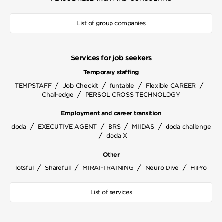
List of group companies
Services for job seekers
Temporary staffing
/
/
/
/
TEMPSTAFF
Job Checkit
funtable
Flexible CAREER
/
Chall-edge
PERSOL CROSS TECHNOLOGY
Employment and career transition
/
/
/
/
doda
EXECUTIVE AGENT
BRS
MIIDAS
doda challenge
/
doda X
Other
/
/
/
/
lotsful
Sharefull
MIRAI-TRAINING
Neuro Dive
HiPro
List of services