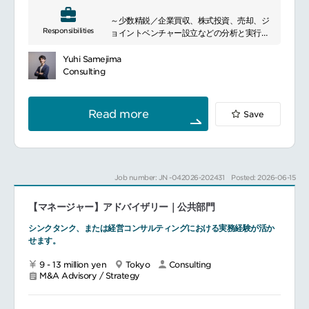
management strategy, business process
～少数精鋭／企業買収、株式投資、売却、ジ
improvement, and information system
Responsibilities
ョイントベンチャー設立などの分析と実行～
implementation. We offer customized
■ポジションについて
solutions tailored to meet the specific
本ポジションは、少数精鋭のコーポレート・
needs of our clients, supporting their
Yuhi Samejima
ディベロップメントチームの中核メンバーと
growth and development. Our team,
Consulting
して、上位方針や問題意識を踏まえつつ、自
equipped with extensive experience and
ら論点を構造化し、関係者を巻き込みなが
expertise, provides total support from
ら、ソーシングからディールエグゼキューシ
strategy formulation to implementation,
Read more
Save
ョンまでを実質的にリードするプレイングマ
adding value to our clients\' businesses.
ネージャーとして推進する役割を担います。
同社の成長目標を実現するために、企業買
収、株式投資、売却、ジョイントベンチャー
設立などの分析と実行を行う役割です。
Job number: JN -042026-202431
Posted: 2026-06-15
このポジションでは、高い意欲と多い行動
量、高度な財務・分析スキル、財務モデリン
【マネージャー】アドバイザリー｜公共部門
グやデューデリジェンスの経験、プロジェク
ト管理スキルが求められます。
シンクタンク、または経営コンサルティングにおける実務経験が活か
■具体的な業務内容
せます。
※これまでのご経験やお持ちのご志向によっ
て以下の業務の中からタスクをお任せします
9 - 13 million yen
Tokyo
Consulting
CEOをはじめ、事業部門のリーダーや経営企
M&A Advisory / Strategy
画ユニットと協力し、全社及び事業部門の成
長計画におけるインオーガニック戦略策定と
実行の支援