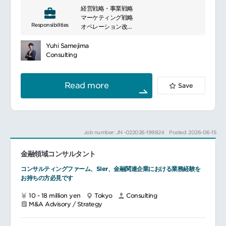
経営戦略・事業戦略
strategies to achieve business growth
マーケティング戦略
and maximize value, leveraging our
Responsibilities
オペレーション改革
expertise in M&A, capital market
IT戦略
transactions, and financial restructuring
HR改革
to provide solutions that meet our
Yuhi Samejima
規制対応
clients\' needs. We also develop
Consulting
strategies to support our clients\'
sustainable growth by staying abreast of
domestic and international regulations
Read more
Save
and market trends. Our data analysis and
technology-enabled approach helps
clients make more effective decisions
and contributes to their business
success.
Job number: JN -022026-199824
Posted: 2026-06-15
金融領域コンサルタント
コンサルティングファーム、SIer、金融関連企業における業務経験を
お持ちの方必見です
10 - 18 million yen
Tokyo
Consulting
M&A Advisory / Strategy