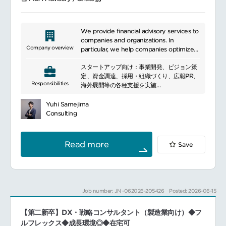
We provide financial advisory services to
companies and organizations. In
Company overview
particular, we help companies optimize
their management and financial
スタートアップ向け：事業開発、ビジョン策
strategies to achieve business growth
定、資金調達、採用・組織づくり、広報PR、
and maximize value, leveraging our
Responsibilities
海外展開等の各種支援を実施
expertise in M&A, capital market
官公庁・自治体向け：スタートアップやイノ
transactions, and financial restructuring
ベーション関連政策の企画・実行支援
to provide solutions that meet our
Yuhi Samejima
大企業向け：新規事業の計画策定支援、スタ
clients\' needs. We also develop
Consulting
ートアップとの協業支援、CVC組成支援、海
strategies to support our clients\'
外スタートアップのリサーチ・ソーシング支
sustainable growth by staying abreast of
援、イントレプレナーの育成支援、等
domestic and international regulations
Read more
Save
and market trends. Our data analysis and
technology-enabled approach helps
clients make more effective decisions
and contributes to their business
success.
Job number: JN -062026-205426
Posted: 2026-06-15
【第二新卒】DX・戦略コンサルタント（製造業向け）◆フ
ルフレックス◆成長環境◎◆在宅可