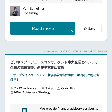
効果検証・改善・情報発信効果検証と改善提
Fintech関連プロジェクトへの関与
transactions, and financial restructuring
案、成果の取りまとめ、対外的な情報発信
Fintech業界スタートアップエコシステムの
to provide solutions that meet our
Yuhi Samejima
（報告書・開示資料等の作成を含む）
支援
clients\' needs. We also develop
Consulting
【３つの業務を推進しています】ベンチャー
strategies to support our clients\'
企業の成長支援コンサル
sustainable growth by staying abreast of
■同チームについて
大企業の新規事業支援/オープンイノベーショ
domestic and international regulations
Read more
Save
将来の社会課題を見据え、持続可能でより良
ン支援
and market trends. Our data analysis and
い社会の実現に向けて、制度・事業の構想策
官公庁へ政策提言/ベンチャー政策・産業政策
technology-enabled approach helps
定から調査・分析、政策・戦略立案、実行支
の立案・実行支援
clients make more effective decisions
援までを一貫して担うコンサルティングチー
※経験や適性を考慮して業務をアサインしま
and contributes to their business
ムです。
す
success.
Job number: JN -072024-35618
Posted: 2026-06-16
パブリックセクターを中心に、民間企業にも
サービスを提供しています。
ビジネスプロデュースコンサルタント◆大企業とベンチャー
━━━━━━━━━━━━━━━#spotlightjob1
企業の協業支援、新規事業創出支援
・オープンイノベーション・新規事業創出に関する高い関心のある方
必見！
7 - 12 million yen
Tokyo
Consulting
M&A Advisory / Strategy
We provide financial advisory services to