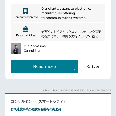
Our client a Japanese electronics
manufacturer offering
Company overview
telecommunications systems,
information processing systems, and
electronic devices, along with related
デザインを起点としたコンサルティング需要
services. Leveraging cutting-edge
Responsibilities
の拡大に伴い、戦略を実行フェーズへ落とし
technologies such as cloud computing,
込み、実際の案件創出・デリバリーをリード
artificial intelligence, and blockchain, we
できるマネジメント人材が求められていま
support the digital transformation of
Yuhi Samejima
す。
businesses and organizations. Our team
Consulting
本ポジションでは、戦略を具体的な企画・プ
of experts with advanced technical skills
ロジェクトとして具現化し、顧客への価値提
and extensive experience excels in
供を直接推進するとともに、チームの能力開
developing and providing computer
Read more
Save
発と組織深化をお任せします。
systems, network equipment, software,
プロジェクトと組織の双方をリードし、実行
and services. As a global leader in
責任を持って成果創出を牽引したい方からの
information and communication
ご応募お待ちしております。
technology, we deliver customized
━━━━━━━━━━━━━━━
solutions tailored to meet our
Job number: JN -062026-206507
Posted: 2026-07-14
■所属いただく組織のミッション
customers\' business needs, contributing
デザインコンサルティングを通じて顧客の業
to the creation of a sustainable society.
コンサルタント（スマートシティ）
務・経営課題を解決し、サービスデザインを
中心とした新規価値創出を推進するととも
官民連携事業の経験をお持ちの方必見
に、組織全体のデザインコンサルティング能
力の高度化を実現。