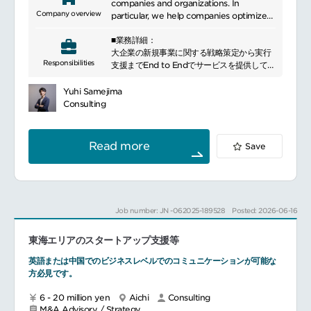
companies and organizations. In
Company overview
particular, we help companies optimize
their management and financial
■業務詳細：
strategies to achieve business growth
大企業の新規事業に関する戦略策定から実行
and maximize value, leveraging our
Responsibilities
支援までEnd to Endでサービスを提供してお
expertise in M&A, capital market
ります。主な支援内容は以下の通りです。
transactions, and financial restructuring
外部連携によるイノベーション創出支援：
to provide solutions that meet our
Yuhi Samejima
CVC設立、スタートアップに対する出資・買
clients\' needs. We also develop
Consulting
収、協業仮説構築～検証、等
strategies to support our clients\'
大企業内のイノベーション創出支援：新規事
sustainable growth by staying abreast of
業仮説構築～検証、イントレプレナー育成、
domestic and international regulations
Read more
Save
カーブアウト、等
and market trends. Our data analysis and
クライアントは国内の大企業、業種は多岐に
technology-enabled approach helps
わたります。
clients make more effective decisions
and contributes to their business
※サービス提供については、同社単独で実施
success.
Job number: JN -062025-189528
Posted: 2026-06-16
するケースとデロイトのメンバーファームと
も連携しながらOneチームで提供するケース
東海エリアのスタートアップ支援等
があります。
英語または中国でのビジネスレベルでのコミュニケーションが可能な
方必見です。
6 - 20 million yen
Aichi
Consulting
M&A Advisory / Strategy