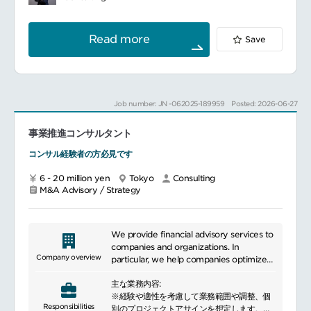
地域施策・事業の実装（事業の設計～実行伴
strategy development, and
走・効果検証）
スマートシティ事業計画策定（例）スマート
organizational human resource
シティ事業計画策定、スマートシティサービ
management transformation. We
Read more
Save
ス実証支援、スマートシティサービス導入支
support corporate growth and
■具体的な業務内容
援、スマートシティ法制度・規制関連調査、
sustainable transformation in an
論点整理・To-Be設計社会課題／クライアン
スマートシティファイナンスモデル検討など
increasingly globalized and complex
ト課題の整理、目指す姿（To-Be）および優
business environment.
先論点の明確化
スマートシティ構築支援（例）スマートシテ
Job number: JN -062025-189959
Posted: 2026-06-27
ィインフラ（都市OS、データ連携基盤、地域
調査・分析統計・各種データ分析、国内外の
通貨システム、ローカル5G等）開発支援、ス
参考事例調査、政策・制度・法令の整理、ヒ
事業推進コンサルタント
マートシティサービス開発支援（モビリティ
アリング等による現状と課題の把握
サービス開発支援等）、スマートシティサー
コンサル経験者の方必見です
ビス実装支援（推進主体設立、ファイナンス
戦略・計画／施策設計調査・分析結果に基づ
支援）など
6 - 20 million yen
Tokyo
Consulting
く、戦略・計画の策定、施策案の具体化（ロ
M&A Advisory / Strategy
ードマップ、体制、KPI等の整理を含む）
スマートシティ運用・展開支援（例）スマー
トシティ関連システム運用支援、スマートシ
合意形成・推進体制づくり有識者会議・研究
ティサービス輸出・展開支援など
会・ワークショップ等の設計・運営、関係者
We provide financial advisory services to
調整、推進体制・ガバナンス（役割分担、意
companies and organizations. In
思決定、進捗管理等）の整備
Company overview
particular, we help companies optimize
their management and financial
実装・実行支援現場実装への伴走、運用設
主な業務内容:
strategies to achieve business growth
計・定着支援、自走化に向けた支援
※経験や適性を考慮して業務範囲や調整、個
and maximize value, leveraging our
Responsibilities
別のプロジェクトアサインを想定します。
expertise in M&A, capital market