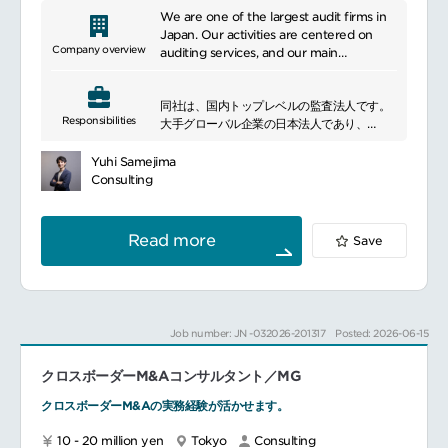
ディール検討における論点・選択肢・リスク
We are one of the largest audit firms in
を整理し、意思決定者（CEO・事業部門等）
Japan. Our activities are centered on
が判断しやすい形で提示・議論をリード
Company overview
auditing services, and our main
買収候補を特定するための調査、競合・市場
businesses include accounting audits,
分析支援や持ち込み案件の評価
financial reporting audits, internal audits,
戦略的合理性とシナジーを理解するために、
同社は、国内トップレベルの監査法人です。
and risk assessment. We also provide
Responsibilities
潜在的なターゲット企業へのアプローチ
大手グローバル企業の日本法人であり、
non-audit services such as accounting
企業価値評価、ディール特性を反映したビジ
アドバイザリーやコンサルティングなども提
and financial advisory, tax advisory, and
ネスケースとモデリングの作成
供しています。
consulting. We provide professional
Yuhi Samejima
M&A案件のプロセス全体を通じて、関係者と
生き生きとしたインターナショナルな環境
services to ensure the financial
Consulting
の交渉の支援
で、
soundness and transparency of
社内外のステークホルダーとのガバナンスや
より良い社会の構築のために貢献できる人材
companies and organizations and to
意思決定に関するコミュニケーションの支援
を求めています。
assess business risks.
Read more
Save
各管理部門と外部アドバイザーと協力し、デ
━━━━━━━━━━━━━━━
ューデリジェンスプロセスの管理と実行
今回は、「人」に関わる社会課題を扱うグル
合併後の統合（PMI）計画の策定で主管部門
ープにて、公共部門アドバイザリーの【マネ
を支援し、事業部門と管理部門の両方の観点
ージャー】
から主要成功要因を特定し提言
を募集します。
Job number: JN -032026-201317
Posted: 2026-06-15
買収及び出資後のモニタリングプロセスの設
官公庁・自治体・企業・業界団体などを対象
計/推進と主管部門の支援
に、調査・分析、政策・戦略立案、実行に向
※出張：有／1週間未満（3~4日）／頻度は案
クロスボーダーM&Aコンサルタント／MG
けた伴走支援を行います。
件次第
複雑で一筋縄ではいかない課題に対して、知
クロスボーダーM&Aの実務経験が活かせます。
的好奇心をもって考え抜き、実行まで粘り強
━━━━━━━━━━━━━━━#spotlightjob1
く取り組める方のご応募をお待ちしていま
10 - 20 million yen
Tokyo
Consulting
す。