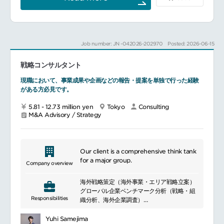
■業務詳細クライアントの海外進出戦略の設
計、デジタル領域での施策提案および実行支
援
SEO、広告、CRM、MA、SFA等の最適施策
の選定と推進
Job number: JN -042026-202970
Posted: 2026-06-15
プロジェクト全体管理（品質担保、進捗管
理、リスクマネジメント等）
戦略コンサルタント
コンサルタントやエンジニア、ベンダー等と
連携し、現場と設計をつなぐ役割
現職において、事業成果や企画などの報告・提案を単独で行った経験
経営層とのディスカッションを通じて、意思
がある方必見です。
決定や戦略修正をサポート
若手コンサルタントの指導・育成、組織体
5.81 - 12.73 million yen
Tokyo
Consulting
制・業務プロセスの最適化
M&A Advisory / Strategy
新規サービスの企画・立案や事業成長のため
の仕組みづくり
■扱うサービスデジタルマーケティング全般
Our client is a comprehensive think tank
（SEO・広告・MA/SFA・CRM等）とDXソ
for a major group.
Company overview
リューション
海外戦略策定（海外事業・エリア戦略立案）
■組織構成10名規模で少数精鋭の体制。裁量
グローバル企業ベンチマーク分析（戦略・組
とスピード感を持って意思決定・実行が可能
Responsibilities
織分析、海外企業調査）
です。
グローバルアライアンス支援（パートナー戦
略、探索・調整）
■業務の魅力戦略立案から運用改善まで事業全
Yuhi Samejima