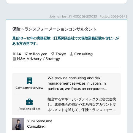
Job number: JN -032026-201033
Posted: 2026-06-15
保険トランスフォーメーションコンサルタント
最低10～12年の実務経験（日系保険会社での保険業務経験を含む）が
ある方必見です。
14 - 17 million yen
Tokyo
Consulting
M&A Advisory / Strategy
We provide consulting and risk
management services in Japan. In
Company overview
particular, we focus on corporate
management improvement, internal
担当するマネージングディレクタと密に連携
auditing, and technology risk
し、成長機会の特定や体系的なアカウントマ
management. Our consultants, with their
Responsibilities
ネジメントを通じて、保険トランスフォーメ
specialized knowledge and extensive
ーション・プラクティスの戦略策定および実
experience, provide practical advice to
行を担う
help companies solve problems and
Yuhi Samejima
クライアントエンゲージメントを立ち上げか
achieve sustainable growth. We also
Consulting
らデリバリーまで主導し、シニアステークホ
provide support for strengthening