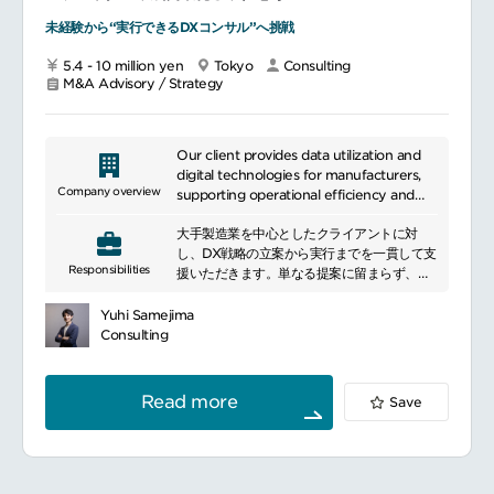
未経験から“実行できるDXコンサル”へ挑戦
5.4 - 10 million yen
Tokyo
Consulting
M&A Advisory / Strategy
Our client provides data utilization and
digital technologies for manufacturers,
Company overview
supporting operational efficiency and
digital transformation.
大手製造業を中心としたクライアントに対
し、DX戦略の立案から実行までを一貫して支
Responsibilities
援いただきます。単なる提案に留まらず、顧
客と伴走しながらDX施策の実行・定着まで推
進するため、本質的なコンサルティング力を
Yuhi Samejima
身につけることが可能です。
Consulting
■業務内容：製造業クライアントの変革パート
ナーとして、以下をお任せいたします。経
営・現場課題のヒアリングおよび現状分析
Read more
Save
DX戦略・構想策定および提案
デジタル技術を用いた業務改革の設計
プロジェクト推進（PM/PMO）
DX施策の実行・定着までの伴走支援（end
to end）