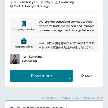
6 - 12 million yen
Tokyo
Consulting
■ポジションについて
M&A Advisory / Strategy
デザインコンサルティングの実行責任者とし
て、BTC型コンサルタントの立場で重要顧客
の業界課題を深く捉え、CX起点の解決策を提
We provide consulting services to help
案し案件獲得のリードをお任せします。
transform business models and improve
ユーザー調査・サービス設計・プロトタイピ
Company overview
business management on a global scale.
ング等を用いて、提案に留まらず実行・デリ
Specifically, we address our clients\'
バリーまで一貫して伴走し、品質担保とプロ
business challenges in a wide range of
ジェクトマネジメントを遂行、
近年、国の支援を背景に全国の自治体でスマ
areas, including business strategy
Responsibilities
併せて、体制設計とリソース最適化を行い、
ートシティ関連の取り組みが進められてきま
development, operational efficiency
事業部門・関係部署と連携してプロジェクト
したが、多くは実証実験段階にとどまり、実
improvement, revenue management
推進力を最大化します。
装や市民生活の向上につながっていないケー
capability improvement, governance
Yuhi Samejima
顧客CXO／意思決定層との継続的な対話を通
スも見られます。
enhancement, risk management, IT
Consulting
じて経営課題を抽出し、新規事業機会の共創
こうした課題に対し、自治体のスマートシテ
strategy development, and
と長期パートナーシップ構築につなげ、
ィ推進を支援するため、計画策定から組織づ
organizational human resource
さらに、チームリーダー・メンバーの育成と
くり、資金調達、実装・運営までを一貫して
management transformation. We
Read more
Save
ナレッジマネジメントを推進し、生成AIを活
支援するとともに、関連する民間企業の事業
support corporate growth and
用した分析やプロセス高度化により提供価値
化支援にも取り組んでいます。
sustainable transformation in an
と生産性の向上を図ります。
━━━━━━━━━━━━━━━
increasingly globalized and complex
■具体的な業務内容
■業務内容
business environment.
顧客への提案活動および案件獲得
スマートシティ関連領域で、国・自治体、民
Job number: JN -072024-129533
Posted: 2026-07-14
デザインコンサルティングプロジェクトの実
間企業向けに以下のようなサービス提供を行
行・デリバリー
います。スマートシティ関連調査・全体構想
プロジェクト品質の担保およびマネジメント