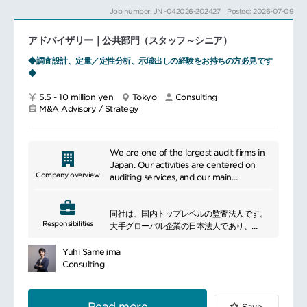
発掘、技術開発、製品化支援
we bring reliable expertise and continue
Job number: JN -042026-202427
Posted: 2026-07-09
技術の組み合わせによる社会課題解決イノベ
to deliver innovative solutions.
ーションの創出
アドバイザリー｜公共部門（スタッフ～シニア）
途上国の市場環境に対応するビジネスモデル
◆調査設計、定量／定性分析、示唆出しの経験をお持ちの方必見です
づくり支援:
◆
ビジネスモデルの設計、実現（現地企業との
5.5 - 10 million yen
Tokyo
Consulting
パートナーシップ構築）
M&A Advisory / Strategy
収益モデルの設計、プライシング／ファイナ
ンスモデルの構築
途上国に普及・浸透させるための実行体制づ
We are one of the largest audit firms in
くり支援:
Japan. Our activities are centered on
Company overview
auditing services, and our main
自社技術を構成要素とするコンソーシアムの
businesses include accounting audits,
組成
financial reporting audits, internal audits,
他社（海外含む）の差別化された技術の自社
同社は、国内トップレベルの監査法人です。
and risk assessment. We also provide
Responsibilities
プロジェクトへの取り込み／現地オペレーシ
大手グローバル企業の日本法人であり、
non-audit services such as accounting
ョン体制の構築
アドバイザリーやコンサルティングなども提
and financial advisory, tax advisory, and
供しています。
consulting. We provide professional
Yuhi Samejima
途上国の制度構築・制度変革支援:
生き生きとしたインターナショナルな環境
services to ensure the financial
Consulting
で、
soundness and transparency of
途上国に新たに必要となる制度の設計、構築
より良い社会の構築のために貢献できる人材
companies and organizations and to
社会課題の解決を後押しする制度変革／途上
を求めています。
assess business risks.
Read more
Save