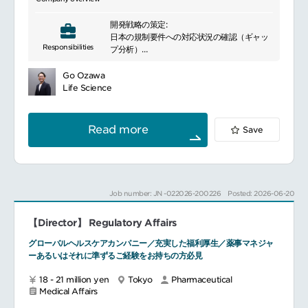
開発戦略の策定:
日本の規制要件への対応状況の確認（ギャッ
Responsibilities
プ分析）
日本における臨床データパッケージの提案
日本における適切なRegulatory pathwayの
Go Ozawa
提案
Life Science
PMDA相談:
PMDA相談業務リード
相談資料の作成、照会事項回答、議事録の確
Read more
Save
認
PMDA相談への出席
Job number: JN -022026-200226
Posted: 2026-06-20
【Director】 Regulatory Affairs
グローバルヘルスケアカンパニー／充実した福利厚生／薬事マネジャ
ーあるいはそれに準ずるご経験をお持ちの方必見
18 - 21 million yen
Tokyo
Pharmaceutical
Medical Affairs