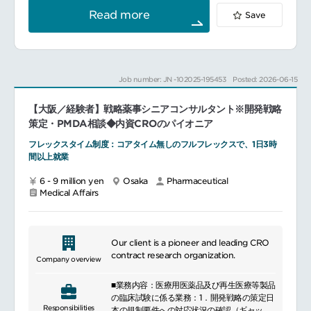
続品等の承認申請資料等作成支援業務【CTD
Read more
Save
Project Manager】CTD 作製プロジェクト
のマネジメント（臨床、非臨床、CMCパート
作成の進捗・予算管理と推進、関係部署との
連携、調整クライアントとの窓口等、eCTD
ベンダーとの連絡調整など）
Job number: JN -102025-195453
Posted: 2026-06-15
【Regulatory 関係文書作成者】CTD第1部の
作成、レビュー、QC点検、作成に伴う管理
【大阪／経験者】戦略薬事シニアコンサルタント※開発戦略
（進捗管理、関係部署との連携、調整等）
CTD以外の当局提出資料の作成、レビュー、
策定・PMDA相談◆内資CROのパイオニア
QC点検、作成に伴う管理（進捗管理、関係
フレックスタイム制度：コアタイム無しのフルフレックスで、1日3時
部署との連携、調整等）
間以上就業
承認申請後の照会事項回答案の作成、レビュ
ー、QC点検、作成に伴う管理（進捗管理、
6 - 9 million yen
Osaka
Pharmaceutical
関係部署との連携、調整等）
Medical Affairs
②医療用医薬品、バイオ後続品等の一般的名
称（JAN）申請・届出、希少疾病用医薬品指
定（ODD）相談・申請、対面助言資料等の作
成支援業務JAN申請・届出資料の作成、レビ
Our client is a pioneer and leading CRO
ュー、QC点検、作成に伴う管理（進捗管
contract research organization.
理、関係部署との連携、調整等）
Company overview
ODD相談・申請資料の作成、レビュー、QC
点検、作成に伴う管理（進捗管理、関係部署
■業務内容：医療用医薬品及び再生医療等製品
との連携、調整等）
の臨床試験に係る業務：1．開発戦略の策定日
対面助言資料の作成、レビュー、QC点検、
Responsibilities
本の規制要件への対応状況の確認（ギャップ