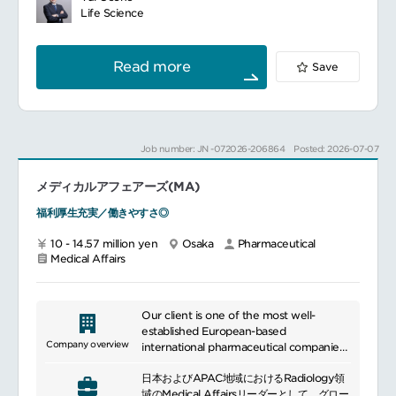
本ポジションでは、専門家との科学的対話を
to promptly address unmet medical
Life Science
通じて得られた知見を社内外へ展開し、医療
needs in Japan and globally.
価値の向上や事業戦略の推進に貢献していた
Furthermore, we actively engage in
だきます。
activities to promote access to
Read more
Save
━━━━━━━━━━━━━━━
medicines, including product donations
■具体的な業務内容
and supply to those in need through
社内外のガイダンス、関連する法規、規制の
various programs and partnerships.
下で、医学/科学的リーダーと科学的ディスカ
ッションを実施する
Job number: JN -072026-206864
Posted: 2026-07-07
科学的ディスカッションを通じて、アンメッ
トメディカルニーズやデータギャップ等に関
メディカルアフェアーズ(MA)
するインサイトを収集する
国内メディカルプランの作成に協力する
福利厚生充実／働きやすさ◎
医療関係者からのリクエストに基づき、医師
主導研究に対する情報提供や会社のガイダン
10 - 14.57 million yen
Osaka
Pharmaceutical
ス紹介を行う
Medical Affairs
開発部門と協働し、治験医からの要望に基づ
いた情報提供および科学的ディスカッション
を実施する
科学論文や学会等で発表される、疾患領域に
Our client is one of the most well-
関する情報を収集する
established European-based
社内関連部署にインサイトや論文、学会等に
Company overview
international pharmaceutical companies
関する情報を共有する
in Japan.
社内関連部署（マーケティング、営業等）の
日本およびAPAC地域におけるRadiology領
要望に応じて科学的助言や情報提供を実施す
域のMedical Affairsリーダーとして、グロー