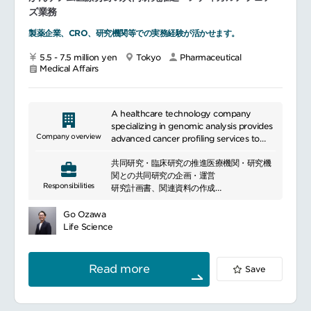
ズ業務
製薬企業、CRO、研究機関等での実務経験が活かせます。
5.5 - 7.5 million yen
Tokyo
Pharmaceutical
Medical Affairs
A healthcare technology company
specializing in genomic analysis provides
Company overview
advanced cancer profiling services to
support precision medicine. Its core
共同研究・臨床研究の推進医療機関・研究機
offering leverages DNA and RNA-based
関との共同研究の企画・運営
diagnostics to enable more accurate
Responsibilities
研究計画書、関連資料の作成
treatment decisions. The company
KOL・共同研究先とのコミュニケーション
emphasizes high-quality standards and
innovation in clinical testing.
Go Ozawa
エビデンス創出・データ利活用リアルワール
Life Science
ドデータ（RWD）を活用した研究推進
解析結果の取りまとめ、論文化・学会発表の
支援
Read more
Save
エビデンス創出を通じた製品価値向上への貢
献