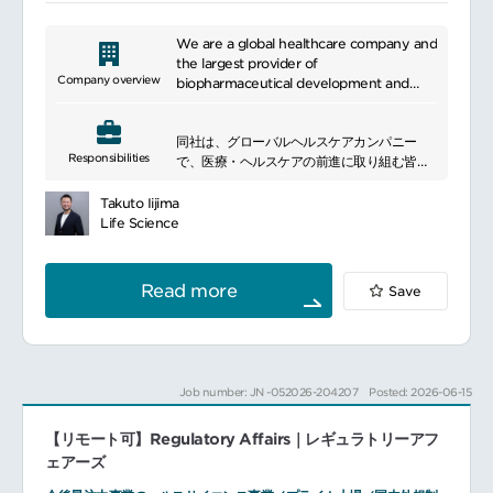
We are a global healthcare company and
the largest provider of
Company overview
biopharmaceutical development and
commercial outsourcing services. In
today\'s rapidly changing environment
同社は、グローバルヘルスケアカンパニー
surrounding the healthcare industry, we
Responsibilities
で、医療・ヘルスケアの前進に取り組む皆様
are making a significant contribution to
を革新的なソリューションによって支援して
the development of the industry
います。
through its four business segments:
Takuto Iijima
世界100以上の国と地域に展開、約9万人の社
Clinical Development, Sales & Marketing,
Life Science
員が活動しています。
Investment & Alliances, and Consulting.
━━━━━━━━━━━━━━━
The company, which has supported the
■所属部門について
development and commercialization of
Read more
Save
顧客のニーズに応じて薬事対応、開発戦略立
the top-selling drugs worldwide, plans to
案、臨床開発などのサービスを一体的に提供
substantially increase the number of
する体制を構築しました。
CRAs as it continues to increase projects
グローバルとも連携して海外の新興バイオフ
in large-scale global studies, the
ァーマ（EBP）を日本に呼び込むとともに、
anticancer field, the central nervous
Job number: JN -052026-204207
Posted: 2026-06-15
日本のバイオベンチャーの海外開発・申請を
system field, and other rheumatology
サポートします。
fields.
【リモート可】Regulatory Affairs｜レギュラトリーアフ
■具体的な業務内容
RAのディレクターとして下記業務をお任せし
ェアーズ
ます。組織方針および法規に基づきスタッフ