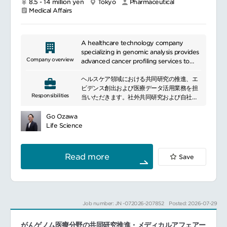
8.5 - 14 million yen
Tokyo
Pharmaceutical
Medical Affairs
A healthcare technology company
specializing in genomic analysis provides
Company overview
advanced cancer profiling services to
support precision medicine. Its core
ヘルスケア領域における共同研究の推進、エ
offering leverages DNA and RNA-based
ビデンス創出および医療データ活用業務を担
diagnostics to enable more accurate
Responsibilities
当いただきます。社外共同研究および自社主
treatment decisions. The company
導研究の計画立案・実行
emphasizes high-quality standards and
研究機関や医療機関との共同研究推進および
innovation in clinical testing.
Go Ozawa
進捗管理
Life Science
医療関連データを活用した研究活動および学
術発信の推進
製品・サービスに関する研究戦略および情報
Read more
Save
発信計画の策定
国内外の関係者と連携した研究テーマの企
画・立案
研究者主導の研究活動支援
データ分析による市場・研究動向の把握およ
Job number: JN -072026-207852
Posted: 2026-07-29
び新たな研究企画の立案
がんゲノム医療分野の共同研究推進・メディカルアフェアー