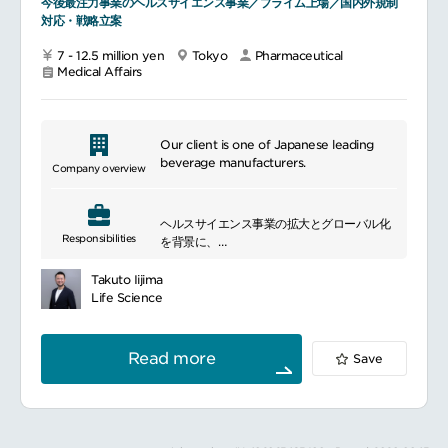
今後最注力事業のヘルスサイエンス事業／プライム上場／国内外規制
を管理し、業務計画、割当て、指導、評価、
対応・戦略立案
人材育成、表彰・懲戒を実施する。労務課題
への対応や問題解決、人事・給与関連の決裁
7 - 12.5 million yen
Tokyo
Pharmaceutical
を行う。チームのリソースを最適に配分し、
Medical Affairs
業務量や品質指標を定期的に評価する。他部
門と連携し、プロジェクトやチームに関する
課題を解決する。地域戦略の検討に参加し、
グローバル方針に沿った施策を実行する。ス
Our client is one of Japanese leading
タッフに戦略を浸透させ、施策の実行計画を
beverage manufacturers.
策定する。複数拠点の財務管理責任を担い、
Company overview
成長やリスクを監視・対応する。大規模・複
雑なプロジェクトを統括し、必要に応じて戦
略的コンサルティングを提供する。規制当局
ヘルスサイエンス事業の拡大とグローバル化
や社内関係者との会議を適切に管理し、期待
Responsibilities
を背景に、
値調整を行う。入札戦略の策定を主導する場
各国規制を踏まえた戦略立案から登録申請・
合がある。学会等で規制関連テーマの講演や
ヘルスクレーム申請までを担うRA機能を強化
Takuto Iijima
発表を行う場合がある。
しています。
Life Science
■魅力ポイント有用な医薬品の早期の開発、承
事業部門と連携しながら、規制を活用した戦
認に貢献できる再生医療を含む、最先端の医
略構築と実行を主体的に推進できる人材を求
療へ関与できるProjectをリードし、クライア
めています。
Read more
Save
ントとのコミュニケーションを含め、自己完
国内外の規制に関する理解とリーダーシップ
結で業務遂行できる様々な領域（治療領域、
を持ち、グローバルに柔軟に対応できる方か
生物的製剤、再生医療等）での経験が積める
らのご応募お待ちしております。
■研修・サポート制度等英語研修GCPなど各
将来的には組織マネジメントを担うポジショ
種社内外研修医薬品開発に関する部内外研修
ンも期待しています。