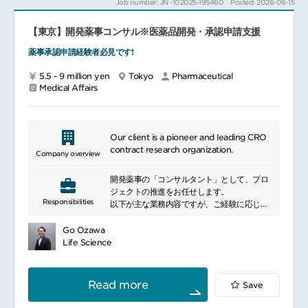
Job number: JN -102025-195460
Posted: 2026-06-15
学会への参加
━━━━━━━━━━━━━━━
■働く環境リモートワーク可フレックスタイム
■業務内容
制充実した福利厚生制度
【東京】開発薬事コンサル※医薬品開発・承認申請支援
事業サイドの関係者と規制を織り込んだ事業
━━━━━━━━━━━━━━━#spotlightjob6
戦略の立案国内外規制の分析
薬事承認申請経験者必見です!
競争優位を生む規制シナリオ設計
5.5 - 9 million yen
Tokyo
Pharmaceutical
素材登録・ヘルスクレーム（HC）登録の実行
Medical Affairs
における戦略構築および実務登録・ヘルスク
レーム（HC）取得に向けた要件整理・実行計
画策定
主体的およびメンバーを活用した実務推進
Our client is a pioneer and leading CRO
スピーディーな行政対応、効果的な渉外活動
contract research organization.
Company overview
開発薬事の「コンサルタント」として、プロ
■組織について
ジェクトの推進をお任せします。
ヘルスサイエンス研究所：約70名
Responsibilities
以下が主な業務内容ですが、ご経験に応じて
レギュラトリーアフェアーズグループ：約15
承認申請資料の作成業務をメインにご担当い
名
ただく方や、プロジェクトマネジメントをお
※キャリア採用にて入社した方もおり働きや
Go Ozawa
任せする方など、役割をご相談させていただ
すい環境
Life Science
ければと考えております。
※働き方のイメージは週3出社、週2在宅する
① 医療用医薬品、再生医療等製品、バイオ後
方が多い環境
続品等の承認申請資料等作成支援業務【CTD
Read more
Save
Project Manager】CTD 作製プロジェクト
■魅力ポイント
のマネジメント（臨床、非臨床、CMCパート
ヘルスサイエンス領域は食から医にいたる広