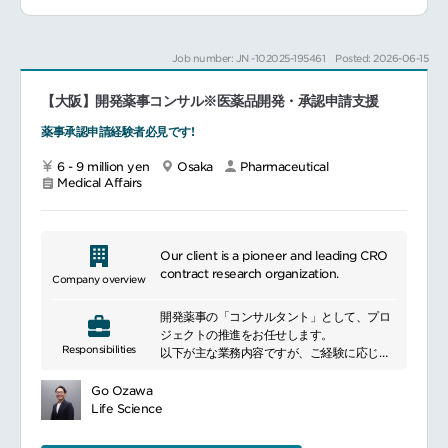
作成の進捗・予算管理と推進、関係部署との
い分野であり、本研究所での業務を通してス
連携、調整クライアントとの窓口等、eCTD
キルや経験の幅を広げることができます。
ベンダーとの連絡調整など）
グループの食・医に続く第3の柱として注力
Job number: JN -102025-195461
Posted: 2026-06-15
【Regulatory 関係文書作成者】CTD第1部の
しており、今後グローバルを含め、同グルー
作成、レビュー、QC点検、作成に伴う管理
プの事業拡大に向け活躍することが可能で
【大阪】開発薬事コンサル※医薬品開発・承認申請支援
（進捗管理、関係部署との連携、調整等）
す。
CTD以外の当局提出資料の作成、レビュー、
薬事承認申請経験者必見です!
QC点検、作成に伴う管理（進捗管理、関係
部署との連携、調整等）
━━━━━━━━━━━━━━━#spotlightjob1
6 - 9 million yen
Osaka
Pharmaceutical
承認申請後の照会事項回答案の作成、レビュ
Medical Affairs
ー、QC点検、作成に伴う管理（進捗管理、
関係部署との連携、調整等）
② 医療用医薬品、バイオ後続品等の一般的名
称（JAN）申請・届出、希少疾病用医薬品指
Our client is a pioneer and leading CRO
定（ODD）相談・申請、対面助言資料等の作
contract research organization.
Company overview
成支援業務JAN申請・届出資料の作成、レビ
ュー、QC点検、作成に伴う管理（進捗管
開発薬事の「コンサルタント」として、プロ
理、関係部署との連携、調整等）
ジェクトの推進をお任せします。
ODD相談・申請資料の作成、レビュー、QC
Responsibilities
以下が主な業務内容ですが、ご経験に応じて
点検、作成に伴う管理（進捗管理、関係部署
承認申請資料の作成業務をメインにご担当い
との連携、調整等）
ただく方や、プロジェクトマネジメントをお
対面助言資料の作成、レビュー、QC点検、
Go Ozawa
任せする方など、役割をご相談させていただ
作成に伴う管理（進捗管理、関係部署との連
Life Science
ければと考えております。
携、調整等）
①医療用医薬品、再生医療等製品、バイオ後