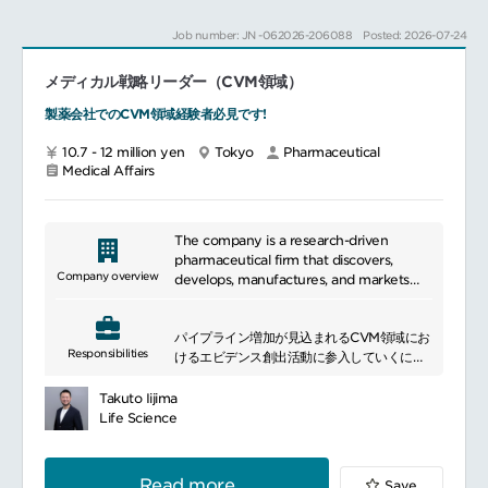
メディカルアフェアーズ業務学会・研究会・
講演会等の企画・運営
Job number: JN -062026-206088
Posted: 2026-07-24
医療従事者への情報提供・メディカル活動支
援
メディカル戦略リーダー（CVM領域）
社内外プロジェクト推進開発・マーケティン
製薬会社でのCVM領域経験者必見です!
グ・営業・海外グループ会社との連携
プロジェクト推進に必要な各種調整・進捗管
10.7 - 12 million yen
Tokyo
Pharmaceutical
理
Medical Affairs
The company is a research-driven
pharmaceutical firm that discovers,
Company overview
develops, manufactures, and markets
innovative medicines. Leveraging
proprietary drug discovery technologies
パイプライン増加が見込まれるCVM領域にお
and global partnerships, it advances
Responsibilities
けるエビデンス創出活動に参入していくにあ
treatments in oncology, immunology,
たり、
and rare diseases.
Unmet Medical Needs解消のための
Takuto Iijima
Medical戦略の計画立案ならびに適切な臨床
Life Science
研究実施計画を立案・実行できる要員が不足
しているため、
即戦力として活躍できる方を募集します。
Read more
Save