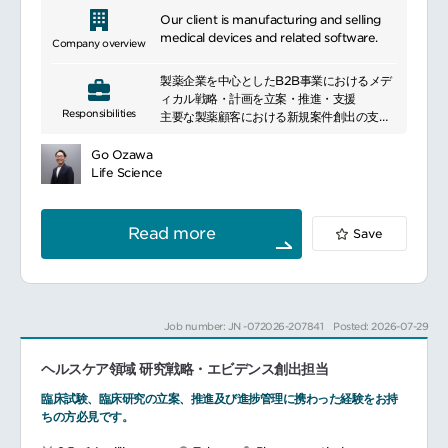
Our client is manufacturing and selling
medical devices and related software.
Company overview
製薬企業を中心としたB2B事業におけるメデ
ィカル戦略・計画を立案・推進・支援
Responsibilities
主要な製薬顧客における新規案件創出の支援
や課題解決と上位職との関係強化・構築
主要アライアンスパートナーとの円滑な連
Go Ozawa
携・コラボレーション・関係強化
Life Science
部内組織の成長・強化に繋がる所属部員の支
援
社内関連部署・経営メンバーとの円滑な連
Read more
Save
携・コラボレーション
Job number: JN -072026-207841
Posted: 2026-07-29
ヘルスケア領域 研究戦略・エビデンス創出担当
臨床試験、臨床研究の立案、推進及び進捗管理に携わった経験をお持
ちの方必見です。