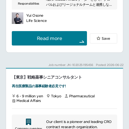
Responsibilities
る
バルおよびリージョナルチームと連携しなが
チームのプロジェクトや会社主導研究といっ
ら、メディカル戦略の立案・実行をリードい
た活動に従事する
ただきます。エビデンス創出やKOLマネジメ
Yui Osone
アドバイザリーボード及びその他のメディカ
ント、メディカルエデュケーション活動など
Life Science
ルプログラムの実行をリードする
を通じて、Radiology領域の医学的価値向上
メンターとしてチームメンバーのスキル改善
に貢献いただくポジションです。
に寄与する
グローバルおよびAPACのクロスファンクシ
Read more
Save
ョナルチームの一員として活動
グローバル・ローカル戦略に基づくメディカ
━━━━━━━━━━━━━━━#spotlightjob2
ル施策の企画および実行
IIR（医師主導研究）、ISCS、CSS等を活用
した新規エビデンスの創出
Job number: JN -102025-195456
Posted: 2026-06-22
創出したエビデンスを活用したAPAC地域で
の医師向け医学教育活動の推進
【東京】戦略薬事シニアコンサルタント
プロモーション資材の医学的レビューおよび
承認
再生医療製品の薬事経験者必見です!
KOL（キーオピニオンリーダー）との科学的
コミュニケーションおよび関係構築
6 - 9 million yen
Tokyo
Pharmaceutical
Scientific Advisory Board Meetingの企
Medical Affairs
画・運営・ファシリテーション
学術論文・科学出版物への貢献
Our client is a pioneer and leading CRO
contract research organization.
Company overview