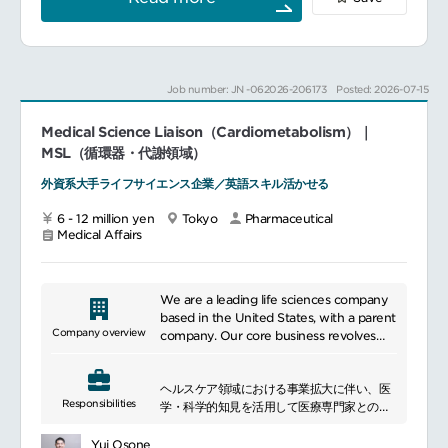
━━━━━━━━━━━━━━━
■ポジションについて
CVM領域における最新情報やUnmet
Medical Needs等の情報を収集・分析するこ
とで、Medical GAPを特定し、患者さんに貢
Job number: JN -062026-206173
Posted: 2026-07-15
献するためのMedical戦略を計画・実行をお
任せします。
Medical Science Liaison（Cardiometabolism）｜
■職種の魅力
医学的エビデンスの創出・発信・浸透を通じ
MSL（循環器・代謝領域）
て、医療と製薬の橋渡しを担うことをミッシ
外資系大手ライフサイエンス企業／英語スキル活かせる
ョンとしています
医療現場や科学の変化に向き合い、深く考え
6 - 12 million yen
Tokyo
Pharmaceutical
抜きながら実行し、成果創出まで責任を持っ
Medical Affairs
て取り組む組織です
現場の治療をより良いものへと進化させるた
め、科学的価値の高いデータや情報を提供し
ています
We are a leading life sciences company
患者さんの未来に貢献することを目的に、実
based in the United States, with a parent
務とエビデンスの両面から医療の発展に寄与
Company overview
company. Our core business revolves
しています
around the research, development,
importation, manufacturing, and sale of
ヘルスケア領域における事業拡大に伴い、医
pharmaceuticals and vaccines. Every day,
━━━━━━━━━━━━━━━#spotlightjob2
Responsibilities
学・科学的知見を活用して医療専門家との関
we strive towards our mission and goals
係構築やインサイト創出を推進するMSLを募
by protecting people\'s health and
集しています。
helping them build fulfilling lives. We aim
Yui Osone