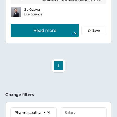
作成に伴う管理（進捗管理、関係部署との連
分析）
携、調整等）
日本における臨床データパッケージの提案
Go Ozawa
日本における適切なRegulatory pathwayの
Life Science
提案
2．PMDA相談PMDA相談業務リード
相談資料の作成、照会事項回答、議事録の確
Read more
Save
認
PMDA相談への出席
■キャリアモデル 『アソシエイトコンサルタ
ント』 一般職として基礎的な業務経験を積む
とともに、上位コンサルタントのサポートを
行う。
▼ 『コンサルタント』 一般職又は管理職とし
1
て、プロジェクトの実質的なリーダーとな
り、進捗管理、issue 管理、利益管理等を行
う。
▼ 『シニアコンサルタント』 管理職として自
身のプロジェクト業務を遂行する他、チーム
メンバーへの適切な指示・マネジメントを行
Change filters
う。
▼ 『アソシエイトプリンシパル』 上級管理職
として、部門横断的な施策の遂行、リソース
管理、人材育成、見積り作成、利益管理、ベ