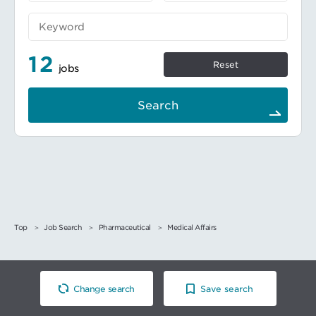
ンダー管理などを行う。
■働き方：フレックスタイム制度：コアタイム
無しのフルフレックスで、1日3時間以上就業
リモートワーク：業務の状況や内容に応じ
12
て、ご自身で出社とリモートワークの使い分
Reset
jobs
け、効率よく業務を進めています。
Search
Top
Job Search
Pharmaceutical
Medical Affairs
Change search
Save search