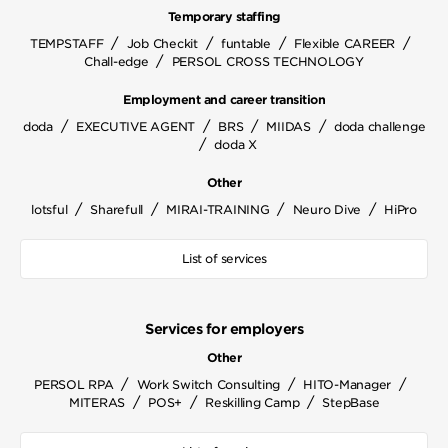
Temporary staffing
/
/
/
/
TEMPSTAFF
Job Checkit
funtable
Flexible CAREER
/
Chall-edge
PERSOL CROSS TECHNOLOGY
Employment and career transition
/
/
/
/
doda
EXECUTIVE AGENT
BRS
MIIDAS
doda challenge
/
doda X
Other
/
/
/
/
lotsful
Sharefull
MIRAI-TRAINING
Neuro Dive
HiPro
List of services
Services for employers
Other
/
/
/
PERSOL RPA
Work Switch Consulting
HITO-Manager
/
/
/
MITERAS
POS+
Reskilling Camp
StepBase