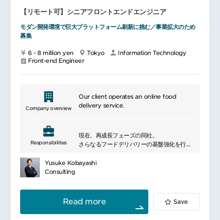
ュメントの作成
ーション・フローの構築、改善
【リモート可】シニアフロントエンドエンジニア
海外ユーザーや海外パッケージベンダーと協
複数リージョンにわたる開発・デザインチー
業して案件を推進するための各種プロジェク
ムと協業
モダン開発環境で巨大プラットフォーム刷新に挑む／事業拡大のため
ト管理プロセスに基づく依頼・調整・交渉
募集
海外各拠点への出張なども活用した対面コミ
■現在の技術スタック
ュニケーション
Infrastructure & middleware: GCP,
6 - 8 million yen
Tokyo
Information Technology
Terraform, Docker, PostgreSQL, Vercel
Front-end Engineer
Backend: Node.js/TypeScript, Hasura
Frontend: React/Next.js/TypeScript
その他ツール: GitHub/Git, GitHub Copilot,
GitHub Actions, Slack, Notion
Our client operates an online food
delivery service.
Company overview
現在、再成長フェーズの同社。
Responsibilities
さらなるフードデリバリーの基盤強化を行い
ながら
フードデリバリーサービスからライフインフ
Yusuke Kobayashi
ラへ、大きな変革期
Consulting
を迎えています。
プロダクト開発では、積極的な刷新によるシ
ステムの向上、モダン技術への移行を推進し
Read more
Save
ています。
ここ数年間で、稼働率99.9%のSLA実現や、