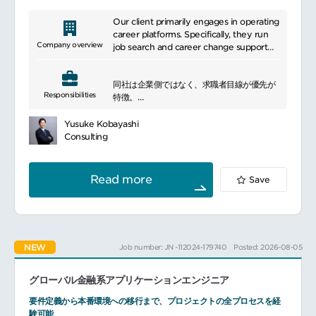
Our client primarily engages in operating
career platforms. Specifically, they run
Company overview
job search and career change support
platforms, as well as a global Q&A
platform.
同社は企業側ではなく、求職者目線が優先が
Responsibilities
特徴。
5年ほどで２倍強の人員規模になっており、
着実に成長を遂げています。
Yusuke Kobayashi
そんな同社が、世界のユーザーに支持されUX
Consulting
を追求している
◤グローバルQ＆Aプラットフォーム◢
プロダクトの
Read more
Save
【Frontend Engineer】
を募集いたします。
━━━━━━━━━━━━━━━
▼ご担当いただくプロダクト
～2021年に誕生したQ＆Aプラットフォーム
NEW
Job number: JN -112024-179740
Posted: 2026-08-05
です～
月間問答数は、YoY5,000%超の急成長を遂
げ、直近は質問箱サービスとして、国内トッ
グローバル金融系アプリケーションエンジニア
プレベルのユーザー数を誇ります。
今後、20億人が利用するグローバル対話プラ
要件定義から本番環境への移行まで、プロジェクトの全プロセスを経
ットフォームへと成長させるため、直近米国
験可能