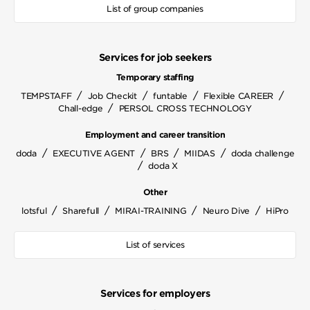
List of group companies
Services for job seekers
Temporary staffing
/
/
/
/
TEMPSTAFF
Job Checkit
funtable
Flexible CAREER
/
Chall-edge
PERSOL CROSS TECHNOLOGY
Employment and career transition
/
/
/
/
doda
EXECUTIVE AGENT
BRS
MIIDAS
doda challenge
/
doda X
Other
/
/
/
/
lotsful
Sharefull
MIRAI-TRAINING
Neuro Dive
HiPro
List of services
Services for employers