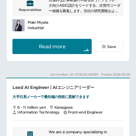
タ向けASIC設計をリードする、次世代リーダ
Responsibilities
ー候補を募集します。当社の研究開発および
事業は、機械学習やシミュレーションを中心
とした大規模演算によって支えられており、
Maki Miyata
その中核となるのが高性能アクセラレータで
Industrial
す。独自アーキテクチャに基づくアクセラレ
ータの設計・開発・実装を一貫して行ってお
り、省電力性能および計算効率の両面で世界
Read more
Save
トップクラスの実績を有しています。今後の
さらなる性能向上と開発強化に向け、アーキ
テクチャ設計から半導体実装までをリードで
きるフロントエンドエンジニアを募集しま
す。高度な設計領域においてグローバル水準
Job number: JN -072024-149599
Posted: 2026-05-28
での競争に挑戦したい方を歓迎します。
業務内容：
Lead AI Engineer | AIエンジニアリーダー
アクセラレータアーキテクチャの研究・設計
ASICおよび機能ブロックの仕様策定
大手日系メーカーで最先端の技術に貢献できます
RTL設計・実装
論理検証
6 - 11 million yen
Kanagawa
合成およびタイミング検証（STA）
Information Technology
Front-end Engineer
バックエンド開発委託先との連携・支援
実機評価およびデバッグ
We are a company specializing in