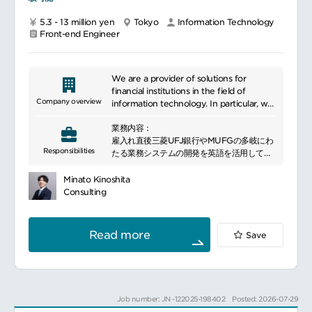
拠点を設立し、日米2拠点でグローバル展開
を加速しています。
5.3 - 13 million yen
Tokyo
Information Technology
Front-end Engineer
AIが浸透する時代の中、人々がつながり、価
値ある問や答、対話の機会を生み出し、楽し
みながらも成長していける、創造的なプラッ
トフォームの構築を目指しています。
We are a provider of solutions for
■ポジションについて
financial institutions in the field of
特にフロントエンド領域において、設計・開
Company overview
information technology. In particular, we
発・運用を推進いただきます。
help financial institutions improve their
直近は日本マーケットをベースとした設計か
業務内容：
operational efficiency and safety
ら、多リージョンにて多くのリクエストを捌
雇入れ直後三菱UFJ銀行やMUFGの多岐にわ
through services such as system
けるようシステムの刷新と、グローバルマー
Responsibilities
たる業務システムの開発を英語を活用して上
development, operation, and
ケットでのPMFに向けて高速に新機能の開発
流工程から下流工程（企画・要件定義から、
maintenance. We meet the diverse
をリードいただきます。
設計、開発、テスト、保守）まで一貫した開
needs of our clients by leveraging our
Minato Kinoshita
■業務内容
発を担当いただきます。
advanced technological capabilities to
Consulting
世界で通用するユーザー体験を、テクノロジ
build highly reliable system
ードリブンで設計
英語を活用した仕事の例海外ユーザーとの要
infrastructures. In addition, we continue
PoC含む、高速での機能実装・開発
件調整や様々な課題の解決、テストの依頼や
to adopt the latest IT technologies and
Read more
システム起因の高速なトラブルシューティン
Save
システムの使い方の説明等のコミュニケーシ
are always in pursuit of innovation.
グ
ョン
グローバル複数国に高速で展開可能な、高い
海外ベンダーとのシステム設計、開発、不具
拡張性、信頼性、パフォーマンスの担保
合改修に伴う各種調整等のコミュニケーショ
Next.js をベースとした、Web Frontendと
ン
mobile (現状webview 中心)の開発運用
Job number: JN -122025-198402
Posted: 2026-07-29
開発システムの設計書、関連資料等英語ドキ
チームで高い生産性を発揮できる開発オペレ