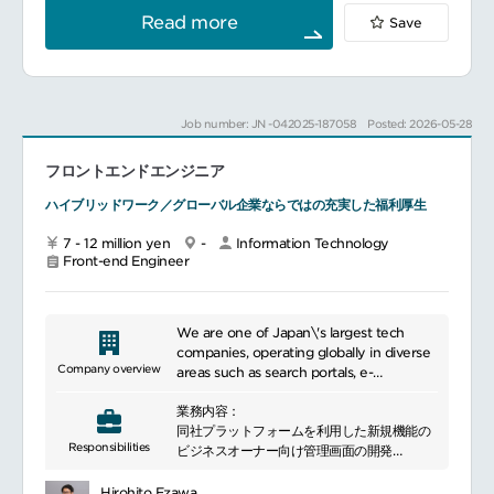
━━━━━━━━━━━━━━━#spotlightjob5
Read more
Save
■使用するテクノロジー・ツール開発言語：
HTML, CSS, JavaScript (React, Node.js,
TypeScript, Next.js)
インフラ：AWS (S3, CloudFront, ECS
Job number: JN -042025-187058
Posted: 2026-05-28
Fargate, ElastiCache), Akamai
CI/CDGitHub Actions, Jenkins
フロントエンドエンジニア
ハイブリッドワーク／グローバル企業ならではの充実した福利厚生
構成管理ツールTerraform
7 - 12 million yen
-
Information Technology
コード管理GitHub
Front-end Engineer
モニタリングGrafana, Sentry, New Relic
その他JIRA
We are one of Japan\'s largest tech
companies, operating globally in diverse
Company overview
areas such as search portals, e-
■働く環境
commerce, messaging, and advertising.
フレックスタイム制（コアタイムなし）
業務内容：
We continuously provide services that
リモートワーク可
同社プラットフォームを利用した新規機能の
inspire users and contribute to a richer
充実した福利厚生
Responsibilities
ビジネスオーナー向け管理画面の開発
and more convenient life through the
同社プラットフォームを利用した新規機能の
power of the internet. We embrace new
━━━━━━━━━━━━━━━#spotlightjob5
一般ユーザー向けWebアプリケーションの開
technologies, including AI, and pursue
Hirohito Ezawa