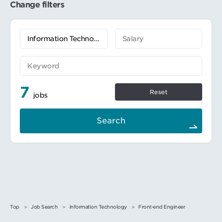
Change filters
7
Reset
jobs
Search
Top
Job Search
Information Technology
Front-end Engineer