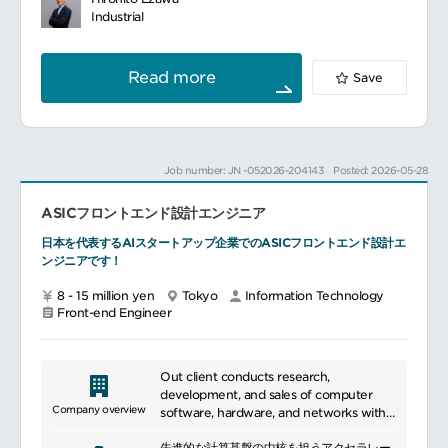
発
new challenges. Additionally, to create a
Industrial
同社のビジネスプラットフォームを横断的に
society where everyone can find
支える基盤システムのフロントエンド開発
happiness, we are committed to
sustainability efforts and enhancing
Read more
Save
security and privacy protection, ensuring
our users can utilize our services with
confidence.
Job number: JN -052026-204143
Posted: 2026-05-28
ASICフロントエンド設計エンジニア
日本を代表するAIスタートアップ企業でのASICフロントエンド設計エ
ンジニアです！
8 - 15 million yen
Tokyo
Information Technology
Front-end Engineer
Out client conducts research,
development, and sales of computer
Company overview
software, hardware, and networks with a
focus on IoT.
先進的な計算基盤の中核を担うアクセラレー