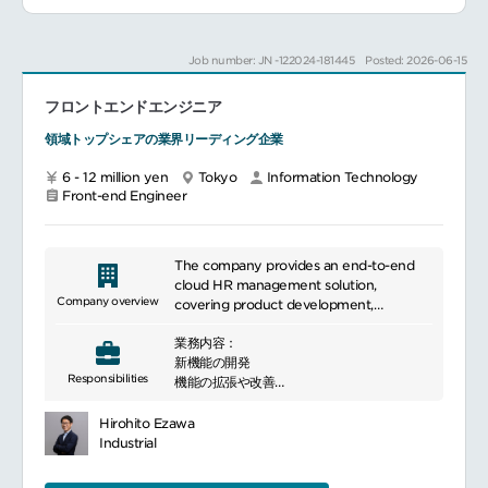
マイクロサービス化、クラウド移行などの
改善を行ってきましたが、こうした改善はま
だまだ道半ばです。
Job number: JN -122024-181445
Posted: 2026-06-15
より拡張性の高いシステムへ進化させ、事業
をさらに拡大
フロントエンドエンジニア
するため
【フロントエンドエンジニア】
領域トップシェアの業界リーディング企業
としてご活躍いただける方を募集いたしま
す。
6 - 12 million yen
Tokyo
Information Technology
━━━━━━━━━━━━━━━
Front-end Engineer
■ポジションについて
アクティブユーザー数約800万人のデリバリ
ーの日常化を目指す同社のシステム開発の業
務です。
The company provides an end-to-end
同社サービスのフロントエンド開発を担当い
cloud HR management solution,
ただきます。
Company overview
covering product development,
■具体的な業務内容
implementation, and ongoing customer
JavaScriptフレームワークを利用したフロン
業務内容：
support.
トエンド開発
新機能の開発
Responsibilities
デザインシステムの開発、運用（JavaScript
機能の拡張や改善
フレームワークのコンポーネントライブラリ
性能向上のための開発
化を含む）
コード品質の担保
Hirohito Ezawa
ユーザーファーストを意識した、全社の基盤
Industrial
となるプラットフォームや社内システム開発