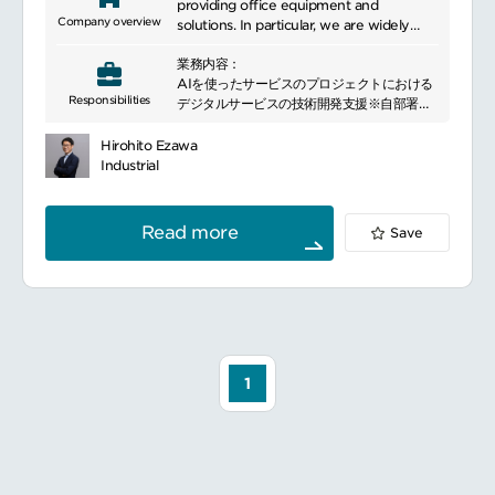
providing office equipment and
Company overview
solutions. In particular, we are widely
known for our MFPs, printers, projectors,
業務内容：
and other products that help improve
AIを使ったサービスのプロジェクトにおける
the efficiency of the office environment.
Responsibilities
デジタルサービスの技術開発支援※自部署の
We also focus on providing cloud
リーダーとして参画
services and IT solutions to help our
他部署への技術支援（AI開発/アルゴリズム開
customers improve their business
Hirohito Ezawa
発）
processes in an increasingly digital world.
Industrial
自部署のデータ開発業務のためのツール/アプ
We are also actively involved in
リケーション開発
environmental protection, striving for
sustainability through energy-efficient
Read more
Save
products and recycling programs.
1