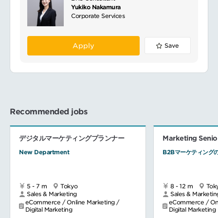
Yukiko Nakamura
Corporate Services
Apply
Save
Recommended jobs
デジタルマーケティングプランナー
Marketing Seni
New Department
B2Bマーケティング
5 - 7 m
Tokyo
8 - 12 m
Tok
Sales & Marketing
Sales & Marketin
eCommerce / Online Marketing /
eCommerce / Onl
Digital Marketing
Digital Marketing