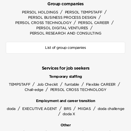
Group companies
/
/
PERSOL HOLDINGS
PERSOL TEMPSTAFF
/
PERSOL BUSINESS PROCESS DESIGN
/
/
PERSOL CROSS TECHNOLOGY
PERSOL CAREER
/
PERSOL DIGITAL VENTURES
PERSOL RESEARCH AND CONSULTING
List of group companies
Services for job seekers
Temporary staffing
/
/
/
/
TEMPSTAFF
Job Checkit
funtable
Flexible CAREER
/
Chall-edge
PERSOL CROSS TECHNOLOGY
Employment and career transition
/
/
/
/
doda
EXECUTIVE AGENT
BRS
MIIDAS
doda challenge
/
doda X
Other