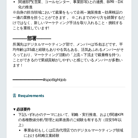
関連部門(営業、コールセンター、事業部等)との連携、BPR・DX
化の推進
※自身の担当領域において裁量をもって企画～施策推進～効果検証の
一連の業務を担うことができます 。 ※これまでのやり方を踏襲するだ
けではなく、新しいマーケティング手法を取り入れること・挑戦する
ことを重視しています!
―――部署―――
所属先はデジタルマーケティング部で、メンバーは15名ほどです。平
均年齢は35歳と経験もありやる気もある、活気あふれるメンバーがそ
ろっており、マーケティング活動の「上流～下流まで裁量権を持つ」
ことができるので業績貢献がしやすいと感じているメンバーが多数い
ます！
━━━━━━━━━━━━━━━#spotlightjob
Requirements
▼必須要件
下記いずれかのテーマにおいて、戦略・実行推進、および関連KPI
の各種数値分析/管理と結果改善のご経験を有する方（目安5年以
上）
事業会社もしくは広告代理店でのデジタルマーケティング領域
における戦略立案経験