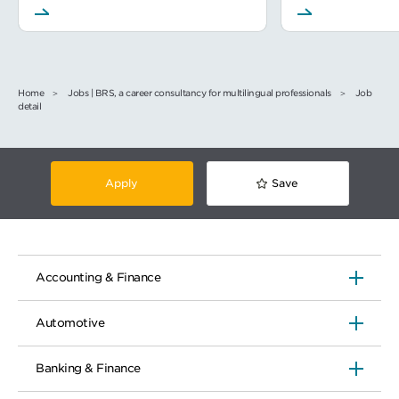
Home
Jobs | BRS, a career consultancy for multilingual professionals
Job
detail
Apply
Save
Accounting & Finance
Automotive
Banking & Finance