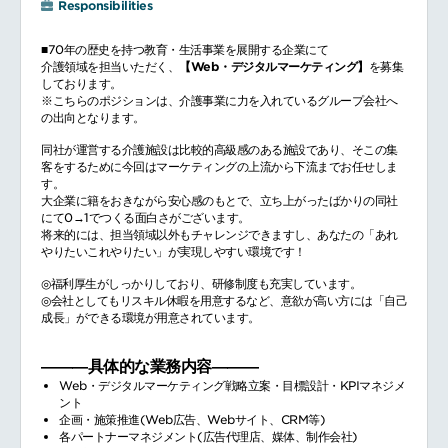
Responsibilities
■70年の歴史を持つ教育・生活事業を展開する企業にて
介護領域を担当いただく、
【Web・デジタルマーケティング】
を募集
しております。
※こちらのポジションは、介護事業に力を入れているグループ会社へ
の出向となります。
同社が運営する介護施設は比較的高級感のある施設であり、そこの集
客をするために今回はマーケティングの上流から下流までお任せしま
す。
大企業に籍をおきながら安心感のもとで、立ち上がったばかりの同社
にて0→1でつくる面白さがございます。
将来的には、担当領域以外もチャレンジできますし、あなたの「あれ
やりたいこれやりたい」が実現しやすい環境です！
◎福利厚生がしっかりしており、研修制度も充実しています。
◎会社としてもリスキル休暇を用意するなど、意欲が高い方には「自己
成長」ができる環境が用意されています。
―――具体的な業務内容―――
Web・デジタルマーケティング戦略立案・目標設計・KPIマネジメ
ント
企画・施策推進(Web広告、Webサイト、CRM等)
各パートナーマネジメント(広告代理店、媒体、制作会社)