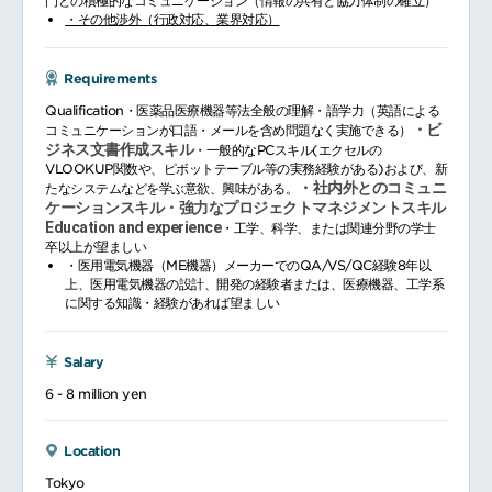
門との積極的なコミュニケーション（情報の共有と協力体制の確立）
・その他渉外（行政対応、業界対応）
Requirements
Qualification・医薬品医療機器等法全般の理解・語学力（英語による
・ビ
コミュニケーションが口語・メールを含め問題なく実施できる）
ジネス文書作成スキル
・一般的なPCスキル(エクセルの
VLOOKUP関数や、ピボットテーブル等の実務経験がある)および、新
・社内外とのコミュニ
たなシステムなどを学ぶ意欲、興味がある。
ケーションスキル
・強力なプロジェクトマネジメントスキル
Education and experience
・工学、科学、または関連分野の学士
卒以上が望ましい
・医用電気機器（ME機器）メーカーでのQA/VS/QC経験8年以
上、医用電気機器の設計、開発の経験者または、医療機器、工学系
に関する知識・経験があれば望ましい
Salary
6 - 8 million yen
Location
Tokyo