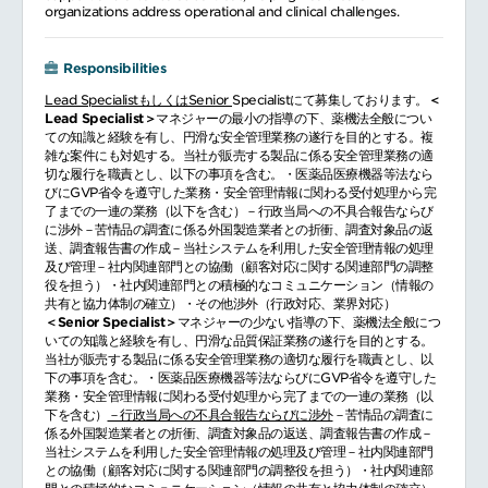
organizations address operational and clinical challenges.
Responsibilities
Lead SpecialistもしくはSenior
Specialistにて募集しております。
＜
Lead Specialist＞
マネジャーの最小の指導の下、薬機法全般につい
ての知識と経験を有し、円滑な安全管理業務の遂行を目的とする。複
雑な案件にも対処する。当社が販売する製品に係る安全管理業務の適
切な履行を職責とし、以下の事項を含む。・医薬品医療機器等法なら
びにGVP省令を遵守した業務・安全管理情報に関わる受付処理から完
了までの一連の業務（以下を含む）－行政当局への不具合報告ならび
に渉外－苦情品の調査に係る外国製造業者との折衝、調査対象品の返
送、調査報告書の作成－当社システムを利用した安全管理情報の処理
及び管理－社内関連部門との協働（顧客対応に関する関連部門の調整
役を担う）・社内関連部門との積極的なコミュニケーション（情報の
共有と協力体制の確立）・その他渉外（行政対応、業界対応）
＜Senior Specialist＞
マネジャーの少ない指導の下、薬機法全般につ
いての知識と経験を有し、円滑な品質保証業務の遂行を目的とする。
当社が販売する製品に係る安全管理業務の適切な履行を職責とし、以
下の事項を含む。・医薬品医療機器等法ならびにGVP省令を遵守した
業務・安全管理情報に関わる受付処理から完了までの一連の業務（以
下を含む）
－行政当局への不具合報告ならびに渉外
－苦情品の調査に
係る外国製造業者との折衝、調査対象品の返送、調査報告書の作成－
当社システムを利用した安全管理情報の処理及び管理－社内関連部門
との協働（顧客対応に関する関連部門の調整役を担う）・社内関連部