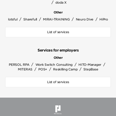
/
doda X
Other
/
/
/
/
lotsful
Sharefull
MIRAI-TRAINING
Neuro Dive
HiPro
List of services
Services for employers
Other
/
/
/
PERSOL RPA
Work Switch Consulting
HITO-Manager
/
/
/
MITERAS
POS+
Reskilling Camp
StepBase
List of services