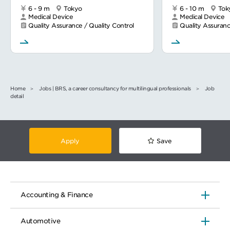
6 - 9 m
Tokyo
6 - 10 m
Tok
Medical Device
Medical Device
Quality Assurance / Quality Control
Quality Assuranc
Home
Jobs | BRS, a career consultancy for multilingual professionals
Job
detail
Apply
Save
Accounting & Finance
Automotive