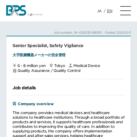
JA
/
EN
Job number: JN -052025-188910
Posted: 2025-12-11
Senior Specialist, Safety Vigilance
大手医療機器メーカーの安全管理
6 - 8 million yen
Tokyo
Medical Device
Quality Assurance / Quality Control
Job details
Company overview
The company provides medical devices and healthcare
solutions to healthcare institutions. Through a broad portfolio of
products and services, it supports healthcare professionals and
contributes to improving the quality of care. In addition to
supplying products, the company offers implementation
support and after-sales services, helping healthcare