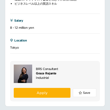
ビジネスレベル以上の英語スキル
Salary
8 - 12 million yen
Location
Tokyo
BRS Consultant
Grace Rejante
Industrial
Apply
Save