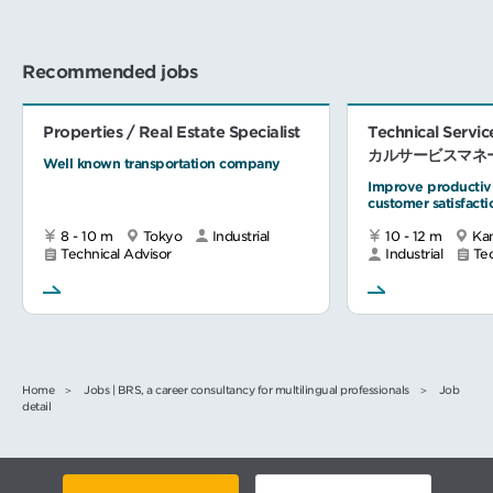
Recommended jobs
Properties / Real Estate Specialist
Technical Ser
カルサービスマネ
Well known transportation company
Improve productivi
customer satisfacti
8 - 10 m
Tokyo
Industrial
10 - 12 m
Ka
Technical Advisor
Industrial
Tec
Home
Jobs | BRS, a career consultancy for multilingual professionals
Job
detail