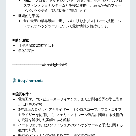
R&D、プロダクトマネジメント、営業、販売代理店を含むクロ
スファンクショナルチームと密接に連携し、顧客からのフィー
ドバックを伝え、製品改善に貢献します。
継続的な学習:
常に最新の業界動向、新しいメモリおよびストレージ技術、シ
ステムデバッグツールについて最新情報を維持します。
■働く環境
月平均残業20時間以下
年休127日
━━━━━━━━━━━━━━━#spotlightjob5
Requirements
■必須条件：
電気工学、コンピューターサイエンス、または関連分野の学士号ま
たは同等の経験
3年以上のロジックアナライザー、オシロスコープ、プロトコルア
ナライザーを使用して、メモリ／ストレージ製品に関連する技術的
な問題を解決した実績のある経験
ハードウェアおよびソフトウェアのデバッグツールと手法に関する
強力な知識
機器のメンテナンスや監査を含むラボ管理の経験