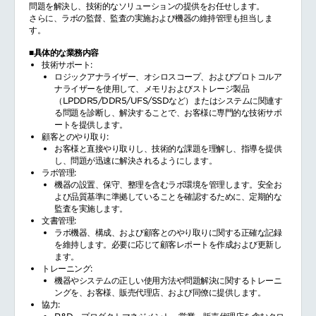
問題を解決し、技術的なソリューションの提供をお任せします。
さらに、ラボの監督、監査の実施および機器の維持管理も担当しま
す。
■具体的な業務内容
技術サポート:
ロジックアナライザー、オシロスコープ、およびプロトコルア
ナライザーを使用して、メモリおよびストレージ製品
（LPDDR5/DDR5/UFS/SSDなど）またはシステムに関連す
る問題を診断し、解決することで、お客様に専門的な技術サポ
ートを提供します。
顧客とのやり取り:
お客様と直接やり取りし、技術的な課題を理解し、指導を提供
し、問題が迅速に解決されるようにします。
ラボ管理:
機器の設置、保守、整理を含むラボ環境を管理します。安全お
よび品質基準に準拠していることを確認するために、定期的な
監査を実施します。
文書管理:
ラボ機器、構成、および顧客とのやり取りに関する正確な記録
を維持します。必要に応じて顧客レポートを作成および更新し
ます。
トレーニング:
機器やシステムの正しい使用方法や問題解決に関するトレーニ
ングを、お客様、販売代理店、および同僚に提供します。
協力: