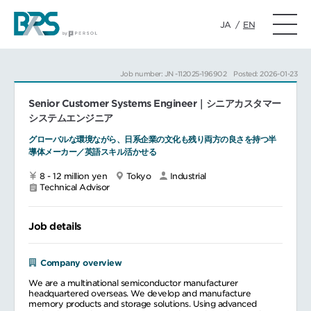
JA
/
EN
Job number: JN -112025-196902
Posted: 2026-01-23
Senior Customer Systems Engineer｜シニアカスタマー
システムエンジニア
グローバルな環境ながら、日系企業の文化も残り両方の良さを持つ半
導体メーカー／英語スキル活かせる
8 - 12 million yen
Tokyo
Industrial
Technical Advisor
Job details
Company overview
We are a multinational semiconductor manufacturer
headquartered overseas. We develop and manufacture
memory products and storage solutions. Using advanced