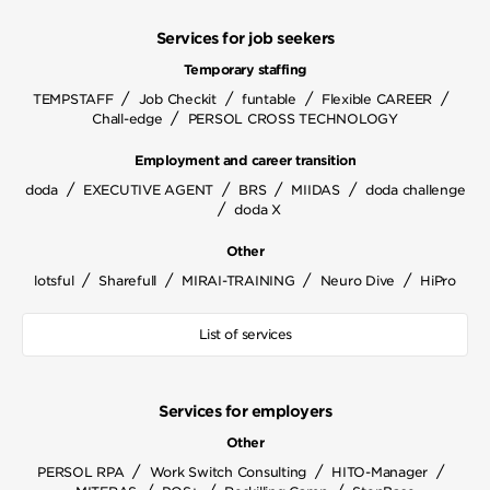
Services for job seekers
Temporary staffing
/
/
/
/
TEMPSTAFF
Job Checkit
funtable
Flexible CAREER
/
Chall-edge
PERSOL CROSS TECHNOLOGY
Employment and career transition
/
/
/
/
doda
EXECUTIVE AGENT
BRS
MIIDAS
doda challenge
/
doda X
Other
/
/
/
/
lotsful
Sharefull
MIRAI-TRAINING
Neuro Dive
HiPro
List of services
Services for employers
Other
/
/
/
PERSOL RPA
Work Switch Consulting
HITO-Manager