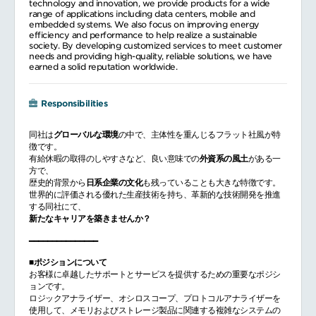
technology and innovation, we provide products for a wide
range of applications including data centers, mobile and
embedded systems. We also focus on improving energy
efficiency and performance to help realize a sustainable
society. By developing customized services to meet customer
needs and providing high-quality, reliable solutions, we have
earned a solid reputation worldwide.
Responsibilities
同社は
グローバルな環境
の中で、主体性を重んじるフラット社風が特
徴です。
有給休暇の取得のしやすさなど、良い意味での
外資系の風土
がある一
方で、
歴史的背景から
日系企業の文化
も残っていることも大きな特徴です。
世界的に評価される優れた生産技術を持ち、革新的な技術開発を推進
する同社にて、
新たなキャリアを築きませんか？
━━━━━━━━━━━━━━━
■ポジションについて
お客様に卓越したサポートとサービスを提供するための重要なポジシ
ョンです。
ロジックアナライザー、オシロスコープ、プロトコルアナライザーを
使用して、メモリおよびストレージ製品に関連する複雑なシステムの