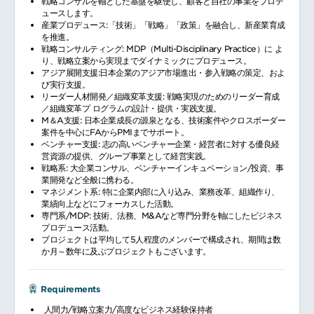
戦略コンサルを軸とした基盤を駆使し、顧客と自社の事業をプロデ
ュースします。
産業プロデュース:「技術」「戦略」「政策」を融合し、新産業育成
を推進。
戦略コンサルティング: MDP（Multi-Disciplinary Practice）に よ
り、戦略立案から実現までダイナミックにプロデュース。
アジア展開支援:日本企業のアジア市場進出・参入戦略の策定、およ
び実行支援。
リーダー人材開発／組織変革支援: 戦略実現のためのリーダー育成
／組織変革プ ログラムの設計・提供・実践支援。
M＆A支援: 日本企業成長の源泉となる、技術案件やクロスボーダー
案件を中心にFAからPMIまでサポート。
ベンチャー支援: 志の高いベンチャー企業・経営者に対する優良経
営資源の提供、グループ事業として経営実践。
戦略系: 大企業コンサル、ベンチャーインキュベーション/投資、事
業開発など全般に携わる。
マネジメント系: 特に企業内部に入り込み、業務改革、組織作り、
業績向上などにフォーカスした活動。
専門系/MDP: 技術、法務、M&Aなど専門分野を軸にしたビジネス
プロデュース活動。
プロジェクトは平均して5人程度のメンバーで構成され、期間は数
か月～数年に及ぶプロジェクトもございます。
Requirements
人間力/戦略立案力/高度なビジネス経験保持者