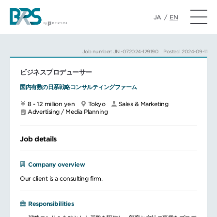
JA
/
EN
Job number: JN -072024-129190
Posted: 2024-09-11
ビジネスプロデューサー
国内有数の日系戦略コンサルティングファーム
8 - 12 million yen
Tokyo
Sales & Marketing
Advertising / Media Planning
Job details
Company overview
Our client is a consulting firm.
Responsibilities