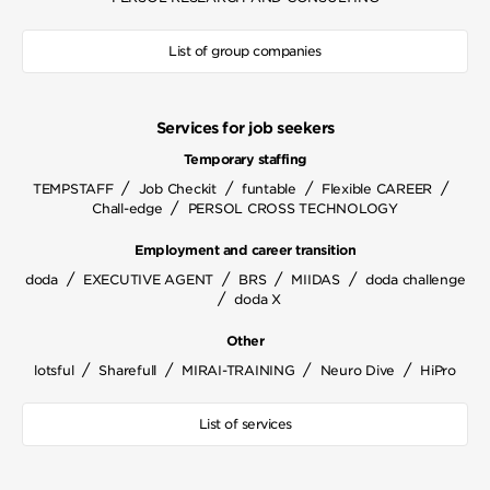
List of group companies
Services for job seekers
Temporary staffing
/
/
/
/
TEMPSTAFF
Job Checkit
funtable
Flexible CAREER
/
Chall-edge
PERSOL CROSS TECHNOLOGY
Employment and career transition
/
/
/
/
doda
EXECUTIVE AGENT
BRS
MIIDAS
doda challenge
/
doda X
Other
/
/
/
/
lotsful
Sharefull
MIRAI-TRAINING
Neuro Dive
HiPro
List of services