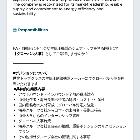
The company is recognized for its market leadership, reliable
supply, and commitment to energy efficiency and
sustainability.
Responsibilities
FA・自動化に不可欠な空気圧機器のシェアトップを誇る同社にて
【グローバル人事】
としてご活躍しませんか？
━━━━━━━━━━━━━━━
■ポジションについて
世界トップクラスの空気圧制御機器メーカーにてグローバル人事を担
当いただきます。
■具体的な業務内容
アウトバウンド・インバウンド全般の税務対応
海外赴任者・海外長期出張者の処遇・コスト・生産性
国内勤務者の人材育成（グローバル対応力強化）
海外グループ会社から日本への出向者・長期出張者
海外大学からのインターンシップ管理
グローバル人事施策
海外グループ会社責任者の報酬、重要ポジションのサクセッション
プラン
その他海外グループ会社の管理に関する事項