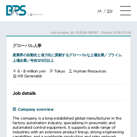
JA
/
EN
Job number: JN -012026-198957
Posted: 2026-07-06
グローバル人事
産業界の自動化と省力化に貢献するグローバルな上場企業／プライム
上場企業／年休125日以上
6 - 8 million yen
Tokyo
Human Resources
HR Generalist
Job details
Company overview
The company is a long-established global manufacturer in the
factory automation industry, specializing in pneumatic and
automated control equipment. It supports a wide range of
industries with an extensive product lineup, strong engineering
capabilities, and a worldwide production and sales network.