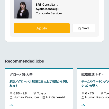
BRS Consultant
Ayako Kanasugi
Corporate Services
Apply
Save
Recommended jobs
グローバル人事
戦略推進 ﾘｰﾀﾞｰ
新設／グローバル展開の立ち上げ段階から関わ
チームやワーキング
れます
ションが盛ん
6.86 - 9.8 m
Tokyo
6 - 7.5 m
To
Human Resources
HR Generalist
Human Resourc