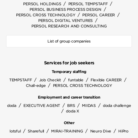
/
/
PERSOL HOLDINGS
PERSOL TEMPSTAFF
/
PERSOL BUSINESS PROCESS DESIGN
/
/
PERSOL CROSS TECHNOLOGY
PERSOL CAREER
/
PERSOL DIGITAL VENTURES
PERSOL RESEARCH AND CONSULTING
List of group companies
Services for job seekers
Temporary staffing
/
/
/
/
TEMPSTAFF
Job Checkit
funtable
Flexible CAREER
/
Chall-edge
PERSOL CROSS TECHNOLOGY
Employment and career transition
/
/
/
/
doda
EXECUTIVE AGENT
BRS
MIIDAS
doda challenge
/
doda X
Other
/
/
/
/
lotsful
Sharefull
MIRAI-TRAINING
Neuro Dive
HiPro