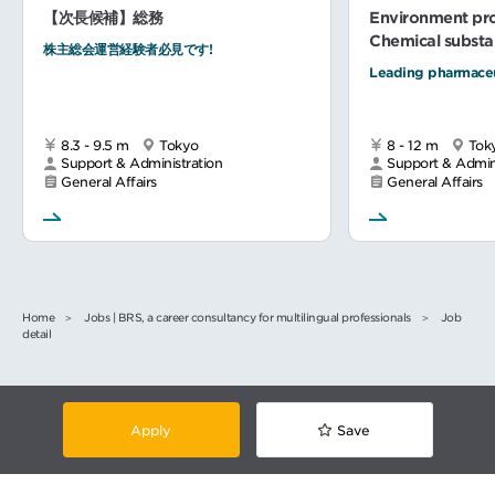
【次長候補】総務
Environment pr
Chemical subst
株主総会運営経験者必見です!
Leading pharmace
8.3 - 9.5 m
Tokyo
8 - 12 m
Tok
Support & Administration
Support & Admini
General Affairs
General Affairs
Home
Jobs | BRS, a career consultancy for multilingual professionals
Job
detail
Apply
Save