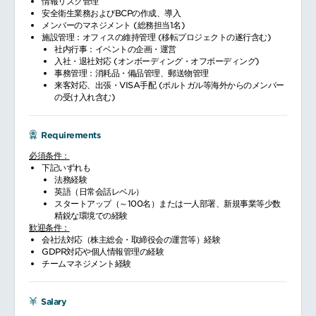
情報リスク管理
安全衛生業務およびBCPの作成、導入
メンバーのマネジメント (総務担当1名)
施設管理：オフィスの維持管理 (移転プロジェクトの遂行含む)
社内行事：イベントの企画・運営
入社・退社対応 (オンボーディング・オフボーディング)
事務管理：消耗品・備品管理、郵送物管理
来客対応、出張・VISA手配 (ポルトガル等海外からのメンバー
の受け入れ含む)
Requirements
必須条件：
下記いずれも
法務経験
英語（日常会話レベル）
スタートアップ（～100名）または一人部署、新規事業等少数
精鋭な環境での経験
歓迎条件：
会社法対応（株主総会・取締役会の運営等）経験
GDPR対応や個人情報管理の経験
チームマネジメント経験
Salary