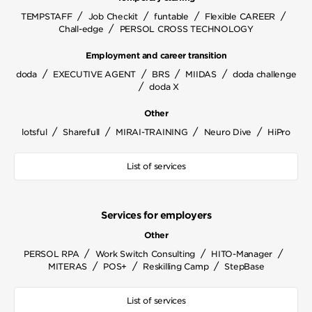
/
/
/
/
TEMPSTAFF
Job Checkit
funtable
Flexible CAREER
/
Chall-edge
PERSOL CROSS TECHNOLOGY
Employment and career transition
/
/
/
/
doda
EXECUTIVE AGENT
BRS
MIIDAS
doda challenge
/
doda X
Other
/
/
/
/
lotsful
Sharefull
MIRAI-TRAINING
Neuro Dive
HiPro
List of services
Services for employers
Other
/
/
/
PERSOL RPA
Work Switch Consulting
HITO-Manager
/
/
/
MITERAS
POS+
Reskilling Camp
StepBase
List of services