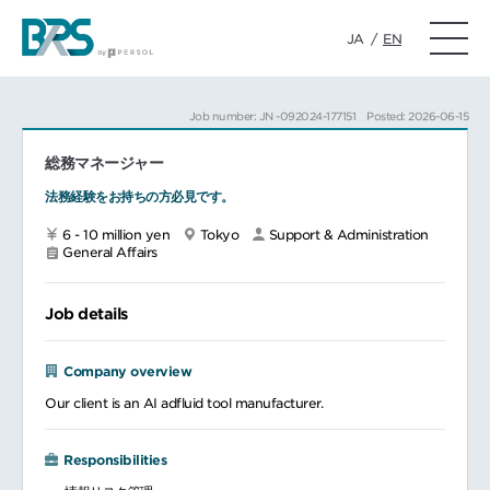
JA
/
EN
Job number: JN -092024-177151
Posted: 2026-06-15
総務マネージャー
法務経験をお持ちの方必見です。
6 - 10 million yen
Tokyo
Support & Administration
General Affairs
Job details
Company overview
Our client is an AI adfluid tool manufacturer.
Responsibilities