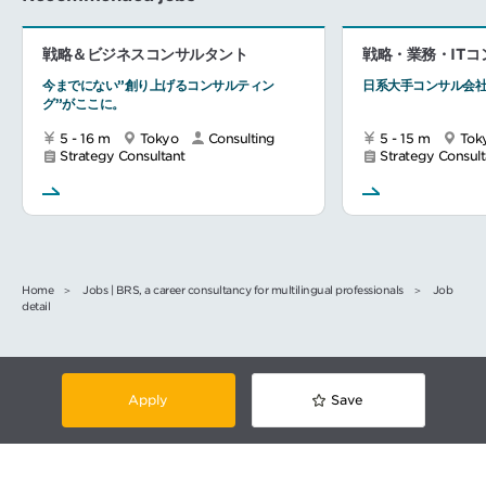
戦略＆ビジネスコンサルタント
戦略・業務・ITコ
今までにない”創り上げるコンサルティン
日系大手コンサル会
グ”がここに。
5 - 16 m
Tokyo
Consulting
5 - 15 m
Tok
Strategy Consultant
Strategy Consult
Home
Jobs | BRS, a career consultancy for multilingual professionals
Job
detail
Apply
Save