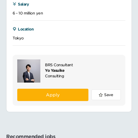
Salary
6 - 10 million yen
Location
Tokyo
BRS Consultant
Yo Yasuike
Consulting
Apply
Save
Recommended jobs