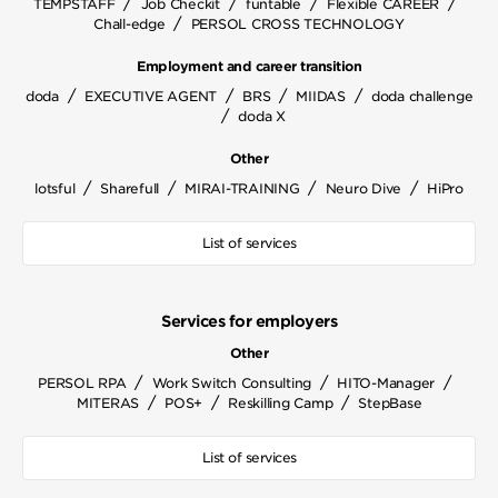
/
/
/
/
TEMPSTAFF
Job Checkit
funtable
Flexible CAREER
/
Chall-edge
PERSOL CROSS TECHNOLOGY
Employment and career transition
/
/
/
/
doda
EXECUTIVE AGENT
BRS
MIIDAS
doda challenge
/
doda X
Other
/
/
/
/
lotsful
Sharefull
MIRAI-TRAINING
Neuro Dive
HiPro
List of services
Services for employers
Other
/
/
/
PERSOL RPA
Work Switch Consulting
HITO-Manager
/
/
/
MITERAS
POS+
Reskilling Camp
StepBase
List of services