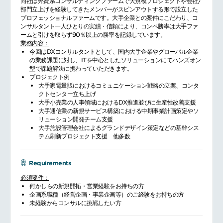
同社は外資系コンサルティングファームで大規模プロジェクトや会社/
部門立上げを経験してきたメンバーがスピンアウトする形で設立した
プロフェッショナルファームです。大手企業との案件にこだわり、コ
ンサルタント一人ひとりの実績・信頼により、コンペ勝率は大手ファ
ームと引けを取らず90％以上の勝率を記録しています。
業務内容：
今回はDXコンサルタントとして、国内大手企業やグローバル企業
の業務課題に対し、ITを中心としたソリューションにてハンズオン
型で課題解決に携わっていただきます。
プロジェクト例
大手家電量販におけるコミュニケーション戦略の立案、コンタ
クトセンター立ち上げ
大手小売業の人事領域におけるDX推進並びに生産性改善支援
大手通信業の新規サービス構築における中期事業計画策定やソ
リューション開発チーム支援
大手施設管理会社によるグランドデザイン策定などの基幹シス
テム刷新プロジェクト支援 他多数
Requirements
必須要件：
何かしらの新規開拓・営業経験をお持ちの方
企画系職種（経営企画・事業企画等）のご経験をお持ちの方
未経験からコンサルに挑戦したい方