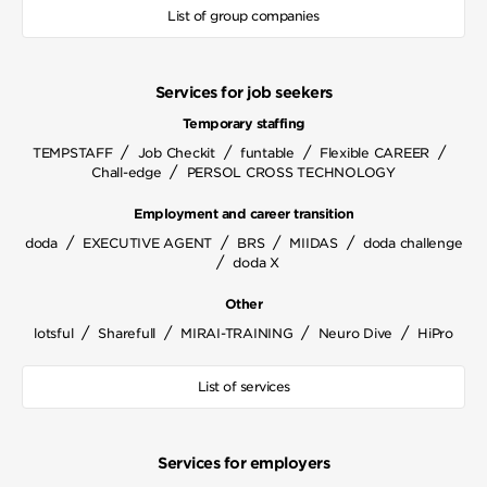
List of group companies
Services for job seekers
Temporary staffing
/
/
/
/
TEMPSTAFF
Job Checkit
funtable
Flexible CAREER
/
Chall-edge
PERSOL CROSS TECHNOLOGY
Employment and career transition
/
/
/
/
doda
EXECUTIVE AGENT
BRS
MIIDAS
doda challenge
/
doda X
Other
/
/
/
/
lotsful
Sharefull
MIRAI-TRAINING
Neuro Dive
HiPro
List of services
Services for employers