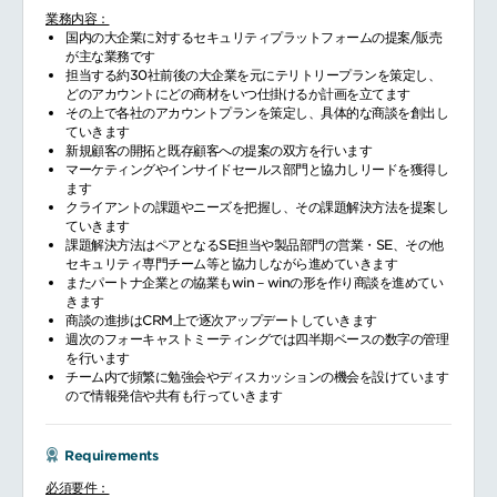
業務内容：
国内の大企業に対するセキュリティプラットフォームの提案/販売
が主な業務です
担当する約30社前後の大企業を元にテリトリープランを策定し、
どのアカウントにどの商材をいつ仕掛けるか計画を立てます
その上で各社のアカウントプランを策定し、具体的な商談を創出し
ていきます
新規顧客の開拓と既存顧客への提案の双方を行います
マーケティングやインサイドセールス部門と協力しリードを獲得し
ます
クライアントの課題やニーズを把握し、その課題解決方法を提案し
ていきます
課題解決方法はペアとなるSE担当や製品部門の営業・SE、その他
セキュリティ専門チーム等と協力しながら進めていきます
またパートナ企業との協業もwin－winの形を作り商談を進めてい
きます
商談の進捗はCRM上で逐次アップデートしていきます
週次のフォーキャストミーティングでは四半期ベースの数字の管理
を行います
チーム内で頻繁に勉強会やディスカッションの機会を設けています
ので情報発信や共有も行っていきます
Requirements
必須要件：