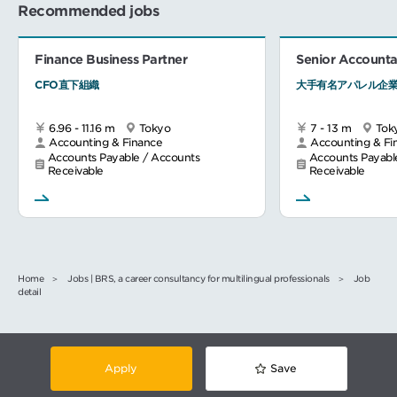
Recommended jobs
Finance Business Partner
Senior Accounta
CFO直下組織
大手有名アパレル企業
6.96 - 11.16 m
Tokyo
7 - 13 m
Tok
Accounting & Finance
Accounting & Fi
Accounts Payable / Accounts
Accounts Payabl
Receivable
Receivable
Home
Jobs | BRS, a career consultancy for multilingual professionals
Job
detail
Apply
Save