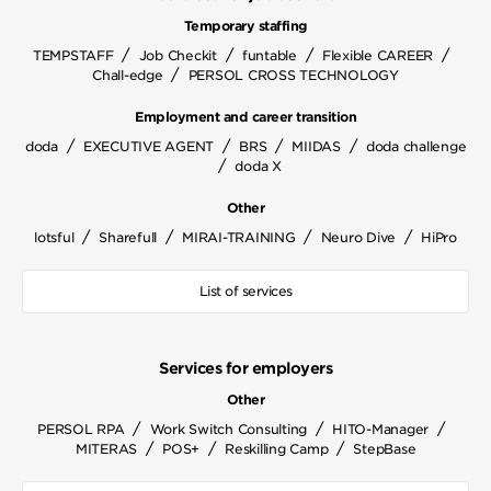
Temporary staffing
/
/
/
/
TEMPSTAFF
Job Checkit
funtable
Flexible CAREER
/
Chall-edge
PERSOL CROSS TECHNOLOGY
Employment and career transition
/
/
/
/
doda
EXECUTIVE AGENT
BRS
MIIDAS
doda challenge
/
doda X
Other
/
/
/
/
lotsful
Sharefull
MIRAI-TRAINING
Neuro Dive
HiPro
List of services
Services for employers
Other
/
/
/
PERSOL RPA
Work Switch Consulting
HITO-Manager
/
/
/
MITERAS
POS+
Reskilling Camp
StepBase