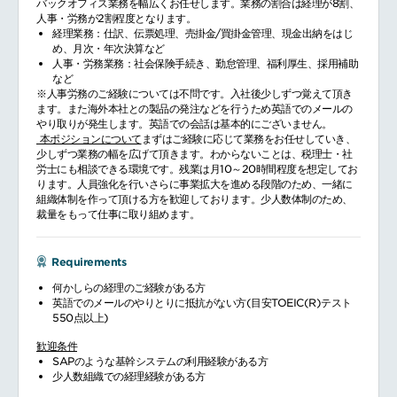
バックオフィス業務を幅広くお任せします。業務の割合は経理が8割、
人事・労務が2割程度となります。
経理業務：仕訳、伝票処理、売掛金/買掛金管理、現金出納をはじ
め、月次・年次決算など
人事・労務業務：社会保険手続き、勤怠管理、福利厚生、採用補助
など
※人事労務のご経験については不問です。入社後少しずつ覚えて頂き
ます。また海外本社との製品の発注などを行うため英語でのメールの
やり取りが発生します。英語での会話は基本的にございません。
本ポジションについて
まずはご経験に応じて業務をお任せしていき、
少しずつ業務の幅を広げて頂きます。わからないことは、税理士・社
労士にも相談できる環境です。残業は月10～20時間程度を想定してお
ります。人員強化を行いさらに事業拡大を進める段階のため、一緒に
組織体制を作って頂ける方を歓迎しております。少人数体制のため、
裁量をもって仕事に取り組めます。
Requirements
何かしらの経理のご経験がある方
英語でのメールのやりとりに抵抗がない方(目安TOEIC(R)テスト
550点以上)
歓迎条件
SAPのような基幹システムの利用経験がある方
少人数組織での経理経験がある方