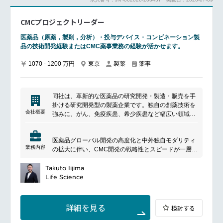
CMCプロジェクトリーダー
医薬品（原薬，製剤，分析）・投与デバイス・コンビネーション製
品の技術開発経験またはCMC薬事業務の経験が活かせます。
1070 - 1200 万円
東京
製薬
薬事
同社は、革新的な医薬品の研究開発・製造・販売を手
掛ける研究開発型の製薬企業です。独自の創薬技術を
会社概要
強みに、がん、免疫疾患、希少疾患など幅広い領域で
新薬開発を推進しています。グローバル製薬企業との
戦略的提携や先端技術の活用を通じて、抗体医薬品や
医薬品グローバル開発の高度化と中外独自モダリティ
次世代モダリティの創出に注力し、世界市場に向けた
業務内容
の拡大に伴い、CMC開発の戦略性とスピードが一層求
医療イノベーションを実現しています。
められています。
多様なステークホルダーと連携し、プロジェクト価値
Takuto Iijima
を最大化する人財を募集します。
Life Science
━━━━━━━━━━━━━━━
■業務内容
CMCプロジェクトリーダーとして、開発戦略・計画の
詳細を見る
検討する
策定、マイルストーン管理、供給・申請計画の立案を
担い、国内外の関係者と連携しながら推進することで