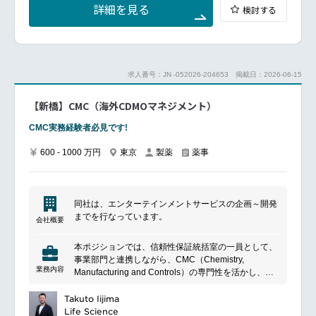
重要な契約締結に関する経営層へのプレゼンテーショ
詳細を見る
検討する
ン
ネットワーキング活動
求人番号：JN -052026-204653
掲載日：2026-06-15
【新橋】CMC（海外CDMOマネジメント）
CMC実務経験者必見です!
600 - 1000 万円
東京
製薬
薬事
同社は、エンターテインメントサービスの企画～開発
までを行なっています。
会社概要
本ポジションでは、信頼性保証統括室の一員として、
事業部門と連携しながら、CMC（Chemistry,
業務内容
Manufacturing and Controls）の専門性を活かし、薬
剤の設計品質・流通品質の確立、海外パートナー企業
の管理、ならびに安定供給体制の構築を担っていただ
Takuto Iijima
きます。
Life Science