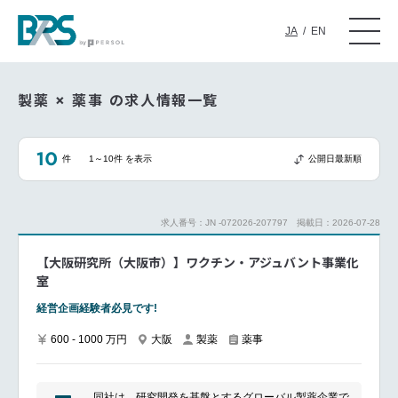
JA
/
EN
製薬 × 薬事 の求人情報一覧
10
件
1～10件 を表示
公開日最新順
求人番号：JN -072026-207797
掲載日：2026-07-28
【大阪研究所（大阪市）】ワクチン・アジュバント事業化
室
経営企画経験者必見です!
600 - 1000 万円
大阪
製薬
薬事
同社は、研究開発を基盤とするグローバル製薬企業で