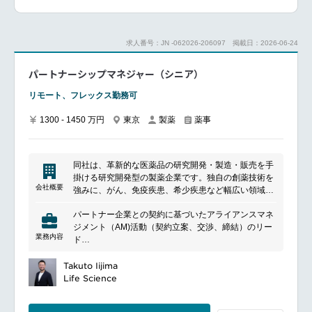
プロジェクト価値を最大化し、成功に導きます。
中分子環状ペプチドおよび低分子開発品を担っていた
だく予定です。
求人番号：JN -062026-206097
掲載日：2026-06-24
■魅力ポイント
グローバルパートナーと連携しながら、最先端かつ高
パートナーシップマネジャー（シニア）
度な医薬品開発に深く関わることができます。
戦略立案から実行まで担うことができ、新しい発想を
リモート、フレックス勤務可
通したプロジェクト価値向上を主体的に実行できる、
チャレンジと成長機会に富んだポジションです。
1300 - 1450 万円
東京
製薬
薬事
━━━━━━━━━━━━━━━#spotlightjob2
同社は、革新的な医薬品の研究開発・製造・販売を手
掛ける研究開発型の製薬企業です。独自の創薬技術を
会社概要
強みに、がん、免疫疾患、希少疾患など幅広い領域で
新薬開発を推進しています。グローバル製薬企業との
パートナー企業との契約に基づいたアライアンスマネ
戦略的提携や先端技術の活用を通じて、抗体医薬品や
ジメント（AM)活動（契約立案、交渉、締結）のリー
次世代モダリティの創出に注力し、世界市場に向けた
業務内容
ド
医療イノベーションを実現しています。
パートナー候補企業との臨床アセットの導出入におけ
る条件交渉のAM観点からのサポート
Takuto Iijima
自社保有製品の譲渡における候補先の探索、デューデ
Life Science
リジェンス活動・契約交渉（契約立案、交渉、締結）
等のリード