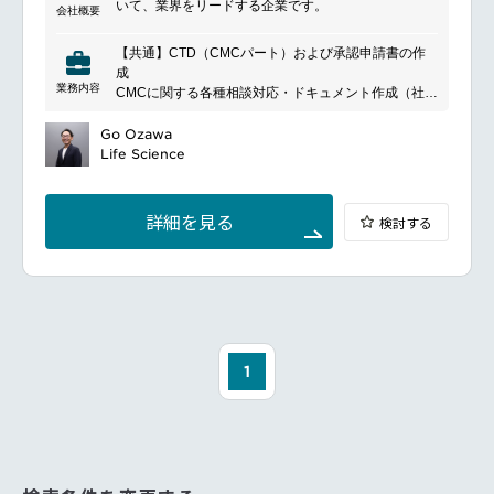
いて、業界をリードする企業です。
会社概要
【共通】CTD（CMCパート）および承認申請書の作
成
業務内容
CMCに関する各種相談対応・ドキュメント作成（社内
外との連携）
海外クライアントとの英語（主にメール）でのコミュ
Go Ozawa
ニケーション
Life Science
【領域別】１．低分子・バイオ医薬品領域治験届に添
付するCMC関連文書の作成
CTD（CMCパート）／承認申請書の作成、申請後の
詳細を見る
検討する
一変・軽微・照会事項対応
外国製造業者認定、マスターファイル登録、GMP適合
性調査の資料作成
２．再生医療等製品領域再生医療等製品に関するCMC
薬事コンサルティング
PMDA品質相談の対応資料作成、カルタヘナ法関連資
料の作成
CTD（CMCパート）／承認申請書の作成
1