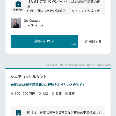
【共通】CTD（CMCパート）および承認申請書の作
成
業務内容
CMCに関する各種相談対応・ドキュメント作成（社内
外との連携）
海外クライアントとの英語（主にメール）でのコミュ
Go Ozawa
ニケーション
Life Science
【領域別】１．低分子・バイオ医薬品領域治験届に添
付するCMC関連文書の作成
CTD（CMCパート）／承認申請書の作成、申請後の
詳細を見る
検討する
一変・軽微・照会事項対応
外国製造業者認定、マスターファイル登録、GMP適合
性調査の資料作成
２．再生医療等製品領域再生医療等製品に関するCMC
薬事コンサルティング
求人番号：JN -102025-195499
掲載日：2026-06-15
PMDA品質相談の対応資料作成、カルタヘナ法関連資
料の作成
シニアコンサルタント
CTD（CMCパート）／承認申請書の作成
医薬品の承認申請業務のご経験をお持ちの方必見です
600 - 900 万円
大阪
製薬
薬事
同社は、医薬品開発支援事業など複数の事業領域にお