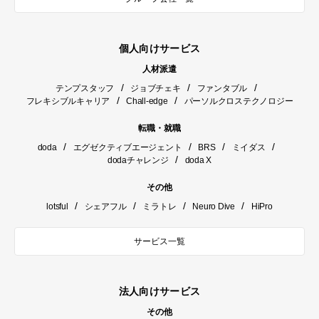
個人向けサービス
人材派遣
/
/
/
テンプスタッフ
ジョブチェキ
ファンタブル
/
/
フレキシブルキャリア
Chall-edge
パーソルクロステクノロジー
転職・就職
/
/
/
/
doda
エグゼクティブエージェント
BRS
ミイダス
/
dodaチャレンジ
doda X
その他
/
/
/
/
lotsful
シェアフル
ミラトレ
Neuro Dive
HiPro
サービス一覧
法人向けサービス
その他