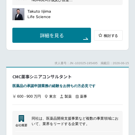
NDA/BLA作成及び推進
医療イノベーションを実現しています。
国内申請資料作成及び推進
その他CMC薬事にかかわる業務
Takuto Iijima
Life Science
詳細を見る
検討する
求人番号：JN -102025-195495
掲載日：2026-06-15
CMC薬事シニアコンサルタント
医薬品の承認申請業務の経験をお持ちの方必見です
600 - 900 万円
東京
製薬
薬事
同社は、医薬品開発支援事業など複数の事業領域にお
いて、業界をリードする企業です。
会社概要