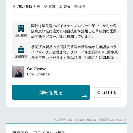
791 - 942 万円
東京
製薬
薬事
同社は最先端のバイオテクノロジー企業で、がんや免
疫疾患領域に注力し独自技術を活用した革新的な医薬
会社概要
品開発をグローバルに展開しています。
承認済み製品の初回販売承認申請準備から承認後のラ
イフサイクル管理まで、グローバル製品のCMC薬事業
業務内容
務を主導いただきます製品領域／地域ごとにCMC薬事
業務を担当し、CMC薬事戦略を策定・実行いただきま
す。高いリーダーシップと影響力を発揮し、社内外の
Go Ozawa
ステークホルダーを巻き込みながら事業目標達成に貢
Life Science
献するポジションです。
〈具体的には〉承認後変更申請、製品ライフサイクル
変更管理および安定供給確保を推進し、規制リスクの
詳細を見る
検討する
早期特定・低減
部門横断チームや外部パートナーと連携し、薬事戦略
の実行を牽引するとともに、重要課題の解決
規制当局査察、GMP監査、デューデリジェンス対応を
支援し、コンプライアンス維持に貢献
求人番号：JN -062026-206074
掲載日：2026-07-17
グローバル薬事部門におけるベストプラクティス共
有、人材育成および組織能力向上を推進