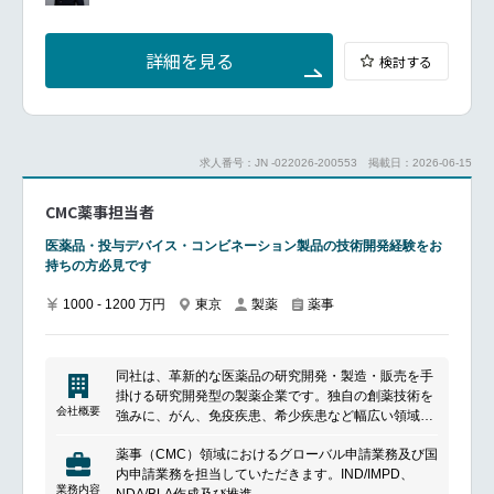
設計品質の作り込み／新規製品導入:
海外CDMO、メーカー、輸入代行企業等の新規開拓お
よび技術的評価
詳細を見る
検討する
新規導入品における処方設計、製法設計、包装設計、
輸送条件設計の確認・改善提案
日本国内での流通を見据えた品質リスクの洗い出し
と、海外パートナー企業との改善協議
製造立ち上げ、工業化、商用生産移行における技術課
求人番号：JN -022026-200553
掲載日：2026-06-15
題の整理および解決支援
流通品質の維持・改善／上市後の改善実装:
CMC薬事担当者
上市後製品における品質異常・不具合発生時の技術的
な原因究明支援
医薬品・投与デバイス・コンビネーション製品の技術開発経験をお
海外パートナー企業と連携した製法、包装、輸送条件
持ちの方必見です
等の改善策の具体化
改善策を現地オペレーションへ落とし込むための実装
1000 - 1200 万円
東京
製薬
薬事
支援および進捗管理
流通過程における品質リスクを低減するための梱包仕
様、温度管理、輸送条件等の改善提案
海外パートナー企業マネジメント:
同社は、革新的な医薬品の研究開発・製造・販売を手
海外パートナー企業との定例会議の運営
掛ける研究開発型の製薬企業です。独自の創薬技術を
技術課題、品質課題、供給課題に関する折衝・調整
会社概要
強みに、がん、免疫疾患、希少疾患など幅広い領域で
事業部、QAチーム、海外パートナー企業の間での情
新薬開発を推進しています。グローバル製薬企業との
報整理および実務推進
薬事（CMC）領域におけるグローバル申請業務及び国
戦略的提携や先端技術の活用を通じて、抗体医薬品や
内申請業務を担当していただきます。IND/IMPD、
次世代モダリティの創出に注力し、世界市場に向けた
業務内容