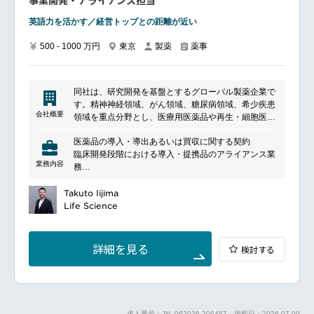
事業開発・アライアンス担当
英語力を活かす／経営トップとの距離が近い
500 - 1000 万円
東京
製薬
薬事
同社は、研究開発を基盤とするグローバル製薬企業で
す。精神神経領域、がん領域、糖尿病領域、希少疾患
会社概要
領域を重点分野とし、医療用医薬品や再生・細胞医療
技術の研究開発、製造、販売を行っています。革新的
医薬品の導入・導出あるいは買収に関する契約
な治療法の創出を通じて、患者さんの健康と医療の発
臨床開発段階における導入・提携品のアライアンス業
展に貢献しています。
業務内容
務
導入・提携候補品の探索
Takuto Iijima
Life Science
詳細を見る
検討する
求人番号：JN -062026-206457
掲載日：2026-07-09