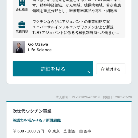
す。精神神経領域、がん領域、糖尿病領域、希少疾患
会社概要
領域を重点分野とし、医療用医薬品や再生・細胞医療
技術の研究開発、製造、販売を行っています。革新的
ワクチンならびにアジュバントの事業戦略立案
な治療法の創出を通じて、患者さんの健康と医療の発
ユニバーサルインフルエンザワクチンおよび新規
展に貢献しています。
業務内容
TLR7アジュバントに係る各極規制当局への働きかけ
や相談
外部提携先の探索とアライアンス推進
Go Ozawa
新規事業モデル開発
Life Science
詳細を見る
検討する
求人番号：JN -072026-207814
掲載日：2026-07-28
次世代ワクチン事業
英語力を活かせる／新設組織
600 - 1000 万円
東京
製薬
薬事