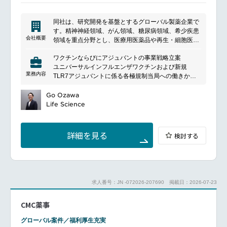
同社は、研究開発を基盤とするグローバル製薬企業で
す。精神神経領域、がん領域、糖尿病領域、希少疾患
会社概要
領域を重点分野とし、医療用医薬品や再生・細胞医療
技術の研究開発、製造、販売を行っています。革新的
ワクチンならびにアジュバントの事業戦略立案
な治療法の創出を通じて、患者さんの健康と医療の発
ユニバーサルインフルエンザワクチンおよび新規
展に貢献しています。
業務内容
TLR7アジュバントに係る各極規制当局への働きかけ
や相談
外部提携先の探索とアライアンス推進
Go Ozawa
新規事業モデル開発
Life Science
詳細を見る
検討する
求人番号：JN -072026-207690
掲載日：2026-07-23
CMC薬事
グローバル案件／福利厚生充実