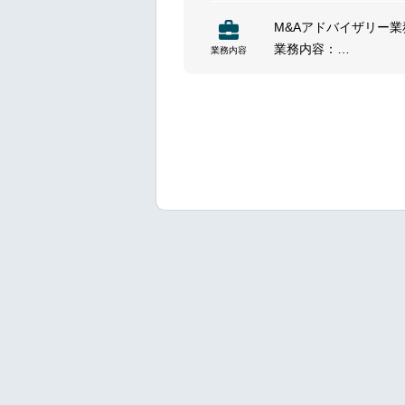
ルダーとの信頼関係を
M&Aアドバイザリー業務（F
が特徴です。
業務内容：
業務内容
M&A戦略立案
買手或いは買収先のソ
プロセスのリード
条件交渉戦略の作成支
DD実行支援
企業価値分析及び買収
買収ファイナンス等の
意向表明、基本合意、
サイニング、公表資料