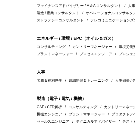
ファイナンスアドバイザリー / M＆A コンサルタント
人
製造 / 産業コンサルタント
オペレーショナルコンサルタント
ストラテジーコンサルタント
テレコミュニケーションズ
エネルギー / 環境 / EPC（オイル＆ガス）
コンサルティング
カントリーマネージャー
環境労働安全
プラントマネージャー
プロセスエンジニア
プロジェ
人事
労務＆福利厚生
組織開発＆トレーニング
人事部長 /
製造（電子 / 電気 / 機械）
CAE / CFD解析
コンサルティング
カントリーマネー
機械エンジニア
プラントマネージャー
プロダクトデ
セールスエンジニア
テクニカルアドバイザー
テスト 