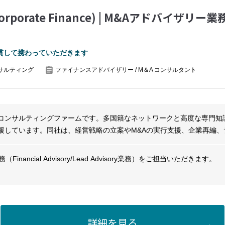
k (Corporate Finance) | M&Aアドバ
貫して携わっていただきます
サルティング
ファイナンスアドバイザリー / M＆A コンサルタント
コンサルティングファームです。多国籍なネットワークと高度な専門知
援しています。同社は、経営戦略の立案やM&Aの実行支援、企業再編、
持続可能な発展をサポートします。また、環境・社会的課題にも対応し
を構築することを重視しています。グローバルな視点で複雑なビジネス
inancial Advisory/Lead Advisory業務）をご担当いただきます。
ーシング支援
援および交渉
詳細を見る