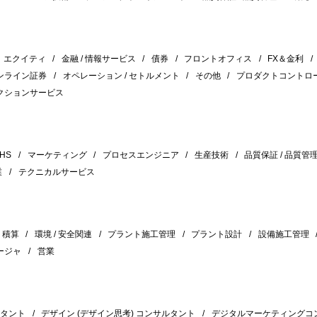
エクイティ
金融 / 情報サービス
債券
フロントオフィス
FX＆金利
ンライン証券
オペレーション / セトルメント
その他
プロダクトコントロ
クションサービス
HS
マーケティング
プロセスエンジニア
生産技術
品質保証 / 品質管
業
テクニカルサービス
積算
環境 / 安全関連
プラント施工管理
プラント設計
設備施工管理
ージャ
営業
ルタント
デザイン (デザイン思考) コンサルタント
デジタルマーケティングコ