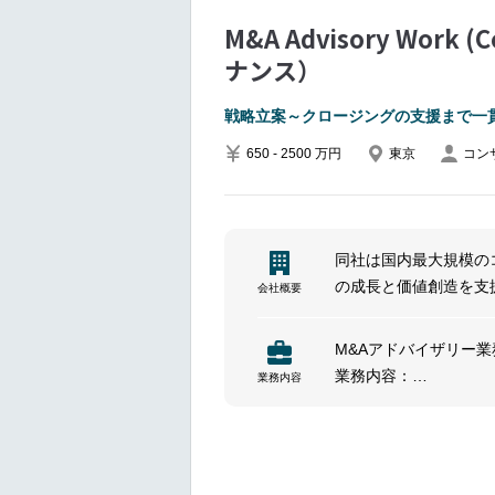
M&A Advisory Wor
ナンス）
戦略立案～クロージングの支援まで一
650 - 2500 万円
東京
コン
同社は国内最大規模の
の成長と価値創造を支
会社概要
じて、クライアントの
ホルダーとの信頼関係
M&Aアドバイザリー業務（F
勢が特徴です。
業務内容：
業務内容
M&A戦略立案
買手或いは買収先のソ
プロセスのリード
条件交渉戦略の作成支