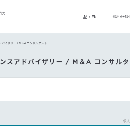
門の
採用を検討
JA
/
EN
バイザリー / M＆A コンサルタント
ンスアドバイザリー / M＆A コンサル
求人番