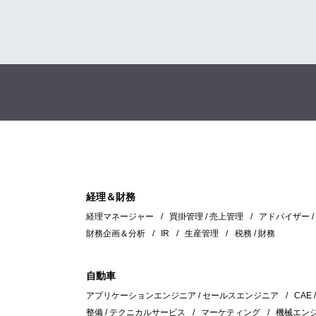
経理＆財務
経理マネージャー
買掛管理 / 売上管理
アドバイザー 
財務企画＆分析
IR
生産管理
税務 / 財務
自動車
アプリケーションエンジニア / セールスエンジニア
CAE 
整備 / テクニカルサービス
マーケティング
機械エン