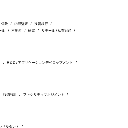
保険
内部監査
投資銀行
ール
不動産
研究
リテール / 私有財産
理
R＆D / アプリケーションデベロップメント
設備設計
ファシリティマネジメント
ンサルタント