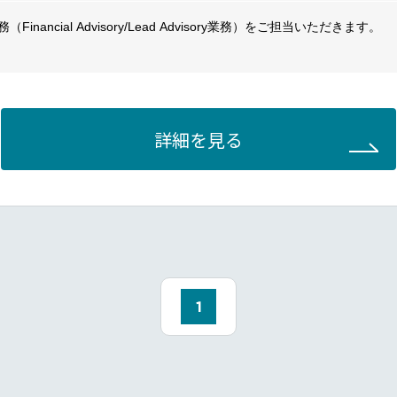
構築することを重視しています。グローバルな視点で複雑なビジネス課
inancial Advisory/Lead Advisory業務）をご担当いただきます。
ーシング支援
援および交渉
詳細を見る
または売却価格検討支援
アレンジメント支援
最終契約等各種ドキュメントのドラフティング支援
作成、クロージングの支援など
1