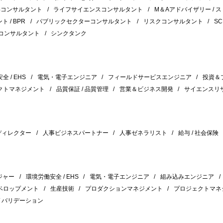
事コンサルタント
ライフサイエンスコンサルタント
M＆Aアドバイザリー / 
 / BPR
パブリックセクターコンサルタント
リスクコンサルタント
S
コンサルタント
シンクタンク
 / EHS
電気・電子エンジニア
フィールドサービスエンジニア
投資＆
クトマネジメント
品質保証 / 品質管理
営業＆ビジネス開発
サイエンスリ
 ディレクター
人事ビジネスパートナー
人事ゼネラリスト
給与 / 社会保険
ジャー
環境労働安全 / EHS
電気・電子エンジニア
組み込みエンジニア
ベロップメント
生産技術
プロダクションマネジメント
プロジェクトマネ
/ バリデーション