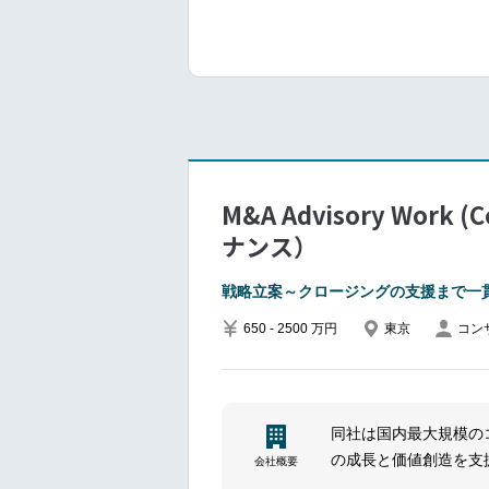
DD実行支援
企業価値分析及び買収
買収ファイナンス等の
意向表明、基本合意、
サイニング、公表資料
M&A Advisory Wor
ナンス）
戦略立案～クロージングの支援まで一
650 - 2500 万円
東京
コン
同社は国内最大規模の
の成長と価値創造を支
会社概要
て、クライアントの持