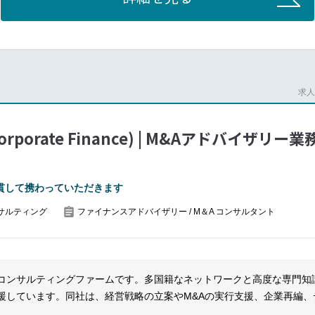
または売却価格検討支援
アレンジメント支援
最終契約等各種ドキュメントのドラフティング支援
作成、クロージングの支援など
求人番
k (Corporate Finance) | M&Aアドバ
貫して携わっていただきます
サルティング
ファイナンスアドバイザリー / M＆A コンサルタント
コンサルティングファームです。多国籍なネットワークと高度な専門知
援しています。同社は、経営戦略の立案やM&Aの実行支援、企業再編、
続可能な発展をサポートします。また、環境・社会的課題にも対応し、