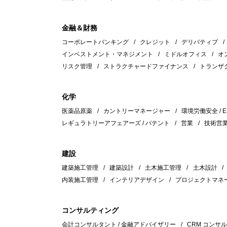
金融＆財務
コーポレートバンキング
クレジット
デリバティブ
インベストメント・マネジメント
ミドルオフィス
オ
リスク管理
ストラクチャードファイナンス
トランザ
化学
医薬品原薬
カントリーマネージャー
環境労働安全 / E
レギュラトリーアフェアーズ / パテント
営業
技術営
建設
建築施工管理
建築設計
土木施工管理
土木設計
内装施工管理
インテリアデザイン
プロジェクトマネ
コンサルティング
会計コンサルタント / 金融アドバイザリー
CRM コンサ