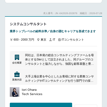
けたコンサルティングやロードマップ策定を通じて
DX推進を支援します。
また、社内外の関係者との調整やベンダーコントロー
求人番号：JN -042026-202876
掲載日：2026-07-28
ルなど、多様なステークホルダーと連携しながらプロ
ジェクト推進を担っていただきます。
システムコンサルタント
■プロジェクト事例
ITインフラ戦略策定（デジタル基盤構想策定）
業界トップレベルの給料水準／自身の望むキャリアを形成できます
次世代開発基盤の導入コンサルティング
業務効率化AIソリューション導入支援（バックオフィ
600 - 2000 万円
東京
ITコンサルタント
IT
ス業務効率化）
金融市場系データ基盤構築（AI活用）
クラウド移行アセスメント（移行ロードマップ策定支
援・セキュリティ対策支援
同社は、日本発の総合コンサルティングファームを母
体とするSIerとして設立されました。同グループのコ
■仕事の魅力
会社概要
ンサルタントと協力しながら、強固な顧客基盤と豊富
成長市場であるクラウド領域において、多様な業界・
なデジタルテクノロジーの知見を活かし、高付加価値
プロジェクトに挑戦できる
なサービスを提供しています。同社の特徴は、企業の
戦略立案から構築・運用まで一気通貫で関わり、総合
大手上場企業を中心としたお客様に対する業務コンサ
戦略策定からシステム構築までを一貫して支援するこ
力を高められる
業務内容
ルティングやITコンサルティングを行う部門での採用
とです。コンサルティング部門とテクノロジー部門の
高難易度案件を通じて、実践的かつ市場価値の高い技
です。
プロフェッショナルがワンチームを組み、クライアン
術力を習得できる
※コンサルティングやITに関する知識、営業経験の有
Iori Ohara
トの多様なニーズに応えています。また、独立系なら
志向に応じてマネジメント／スペシャリスト双方のキ
無は問いません！
Tech Services
ではのニュートラルな立場を活かし、クライアントフ
ャリアを描ける
━━━━━━━━━━━━━━━
ァーストを追求しています。
同社は、ご自身の身に着けたい領域やサービスに合わ
せた知識習得を全面的に支援します。