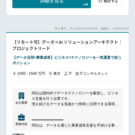
詳細を見る
検討する
入りながら1年程度の育成プログラムを受けていただ
く予定です。
お客様が直面するビジネス上の課題や目的を理解した
上で、包括的なソリユーション設計を行います。
お客様の要望に応じて、以下2つの形式でプロジェク
求人番号：JN -042026-203209
掲載日：2026-07-09
トに参画します。アドバイザーとしてお客様·パートナ
ー様主体のプロジェクトの支援
【リモート可】データ×AI ソリューションアーキテクト｜
プライムコントラクターとしてプロジェクトの遂行
プロジェクトリード
■具体的な業務内容
【データ活用×事業成長】ビジネス×テクノロジーを一気通貫で担う
お客様の成功重視:戦略を理解し、最適なプロジェクト
ポジション
推進を行う。
ビジネス中心のソリューション提案:長期的視点で価値
1000 - 1500 万円
東京
ITコンサルタント
IT
を提供
アプリリードとして牽引:Fit&Gap分析から開発·テスト
まで一貫して担当
技術·機能の専門知識を活かした支援:導入や最適化に
同社は国内外でデータテクノロジーを駆使し、ビジネ
関するレビュー·アドバイス
ス支援を行う企業です。
プロジェクト管理スキル活用:WBS作成や進捗管理を
会社概要
増え続けるデータを迅速かつ簡単に活用できる環境を
含め、高品質な成果を実現
提供し、データ活用のプロセスを最適化することを目
顧客の変革を支える提案力:プロジェクトを越えて課題
指しています。
解決や価値提供をリード
━━━━━━━━━━━━━━━
主要な事業として、ビジネスの意思決定を支援するデ
グローバル知見の活用:世界中のナレッジなどにアクセ
業務内容
同社は、データを通じた事業成長支援を手掛ける事業
ータ統合自動化サービスや、汎用型データエンジニア
ス可能
拡大中のデータテクノロジーカンパニーです。
リングPaaSの開発・運営を行っています。
最新技術の継続キャッチアップ:製品アップデートなど