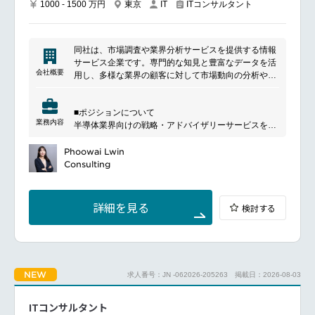
AI定義車の未来を実現する取り組みに注力していま
1000 - 1500 万円
東京
ITコンサルタント
IT
す。
グローバル×ローカルのハイブリッド体制で、英日バ
イリンガル環境、最先端技術学習、革新的プロジェク
同社は、市場調査や業界分析サービスを提供する情報
ト参画が可能です。
サービス企業です。専門的な知見と豊富なデータを活
会社概要
用し、多様な業界の顧客に対して市場動向の分析や意
■プロジェクト概要
思決定を支援するサービスを提供しています。調査・
本プロジェクトでは、要件定義・設計・コーディン
分析を通じて顧客の事業戦略や成長を支援するととも
グ・テストまでの全工程にAIを導入し、AI生成物を既
■ポジションについて
に、変化する市場環境への対応をサポート。グローバ
存のCI/CDパイプラインへ統合します。
業務内容
半導体業界向けの戦略・アドバイザリーサービスを提
ルな知見を活かしながら、新たな価値創出に貢献して
PoCに留まらない、本番運用レベルでのアーキテクチ
供するコンサルタントとして、市場調査・分析から提
います。
ャ構築を担い、自動車業界のソフトウェア開発を根本
言、プロジェクト推進まで幅広く担当いただきます。
Phoowai Lwin
から変革する挑戦ができます。
国内外のテクノロジー企業向けプロジェクトにおい
Consulting
て、半導体業界で培った知見を活かしながら、顧客の
━━━━━━━━━━━━━━━#spotlightjob2
課題解決や事業成長を支援いただくポジションです。
コンサルティング経験は必須ではなく、半導体業界で
詳細を見る
検討する
の専門知識や顧客対応経験を活かしてご活躍いただけ
ます。
■具体的な業務内容
プロジェクト推進カスタムリサーチプロジェクトの企
画・推進・納品
NEW
求人番号：JN -062026-205263
掲載日：2026-08-03
定性・定量調査および一次・二次調査の実施
データ収集、分析、統合およびインサイトの導出
プロジェクト計画の策定および進捗管理
ITコンサルタント