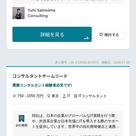
業務要件整理、進捗管理や課題管理などのITプロジェ
クト管理業務全般に従事して頂きます。
Yuhi Samejima
お客様とのデジタル接点強化のため、EC導入に向け
Consulting
たプロジェクト計画立案、業務要件の整理・分析、進
捗管理や課題管理などの管理業務全般、導入後のユー
ザサポートまで一連のITプロジェクト業務に携わって
詳細を見る
検討する
頂きます。
主に日本国内ビジネスユーザーからの要件を分析整理
し、Salesforceの標準機能を理解した上で海外オフシ
ョア開発チームの品質/開発進捗の管理を担当していた
だきます。
求人番号：JN -072026-207673
掲載日：2026-07-23
オフショア開発チーム(現在はインドが主体)とのコミ
ュニケーションは英語スキルに応じてメンバーがサポ
コンサルタントチームリード
ートしますが、将来的にご自身で主体的にコミュニケ
ーションを取れるようになる、学習意欲のある方を求
業務コンサルタント経験者必見です!
めます。
750 - 1050 万円
東京
ITコンサルタント
IT
同社は、日本の企業がグローバルなIT展開を行う際
や、外資系企業が日本市場にITを導入する際のサポー
会社概要
トを提供しています。世界中の自社開発拠点と連携
し、品質管理や標準化を重視したGlobal Delivery