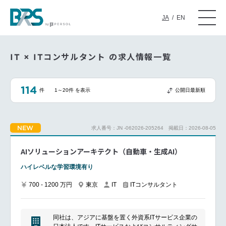
JA
/
EN
IT × ITコンサルタント の求人情報一覧
114
件
1～20件 を表示
公開日最新順
NEW
求人番号：JN -062026-205264
掲載日：2026-08-05
AIソリューションアーキテクト（自動車・生成AI）
ハイレベルな学習環境有り
700 - 1200 万円
東京
ITコンサルタント
IT
同社は、アジアに基盤を置く外資系ITサービス企業の