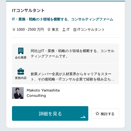
対して幅広い提案が可能です
・日頃からチャットツールでの雑談も活発に交えなが
ITコンサルタント
ら業務を進めており、風通しの良さを感じていただけ
ます。
IT・業務・戦略の３領域を横断する、コンサルティングファーム
■働き方：
・リモートワーク可能（事業部内にフルリモートで勤
1000 - 2500 万円
東京
ITコンサルタント
IT
務しているメンバーも在籍しています）
・全社の月平均残業時間＝20時間程度
・ServiceNowを始めとした資格取得に関する報奨金
制度あり
同社はIT・業務・戦略の３領域を横断する、コンサル
・フレックスタイム制、1日の実働稼働時間＝7.5時間
ティングファームです。
会社概要
━━━━━━━━━━━━━━━━━━━━━━━━━━━━━
創業メンバー全員が人材業界からキャリアをスター
業務内容
ト、その後戦略・ITコンサル企業で経験を積み立ち上
げた会社です。
■業務内容
Makoto Yamashita
IT構想策定、および業務・システム要件定義の実施
Consulting
BPR（業務改革）に伴う現状業務の可視化とTo-Be業
務設計
プロジェクトマネージャー／PMOとしてのプロジェク
詳細を見る
検討する
ト推進- 進捗管理・課題管理
- ベンダー／関係者との各種調整・連携