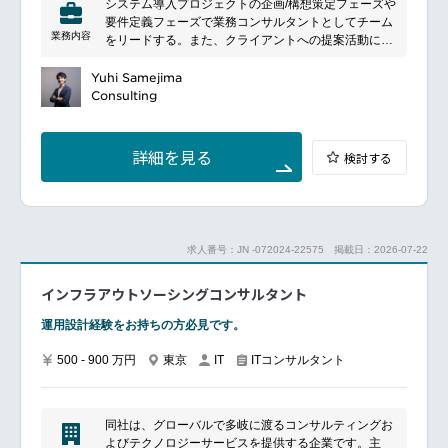
システム導入プロジェクトの企画/構想策定フェーズや
Serviceを強みとしています。日系多国籍企業や日本
要件定義フェーズで業務コンサルタントとしてチーム
進出を目指す外資系企業のビジネスを支援するGlobal
業務内容
をリードする。また、クライアントへの提案活動にお
SIerとして、中国、欧州、インドに現地拠点を展開し
いて業務コンサルタント目線での提案書作成、及びプ
ています。主な事業内容は、業界知識に基づいたシス
レゼンテーションを実施する。（チーム規模：～10
Yuhi Samejima
テム開発やパッケージ導入、運用・保守などのSIサー
名）
Consulting
ビス、そして業界特化型のアプリケーションやIoTサ
クライアントへのヒアリング、及び成果物作成
ービスなどの提供です。
外部ベンダーとの連携・管理
クライアント、各関係者との折衝
詳細を見る
検討する
部下育成、チームマネージメント
求人番号：JN -072024-22575
掲載日：2026-07-22
インフラアウトソーシングコンサルタント
運用設計経験をお持ちの方必見です。
500 - 900 万円
東京
ITコンサルタント
IT
同社は、グローバルで多岐に渡るコンサルティングお
よびテクノロジーサービスを提供する企業です。主