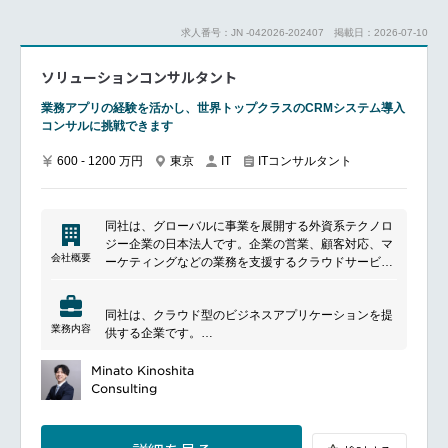
各種成果物の作成- 要件定義書、設計書、運用マニュ
アル 等
求人番号：JN -042026-202407
掲載日：2026-07-10
部門長クラスとの対話による課題整理・提案・構想立
ソリューションコンサルタント
案
メンバーの指導・育成、役割設計・評価
業務アプリの経験を活かし、世界トップクラスのCRMシステム導入
コンサルに挑戦できます
━━━━━━━━━━━━━━━#spotlightjob2
600 - 1200 万円
東京
ITコンサルタント
IT
同社は、グローバルに事業を展開する外資系テクノロ
ジー企業の日本法人です。企業の営業、顧客対応、マ
会社概要
ーケティングなどの業務を支援するクラウドサービス
を提供し、顧客接点の強化や業務効率化を支援してい
ます。また、データ活用やAI技術を通じて、さまざま
同社は、クラウド型のビジネスアプリケーションを提
な業界のデジタル変革を後押ししています。
業務内容
供する企業です。
働きがいのある企業ランキングなどにも選ばれていま
す。
Minato Kinoshita
━━━━━━━━━━━━━━━
Consulting
■ポジションについて
本ポジションはソリューションコンサルタント（導入
コンサル）の育成チームに配属となります。実案件に