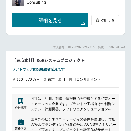
━━━━━━━━━━━━━━━#spotlightjob1
これまでのご経験を踏まえて以下のいずれかをご担当
Consulting
SAP Business AIを活用した新規ソリューションの企
画・立ち上げ
クライアント企業への提案活動（PoC、デモ、ユース
詳細を見る
検討する
ケース設計など）
プロジェクトマネジメント（要件定義、スケジュール
管理、リソース調整）
SAP BTP（Business Technology Platform）やS／
4HANAとの連携設計
求人番号：JN -072026-207715
掲載日：2026-07-24
チームメンバーの育成・マネジメント
海外のSAP最新動向のキャッチアップと社内展開
【東京本社】SoEシステムプロジェクト
ソフトウェア開発経験者必見です!
620 - 770 万円
東京
ITコンサルタント
IT
同社は、計測、制御、情報技術を中核とする産業オー
トメーション企業です。プラントや工場向けの制御シ
会社概要
ステム、計測機器、ソフトウェアソリューションを提
供し、エネルギー、化学、医薬品、食品など幅広い産
国内外のビジネスユーザーからの要件を整理し、同社
業を支えています。デジタル技術を活用した自律化や
のWebブランディング強化のためのCMS導入をサポー
DXを推進し、持続可能な社会の実現に貢献していま
業務内容
トして頂きます。プロジェクトの計画作成サポートや
す。