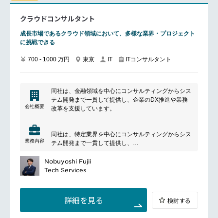
ハイブリッドワーク制度あり
ワークライフバランスを重視した働き方が可能
■プロジェクト例
クラウドコンサルタント
IT戦略立案/IT中長期ロードマップ策定
━━━━━━━━━━━━━━━#spotlightjob2
全社クラウド基盤グランドデザイン策定
成長市場であるクラウド領域において、多様な業界・プロジェクト
全社デジタルトランスフォーメーション企画構想
に挑戦できる
業務/組織/システムの現状分析/RPA選定/導入/実装
プライベート/パブリッククラウド導入
700 - 1000 万円
東京
ITコンサルタント
IT
AI活用による業務効率化/業務再構築
IoTを活用したデジタルワークスタイル変革案企画
Disruptive Technologyを活用した新規事業の立案/推進
同社は、金融領域を中心にコンサルティングからシス
等
テム開発まで一貫して提供し、企業のDX推進や業務
会社概要
改革を支援しています。
━━━━━━━━━━━━━━━#spotlightjob10
同社は、特定業界を中心にコンサルティングからシス
業務内容
テム開発まで一貫して提供し、
クラウド活用の実績を強みに幅広い業界のDX推進を
支援しています。
Nobuyoshi Fujii
現在は事業拡大フェーズにあり、顧客開拓をリードで
Tech Services
きる人材の採用を強化しています。
━━━━━━━━━━━━━━━
詳細を見る
検討する
■ポジションについて
顧客に対し、クラウドを活用したIT基盤の高度化に向