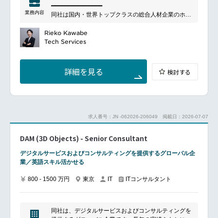
ビス創出 を担っていただきます。
━━━━━━━━━━━━━━━
ジー領域にも事業を拡大しています。多様な働き方や
プリセールスフェーズ（提案・構想）クライアントの
業務内容
同社は国内・世界トップクラスの総合人材企業のホー
人材活用を支える業界大手の一社です。
ビジネス課題や現場課題のヒアリング
ルディングスとして、
データ活用のコンサルティング / データ基盤構築に向
約150社のグループ会社における経営計画・管理並び
Rieko Kawabe
けた提案書・見積書の作成
にそれに付帯する業務を行っています。
Tech Services
セールス／エンジニアと連携した提案活動（RFP対
現在、グループ全体のIT施策の一環としてクラウドシ
応、PoC企画など）
フトを推進しており、
SaaSシステムの導入やAWSやAzureといったパブリ
詳細を見る
検討する
プロジェクト推進フェーズ（PM／アーキテクト）プ
ッククラウドのグループへの展開、
ロジェクト責任者としての推進（スケジュール・品
利用ルール策定にも積極的に取り組んでいます。
質・リソース管理）
AWSやAzure関連のプロジェクト推進や各種問い合わ
自社プロダクトやクラウドサービスを活用した、モダ
せ・依頼対応をご担当いただくため、
ンデータスタックを活用したデータ基盤・パイプライ
クラウド製品やインフラ基盤に関する知識や経験をお
ン設計のリード
求人番号：JN -062026-206049
掲載日：2026-07-07
持ちの方を募集します。
クライアント・エンジニア・プロダクトチームなどの
━━━━━━━━━━━━━━━
多様な関係者を巻き込んだプロジェクト設計・推進実
DAM (3D Objects) - Senior Consultant
■ポジションについて
行
グループIT部門におけるパブリッククラウド環境のイ
データ活用の業務定着に向けた業務設計、研修支援、
デジタルサービスおよびコンサルティングを提供するグローバル企
ンフラ企画担当として、セキュリティ強化やシステム
ユーザー展開計画の立案
業／英語スキル活かせる
改善、ユーザビリティ向上のための企画を立案し、プ
必要に応じて、自らPoC設計・実行や初期構築などの
ロジェクト推進やシステム保守のマネジメントを実施
ハンズオン対応をリードする
800 - 1500 万円
東京
ITコンサルタント
IT
いただきます。
また、グループ会社との調整事項やCCoE活動・コス
事業創出 × 発信活動自社プロダクト機能改善・新機能
ト削減などもご担当いただきます。
案の企画提言
■具体的な業務内容例
同社は、デジタルサービスおよびコンサルティングを
新規ソリューション／サービスの企画・ユースケース
AWSまたはAzure基盤の企画、設計、構築、運用、改