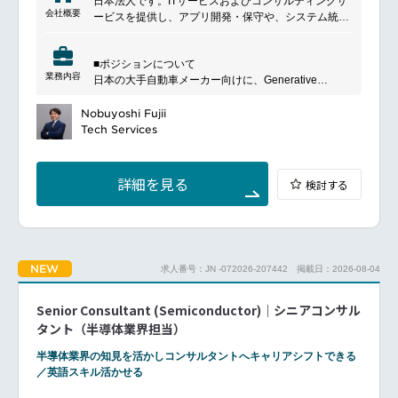
日本法人です。ITサービスおよびコンサルティングサ
会社概要
ービスを提供し、アプリ開発・保守や、システム統
合、人工知能（AI）領域から、アウトソーシングサー
ビスまで幅広く活動しています。日本経済に強くコミ
■ポジションについて
ットしたユニークなハイブリッド企業で、次世代のグ
業務内容
日本の大手自動車メーカー向けに、Generative
ローバルIT組織として日本企業のニーズに応え、俊敏
AI（GenAI）およびAgentic AIをソフトウェア開発プロ
かつ確実なビジネスのグローバル化と変革を支援しま
セスに導入し、企画・設計から運用までを技術面でリ
Nobuyoshi Fujii
す。
ードする役割です。
Tech Services
AIアーキテクチャ設計、RAGなどの技術実装、顧客折
衝、開発チーム連携を通じて、Software-Defined
Vehicle（SDV）実現に貢献していただきます。
詳細を見る
検討する
■具体的な業務内容
各チームと連携し要件整理・AI導入計画の策定
AI/ML/GenAIモデルの設計・開発・検証
データ抽出〜加工〜管理の推進
モデル選定・学習・評価・最適化
NEW
求人番号：JN -072026-207442
掲載日：2026-08-04
RAG/GRAG/CRAGの開発
Microsoft/AWS/Gemini等のAI基盤活用
Senior Consultant (Semiconductor)｜シニアコンサル
タント（半導体業界担当）
■ 所属部署について
日本の主要自動車メーカー向けに技術革新を推進する
半導体業界の知見を活かしコンサルタントへキャリアシフトできる
組織です。
／英語スキル活かせる
Generative AIを活用したSDV推進をミッションとし、