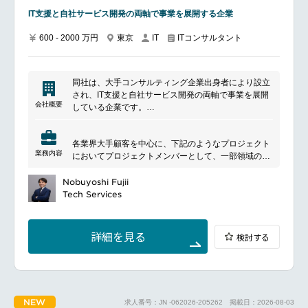
レポート、提案書、プレゼンテーション資料の作成
IT支援と自社サービス開発の両軸で事業を展開する企業
提案・入札対応カスタムプロジェクトの提案活動およ
び入札対応
600 - 2000 万円
東京
ITコンサルタント
IT
プロジェクト提案書の作成
必要に応じた外部パートナー・調査会社の管理
同社は、大手コンサルティング企業出身者により設立
クライアント対応顧客とのコミュニケーションおよび
され、IT支援と自社サービス開発の両軸で事業を展開
プロジェクト対応
会社概要
している企業です。
プレゼンテーションおよび顧客向け報告の実施
テクノロジーとコンサルティングを掛け合わせ、クラ
顧客課題の把握および提言
ウド導入や業務効率化、セキュリティ強化など、企業
社内外のステークホルダーとの連携によるプロジェク
各業界大手顧客を中心に、下記のようなプロジェクト
のIT課題に幅広く対応しています。
ト推進
業務内容
においてプロジェクトメンバーとして、一部領域のリ
創業には、IT人材の働く環境をより良くしたいという
ードデリバリーをご担当いただきます。
想いがあり、現在も新たなサービス開発を通じて価値
■業界例
Nobuyoshi Fujii
提供の拡大を目指しています。
■ポジションの魅力
製造インダストリー：自動車、総合電機、重工、工作
Tech Services
半導体業界で培った知見を活かしながら戦略・アドバ
機械等
イザリー領域へ挑戦できる
金融インダストリー：中央銀行、生命保険、ネット生
国内外の大手テクノロジー企業向けプロジェクトに携
命保険、損害保険、ネット銀行、証券、ネット証券、
われる
詳細を見る
検討する
等
少数精鋭組織で裁量を持って活躍できる
通信インダストリー：通信キャリア、IT等
グローバルチームと日常的に協働できる
小売インダストリー：百貨店、化粧品、等
上記他、官公庁、ゲーム、住宅、総合商社等を含む業
■働く環境
界リーディングカンパニーがクライアントとなりま
日本語と英語の両方を活用できる国際的な環境
NEW
求人番号：JN -062026-205262
掲載日：2026-08-03
す。