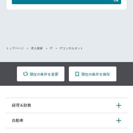
サルティング支援
・既存顧客へのカスタマーサクセス支援(データを活用
した事業成長・課題解決支援)
■魅力：
・経営直下の事業拡大フェーズに参画：戦略的な事業
展開に直接関与できます
・少数精鋭のチーム：自らのアイデアや意見を事業に
反映しやすい環境です
・多様なプロジェクトへの参加：中国企業の日本進出
トップページ
求人検索
IT
ITコンサルタント
支援や東南アジアでの事業展開など、幅広い経験を積
むことができます
・世界最大のEC市場での活躍：中国EC市場のビッグ
データを駆使して、顧客の販売戦略や経営戦略に貢献
現在の条件を変更
現在の条件を保存
できます
■≪世界最大級のEC市場のビッグデータ≫を駆使した
販売支援ができる！
中国EC市場は、世界最大級のEC市場であり、同社は
その市場において、ECデータ分析ツールのパイオニ
アとしての実績をもち、また、高精度のデータを保有
経理＆財務
しています。世界最大のEC市場を開拓する日本企業
様に対して、データを駆使して、お客様の販売戦略
や、さらには経営戦略に寄与する支援ができます。
自動車