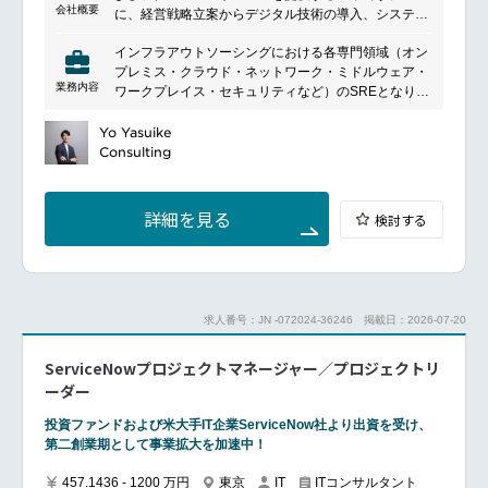
会社概要
に、経営戦略立案からデジタル技術の導入、システム
の開発・運用まで幅広いサービスを展開しています。
インフラアウトソーシングにおける各専門領域（オン
顧客のビジネス課題に対応し、革新的なソリューショ
プレミス・クラウド・ネットワーク・ミドルウェア・
ンを提供することを目指しており、業界のリーディン
業務内容
ワークプレイス・セキュリティなど）のSREとなり、
グカンパニーとして知られています。特にデジタル変
オフショアテクノロジーセンターと協力したチーム体
革、クラウドコンピューティング、セキュリティ対策
制の中で依頼対応、障害対応、問合せ対応等、品質の
Yo Yasuike
などの分野で深い専門知識と経験を持ち、世界各国の
高い運用保守サービスの提供を行います。
Consulting
クライアントに対して戦略的なパートナーシップを提
アセットを活用すると共に、自動化など品質向上と効
供しています。
率化を追求するためのソリューション提案や実装も行
います。
詳細を見る
検討する
運用の中で派生する追加案件・更改案件を通じて、構
築や上流工程にも携わって頂きます。
単なる箱・システムとしてのインフラ運用保守ではな
く、クライアントビジネスに視点を置いたインフラ運
用保守の提供と、トランスフォーメーションを支援実
求人番号：JN -072024-36246
掲載日：2026-07-20
行していきます。
お客様ビジネス目線でのインフラ安定運用に貢献する
ServiceNowプロジェクトマネージャー／プロジェクトリ
ことで、ビジネスに直結した生きたスキル・経験を身
に着けることが出来ます。
ーダー
またオフショアスタッフとのコミュニケーションで英
投資ファンドおよび米大手IT企業ServiceNow社より出資を受け、
語を活用する機会も多く、英語を使った仕事に興味が
第二創業期として事業拡大を加速中！
ある方にとって魅力があります。英語力に自身が無い
方でも、グローバル人材に成長したい意欲がある方は
457.1436 - 1200 万円
東京
ITコンサルタント
IT
歓迎します。