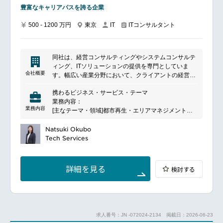
ム導入の経験有無は問いません。
豊富なキャリアパスを誇る企業
入社後に期待すること商品導入済／導入中の顧客に対
し、①現状の経営管理業務の把握②顧客ビジネスを踏
500 - 1200 万円
東京
ITコンサルタント
IT
まえた改善アイディアの創出の①②を担っていただき
ます。
改善案は単なる理想論ではなく、顧客の既存システム
環境・保有データの状況・実行体制を踏まえ、社内で
同社は、経営コンサルティングやシステムコンサルテ
実現可能性を議論したうえで「実行可能な計画」に昇
ィング、ITソリューションの提供を専門としていま
華します。
会社概要
す。幅広い産業分野において、クライアントの経営課
足元の業務としては、商品導入済または導入中の顧客
題を解決するための戦略立案や、システムの設計・導
に対して経営管理業務の課題をヒアリングし、顧客ビ
携わるビジネス・サービス・テーマ
入を行います。また、金融や産業分野に特化したITサ
ジネスに添った改善施策の案を作成いただく想定で
業務内容：
ービスを提供し、企業のデジタル変革を支援します。
す。改善案をいきなり顧客に掲示するのではなく、顧
業務内容
[主なテーマ・領域]都市再生・エリアマネジメント、
持続可能な社会の実現を目指し、価値創造を重視しな
客のシステム資産状況や保有データの状況をふまえて
社会インフラ、地方創生、観光・集客交流、GX、環
がら、国内外で幅広く活動しています。
実現可能性を社内で討議し、実現性のある計画として
境・エネルギー、防災、イノベーション、産学連携、
Natsuki Okubo
提案に昇華します。
ルール形成、経済安全保障、デジタルガバメント、ヘ
Tech Services
また、経営×ITの両利き人財へ向けてシステム実装や
ルスケア、スポーツ、人材マネジメント、リカレント
プロジェクトマネジメント業務にも徐々に携わってい
教育・リスキリング、中小企業支援、その他
ただく予定です。
詳細を見る
検討する
[プロジェクト例]政策立案・制度設計支援、大型復興
支援事業、大型経済対策事業、PPP/PFI/官民連携プロ
ジェクト支援、デジタル社会基盤整備支援、イノベー
ション・産学連携支援、基金・補助金事務局事業、そ
の他
求人番号：JN -072024-2134
掲載日：2026-06-23