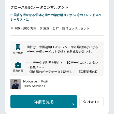
グローバルECデータコンサルタント
中国語を活かせる/日本と海外の架け橋コンサル/ 今のトレンドスペ
シャリストに
700 - 1000 万円
東京
ITコンサルタント
IT
同社は、中国越境ECのトレンドや市場動向がわかる
データ分析サービスを提供する急成長企業です。
会社概要
～～データで世界を動かす！ECデータコンサルタン
ト募集！～～
業務内容
中国市場のビッグデータを駆使して、EC事業者のDX
化を支援しませんか？
同社は、日本と中国で1,000社を超えるEC事業者の
Nobuyoshi Fujii
DX化を支援しています。「データ分析サービス」を
Tech Services
提供する同社では、急成長を続けるこの市場におい
て、更なる事業拡大を目指し、中国及びアジア圏にお
けるグローバルEC事業の拡大を牽引する、【日本
詳細を見る
検討する
語】と【中国語】に堪能な◤ECデータコンサルタント
◢を募集しています！
・コンサルティングファームでのコンサルタントの経