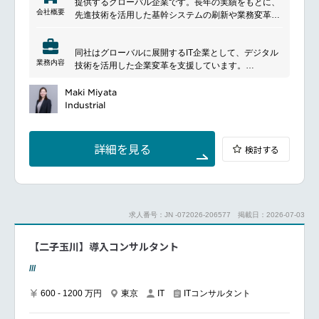
提供するグローバル企業です。長年の実績をもとに、
創出
善業務※改善業務には運用における課題解決だけでは
会社概要
先進技術を活用した基幹システムの刷新や業務変革を
外部登壇・勉強会主催・記事執筆などを通じたエバン
なく、グループ各社からの要求対応も含む。
通じて、企業の競争力向上を支援しています。イノベ
ジェリスト活動
ーション、人材育成、持続可能な価値創出を重視して
上記領域における戦略的な施策立案※来期施策の検討
同社はグローバルに展開するIT企業として、デジタル
いる点が特徴です。
や年間の実行計画なども含む。
業務内容
技術を活用した企業変革を支援しています。
■働く環境
設計から実装まで一貫して関与し、3D領域の標準化や
リモートワーク可
プロジェクトの企画、管理、ベンダーや社内の調整業
アーキテクチャ構築にも携われる点が特徴です。
Maki Miyata
フレックスタイム制あり
務
学習と協働を重視する環境で、専門性を高めながら成
Industrial
スポーツジム費用負担や、お菓子やビールが無料など
チームやプロジェクトにおけるパートナーマネジメン
長できます。
充実した福利厚生
ト
━━━━━━━━━━━━━━━
契約管理、コスト管理などの各種マネジメント
■ポジションについて
━━━━━━━━━━━━━━━#spotlightjob1
詳細を見る
検討する
■キャリアパス
クライアントおよび社内の主要ステークホルダーと連
入社後はまずご経験に応じて既存のPJTへ着任頂き、
携しながら、3Dアセットプロジェクト全体を推進する
徐々にリードやPMをお任せしていく想定です。
役割です。
将来的には管理職としてピープルマネジメントにチャ
要件定義からソリューション設計、アーキテクチャ設
レンジ頂くか、エキスパートとして専門性を磨いて頂
求人番号：JN -072026-206577
掲載日：2026-07-03
計に至るまで幅広く関与し、3Dアセットの管理に関す
くことも可能です。
る標準やガバナンスの策定にも携わります。
【二子玉川】導入コンサルタント
また、開発プロセスの妥当性を確認し品質担保に貢献
■組織
するとともに、チームワークと学習を重視し、多様性
グループIT本部ビジネスコアインフラ部クラウド推進
///
を尊重する文化の中で成果創出を目指す環境です。
室
■Your Key Responsibilities
所属人数16名。20代～40代が中心で、中途入社者が
600 - 1200 万円
東京
ITコンサルタント
IT
Advocate client and provide thought leaderships in
多い組織です。
3D assets analytics and engineering
SIerや事業会社出身など様々なバックグラウンドを持