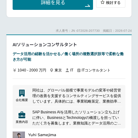
詳細を見る
検討する
━━━━━━━━━━━━━━━#spotlightjob2
また、経験豊富な業務/ITコンサルタントに随時相談す
る事も可能です。
■キャリアパス
基本的には、実績を上げるに従って役職が上がってい
き、より大きな案件、かつ上流部分のコンサルを実施
求人番号：JN -072026-207730
掲載日：2026-07-24
します。
同社のコンサルタントは他コンサルファームと異な
AIソリューションコンサルタント
り、収益責任を持たず、品質管理に責任を持つため、
顧客へのサービス提供の質を高めたい志向の方が非常
データ活用の経験を活かせる／働く場所の複数選択肢等で柔軟な働
に合致しています。
き方が可能
また同社では、インダストリーカットやコンサル領域
のカットをしていないため、ITコンサルで入社されて
1040 - 2000 万円
東京
ITコンサルタント
IT
も、将来的に戦略コンサルになれる可能性が他社に比
べ格段に高いです。
■育成/研修
同社はプロフェッショナルな人財を育成していくこと
同社は、グローバル規模で事業モデルの変革や経営管
が重要であると考えています。
理の改善を支援するコンサルティングサービスを提供
このため、体系立てた各種カリキュラムやトレーニン
会社概要
しています。具体的には、事業戦略策定、業務効率改
グを準備しております。
善、収益管理能力向上、ガバナンス強化、リスク管
■就業環境
SAP Business AIを活用したソリューション立ち上げ
理、IT戦略策定、組織人事マネジメント変革など、幅
ホワイト500にも認定されている企業であり、残業、
に伴い、BusinessとTechnologyの橋渡しを担ってい
広い分野でクライアントのビジネス課題に対応しま
時短、リモートワークなど柔軟に働ける環境を提供し
業務内容
ただく方を募集します。業務知識とデータ活用のご経
す。グローバル化と複雑化するビジネス環境におい
ております。
験を活かして、AIによる業務変革をリードいただける
て、企業の成長や持続可能な変革をサポートしていま
方を求めています。
Yuhi Samejima
す。