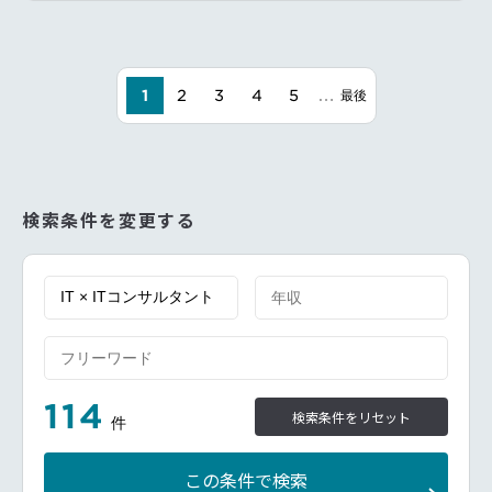
験・広告代理店などでの、顧客課題解決に繋がる総合
ソリューションの提案営業の経験、・中国/海外事業・
EC事業・小売事業領域でのプロジェクト支援や事業
運営の経験
…
など！これまで様々な知見を持ったメンバーが「デー
1
2
3
4
5
最後
タコンサルタント」として活躍してします！ぜひ貴方
様のスキルを活かし、一緒にEC市場を盛り上げませ
んか？
━━━━━━━━━━━━━━━━━━━━━━━━━━━━━━
■業務内容：中国及びアジア圏におけるグローバルEC
事業の拡大を目指す日系の大手メーカー企業に対し
検索条件を変更する
て、同社が保有するECデータを活用したコンサルテ
ィング支援サービスの立ち上げと拡大をリードいただ
きます。
日系エンタープライズ顧客を中心に商談における課題
のヒアリング～提案～契約～活用支援のプロセスを担
当いただきます。クライアントごとに異なる課題に向
き合いながら、データソリューションを通じて、解決
のために伴走するコンサルティング支援を営業部門・
サービス部門を巻き込みながら提供し、また契約後
114
も、データソリューションによる課題解決を通じた顧
検索条件をリセット
件
客のEC事業の継続的な成長支援を担当いただきま
す。
≪具体的な仕事≫
この条件で検索
・エンタープライズ顧客向けのデータを活用したコン