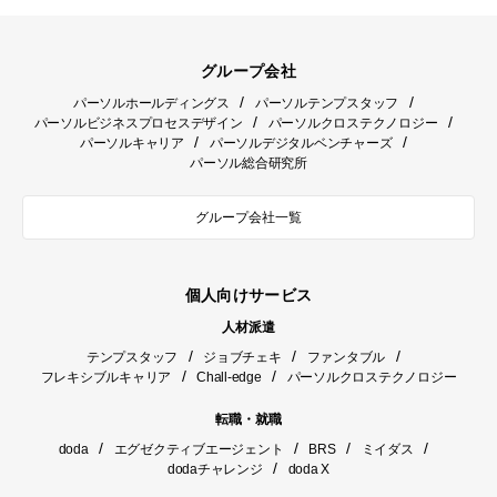
グループ会社
/
/
パーソルホールディングス
パーソルテンプスタッフ
/
/
パーソルビジネスプロセスデザイン
パーソルクロステクノロジー
/
/
パーソルキャリア
パーソルデジタルベンチャーズ
パーソル総合研究所
グループ会社一覧
個人向けサービス
人材派遣
/
/
/
テンプスタッフ
ジョブチェキ
ファンタブル
/
/
フレキシブルキャリア
Chall-edge
パーソルクロステクノロジー
転職・就職
/
/
/
/
doda
エグゼクティブエージェント
BRS
ミイダス
/
dodaチャレンジ
doda X