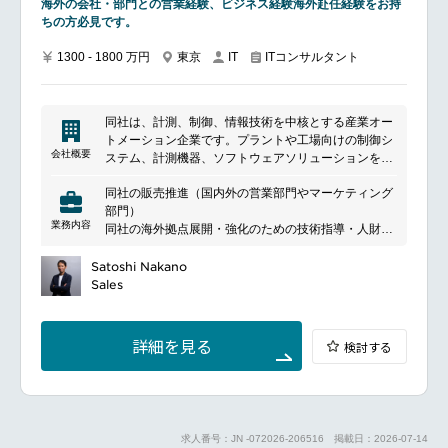
海外の会社・部門との営業経験、ビジネス経験海外赴任経験をお持
ャー/プロジェクトリーダーの募集です。
ちの方必見です。
事業部長を始めコンサルファーム出身者が多数在籍し
ている他、ServiceNowの資格保有者数も国内トップ
1300 - 1800 万円
東京
ITコンサルタント
IT
クラスと、営業面・技術面共に経験豊富なメンバーが
参画する新進気鋭の部隊です！
第二創業期として事業拡大を加速している同社の成長
実現に向け、貴方様のような優秀なプロジェクトマネ
同社は、計測、制御、情報技術を中核とする産業オー
ージャーを探していました。
トメーション企業です。プラントや工場向けの制御シ
ServiceNow社から最新技術・ビジネスに関するノウ
会社概要
ステム、計測機器、ソフトウェアソリューションを提
ハウ支援を受けつつ、日本のパブリック・エンタープ
供し、エネルギー、化学、医薬品、食品など幅広い産
ライズ市場におけるビジネス創出・拡大を目指し、ソ
同社の販売推進（国内外の営業部門やマーケティング
業を支えています。デジタル技術を活用した自律化や
リューションおよサービスの導入の推進をご担当くだ
部門）
DXを推進し、持続可能な社会の実現に貢献していま
さい。
業務内容
同社の海外拠点展開・強化のための技術指導・人財教
す。
━━━━━━━━━━━━━━━━━━━━━━━━━━━━━━
育
■業務内容： ・ServiceNowの導入プロジェクトにて、
同社の要件定義、見積サポート業務
Satoshi Nakano
要件定義～基本/詳細設計～実装～テスト～デプロイ/
Sales
公開～運用保守に取り組んで頂きます
・PM/PLとして、顧客調整やプロジェクトの品質/進捗
管理に取り組んで頂きます
詳細を見る
検討する
■魅力：
・アジャイル、ローコード／ノーコードなどの先進手
法を駆使し短期間でお客様のビジネス変革・DXを実
現できます
・標準パッケージをベースとしながらもJavaScriptな
どのカスタマイズや、AI機能を活用することで顧客に
求人番号：JN -072026-206516
掲載日：2026-07-14