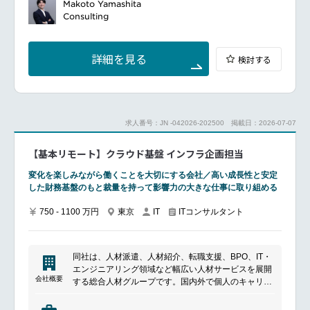
AIの活用がビジネスの成否を分ける現代において、AI
Makoto Yamashita
特にデータ統合自動化サービスは、企業がビッグデー
にも迅速に対応
が正確なアウトプットを生み出すためには、質の高い
Consulting
タを効率的に活用できるようにし、手作業の負担を大
信頼構築と期待値コントロール:顧客·パートナーとの
データが不可欠です。
幅に軽減することが特徴です。
密接なコミュニケーション
同社は、人とAIが共存していくこの時代において、企
チームワーク推進:多職種と連携してプロジェクト成功
業のデータ活用における不自由をなくし、誰もがデー
詳細を見る
に貢献
検討する
タの価値と共にある世界を実現します。
2,500を超える企業や団体が同社サービスを導入して
■成長機会
います。
難易度の高いクロスクラウド案件への参画:最新技術·
そんな同社にてビジネスと技術を越境し、顧客の変革
製品活用を前提とした実践経験
をリードできる
グローバルなナレッジとアセット活用:世界水準のスキ
求人番号：JN -042026-202500
掲載日：2026-07-07
【ソリューションアーキテクト】
ルを習得可能
を募集いたします。
自社プライム案件とアドバイザリ案件への柔軟な参画:
【基本リモート】クラウド基盤 インフラ企画担当
━━━━━━━━━━━━━━━
個々のスキルやキャリア志向に応じて多様な経験を積
■ポジションについて
める
変化を楽しみながら働くことを大切にする会社／高い成長性と安定
同社のなかでも、ソリューションアーキテクトは、ビ
高度な専門性を育成:技術力×ビジネス理解で市場価値
した財務基盤のもと裁量を持って影響力の大きな仕事に取り組める
ジネス課題と技術の両面を深く理解し、プロジェクト
を高められるポジション
推進と顧客価値創出を担う重要なポジションです。
750 - 1100 万円
東京
ITコンサルタント
IT
ビジネス課題を解像度高く捉え、最適なアーキテクチ
━━━━━━━━━━━━━━━#spotlightjob1
ャを設計し、社内外のメンバーを巻き込みながら、プ
ロジェクトを前進していただきます。
この一連のプロセスをリードし、顧客への提供価値の
同社は、人材派遣、人材紹介、転職支援、BPO、IT・
最大化をお任せいたします。
エンジニアリング領域など幅広い人材サービスを展開
■ 具体的な業務内容
会社概要
する総合人材グループです。国内外で個人のキャリア
主に技術・ビジネスの両面が求められる局面で、①プ
形成と企業の採用・組織課題解決を支援しており、人
リセールス ②プロジェクト責任者・PM ③新たなサー
材サービスに加えて業務アウトソーシングやテクノロ