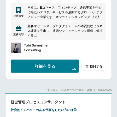
Understand the requirements both functional and
った社員が所属しています。
non-functional to define the holistic 3D assets
同社は、Eコマース、フィンテック、通信事業を中心
management system architecture
に幅広いデジタルサービスを展開するグローバルテク
■働き方
Demonstrate compelling business values to the client
会社概要
ノロジー企業です。オンラインショッピング、決済、
リモートワーク可（基本リモート）
with the 3D assets architecture/solution aligning to the
銀行、証券、モバイル通信など多様なサービスを提供
マンスリーフレックス制
business scenarios
顧客やセールス・プロダクトチームの本質的なビジネ
し、共通会員基盤を活用した独自のエコシステムを構
大企業ならではの充実した福利厚生
Collaborate with the internal stakeholders and outline
ス課題を見出し、適切なソリューションを提供し解決
築しています。国内外で事業を展開し、テクノロジー
3D assets management standards, guidelines,
業務内容
する
を通じた利便性向上と新たな価値創出を推進していま
governing principles, and policies aligning to the
ビジネス要件・ゴール・KPIを理解し、楽天内外の複
す。
━━━━━━━━━━━━━━━#spotlightjob1
client requirements
数の技術チームと協業し、ビジネス要件のためのソリ
Yuhi Samejima
Identify use cases, 3D assets process flows, outline
ューションを実現する
Consulting
3D assets management approach and define assets
実現したビジネスソリューションの導入をサポートす
models
る
Specify security, compliance and regulations and
知識や背景の異なるビジネスサイドの複数の関係者と
詳細を見る
検討する
access methods aligning to the requirements
密に連携しながら、マーケティングプラットフォーム
3D assets reference architecture and framework
に必要な機能要件をまとめる
creation
ビジネス要件をサポートするため、最新の技術や業界
Pre-sales activities, proposal creation, solution design
動向を把握し、そのための調査を行う
and project delivery
プログラムマネージャーやデリバリーマネージャーと
求人番号：JN -042026-203784
掲載日：2026-06-29
共に、日々変化するビジネス環境・社会状況・競合状
況に柔軟に対応しながら、ソリューション開発のため
━━━━━━━━━━━━━━━#spotlightjob2
経営管理プロセスコンサルタント
の優先順位付けや計画を行う
社内外のシステム・プラットフォーム・サービスと連
社会的インパクトのある仕事をしたい方には◎
携するため、複数国・複数組織・複数機能にまたがる
チームとの協業を行う