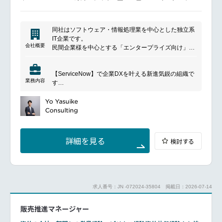
アナリストクラスではITスキルやコミュニケーショ
ン、チームリーディングなどの面で成長して頂き、コ
ンサルタントクラスではアナリストクラスで身に着け
同社はソフトウェア・情報処理業を中心とした独立系
たスキルを基礎としてより大きなチームを管理しビジ
IT企業です。
ネスと結び付けた活躍をして頂きます。
会社概要
民間企業様を中心とする「エンタープライズ向け」領
マネジャークラスでは技術およびクライアントフェイ
域、中央省庁・自治体様を中心とする「公共向け」領
シングの両面にて自ら先頭に立ち、デリバリーを取り
域の2つの領域に対しサービスを展開するとともに、
回すと共に、お客様毎にオーダーメイドし将来を見据
【ServiceNow】で企業DXを叶える新進気鋭の組織で
新しいテクノロジーを取り入れ、次世代のビジネスの
えた提案活動を通じて、お客様の将来像を創造する力
業務内容
す
基盤と仕組みを創り出しています。
と提案力を発揮することが求められます。
大成長中の部隊とともに躍動する、プロジェクトマネ
徹底した自動化・効率化、オフショア主体のデリバリ
ージャーとして活躍しませんか？
Yo Yasuike
ーモデルの構築、風土・文化まで含めたお客様組織変
同社は、ITソリューションを提供する日本企業です。
Consulting
革やお客様のケイパビリティ向上、DX推進にチャレ
ソフトウェア開発、システムインテグレーション、お
ンジしたい方を求めています。
よびITコンサルティングサービスに強みを持っていま
す。
詳細を見る
検討する
同社は、多様な業界のニーズに応じたカスタマイズさ
れたソリューションを提供し、クライアントのビジネ
ス成長をサポートしています。
高い技術力と豊富な経験を持つプロフェッショナルチ
ームが、信頼性の高いサービスを提供することで知ら
求人番号：JN -072024-35804
掲載日：2026-07-14
れています。
今回は、投資ファンドおよび米大手IT企業ServiceNow
販売推進マネージャー
社より出資を受け、2024年新たに誕生した
ServiceNow事業部における、プロジェクトマネージ