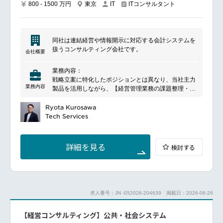
800 - 1500 万円
東京
ITコンサルタント
IT
技術パートナー選定や評価プロセスをリードする
同社は連結経営や情報開示に対応する会計システムを
扱うコンサルティング会社です。
会社概要
業務内容：
戦略立案に特化したポジションとは異なり、当社主力
業務内容
製品を活用しながら、【経営管理業務の課題整理・改
善構想の立案・実行計画の具体化・システム実装・導
入後の伴走支援】まで一貫して担います。
Ryota Kurosawa
私たちが目指すのは、机上の戦略ではありません。
Tech Services
「実際に回り続ける経営管理の仕組み」を顧客と共に
創り上げること。
「提案して終わるコンサル」ではなく、「顧客の経営
詳細を見る
検討する
管理が変わる瞬間に立ち会うコンサル」です。
経営×IT両方の知見を持ったバランスの良い人財が理
想ですが、はじめから両方できる人は極めて稀です。
経営管理業務の経験を活かしていただきながら、シス
テム知識やプロジェクト経験が豊富なメンバーとチー
求人番号：JN -052026-204639
掲載日：2026-06-26
ムを組んで顧客伴走しつつ、切磋琢磨しながらお互い
の知見を共有し成長することで、経営×ITの両利き人
【経営コンサルティング】公共・社会システム
財を目指していただきます。入社時点でのITやシステ