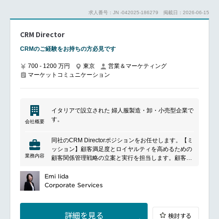
求人番号：JN -042025-186279
掲載日：2026-06-15
CRM Director
CRMのご経験をお持ちの方必見です
700 - 1200 万円
東京
営業＆マーケティング
マーケットコミュニケーション
イタリアで設立された 婦人服製造・卸・小売型企業で
す。
会社概要
同社のCRM Directorポジションをお任せします。【ミ
ッション】顧客満足度とロイヤルティを高めるための
業務内容
顧客関係管理戦略の立案と実行を担当します。顧客行
動、データ分析、ビジネス戦略策定への深い理解が求
められます。すべてのイニシアチブが効果的、効率
Emi Iida
的、予算内で実行されるよう、専門家のチームを管理
Corporate Services
します。【業務詳細】顧客維持とロイヤルティを高め
るための顧客関係管理戦略の策定と実施
顧客情報の正確性と関連性を高めるための顧客データ
詳細を見る
検討する