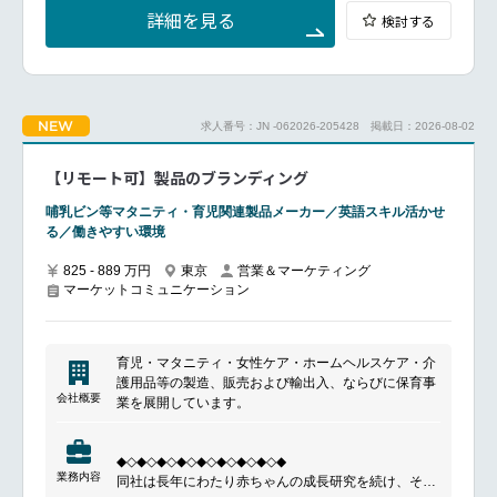
ンを担当し、プロジェクトをリード
り、広報の重要性も社内で高まっているため、戦略的
詳細を見る
検討する
市場・競合・顧客ニーズをリサーチし、インサイトを
な広報活動の立案から実行まで主体的に関わることが
抽出して事業ブランド・コミュニケーションデザイン
できます。
戦略を策定・可視化
経営企画部内に広報室があるため、事業戦略や経営方
コンセプトワードやキャッチコピー、ブランドメッセ
針の発信において社長や役員と密に連携する機会が多
ージ等を設計し、ガイドラインやテンプレートで標準
く、経営に近い視点で広報業務に携わることができま
NEW
求人番号：JN -062026-205428
掲載日：2026-08-02
化、展開
す。
アイコン、ネーミング、カタログ、販促物等のビジュ
アルアセットとキャンペーン・展示物を制作・監修、
【リモート可】製品のブランディング
■働く環境
加えて外部パートナーを選定・ディレクションして品
フレックスタイム制（コアタイムなし）
質を管理
哺乳ビン等マタニティ・育児関連製品メーカー／英語スキル活かせ
リモートワーク可（出社頻度週１回程度）
情報を構造化・可視化し、マーケティング資料やプレ
る／働きやすい環境
充実した福利厚生
ゼン、デジタルコンテンツの企画・制作で社内外へ展
開し、ブランドコミュニケーションの一貫性を担保・
825 - 889 万円
東京
営業＆マーケティング
マーケットコミュニケーション
改善提案を実行
━━━━━━━━━━━━━━━#spotlightjob3
■組織ミッション
顧客起点からビジネスをドライブするという共通の目
育児・マタニティ・女性ケア・ホームヘルスケア・介
的をもって、デザインとマーケティングの力をあわせ
護用品等の製造、販売および輸出入、ならびに保育事
ることで、関連部門を横断的につなぐ機能を強化し、
会社概要
業を展開しています。
事業戦略構築のレイヤーから関与することで、真の顧
客起点のビジネスをドライブさせます。
第2エクスペリエンスデザイン部では、主に3つの事業
◆◇◆◇◆◇◆◇◆◇◆◇◆◇◆◇◆
部（回路形成プロセス、溶接プロセス、モバイルソリ
業務内容
同社は長年にわたり赤ちゃんの成長研究を続け、その
ューションズ）のデザインを担当しています。