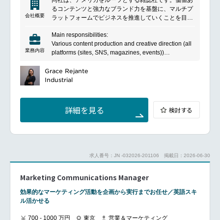
ジが変わっても安心して働けます。
営業チームと連携したキーアカウント向け戦略の策定
るコンテンツと強力なブランド力を基盤に、マルチプ
およびシェア拡大支援
会社概要
ラットフォームでビジネスを推進していくことを目指
マーケティング施策における各種法規制およびブラン
しています。ハイクオリティかつユニークな業界トッ
━━━━━━━━━━━━━━━#spotlightjob2
ドガイドライン遵守
Main responsibilities:
プクラスのタイトルを誇り、デジタル化を進める先駆
Various content production and creative direction (all
者としての自覚を持ちながらも、デジタル化は最終目
業務内容
platforms (sites, SNS, magazines, events))
標ではなく、進化の必然と捉えています。インターネ
Planning of bespoke items and content that will lead
ットの普及により情報のアクセスが大きく変わり、消
to product sales.
Grace Rejante
費者が情報を発信する時代において、メディア企業と
Development, production, and creative management
Industrial
して積極的に進化していく必要性を感じています。そ
of apparel products (occasionally involved in
のため、多様なメディアコンテンツを提供すること
planning and production)
で、企業と消費者の接点となる「マルチメディアカン
*There is also the possibility of performing other
パニー」の位置づけを目指しています。
詳細を見る
検討する
content production work
Report line: Manager, Consumer Service
Development
求人番号：JN -032026-201106
掲載日：2026-06-30
Marketing Communications Manager
効果的なマーケティング活動を企画から実行までお任せ／英語スキ
ル活かせる
700 - 1000 万円
東京
営業＆マーケティング