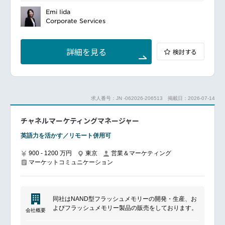
知見をもとに哺乳瓶・スキンケア・離乳食用品など
600超の育児製品を開発するグローバルメーカーで
Emi Iida
■職場の雰囲気
す。
Corporate Services
キャリア入社比率は約4割で、20代～50代まで幅広い
赤ちゃんにやさしい世界のため、環境配慮や母乳バン
年齢層が活躍しています。
ク支援など社会貢献にも積極的に取り組んでいます。
UXデザイン、UIデザイン、コミュニケーションデザ
◇◆◇◆◇◆◇◆◇◆◇◆◇◆◇◆◇◆
イン、空間デザイン、インダストリアルデザイン等、
詳細を見る
検討する
それぞれの専門性に軸足を置きつつ、領域に縛られず
グローバル市場で同社ブランド価値を構築・維持する
各職能のメンバーが越境してそれぞれ重なり合いなが
ポジションです。
ら活動しています。
クリエイティブの品質管理とブランド戦略の推進、海
自発的な学びを応援するカルチャーのもと、異業種交
外拠点との連携によるローカライズ実行、ブランド資
流や文化人類学からの学びなど幅広く知見獲得に取り
求人番号：JN -062026-206513
掲載日：2026-07-14
産の管理フロー構築や社内への理念浸透を主導しま
組んでいます。
す。
1on1やオフサイトミーティングなど上司部下やチーム
チャネルマーケティングマネージャー
プロジェクトリーダーとして制作物の検証、顧客体験
内でのオープンなディスカッションの場が多く設けら
向上施策、リスク管理・毀損防止、次世代育成に携わ
れ、風通しの良さにつながっています。
英語力を活かす／リモート併用可
り、ブランド統制を強化します。
様々なバックグラウンドのメンバーが、年齢や役職に
■具体的な業務内容
関係なくフラットに議論・相談を行う活発な組織で
900 - 1200 万円
東京
営業＆マーケティング
クリエイティブの品質管理と戦略推進（ガイドライン
す。
マーケットコミュニケーション
に基づく制作物の検修、顧客体験向上のためのブラン
ド戦略推進）
海外拠点との連携・ローカライズ（各国の事業部と連
━━━━━━━━━━━━━━━#spotlightjob2
携しブランドアイデンティティを保ちながら地域に合
同社はNAND型フラッシュメモリーの開発・生産、お
わせたローカライズとブランド毀損防止を徹底）
よびフラッシュメモリー製品の販売をしております。
ブランド管理体制の強化と理念浸透（ブランド資産の
会社概要
管理フロー構築、社内へのブランド理念の浸透活動の