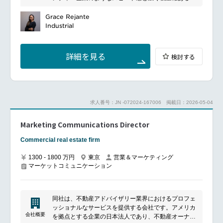
事を経験でき、WEBマーケティング力・PR力・企画
供しています。また、持続可能なビジネスを追求する
プロデュース力・クリエイティブ思考が鍛えられま
Grace Rejante
ために、環境への配慮や社会貢献活動にも取り組んで
す。業界未経験者でも上位者および同僚のサポートを
Industrial
います。この企業は、世界中の多くの人々に愛されて
受けながらヘアメイクアップアーティストの活動全般
おり、美容と健康の分野でリーディングカンパニーと
に関するコミュニケーション戦略やPR企画の立案に
しての地位を築いています。
ついて取り組んでいただくことができます。
詳細を見る
検討する
業務内容：
グローバルマーケットリサーチ、ユーザージャーニー
の分析、ブランディング等効果的なデジタル施策を戦
略的に立案
新たな施策へのチャレンジ
求人番号：JN -072024-167006
掲載日：2026-05-04
サイト設計およびディレクション業務
HP/SNS運用およびリスクマネジメント
Marketing Communications Director
当社運営のヘアメイクスクールコンテンツの集客のた
めのグローバルWEBマーケティング(プロモーション
Commercial real estate firm
企画や施策の立案)
広告制作やディレクション
1300 - 1800 万円
東京
営業＆マーケティング
マーケットコミュニケーション
※上記業務は、所属のヘアメイクアップアーティスト
や、各チームの広報窓口、画像映像クリエイター、
PR担当者等と連携し推進いただきます。※ウェブサイ
トのコンセプト立案～デザイン、リブランディング、
同社は、不動産アドバイザリー業界におけるプロフェ
及びサイト構築ベンダー選定に至る全てのWEB活動に
ッショナルなサービスを提供する会社です。アメリカ
責任を持ち、顧客ターゲティングから広告出稿先選
会社概要
を拠点とする企業の日本法人であり、不動産オーナー
定・手法選定まで、BCC及び当社運営のヘアメイクス