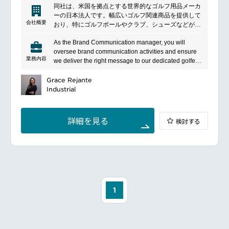
business inquiries and leads for the various business
同社は、米国を拠点とする世界的なゴルフ用品メーカ
units within the company
ーの日本法人です。幅広いゴルフ関連商品を提供して
Work with content marketing to achieve goals of each
会社概要
おり、特にゴルフボールやクラブ、シューズなどが人
customer journey’s stage
気です。商品は主に米国から輸入され、日本市場で販
Measure ROI, define KPIs and be responsible for
As the Brand Communication manager, you will
売されています。顧客には、プロゴルファーから一般
budget planning and monitoring
oversee brand communication activities and ensure
のゴルファーまで幅広い層がいます。日本での一層の
Leverage analytics and analyse clients’ behaviour to
業務内容
we deliver the right message to our dedicated golfers
シェア拡大を目指し、明るく活気のある環境で働くス
help sales identify new business opportunities
by working with various stakeholders, using
タッフが活躍しています。
Stay up to date with digital technology developments
theleading-edge communication technologies and we
Grace Rejante
and trends in the market
acquire new Membership members. We are looking
Industrial
Budget management
for a strong leader with passion and a drive to lead
and inspire a team of brand communication team.
Main responsibilities:
詳細を見る
検討する
Collect and assess the dedicated golfers’ insight,
identify their needs and develop events by
workingwith external agencies as well as internal
stakeholders.
Create and provide strong plans and enablement to
business teams for digital and social marketing
platforms, including Facebook, Instagram and
YouTube.
1
Identify brand-building opportunities and maximize
the brand in the market by utilizing data which we
collect through events and other channels.
Manage and upgrade the entire digital