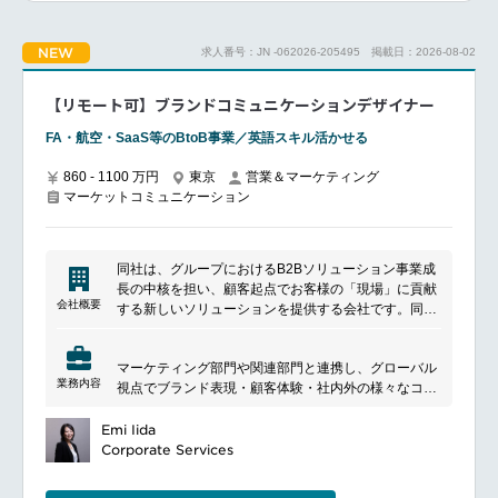
す
新しい広報基盤の構築や、グローバル連携の仕組み作
りを担う変革のリーダーとしての役割を期待していま
■働く環境
NEW
求人番号：JN -062026-205495
掲載日：2026-08-02
す。
リモートワーク可
また、経験の浅いチームメンバーに対する教育・メン
フレックスタイム制
ターとしての役割も担っていただきます。
【リモート可】ブランドコミュニケーションデザイナー
充実した教育・資格補助制度
■具体的な業務内容
福利厚生も充実しています
対外広報戦略の立案・実行：企業ブランド構築へ貢献
FA・航空・SaaS等のBtoB事業／英語スキル活かせる
する、中長期の対外広報戦略の策定および推進
━━━━━━━━━━━━━━━#spotlightjob10
メディアリレーションズの強化：国内外の主要メディ
860 - 1100 万円
東京
営業＆マーケティング
マーケットコミュニケーション
ア（新聞、TV、WEB等）との関係構築・深耕、プレ
スリリースの企画・作成・配信
危機管理広報（リスクマネジメント）：各種リスクを
想定した、クライシス広報体制の整備と有事の対応
同社は、​グループにおけるB2Bソリューション事業成
グローバル広報の推進：各regionの担当者と定期的な
長の中核を担い、顧客起点でお客様の「現場」に貢献
連携（情報収集・発信のコントロール）
会社概要
する新しいソリューションを提供する会社です。同社
チームマネジメントと育成：メンバーの業務管理、
の理念は、「現場から社会を動かし、未来へつなぐ」
OJTなどを通じた広報実務（企画・ライティング・メ
ことです。この目的に基づき、サプライチェーン、公
ディアアプローチ等）のトレーニング
マーケティング部門や関連部門と連携し、グローバル
共サービス、生活インフラ、エンターテインメントな
業務内容
視点でブランド表現・顧客体験・社内外の様々なコミ
どの様々な分野でイノベーションを促進し、持続可能
■魅力ポイント
ュニケーションを進化させるためのデザイン業務を担
な社会と幸福な生活を実現することを目指していま
変革期を迎え、さらにIPOを目指していくという他で
当いただきます。
Emi Iida
す。
は得られない重要なマイルストーンを経験でき、広報
■業務内容
Corporate Services
としてのスキルや視座を大きく広げることができま
当社のコーポレートブランディングをベースに、各事
す。
業のブランディングおよびコミュニケーションデザイ
現在コーポレートブランディングに一層力を入れてお