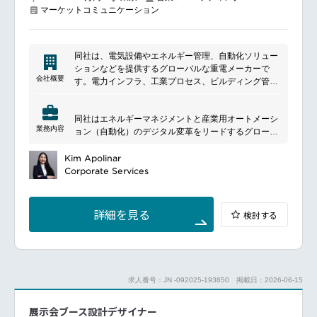
マーケットコミュニケーション
同社は、電気設備やエネルギー管理、自動化ソリュー
ションなどを提供するグローバルな重電メーカーで
会社概要
す。電力インフラ、工業プロセス、ビルディング管
理、データセンターおよびネットワーク、住宅など幅
広い分野で製品とソリューションを提供しています。
同社はエネルギーマネジメントと産業用オートメーシ
業務内容
ョン（自動化）のデジタル変革をリードするグローバ
ル企業です。
━━━━━━━━━━━━━━━
Kim Apolinar
■ポジションについて
Corporate Services
ブランド認知の向上と需要創出を促進する効果的なマ
ーケティング活動を企画から実行までお任せします。
詳細を見る
検討する
このポジションは、多くの顧客にとって製品・ソリュ
ーション・サービスに関する情報への「最初の接点」
として、重要な役割を果たします。
最も効果的なチャネルやメディアを通じて、戦略的な
マーケティング活動を設計・企画・実行し、認知度を
求人番号：JN -092025-193850
掲載日：2026-06-15
高めるとともに需要を創出し、ビジネスにおける成果
を測定可能な形で達成していただきます。
展示会ブース設計デザイナー
また、カタログ・販促ツール、顧客事例、ケーススタ