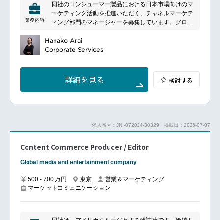
主導、次世代育成）
同社のコンシューマー製品における日本市場向けのマ
ーケティング活動を推進いただく、チャネルマーケテ
■魅力ポイント
業務内容
ィング部門のマネージャーを募集しています。グロー
裁量権を持ちブランド視点からクリエイティブの意思
バル戦略を日本市場向けに最適化し、需要創出および
決定に関われます。
ブランド価値向上をリードしていただくポジションで
Hanako Arai
海外拠点との直接のやり取りを通じて世界規模でのブ
す。
Corporate Services
ランド管理実務に携われます。
営業部門、関連部門、チャネルパートナー、主要顧客
実務遂行だけでなく組織全体の管理体制を整えるマネ
と密に連携し、グローバルマーケティング戦略／キャ
ジメントスキルの習得が可能でキャリア形成に最適で
ンペーンの日本市場向けローカライズの推進
詳細を見る
検討する
す。
日本市場におけるブランド認知向上、顧客エンゲージ
メント強化および製品販売の推進
■組織体制
日本のビジネス目標およびターゲット顧客に基づいた
コーポレートブランディングG：8名（うちアソシエイ
マーケティングおよびソーシャルメディア戦略の立
トマネージャー3名※本ポジションと同じ職位）※プロ
案・実行
求人番号：JN -072024-30329
掲載日：2026-07-07
ジェクトリーダー等をお任せします。
マーケティング予算の管理およびROI最大化に向けた
最適化
■働く環境
Content Commerce Producer / Editor
市場動向、消費者行動、競合分析に基づいた戦略立案
育休取得率100％・復帰率も高い実績が示す通り、家
デジタルコンテンツ、販促物、広告資材など各種マー
Global media and entertainment company
庭と仕事を両立しながら長く働ける環境が整っていま
ケティング資料の企画・制作管理
す！
デジタル、SNS、メール、オフラインを含むマルチチ
500 - 700 万円
東京
営業＆マーケティング
年間休日125日・土日祝休みといった充実した休暇制
ャネル施策の企画・実行
マーケットコミュニケーション
度により、オンとオフのメリハリをつけた働き方が可
グローバル／リージョナルマーケティングチームとの
能です。
連携によるブランドメッセージの一貫性確保および日
また、借上社宅制度や家族手当など、社員とその家族
本市場向け展開
を大切にする福利厚生も充実しており、ライフステー
KPIのモニタリングおよび分析、改善提案の実施
同社は、アメリカをルーツとする雑誌社です。価値あ