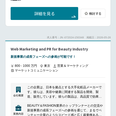
詳細を見る
検討する
求人番号：JN -072024-150348
掲載日：2026-05-26
Web Marketing and PR for Beauty Industry
新規事業の成長フェーズへの参画が可能です！
800 - 1000 万円
東京
営業＆マーケティング
マーケットコミュニケーション
この企業は、日本を拠点とする大手化粧品メーカーで
す。彼らは、美容や健康に関連する製品を開発、製
会社概要
造、販売しています。彼らの製品は、高品質で効果的
な成分を使用し、顧客の美容やスキンケアのニーズに
BEAUTY＆FASHION業界のトップランナーとの交流や
応えることを目指しています。彼らは、科学的な研究
新規事業の成長フェーズへの参画を通じて、まるでベ
とイノベーションに重点を置き、最新のトレンドや技
業務内容
ンチャー企業のようなスピード感と広く裁量権ある仕
術を取り入れながら、常に新しい商品やサービスを提