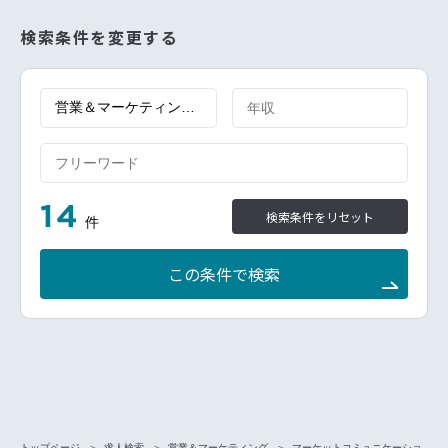
communications including media advertisement.
Responsible for developing and executing PR
検索条件を変更する
strategy for Digital Marketing
Lead Brand Marketing Team and provide coaching &
guidance to members.
14
検索条件をリセット
件
この条件で検索
トップページ
求人検索
営業＆マーケティング
マーケットコミュニケーショ