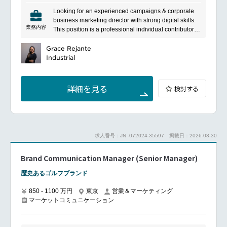
やテナント、投資家向けに幅広い知識を持つ専門家
クールの認知拡大やブランディング向上、集客最大化
Looking for an experienced campaigns & corporate
が、国内外で幅広いサービスを提供しています。主な
に向けたWEBマーケティング活動を行っていただきま
business marketing director with strong digital skills.
事業内容は、不動産取引支援、クロスボーダー取引支
す。
業務内容
This position is a professional individual contributor
援、企業不動産戦略、ポートフォリオ・プロパティマ
that takes a leadership role in the development of
ネジメント、プロジェクトマネジメント、賃貸借・ト
successful marketing strategies for occupier
Grace Rejante
ランザクションマネジメント、ホテル投資支援・アド
businesses in Japan and potentially has report lines
Industrial
バイザリー、リサーチ・コンサルティングなどです。
in the future.
Main responsibilities:
Lead campaigns across business lines and take a
詳細を見る
検討する
balance between global/regional approaches and
bottom-up approaches based on the local needs
Formulate marketing strategy and execute strategic
and tactical activities as a corporate business
marketing vertically to support Japan business growth
求人番号：JN -072024-35597
掲載日：2026-03-30
Responsible for brand campaign and also for some
sector marketing
Brand Communication Manager (Senior Manager)
Work closely with different marketing groups at
regional and global level in order to ensure
歴史あるゴルフブランド
consistency throughout global campaigns &
approaches and be a key driver for the integration
850 - 1100 万円
東京
営業＆マーケティング
and expansion of our marketing & digital capabilities.
マーケットコミュニケーション
Develop client-centric multi touch point campaigns
and nurturing programs to create and maintain high
levels of interaction and engagement, generating