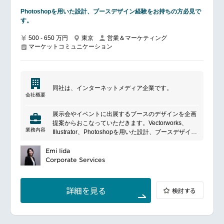
ディ、営業支援ツールなどのマーケティングコンテン
Photoshopを用いた設計、ブースデザイン経験をお持ちの方必見で
ツも制作します。
す。
■具体的な業務内容
ビジネス戦略と優先事項に基づき、イベント、デジタ
500 - 650 万円
東京
営業＆マーケティング
ル広告、eDM／SMAプログラム、ソーシャルメディア
マーケットコミュニケーション
などのマーケティブ施策の企画・実行・効果測定
グローバルおよびローカルチームと連携し、マーケテ
ィングオートメーションの機能を強化するとともに、
高品質なリードジェネレーションを通じて商業的イン
パクトを最大化する
同社は、インターネットメディア企業です。
Webサイト、広告、オンラインメディア、ソーシャル
会社概要
メディア、マーケティングオートメーション施策を通
じてデジタルでのエンゲージメントを強化する
展示会やイベントに出展するブースのデザインを企画
PRチームと密に連携し、同社ブランドの露出を、自
提案からおこなっていただきます。Vectorworks、
社メディア・ソーシャルメディア・ペイドメディア全
業務内容
Illustrator、Photoshopを用いた設計、ブースデザイン
般で最大化する
PowerPointによる企画提案書の作成
外部代理店と協力し、高品質なアウトプットを効率的
ゲーム系、医療系のクライアントが多め
Emi Iida
に提供するとともに、マーケティング全体のパフォー
営業担当とお客様のところへ同行して打ち合わせをす
Corporate Services
マンス向上を図る
ることもあります。
BtoB展示会基礎図面（外装図一式）制作
━━━━━━━━━━━━━━━#spotlightjob6
詳細を見る
検討する