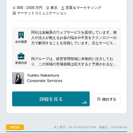
progression, event rhythms, and overall messaging to
direct communication
800 - 1500 万円
東京
営業＆マーケティング
マーケットコミュニケーション
Collaborate with Engineering teams to ideate, test,
and release new in-game features designed to
enhance or improve customer experiences for Direct
Marketing channels
同社は金融系のウェブサービスを提供しています。個
Act as a driver of culture on the team, fostering
人や法人が抱えるお金の悩みや不安をテクノロジーの
learning, collaboration, player centricity, and
会社概要
力で解消することを目指しています。主なサービスに
excellence with an outcome oriented mindset
は、個人向けの自動家計簿や資産管理サービス、経済
Required in-office 3 days per week on Tuesday,
メディア、金融商品の比較プラットフォームが含まれ
Wednesday, and Thursday
同グループは、経営管理領域に本格的に注力してお
ます。法人向けにはクラウドサービスや企業間後払い
業務内容
り、この領域の市場規模は拡大すると予測されるな
決済サービスを提供しています。
━━━━━━━━━━━━━━━#spotlightjob1
ど、急速なニーズの高まりがあります。
この成長フェーズにおいて、事業拡大を力強く推進す
Yukiko Nakamura
るマーケティング戦略の立案・実行責任者を募集しま
Corporate Services
す。
━━━━━━━━━━━━━━━
■ポジションについて
詳細を見る
検討する
同社の提供する全てのサービスに対するマーケティン
グ戦略の立案と実行を統括し、事業目標達成にコミッ
トしていただきます。
■具体的な業務内容
同社の全プロダクト／サービスを横断した統合マーケ
NEW
求人番号：JN -072026-207789
掲載日：2026-08-04
ティング戦略の設計、予算策定、および実行管理