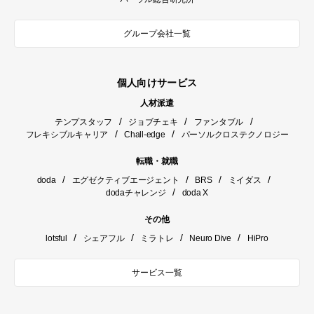
グループ会社一覧
個人向けサービス
人材派遣
/
/
/
テンプスタッフ
ジョブチェキ
ファンタブル
/
/
フレキシブルキャリア
Chall-edge
パーソルクロステクノロジー
転職・就職
/
/
/
/
doda
エグゼクティブエージェント
BRS
ミイダス
/
dodaチャレンジ
doda X
その他
/
/
/
/
lotsful
シェアフル
ミラトレ
Neuro Dive
HiPro
サービス一覧