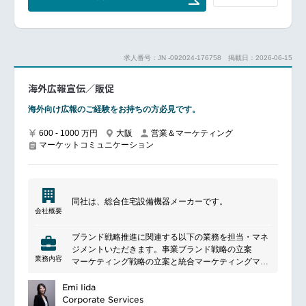
管理システムの開発と維持、顧客データを分析し、ビ
ジネス戦略やイニシアティブに活用できるトレンドや
インサイトを特定する。
部門横断的なチームと協力し、顧客エンゲージメント
と満足度を高めるための複数チャネルにわたるキャン
求人番号：JN -092024-176758
掲載日：2026-06-15
ペーンを開発実行。ロイヤルティプログラム、紹介、
その他のイニシアチブを含む顧客維持プログラムの実
海外広報宣伝／販促
施管理。
顧客からのフィードバックを監視し、顧客の懸念や苦
海外向け広報のご経験をお持ちの方必見です。
情に対処するための戦略を策定。CRMイニシアチブの
予算を策定・管理し、すべてのプロジェクトが期限内
600 - 1000 万円
大阪
営業＆マーケティング
かつ予算内で完了するようにする。
マーケットコミュニケーション
カスタマー・リレーションシップ・マネジメントにお
ける新たなトレンドに常にアンテナを張り、新たなイ
ニシアチブを提案する。
同社は、総合住宅設備機器メーカーです。
会社概要
ブランド戦略推進に関連する以下の業務を担当・マネ
ジメントいただきます。事業ブランド戦略の立案
業務内容
マーケティング戦略の立案と統合マーケティングマネ
ジメント
経営理念の策定と浸透
Emi Iida
コーポレートブランド戦略の立案と浸透
Corporate Services