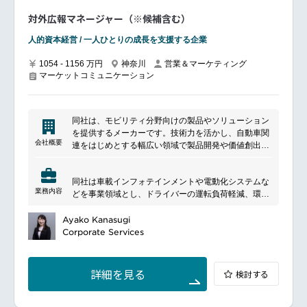
ターゲット顧客層（SMBからEnterpriseまで）に応じ
たリードジェネレーションおよびナーチャリング戦略
対外広報マネージャー（※候補含む）
の立案と実行
コンサルティング部門やセールス部門（セールス本
人的資本経営 / 一人ひとりの成長を支援する企業
部）と連携し、クロスセル拡大に向けた施策の企画・
実行
1054 - 1156 万円
神奈川
営業＆マーケティング
マーケットコミュニケーション
企業ブランド確立および認知度向上のための広報戦
略、コンテンツ戦略の推進
マーケティング部門の組織構築、チームメンバーの採
用、育成、およびマネジメント
同社は、モビリティ分野向けの製品やソリューション
を提供するメーカーです。技術力を活かし、自動車関
■魅力ポイント
会社概要
連をはじめとする幅広い領域で製品開発や価値創出に
事業成長の最前線で戦略を牽引
取り組んでいます。品質や信頼性を重視したものづく
同グループの成長戦略の要となる経営管理領域におい
りを強みに、利用者の利便性や快適性の向上を支援。
て、SaaSとコンサルティングを組み合わせた事業の
同社は車載インフォテインメントや電動化システムな
変化する市場ニーズに対応しながら、持続可能な社会
マーケティング戦略全体をリードし、組織の成長を牽
業務内容
どを事業領域とし、ドライバーの運転負荷軽減、環境
の実現とモビリティの進化に貢献しています。
引できます。
対応車向けに革新的なデバイスやソリューションを提
AIによる事業変革
供する企業です。
Ayako Kanasugi
クラウドからさらにAIへと進化するSaaS事業におい
そんな同社にて、豊富な対外広報の実務経験を持ち、
Corporate Services
て、AIを活用したサービスのマーケティングに携わ
組織の立ち上げやメンバーの育成・トレーニングをリ
り、将来の市場成長を牽引する役割を担えます。
ードしていただけるマネージャーを募集いたします。
多様なキャリア形成
━━━━━━━━━━━━━━━
マーケティングで得たスキルとプロダクトの知見を活
詳細を見る
検討する
■ポジションについて
かし、将来的にセールスなど他部署での責任あるポジ
対外広報全体の戦略立案から実行までを主導していた
ションでの起用や短期間でのステップアップも可能で
だきます。