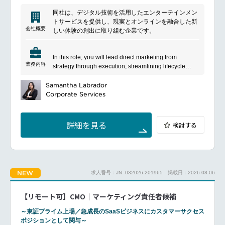
同社は、デジタル技術を活用したエンターテインメン
トサービスを提供し、現実とオンラインを融合した新
会社概要
しい体験の創出に取り組む企業です。
In this role, you will lead direct marketing from
業務内容
strategy through execution, streamlining lifecycle
communications and driving player engagement,
retention, and monetization, living up to the ambitious
Samantha Labrador
vision for one of our game titles.
Corporate Services
━━━━━━━━━━━━━━━
■Responsibilities
詳細を見る
検討する
Craft messaging strategies that are deeply aligned
with in-game progression, event rhythms, and other
strategic initiatives
Drive end to end user communication implementation
from planning to copywriting, creative production, and
NEW
求人番号：JN -032026-201965
掲載日：2026-08-06
release
Improve campaign performances through A/B testing,
segmentation, and user survey insights
【リモート可】CMO｜マーケティング責任者候補
Build trust and collaborate with Product, Live
Operations, Product Marketing, Data Science,
～東証プライム上場／急成長のSaaSビジネスにカスタマーサクセス
Community, and Design teams to align in-game
ポジションとして関与～