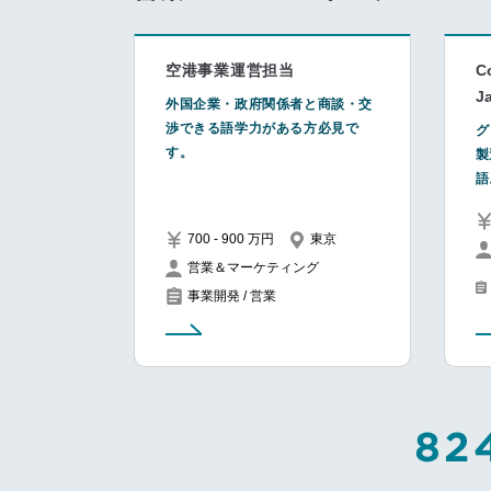
空港事業運営担当
C
J
外国企業・政府関係者と商談・交
渉できる語学力がある方必見で
グ
す。
製
語
700 - 900 万円
東京
営業＆マーケティング
事業開発 / 営業
82