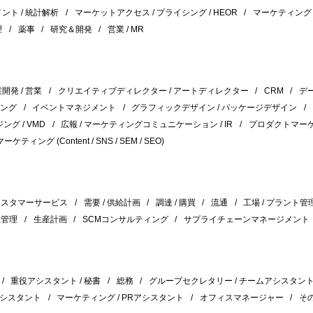
ント / 統計解析
マーケットアクセス / プライシング / HEOR
マーケティング
理
薬事
研究＆開発
営業 / MR
開発 / 営業
クリエイティブディレクター / アートディレクター
CRM
デ
ィング
イベントマネジメント
グラフィックデザイン / パッケージデザイン
グ / VMD
広報 / マーケティングコミュニケーション / IR
プロダクトマーケ
ーケティング (Content / SNS / SEM / SEO)
カスタマーサービス
需要 / 供給計画
調達 / 購買
流通
工場 / プラント管
注管理
生産計画
SCMコンサルティング
サプライチェーンマネージメント
重役アシスタント / 秘書
総務
グループセクレタリー / チームアシスタン
荷アシスタント
マーケティング / PRアシスタント
オフィスマネージャー
そ