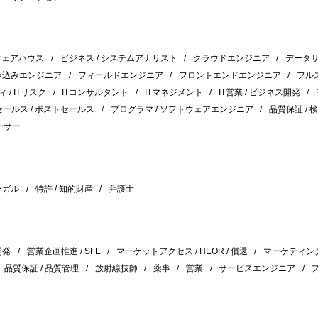
タウェアハウス
ビジネス / システムアナリスト
クラウドエンジニア
データ
み込みエンジニア
フィールドエンジニア
フロントエンドエンジニア
フル
ィ / ITリスク
ITコンサルタント
ITマネジメント
IT営業 / ビジネス開発
ールス / ポストセールス
プログラマ / ソフトウェアエンジニア
品質保証 / 
ーサー
ーガル
特許 / 知的財産
弁護士
開発
営業企画推進 / SFE
マーケットアクセス / HEOR / 償還
マーケティン
品質保証 / 品質管理
放射線技師
薬事
営業
サービスエンジニア