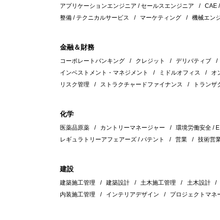
アプリケーションエンジニア / セールスエンジニア
CAE 
整備 / テクニカルサービス
マーケティング
機械エン
金融＆財務
コーポレートバンキング
クレジット
デリバティブ
インベストメント・マネジメント
ミドルオフィス
オ
リスク管理
ストラクチャードファイナンス
トランザ
化学
医薬品原薬
カントリーマネージャー
環境労働安全 / E
レギュラトリーアフェアーズ / パテント
営業
技術営
建設
建築施工管理
建築設計
土木施工管理
土木設計
内装施工管理
インテリアデザイン
プロジェクトマネ