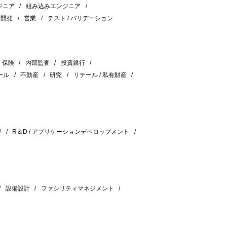
ジニア
組み込みエンジニア
＆開発
営業
テスト / バリデーション
保険
内部監査
投資銀行
ール
不動産
研究
リテール / 私有財産
理
R＆D / アプリケーションデベロップメント
設備設計
ファシリティマネジメント