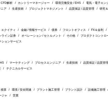
/ CFD解析
カントリーマネージャー
環境労働安全 / EHS
電気・電子エン
ジニア
生産技術
プロジェクトマネジメント
品質保証 / 品質管理
研究
エクイティ
金融 / 情報サービス
債券
フロントオフィス
FX＆金利
ンライン証券
オペレーション / セトルメント
その他
プロダクトコントロ
クションサービス
HS
マーケティング
プロセスエンジニア
生産技術
品質保証 / 品質管
業
テクニカルサービス
積算
環境 / 安全関連
プラント施工管理
プラント設計
設備施工管理
ージャ
営業