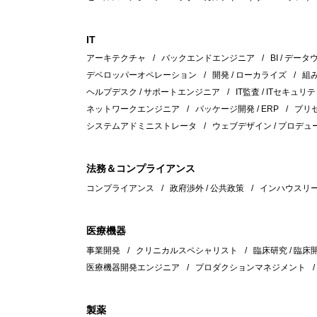
IT
アーキテクチャ
バックエンドエンジニア
BI / デー
デベロッパーオペレーション
開発 / ローカライズ
組
ヘルプデスク / サポートエンジニア
IT監査 / ITセキュリテ
ネットワークエンジニア
パッケージ開発 / ERP
プリセ
システムアドミニストレータ
ウェブデザイン / プロデュ
法務＆コンプライアンス
コンプライアンス
政府渉外 / 公共政策
インハウスリ
医療機器
事業開発
クリニカルスペシャリスト
臨床研究 / 臨床
医療機器開発エンジニア
プロダクションマネジメント
製薬