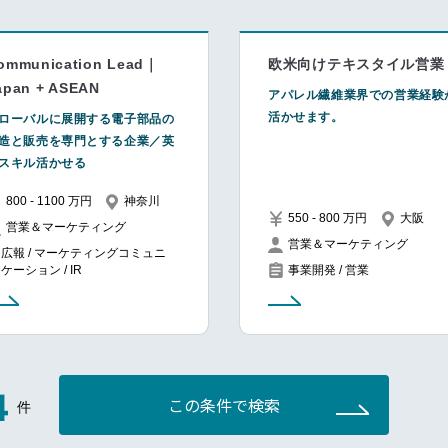
ommunication Lead｜
欧米向けテキスタイル営業
apan + ASEAN
アパレル繊維業界での営業経験
活かせます。
ローバルに展開する電子部品の
造と販売を専門とする企業／英
スキル活かせる
800 - 1100 万円
神奈川
550 - 800 万円
大阪
営業＆マーケティング
営業＆マーケティング
広報 / マーケティングコミュニ
ケーション / IR
事業開発 / 営業
4
この条件で検索
件