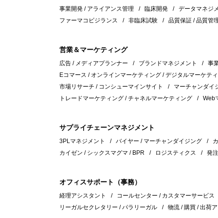
事業開発 / アライアンス管理
臨床開発
データマネジメ
ファーマコビジランス
非臨床試験
品質保証 / 品質管
営業＆マーケティング
広告 / メディアプランナー
ブランドマネジメント
事業
Eコマース / オンラインマーケティング / デジタルマーケテ
市場リサーチ / コンシューマインサイト
マーチャンダイジン
トレードマーケティング / チャネルマーケティング
Webマ
サプライチェーンマネジメント
3PLマネジメント
バイヤー / マーチャンダイジング
カイゼン / シックスマグマ / BPR
ロジスティクス
発
オフィスサポート（事務）
経理アシスタント
コールセンター / カスタマーサービス
リーガルセクレタリー / パラリーガル
物流 / 購買 / 出