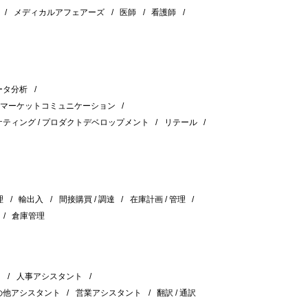
メディカルアフェアーズ
医師
看護師
ータ分析
マーケットコミュニケーション
ティング / プロダクトデベロップメント
リテール
理
輸出入
間接購買 / 調達
在庫計画 / 管理
倉庫管理
ト
人事アシスタント
の他アシスタント
営業アシスタント
翻訳 / 通訳