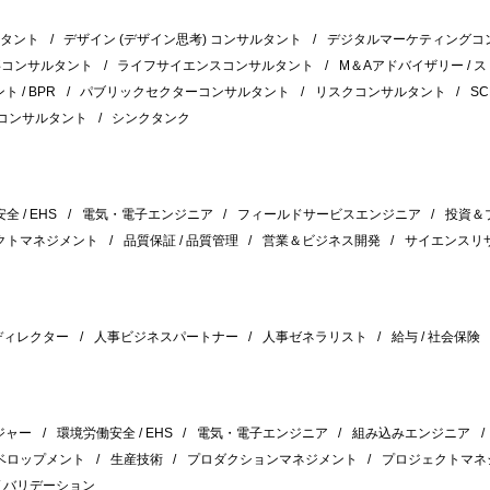
ルタント
デザイン (デザイン思考) コンサルタント
デジタルマーケティングコ
事コンサルタント
ライフサイエンスコンサルタント
M＆Aアドバイザリー / 
 / BPR
パブリックセクターコンサルタント
リスクコンサルタント
S
コンサルタント
シンクタンク
 / EHS
電気・電子エンジニア
フィールドサービスエンジニア
投資＆
クトマネジメント
品質保証 / 品質管理
営業＆ビジネス開発
サイエンスリ
 ディレクター
人事ビジネスパートナー
人事ゼネラリスト
給与 / 社会保険
ジャー
環境労働安全 / EHS
電気・電子エンジニア
組み込みエンジニア
ベロップメント
生産技術
プロダクションマネジメント
プロジェクトマネ
/ バリデーション