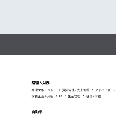
経理＆財務
経理マネージャー
買掛管理 / 売上管理
アドバイザー 
財務企画＆分析
IR
生産管理
税務 / 財務
自動車