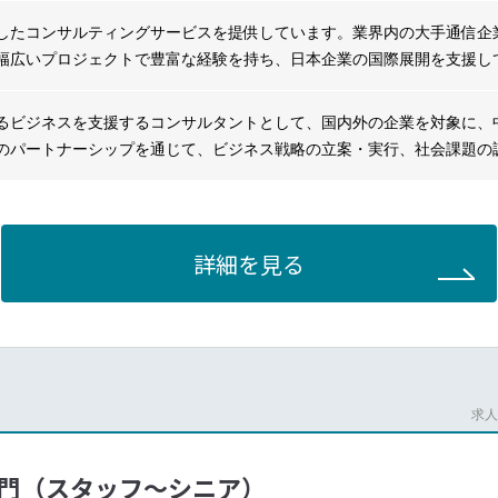
したコンサルティングサービスを提供しています。業界内の大手通信企
幅広いプロジェクトで豊富な経験を持ち、日本企業の国際展開を支援し
lightjob2
の変化に迅速に対応し、戦略策定から現場での改革実行までワンストッ
るビジネス基盤の構築において、確かな専門知識と実績を持ち、革新的
るビジネスを支援するコンサルタントとして、国内外の企業を対象に、
。
のパートナーシップを通じて、ビジネス戦略の立案・実行、社会課題の
支援を行っていただきます。主に、以下の領域に関するコンサルティン
術のマッチング支援:
詳細を見る
の社会課題の調査、分析／途上国の社会課題の解決に資する技術の発掘
る社会課題解決イノベーションの創出
応するビジネスモデルづくり支援:
求人番
、実現（現地企業とのパートナーシップ構築）
門（スタッフ～シニア）
ライシング／ファイナンスモデルの構築