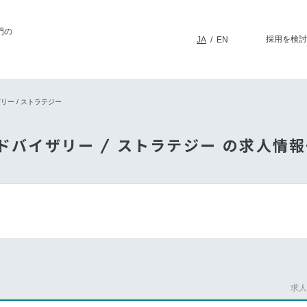
門の
採用を検討
JA
/
EN
リー / ストラテジー
ドバイザリー / ストラテジー の求人情
求人番