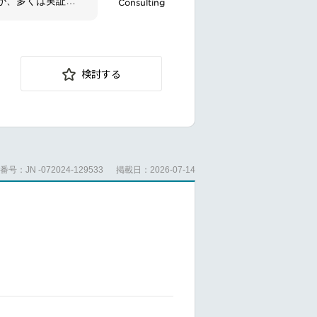
が、多くは実証実
Consulting
、資金調達、実
ます。
検討する
す。スマートシテ
定支援、事業パー
証支援、スマート
号：JN -072024-129533
掲載日：2026-07-14
スモデル検討など
貨システム、ロー
、スマートシティ
サービス輸出・展