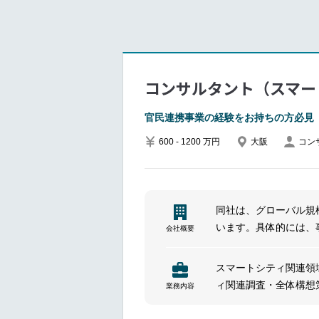
す。
複雑で一筋縄ではいか
募をお待ちしています
━━━━━━━━━━━━━━━
■ポジションについて
コンサルタント（スマー
経済産業省や厚生労働
や業界団体、民間企業
官民連携事業の経験をお持ちの方必見
入・定着・活躍促進等
600 - 1200 万円
大阪
コン
組織・人材マネジメン
生活・社会サービス／
地域の将来構想（人口
地域施策・事業の実装
同社は、グローバル規
います。具体的には、
会社概要
策定、組織人事マネジ
■具体的な業務内容
と複雑化するビジネス
論点整理・To-Be設
スマートシティ関連領
ィ関連調査・全体構想
業務内容
調査・分析統計・各種
トナーリング支援など
と課題の把握