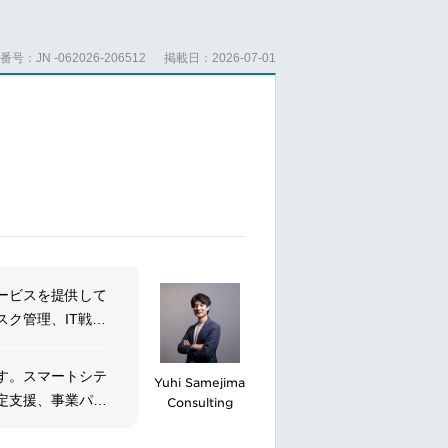
り組める方のご応
号：JN -062026-206512
掲載日：2026-07-01
軸に、地方自治体
（外国人材の受
ービスを提供して
ク管理、IT戦略
す。グローバル化
点の明確化
す。スマートシテ
Yuhi Samejima
定支援、事業パー
Consulting
ング等による現状