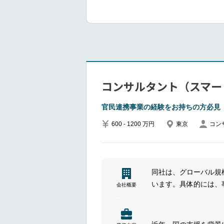
━━━━━━━━━━━━━━━
■所属いただく組織の
デザインコンサルティ
出を推進するとともに
■ポジションについて
デザインコンサルティ
コンサルタント（スマー
え、CX起点の解決策
ユーザー調査・サービ
官民連携事業の経験をお持ちの方必見
走し、品質担保とプロ
600 - 1200 万円
東京
コン
併せて、体制設計とリ
す。
顧客CXO／意思決定
ップ構築につなげ、
同社は、グローバル規
さらに、チームリーダ
います。具体的には、
会社概要
高度化により提供価値
策定、組織人事マネジ
■具体的な業務内容
と複雑化するビジネス
顧客への提案活動およ
デザインコンサルティ