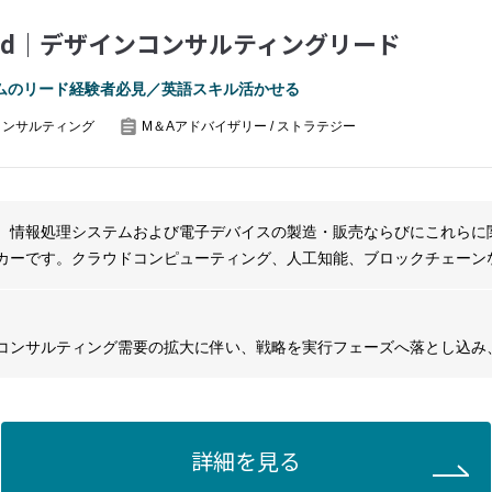
ng Lead｜デザインコンサルティングリード
ムのリード経験者必見／英語スキル活かせる
コンサルティング
M＆Aアドバイザリー / ストラテジー
、情報処理システムおよび電子デバイスの製造・販売ならびにこれらに
カーです。クラウドコンピューティング、人工知能、ブロックチェーン
デジタルトランスフォーメーションを支援しています。また、コンピュ
フトウェア、サービスの開発・提供において、高度な技術と豊富な経験
情報通信技術のグローバルリーダーとして、顧客のビジネスニーズに合
コンサルティング需要の拡大に伴い、戦略を実行フェーズへ落とし込み
を提供し、持続可能な社会の構築に貢献しています。
ドできるマネジメント人材が求められています。
略を具体的な企画・プロジェクトとして具現化し、顧客への価値提供を
発と組織深化をお任せします。
双方をリードし、実行責任を持って成果創出を牽引したい方からのご応
詳細を見る