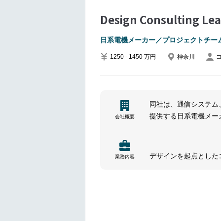
Design Consulti
日系電機メーカー／プロジェクトチー
1250 - 1450 万円
神奈川
同社は、通信システム
提供する日系電機メー
会社概要
駆使し、企業や組織の
ネットワーク機器、ソ
ムが活躍しています。
デザインを起点とした
業務内容
されたソリューション
出・デリバリーをリー
本ポジションでは、戦
もに、チームの能力開
プロジェクトと組織の
ます。