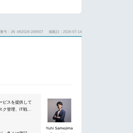
とした新規価値創
号：JN -062026-206507
掲載日：2026-07-14
界課題を深く捉
ーまで一貫して伴
力を最大化しま
期パートナーシ
ービスを提供して
た分析やプロセス
ク管理、IT戦略
す。グローバル化
Yuhi Samejima