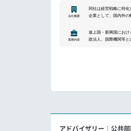
同社は経営戦略に特化
企業として、国内外の
会社概要
━━━━━━━━━━━━━━━#spot
の経営課題や市場環境
す。特に製造業におけ
途上国・新興国におけ
を提供し続けています
政法人、国際機関等と
業務内容
設計・変革等に向けた
ます。
途上国の社会課題と技
技術を活かせる途上国
化支援
技術の組み合わせによ
途上国の市場環境に対
ビジネスモデルの設計
アドバイザリー｜公共部
収益モデルの設計、プ