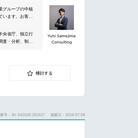
業グループの中核
ています。お客様
プでサポートしま
なソリューション
中央省庁、独立行
Yuhi Samejima
調査・分析、制度
Consulting
グをお任せいたし
検討する
、技術開発、製品
号：JN -042026-202427
掲載日：2026-07-09