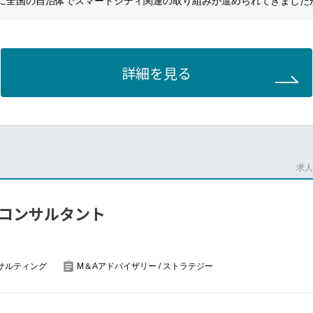
に全国の自治体でスマートシティ関連の取り組みが進められてきました
保およびマネジメント
装や市民生活の向上につながっていないケースも見られます。
・リソース最適化
自治体のスマートシティ推進を支援するため、計画策定から組織づくり
バーの育成および指導
て支援するとともに、関連する民間企業の事業化支援にも取り組んでい
層とのコミュニケーション
詳細を見る
の連携によるプロジェクト推進
析およびプロジェクトプロセスの高度化
域で、国・自治体、民間企業向けに以下のようなサービス提供を行いま
策定（例）スマートシティ導入可能性調査、スマートシティ全体構想策
lightjob2
画策定（例）スマートシティ事業計画策定、スマートシティサービス実
求人番
援、スマートシティ法制度・規制関連調査、スマートシティファイナン
コンサルタント
援（例）スマートシティインフラ（都市OS、データ連携基盤、地域通
、スマートシティサービス開発支援（モビリティサービス開発支援等）
進主体設立、ファイナンス支援）など
サルティング
M＆Aアドバイザリー / ストラテジー
展開支援（例）スマートシティ関連システム運用支援、スマートシティ