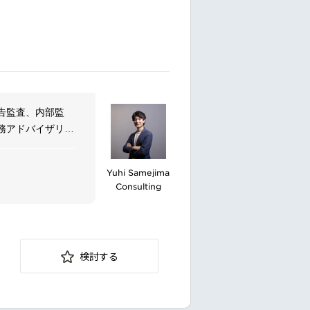
体制の構築
告監査、内部監
務アドバイザリ
営上のリスクを評
Yuhi Samejima
Consulting
検討する
。
伴走支援を行いま