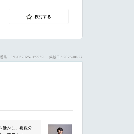
証支援、スマート
マップ、体制、
スモデル検討など
検討する
貨システム、ロー
、推進体制・ガバ
、スマートシティ
サービス輸出・展
号：JN -062025-189959
掲載日：2026-06-27
書・開示資料等の
ら調査・分析、政
を活かし、複数分