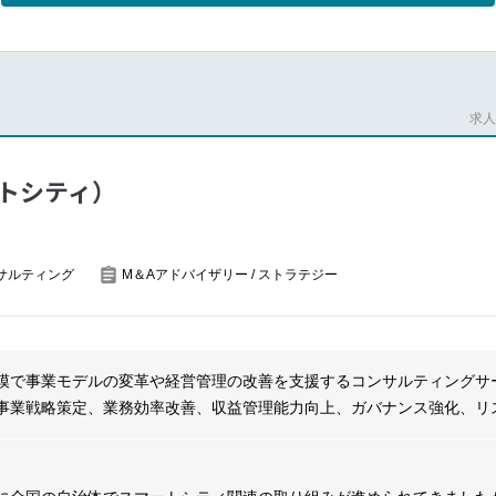
ミッション
ングを通じて顧客の業務・経営課題を解決し、サービスデザインを中心
、組織全体のデザインコンサルティング能力の高度化を実現。
求人番
ングの実行責任者として、BTC型コンサルタントの立場で重要顧客の業
トシティ）
を提案し案件獲得のリードをお任せします。
ス設計・プロトタイピング等を用いて、提案に留まらず実行・デリバリ
ジェクトマネジメントを遂行、
サルティング
M＆Aアドバイザリー / ストラテジー
ソース最適化を行い、事業部門・関係部署と連携してプロジェクト推進
層との継続的な対話を通じて経営課題を抽出し、新規事業機会の共創と長
模で事業モデルの変革や経営管理の改善を支援するコンサルティングサ
ー・メンバーの育成とナレッジマネジメントを推進し、生成AIを活用し
事業戦略策定、業務効率改善、収益管理能力向上、ガバナンス強化、リス
と生産性の向上を図ります。
メント変革など、幅広い分野でクライアントのビジネス課題に対応しま
環境において、企業の成長や持続可能な変革をサポートしています。
び案件獲得
ングプロジェクトの実行・デリバリー