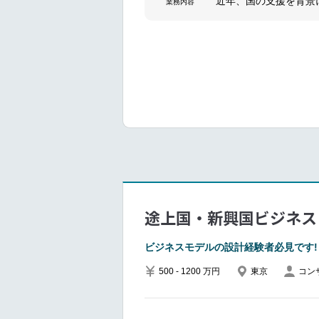
近年、国の支援を背景
業務内容
プロジェクト品質の担
験段階にとどまり、実
プロジェクト体制設計
こうした課題に対し、
チームリーダー・メン
装・運営までを一貫し
顧客経営層・意思決定
━━━━━━━━━━━━━━━
事業部門・関係部署と
■業務内容
生成AIを活用した分
スマートシティ関連領
ィ関連調査・全体構想
トナーリング支援など
━━━━━━━━━━━━━━━#spot
スマートシティ事業計
シティサービス導入支
途上国・新興国ビジネス
スマートシティ構築支
カル5G等）開発支援
ビジネスモデルの設計経験者必見です!
サービス実装支援（推
500 - 1200 万円
東京
コン
スマートシティ運用・
開支援など