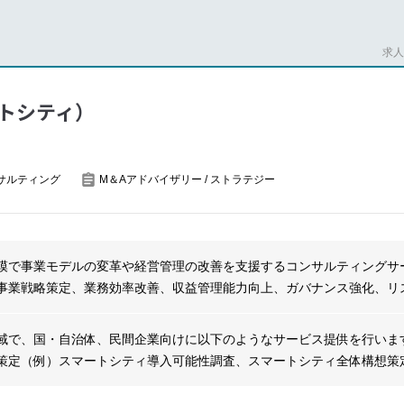
ない課題に対して、知的好奇心をもって考え抜き、実行まで粘り強く取
。
求人番
トシティ）
省、出入国在留管理庁、内閣官房等の官公庁の調査・政策立案支援を主
へのコンサルティングも実施しています。主要テーマ人材の確保・定着
）
サルティング
M＆Aアドバイザリー / ストラテジー
ト（人的資本経営、ダイバーシティ経営、女性活躍等）
レジリエンス（子育て、教育、福祉、防災等）
減少・少子高齢化を踏まえた地域戦略／産業・人材戦略）
（事業の設計～実行伴走・効果検証）
模で事業モデルの変革や経営管理の改善を支援するコンサルティングサ
事業戦略策定、業務効率改善、収益管理能力向上、ガバナンス強化、リス
メント変革など、幅広い分野でクライアントのビジネス課題に対応しま
環境において、企業の成長や持続可能な変革をサポートしています。
計社会課題／クライアント課題の整理、目指す姿（To-Be）および優先論
域で、国・自治体、民間企業向けに以下のようなサービス提供を行いま
策定（例）スマートシティ導入可能性調査、スマートシティ全体構想策
データ分析、国内外の参考事例調査、政策・制度・法令の整理、ヒアリ