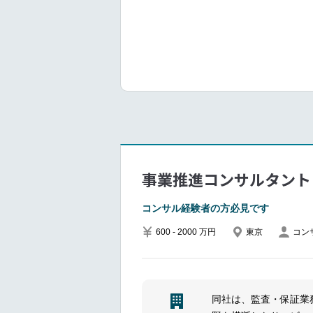
スマートシティ事業計
戦略・計画／施策設計
シティサービス導入支
KPI等の整理を含む）
スマートシティ構築支
合意形成・推進体制づ
カル5G等）開発支援
ナンス（役割分担、意
サービス実装支援（推
実装・実行支援現場実
スマートシティ運用・
開支援など
効果検証・改善・情報
事業推進コンサルタント
作成を含む）
コンサル経験者の方必見です
■同チームについて
600 - 2000 万円
東京
コン
将来の社会課題を見据
策・戦略立案、実行支
パブリックセクターを
同社は、監査・保証業