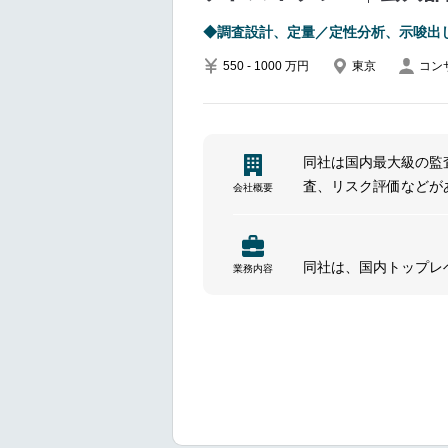
◆調査設計、定量／定性分析、示唆出
途上国に普及・浸透さ
550 - 1000 万円
東京
コン
自社技術を構成要素と
他社（海外含む）の差
同社は国内最大級の監
途上国の制度構築・制
査、リスク評価などが
会社概要
ー、コンサルティング
途上国に新たに必要と
価するための専門的な
社会課題の解決を後押
同社は、国内トップレ
業務内容
大手グローバル企業の
アドバイザリーやコン
生き生きとしたインタ
より良い社会の構築の
━━━━━━━━━━━━━━━
今回は、「人」に関わ
官公庁・自治体・企業