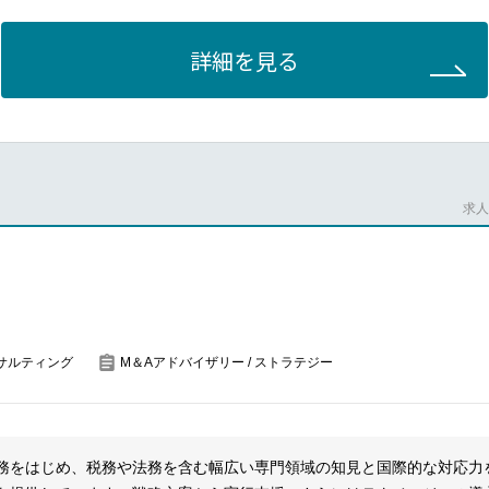
画策定（例）スマートシティ事業計画策定、スマートシティサービス実
調査・分析結果に基づく、戦略・計画の策定、施策案の具体化（ロード
援、スマートシティ法制度・規制関連調査、スマートシティファイナン
詳細を見る
援（例）スマートシティインフラ（都市OS、データ連携基盤、地域通
くり有識者会議・研究会・ワークショップ等の設計・運営、関係者調整
、スマートシティサービス開発支援（モビリティサービス開発支援等）
思決定、進捗管理等）の整備
進主体設立、ファイナンス支援）など
装への伴走、運用設計・定着支援、自走化に向けた支援
展開支援（例）スマートシティ関連システム運用支援、スマートシティ
求人番
発信効果検証と改善提案、成果の取りまとめ、対外的な情報発信（報告
サルティング
M＆Aアドバイザリー / ストラテジー
え、持続可能でより良い社会の実現に向けて、制度・事業の構想策定か
援までを一貫して担うコンサルティングチームです。
中心に、民間企業にもサービスを提供しています。
務をはじめ、税務や法務を含む幅広い専門領域の知見と国際的な対応力