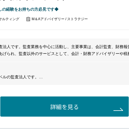
しの経験をお持ちの方必見です◆
せるための実行体制づくり支援:
サルティング
M＆Aアドバイザリー / ストラテジー
するコンソーシアムの組成
別化された技術の自社プロジェクトへの取り込み／現地オペレーション
査法人です。監査業務を中心に活動し、主要事業は、会計監査、財務報
度変革支援:
あげられ、監査以外のサービスとして、会計・財務アドバイザリーや税
なども提供しています。企業や組織の財務健全性や透明性を確保し、経
なる制度の設計、構築
サービスを提供しています。
しする制度変革／途上国の商慣習を踏まえた普及活動
ベルの監査法人です。
日本法人であり、
サルティングなども提供しています。
ーナショナルな環境で、
ために貢献できる人材を求めています。
詳細を見る
る社会課題を扱うグループにて、公共部門アドバイザリーを募集します
・業界団体などを対象に、調査・分析、政策・戦略立案、実行に向けた