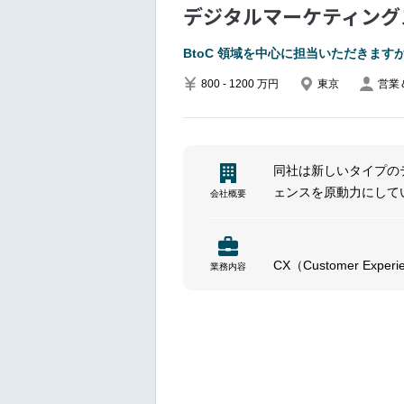
Collaborate with partn
デジタルマーケティングスペシャリ
generation.
Track ROI and generat
BtoC 領域を中心に担当いただきます
strategies.
800 - 1200 万円
東京
営業
Public Relations (PR)S
alignment with global
Build and nurture relat
同社は新しいタイプの
key publications.
ェンスを原動力にして
会社概要
Manage press releases,
ションをデザイン、構
timely delivery.
Monitor and report on 
Work with the CNXJ cou
CX（Customer 
業務内容
branding activities
装までを包括的に支援
本ポジションではクラ
Digital MarketingLocal
基づきデジタルチャネ
[region/country] market
BtoC 領域を中心に
Collaborate with local
audiences.
━━