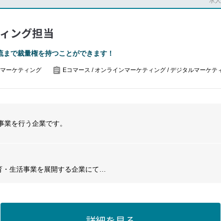
求人番
ティング担当
流まで裁量権を持つことができます！
マーケティング
Eコマース / オンラインマーケティング / デジタルマーケテ
事業を行う企業です。
教育・生活事業を展開する企業にて
く、【Web・デジタルマーケティング】
は、介護事業に力を入れているグループ会社への出向となります。
設は比較的高級感のある施設であり、そこの集客をするために今回はマ
詳細を見る