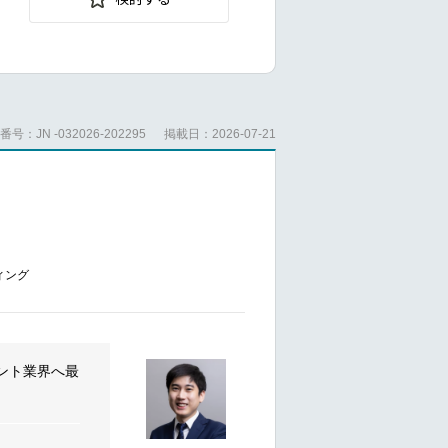
がございま
が実現しやす
号：JN -032026-202295
掲載日：2026-07-21
用意されてい
ィング
できます
ント業界へ最
と・挑戦する
ありやる気も