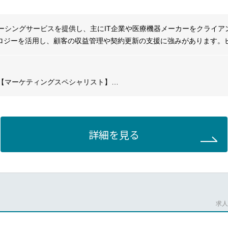
ications and product updates with the sales team
ets B2B Solutions website and updating company LinkedIn page
ーシングサービスを提供し、主にIT企業や医療機器メーカーをクライア
dia communications – growing followers and engagement
ノロジーを活用し、顧客の収益管理や契約更新の支援に強みがあります。
performance advertising (social media & Google), in collaboration with 
ートし、顧客の獲得から導入、拡大、更新までをカバーします。グロー
提供センターを運営しており、ハードウェア、ソフトウェア、SaaS、
M platform and sending out emails to our database
分野に対応したサービスを提供しています。
reports to review work and improve best practice / revenue drive
【マーケティングスペシャリスト】
ompetitors and reporting
 previous shows and campaigns to best target future sales
（Concentrix Japanが主催するビジネス開発イベント、ローカル
y with the rest of the company Tickets team and wider company global
ベント）、PR（地元の代理店やメディアとの協力）、デジタルマーケ
our company culture and living our core values
のローカライズ、ローカルで開発されたキャンペーンのための地元代理
詳細を見る
l marketing / product needs from English to Japanese
ーケティング）をお任せします。
長し、内部および外部のステークホルダーと効果的に協力しできる方か
lightjob1
Field MarketingPlan, execute, and evaluate local business developmen
engage prospects and clients.
articipation in local conferences, including booth management, collat
求人番
ound coordination.