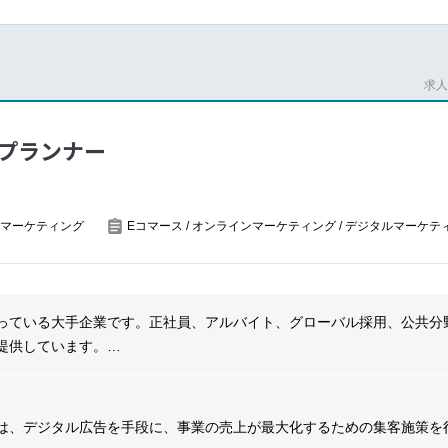
eams and partners on joint digital marketing initiatives, ensuring cohes
success metrics.
ough data-driven insights, tracking KPIs like engagement rates, lead 
ス／マーケティング戦略を理解し最適なデジタルマーケティング施策の
agram・X・TikTok 等）・LINE を活用したキャンペーン企画・実行・効
求人番
よびデザイナー・コピーライターとの連携による制作ディレクション
およびアフィリエイトマーケティングの企画・運用・ROI 分析
プランナー
lightjob4
コンテンツ）の分析・活性化施策立案
O のベストプラクティスを使用してWeb サイトへのトラフィックを増
s・Looker Studio 等の分析ツールを用いたトラフィック・CV・LTV 分析
マーケティング
Eコマース / オンラインマーケティング / デジタルマーケテ
ィングおよび改善提案によるクライアント成果最大化
ントステークホルダーとの円滑なコミュニケーション・プレゼンテーシ
っている大手企業です。正社員、アルバイト、グローバル採用、公共分
lightjob4
提供しています。
人々が笑顔になれる社会を目指すビジョンを掲げ、個人と組織の成長を
開し、前向きに働く人々と成長する企業を支援しています。
」というメッセージのもと、働くことに課題を感じた人々が安心して利
は、デジタル広告を手段に、事業の売上が最大化するための集客施策を
、転職支援、派遣、アウトソーシング、求人メディア、組織・人事コン