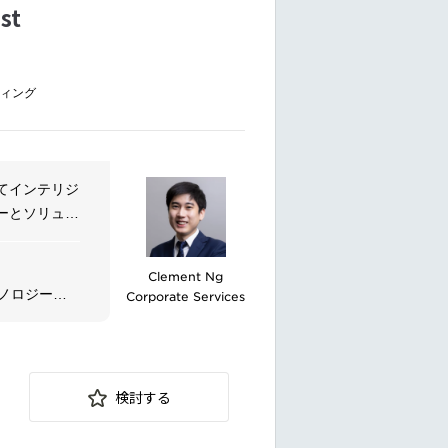
g and lead
st
f event
ティング
ring
 coverage in
てインテリジ
ーとソリュー
h-quality and
alysis.
Clement Ng
d employer
クノロジー実
Corporate Services
ジネス目標に
ct in the
ます。
検討する
target