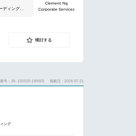
Clement Ng
を持つ」こと
ーディングカ
Corporate Services
ティング施策
検討する
時に、一般消
のプロモーシ
当します。
号：JN -102025-195005
掲載日：2026-07-21
nuously work
ge is edited
ティング
intained and