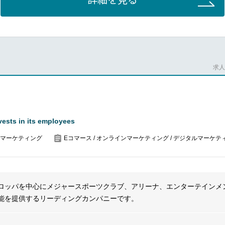
任せします。
ら安心感のもとで、立ち上がったばかりの同社にて0→1でつくる面白さ
以外もチャレンジできますし、あなたの「あれやりたいこれやりたい」
しており、研修制度も充実しています。
求人番
ル休暇を用意するなど、意欲が高い方には「自己成長」ができる環境が
容―――
vests in its employees
ケティング戦略立案・目標設計・KPIマネジメント
マーケティング
Eコマース / オンラインマーケティング / デジタルマーケテ
広告、Webサイト、CRM等)
ント(広告代理店、媒体、制作会社)
センター、事業部等)との連携、BPR・DX化の推進
いて裁量をもって企画～施策推進～効果検証の一連の業務を担うことが
ロッパを中心にメジャースポーツクラブ、アリーナ、エンターテインメ
方を踏襲するだけではなく、新しいマーケティング手法を取り入れるこ
能を提供するリーディングカンパニーです。
ケティング部で、メンバーは15名ほどです。平均年齢は35歳と経験も