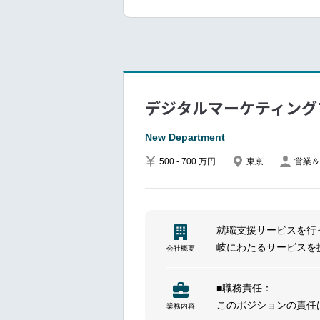
Partner with business t
具体的な業務
messaging and shared 
━━
Optimize campaigns thr
クライアントのビジネ
and web traffic.
eメール・SNS（Inst
コンテンツ企画立案お
インフルエンサー施策
デジタルマーケティング
━━━━━━━━━━━━━━━#spot
UGC（ユーザー生成
キーワードを調査しSE
New Department
Google Analytic
500 - 700 万円
東京
営業＆
KPI 設計・レポーテ
チームおよびクライア
就職支援サービスを行
━━━━━━━━━━━━━━━#spot
岐にわたるサービスを
会社概要
同社は、すべての働く
リューション事業を展
■職務責任：
「はたらくを楽しもう
このポジションの責任
業務内容
スを提供。具体的には