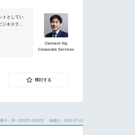
ントとしてい
ビジネスライ
the relevant
バルに展開
医療、ライフ
Clement Ng
Corporate Services
会議への参加、
 team
ティング（グ
店との協力、
検討する
らの応募をお
t events
eral
号：JN -102025-195329
掲載日：2026-07-12