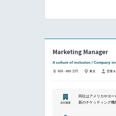
の上流から下流までお
大企業に籍をおきなが
す。
将来的には、担当領域
い環境です！
◎福利厚生がしっかり
◎会社としてもリスキ
ます。
Marketing Manager
―――具体的な業務内
A culture of inclusion / Company in
Web・デジタルマー
600 - 880 万円
東京
営業＆
企画・施策推進(Web
各パートナーマネジメ
関連部門(営業、コール
※自身の担当領域にお
同社はアメリカやヨー
。 ※これまでのやり
新のチケッティング機
会社概要
ことを重視しています!
―――部署―――
所属先はデジタルマー