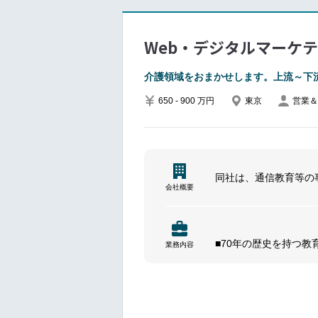
Web・デジタルマーケ
介護領域をおまかせします。上流～下
650 - 900 万円
東京
営業＆
同社は、通信教育等の
会社概要
■70年の歴史を持つ
業務内容
介護領域を担当いただ
を募集しております。
※こちらのポジション
同社が運営する介護施