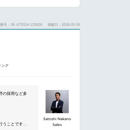
ive
conversion,
企画
果測定
号：JN -072024-125026
掲載日：2026-05-26
やす
ィング
ョンの実施
野の採用など多
促進する人材ソ
Satoshi Nakano
用できるサービ
行うことです。
Sales
サルティング、