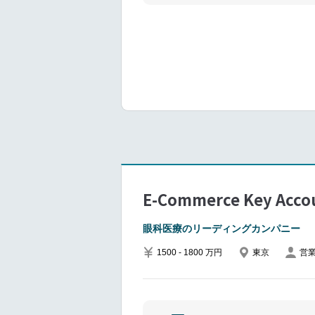
多くの定量情報（サイ
公共事業、新卒紹介、
内の各領域（ブランド
います。内向きではな
ダクトベンダー）と協
軟に対応しています。
ジタルマーケティング
■職務概要：
転職サービスのデジタ
集客最大化を図るため
また、デジタル広告以
た施策（プロダクトや
性を追求していくこと
■仕事内容の詳細：
デジタルマーケティン
E-Commerce Key Accou
担当メニューの効果改
広告代理店、各パート
眼科医療のリーディングカンパニー
コミュニケーションプ
1500 - 1800 万円
東京
営