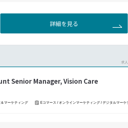
ト解析データ、登録・応募状況）や、定性情報（登録者の声、調査結果
障がい者雇用促進、グローバル人材採用など、多岐にわたる就職支援サ
、クリエイティブ、データ、開発）および社外の各パートナー（代理店
く、顧客や社会に目を向けた課題解決を重視し、豊富なリソースを活用
力し、企画立案から実行、効果測定までを一気通貫で担い、集客最大化
、プロモーション施策を実行します。
詳細を見る
ルマーケティングを担います。
の様々なデジタルマーケティング、プロモーション施策ををお任せしま
外にも、部内周辺施策（マスプロモーションやイベント、コンテンツな
データなど）連携を行い、利用者の増加を図るために、手段にとらわれ
が可能です。
求人番
グ・プロモーションの実施
nt Senior Manager, Vision Care
善に向けた課題・仮説立案、検証設計、施策・振り返りの実施
ナー等との折衝
ランニング、メディア選定、バイイング
業＆マーケティング
Eコマース / オンラインマーケティング / デジタルマー