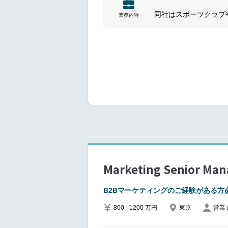
ある、活気あふれるメ
同社はスポーツクラブ
業務内容
ができるので業績貢献
ンパニーです。
━━━━━━━━━━━━━━━
━━━━━━━━━━━━━━━#spot
■ポジションについて
日本における マーケテ
の実行 を担う重要な
主要なマーケティング
費者およびクライアン
グローバルマーケティ
ョンエリアの管理・更
■Main responsibilities:
Support marketing acros
Collaboration with the
Marketing Senior Man
on improvements.
Ensure that the compa
B2Bマーケティングのご経験がある方
to be concise, refres
800 - 1200 万円
東京
営業
Work closely with the 
reviewed regularly to i