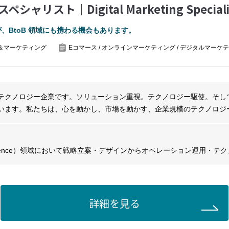
ers to plan and execute joint marketing events that enhance cobrandin
スト｜Digital Marketing Speciali
e post-event performance reports, ensuring continuous improvement o
が、BtoB 領域にも携わる機会もあります。
＆マーケティング
Eコマース / オンラインマーケティング / デジタルマーケ
erve as the primary liaison between CNXJ and local PR agencies, ensu
 brand messaging and goals.
ionships with local media outlets, journalists, and influencers to secure
テクノロジー企業です。ソリューション重視。テクノロジー駆使。そし
います。私たちは、心を動かし、市場を動かす、企業規模のテクノロジ
 thought leadership articles, and interview opportunities, ensuring hig
築、運用しています
PR campaign effectiveness, including media mentions and sentiment an
ntry lead, provide and manage initiatives related to corporate PR an
Experience）領域において戦略立案・デザインからオペレーション運用・テ
するグローバルカンパニーです。
イアント企業（国内大手保険会社、外資系アパレルブランドなど）のビ
ize global digital marketing campaigns for maximum relevance and impa
ルを活用したマーケティング戦略の設計・実行・改善をリードいただき
.
担当いただきますが、BtoB 領域にも携わる機会もあります。
詳細を見る
 agencies to develop and execute region-specific campaigns tailored to 