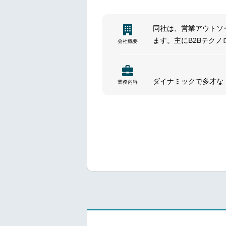
Sending of B2B commun
Updating company Tick
同社は、営業アウトソ
Lead on all social me
ます。主にB2Bテク
会社概要
Plan and execute paid 
フサイクル全体をサポ
team.
し、多言語対応の収益
Use of Salesforce ECR
サイエンスなど多様な
Work with Looker data 
ダイナミックで多才な
業務内容
Continuous review of c
を募集しています。
Working with data from
フィールドマーケティング
Work cross-functionall
パートナーとの共同イ
Positively adapting to 
ローバルキャンペーン
Translations for globa
パートナーとの共同マ
ペースの速い環境で成
待ちしております。
━━━━━━━━━━━━━━━#spot
━━━Responsibilities━━━
organized by CNXJ to 
Manage the company’s p
preparation, and on-gr