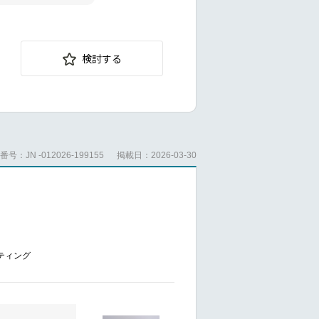
）をもとに、社
ービスを行って
、媒体社、プロ
して迅速かつ柔
を図るためのデ
検討する
す。
ど）や部を超え
ずあらゆる可能
号：JN -012026-199155
掲載日：2026-03-30
ケティング