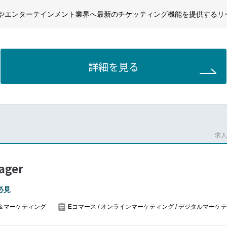
ンバーがそろっており、マーケティング活動の「上流～下流まで裁量権
やエンターテインメント業界へ最新のチケッティング機能を提供するリ
がしやすいと感じているメンバーが多数います！
lightjob
ィングマネージャー は、主に自社Webサイトを中心とした B2Cマーケ
詳細を見る
ポジションです。
チャネルを効果的かつ効率的に活用し、チケット販売の促進を図ると同
ト双方に対するブランド認知向上を支援します。
ングチームおよび日本国内の関係者と密に連携しながら、Webサイト上
新を行い、必要に応じて B2B向けコミュニケーションのサポートも担
求人番
s company website, including ability to edit images, text and links.
 Client Services Team to ensure processes are maintained and to conti
ager
ny website copy meets SEO requirements. Ensure that copy on each pa
必見
hed and focused on key work search improvement.
＆マーケティング
Eコマース / オンラインマーケティング / デジタルマーケ
venues and promoters ticketing teams to ensure that processes are ma
mprove usability. This includes occasional face to face client meetings.