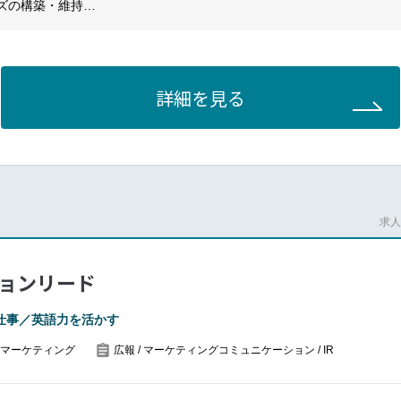
ズの構築・維持
・配信、広報代理店の管理
会への参加を通じ、当社の企業ブランドと評判を対外的に管理します。
ミュニケーション対応においても中心的な役割を担います。
詳細を見る
ケーション
信、リーダーシップメッセージの策定・発信、イントラネットコンテン
る変革コミュニケーションを主導し、社員のエンゲージメントと方向性
求人番
ュニケーション支援
・マーケティング活動を支援し、展示会・イベント・デジタルキャンペ
ョンリード
保します。
ティティの観点から、各部門が発信するコミュニケーション素材のレビ
仕事／英語力を活かす
マーケティング
広報 / マーケティングコミュニケーション / IR
・プロモーション
成果を、グローバル社内および対外的に積極的に発信します。