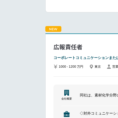
社内コミュニケーショ
るとともに、経営層と
また、従業員エンゲー
します。
■Responsibilities
NEW
Apart with regional in
to increase awareness
広報責任者
employees toward the 
Plan and execute inte
コーポレートコミュニケーションまたは
internal communicatio
Provide executive comm
1000 - 1200 万円
東京
営
and meeting slides, etc
Partner with regional l
communications initiati
同社は、素材化学分野
━━━━━━━━━━━━━━━#spot
会社概要
◇対外コミュニケーシ