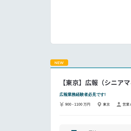
経営戦略や財務戦略・
決算説明資料、その他
決算説明会、その他投
アナリスト、機関投資
アナリスト、機関投資
自社IR Webサイト
※メディア向けコミュ
けの決算説明会の対応
外関連の業務に携わる
NEW
【東京】広報（シニアマ
広報業務経験者必見です!
900 - 1100 万円
東京
営業