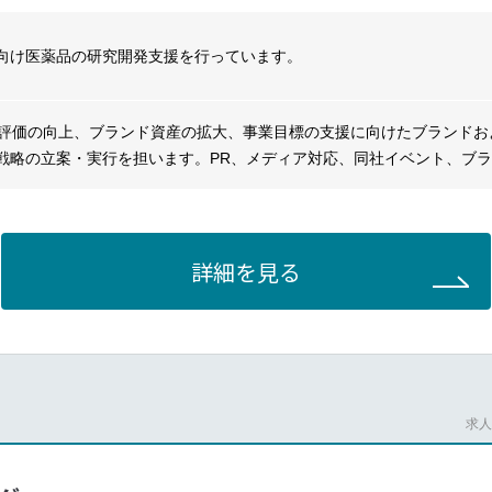
ンプロイヤーブランディング、地域コミュニティとのエンゲージメントも
向け医薬品の研究開発支援を行っています。
社評価の向上、ブランド資産の拡大、事業目標の支援に向けたブランドお
戦略の立案・実行を担います。PR、メディア対応、同社イベント、ブ
らゆるチャネルを通じて一貫した強力な企業メッセージを発信します。
ミュニケーション戦略の策定と主導
ディア（獲得メディア）対応、プレスリリース、危機管理コミュニケー
ティの管理と各媒体での一貫性確保
詳細を見る
務などの社内各部署との連携
ートナー、外部ベンダーなど、主要な社外関係者との関係構築
もとでのイベント、展示会、フォーラムの運営
ランドパフォーマンスと社会的認知度のモニタリング
、SNS等）、アニュアルレポート、各種パンフレットの企画・制作・品
エージェンシーの監督と、投資対効果（ROI）を重視した予算管理
求人番
3名程度）