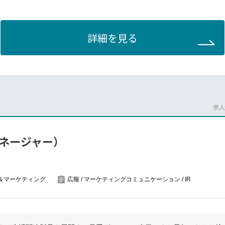
資本政策の策定等について、主管部署ではないがIR目線で関与・連携
適時開示資料などの作成
資家説明会などの企画、運営（機関・個人）
詳細を見る
家取材対応
家の関心事などの経営陣へのレポーティング
のメンテナンスなど
ニケーションは広報担当が中心に対応しているため、IR担当は投資家・
が中心となります。広報や財務、経営陣と連携しながら業務を進めてい
場合、海外出張などもあります。
求人番
ネージャー）
＆マーケティング
広報 / マーケティングコミュニケーション / IR