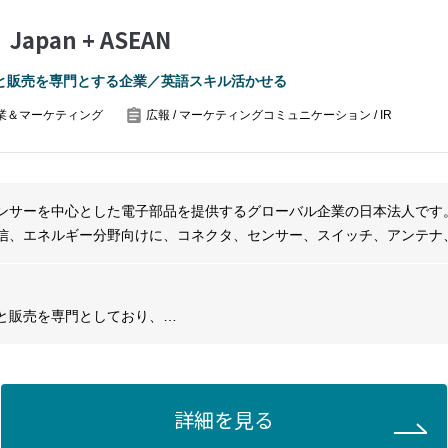
｜Japan + ASEAN
と販売を専門とする企業／英語スキル活かせる
業＆マーケティング
広報 / マーケティングコミュニケーション / IR
ンサーを中心とした電子部品を提供するグローバル企業の日本法人です
信、エネルギー分野向けに、コネクタ、センサー、スイッチ、アンテナ
製造・販売を行い、電子機器やインフラの接続性・信頼性を支えるソリ
と販売を専門としており、
最新技術を取り入れた製品開発を行うことで、
献しています。
詳細を見る
ケーション担当は、組織内の一体感を醸成するための重要な役割を担い