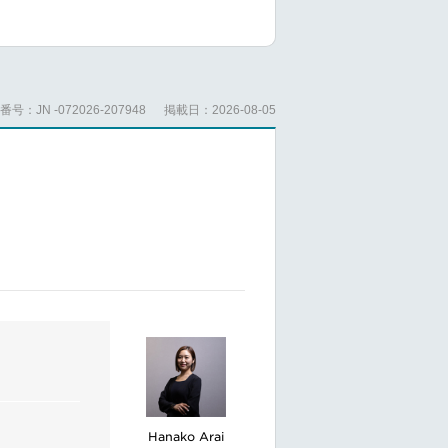
的確に発信す
ます。
の達成を支援
号：JN -072026-207948
掲載日：2026-08-05
al employees
rgize
 manage
ts, town hall
internal
Hanako Arai