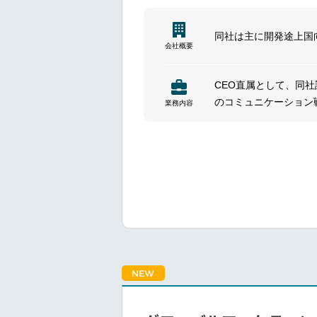
CSR活動の広報、エ
同社は主に開発途上国
会社概要
CEO直属として、同
のコミュニケーション
業務内容
ーションを統括し、あ
同社ブランドおよびコ
PR活動、アーンドメ
ブランドアイデンティ
投資、渉外、人事、財
資金提供者、R&Dパ
強いリーダーシップの
KPI分析を通じたブ
デジタル通信（ウェブ
ブランドチームや外部
NEW
チームマネジメント（