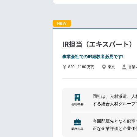
理・調整を行い、納期
消費者インサイト市場
本的なデスクリサーチ
NEW
をする
IR担当（エキスパート）
競合他社／ビジネス外
務に活かす
事業会社でのIR経験者必見です!
820 - 1180 万円
東京
営業
同社は、人材派遣、人
する総合人材グループ
会社概要
材サービスに加えて業
人材活用を支える業界
今回配属先となるIR
正な企業評価と企業価
業務内容
株式市場を定量的に分