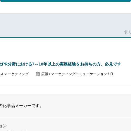
ンの仕組みを構築・最適化し、企業戦略、企業文化、および各種情報を
従業員の間にあるコミュニケーションギャップをつなぐ橋渡し役となり
ジメントや帰属意識の向上を促進し、事業の円滑な運営および組織目標
求人番
ternal communications team to drive internal communications to region
 and understanding of business, strategy, and values. Engage and ene
achievement of a business goal.
rnal communications plan based on the business priority. Develop and
PR分野における7～10年以上の実務経験をお持ちの方、必見です
ns programs.
unications support, including message writing, GM Profile, talking poin
業＆マーケティング
広報 / マーケティングコミュニケーション / IR
.
eadership team, HR and other function leaders to implement the overall 
ves.
の化学品メーカーです。
lightjob10
ョン