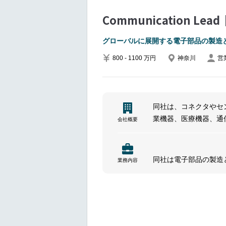
Communication Lead
グローバルに展開する電子部品の製造
800 - 1100 万円
神奈川
営
同社は、コネクタやセ
業機器、医療機器、通
会社概要
センブリなどの開発・
提供しています。
同社は電子部品の製造
業務内容
グローバルに展開し、
産業の進化と発展に貢
━━━━━━━━━━━━━━━
■ポジションについて
インターナルコミュニ