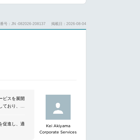
だうえで、基
検討し、提案
号：JN -082026-208137
掲載日：2026-08-04
方を学び、業
ービスを展開
しており、人
様な働き方や
を促進し、適
Kei Akiyama
Corporate Services