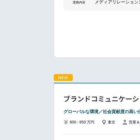
メディアリレーション
業務内容
プレスリリースの作成
業界フォーラムや展示
また、危機発生時のコ
◇社内・変革コミュニ
全社員に向けた情報発
担当いただきます。
特に事業変革期におけ
ます。
NEW
◇マーケティングコミ
各ビジネス部門の営業
ブランドコミュニケーシ
ブランドの一貫性を確
コーポレートアイデン
グローバルな環境／社会貢献度の高い
認を行います。
800 - 950 万円
東京
営業＆
◇日本拠点の活動発信
日本固有の取り組みや