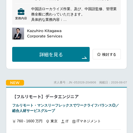
フィックス、没入型のゲームプレイを特徴とし、さま
中国語ローカライズ作業、及び、中国語監修、管理業
ざまなプラットフォームでゲーマーに楽しさと興奮を
務全般に携わっていただきます。
提供しています。同社は長年にわたり、数々のヒット
業務内容
具体的な業務内容：
作品を生み出し、ゲーム業界でのリーダーシップを築
高いクオリティの中国語ローカライズを実現するため
いています。また、ライセンスビジネスやエンターテ
の翻訳（日本語／英語→中国語）、言語チェック業務
Kazuhiro Kitagawa
インメント施設の運営など、幅広い分野で事業展開を
中国語簡体字の言語チェック業務（校正、LQA業務）
Corporate Services
行っています。
中国語プロジェクトのマネジメント業務
中国語ボイス収録支援
海外版コンテンツに対する意見提供
詳細を見る
検討する
NEW
求人番号：JN -052026-204906
掲載日：2026-08-07
【フルリモート】データエンジニア
フルリモート・マンスリーフレックスでワークライフバランス◎／
総合人材サービスグループ
760 - 1600 万円
東京
ITマネジメント
IT