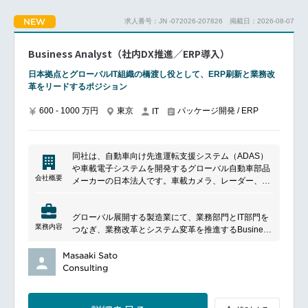
創出
気通貫で担っていただきます。
NEW
求人番号：JN -072026-207826
掲載日：2026-08-07
AIを単なるツールとして扱うのではなく、AIを前提に
■働く環境
業務やサービスを再設計し、構想を具体化し、設計・
フルリモート
意思決定を前に進める役割を期待しています。
Business Analyst（社内DX推進／ERP導入）
※業務上必要な時は出社していただきます。マンスリ
■具体的な業務内容
ーフレックス制
各事業会社の事業課題・業務課題に対する、AI活用を
日本拠点とグローバルIT組織の橋渡し役として、ERP刷新と業務改
※コアタイムあり充実した福利厚生
前提とした課題整理および解決方針の策定
革をリードするポジション
AI活用を前提としたシステム／プロダクト構想の立
━━━━━━━━━━━━━━━#spotlightjob2
案、ロードマップ策定
600 - 1000 万円
東京
パッケージ開発 / ERP
IT
AI活用テーマにおけるビジネス要件整理、KPI設定、
投資対効果（ROI）の整理（ビジネス担当とチームを
組んで協業しながら行います）
同社は、自動車向け先進運転支援システム（ADAS）
AIシステムを前提としたビジネス要件からシステム要
や車載電子システムを開発するグローバル自動車部品
件（機能／非機能）への落とし込み
会社概要
メーカーの日本法人です。車載カメラ、レーダー、電
AI活用に伴う設計上のトレードオフ（コスト・品質・
子制御ユニット（ECU）、各種センサーなどを活用し
拡張性・運用性・リスク）の整理と言語化
た安全運転支援・自動運転関連技術の開発を手掛け、
全体アーキテクチャ方針の検討、システム境界・責務
グローバル展開する製造業にて、業務部門とIT部門を
自動車の安全性・電動化・コネクティビティ向上を支
分離の整理（システムアーキテクトとチームを組んで
業務内容
つなぎ、業務改革とシステム変革を推進するBusiness
援しています。
協業しながら行います）
Analystを募集しています。
プロダクトオーナー（PO）としてのバックログ優先
本ポジションでは、各事業部門の課題整理や要件定義
Masaaki Sato
度付け、受入基準（DoD）策定
に加え、ERP刷新プロジェクトや業務プロセス改善を
Consulting
開発チームとの協働による開発推進・ディレクション
推進いただきます。ローカルユーザーとグローバルIT
リリース計画の策定、運用引き渡しに向けた関係部門
チームの橋渡し役として、事業価値創出に直結する変
との連携
革をリードいただくポジションです。