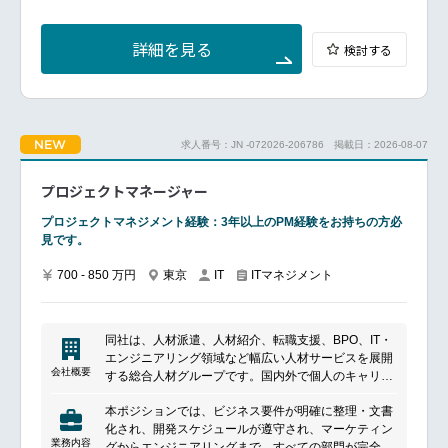
企画を一緒に立案・推進し、実現します。
えで開発推進体制のリードをしていただきます。
━━━━━━━━━━━━━━━
具体的には、開発部隊の牽引だけではなく、実際に利
■ポジションについて
用する現場との折衝であったり、課題が発生した場合
詳細を見る
検討する
グループ主管会社として、各社の重点施策を事業会社
の改善策の提案・実行をしていただきます。
と⼀緒に実現します。
またリリース後におけるプロダクトのモニタリングや
■具体的な業務内容
改善対応も推進していただきます。
グループ会社の基幹システムに対し、保守・改修・追
加開発の計画立案から進捗管理、品質・コスト・リス
NEW
求人番号：JN -072026-206786
掲載日：2026-08-07
クの統括を行います。業務要件の整理、ベンダーマネ
■配属組織について
ジメント、リリース計画まで一気通貫で推進
グループAI本部：デジタル化を推進することで、グル
グループ会社のIT戦略や投資、ガバナンス面における
プロジェクトマネージャー
ープ全体の業務効率化や生産性向上、データ利活用に
企画・管理（例：IT戦略や予算の推進管理、重要会議
寄与する部門です。
体の企画・運営、AIガバナンス強化等）
プロジェクトマネジメント経験：3年以上のPM経験をお持ちの方必
本部全体で8部170名を超える組織に成長。
見です。
立場に関わらず意見を伝え合う風通しの良い社風で
す。
■配属組織について
700 - 850 万円
東京
ITマネジメント
IT
また、主体的な言動や意志を尊重し裁量ある働き方が
AIファーストな事業モデルへの転換をリードする役割
できる環境であり、成長意欲がある方には組織として
の組織で、全体で150名ほどが在籍しています。
全面的にバックアップする環境です。
立場に関わらず意見を伝え合う風通しの良い社風で
■業務ツール環境
同社は、人材派遣、人材紹介、転職支援、BPO、IT・
す。
Windows端末（Win11）、企業内統制された
エンジニアリング領域など幅広い人材サービスを展開
また、主体的な言動や意志を尊重し裁量ある働き方が
MicrosoftOffice（M365）製品群（PowerPoint、
会社概要
する総合人材グループです。国内外で個人のキャリア
できる環境であり、成長意欲がある方には組織として
Excel、Word、Teams、SharePoint）をご利用頂きま
形成と企業の採用・組織課題解決を支援しており、人
全面的にバックアップする環境です。
す
本ポジションでは、ビジネス要件が明確に整理・文書
材サービスに加えて業務アウトソーシングやテクノロ
■キャリアパス
その他ツールは社内許可範囲内での利用となります
化され、開発スケジュールが遵守され、マーケティン
ジー領域にも事業を拡大しています。多様な働き方や
入社後はまずご経験に応じて既存のシステム企画やプ
業務内容
グからエンジニアリングまで、すべての部門が完全に