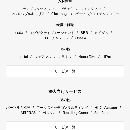
人材派遣
/
/
/
テンプスタッフ
ジョブチェキ
ファンタブル
/
/
フレキシブルキャリア
Chall-edge
パーソルクロステクノロジー
転職・就職
/
/
/
/
doda
エグゼクティブエージェント
BRS
ミイダス
/
dodaチャレンジ
doda X
その他
/
/
/
/
lotsful
シェアフル
ミラトレ
Neuro Dive
HiPro
サービス一覧
法人向けサービス
その他
/
/
/
パーソルのRPA
ワークスイッチコンサルティング
HITO-Manager
/
/
/
MITERAS
ポスタス
Reskilling Camp
StepBase
サービス一覧