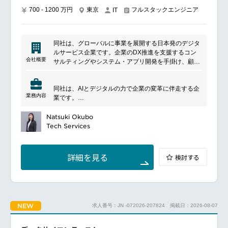
研修コンテンツやナレッジの管理・運用
必要に応じた経営層へのレポーティングおよびプレゼ
700 - 1200 万円
東京
フルスタックエンジニア
IT
ンテーション
同社は、グローバルに事業を展開する日本発のデジタ
━━━━━━━━━━━━━━━#spotlightjob3
ルサービス企業です。企業のDX推進を支援するコン
会社概要
サルティングやシステム・アプリ開発を手掛け、顧客
体験の向上や業務変革を支援しています。また、AIや
データ活用などの先端技術を活用し、構想策定から実
同社は、AIとデジタルの力で企業の変革に伴走する企
装・運用まで一貫したサービスを提供しています。
業務内容
業です。
少人数でも大きなインパクトを出せる環境で、大きな
裁量のもと、
Natsuki Okubo
AIを駆使して構想から実装までを一貫して手がけるこ
Tech Services
とで、専門性の枠を越えた成長ができます。
━━━━━━━━━━━━━━━
■ポジションについて
詳細を見る
検討する
AI、MaaS、FinTech、IoT、VRなど多岐にわたる最新
テクノロジーを活用した革新的なサービスや製品の新
規企画から開発までのプロセスをリードし、AI駆動開
発の価値を最大化するAI人材として活躍していただき
ます。
NEW
求人番号：JN -072026-207824
掲載日：2026-08-07
■具体的な業務内容
AIアシストやAIエージェントを活用した要件定義/設計/
実装/テストを含む幅広い業務の効率化