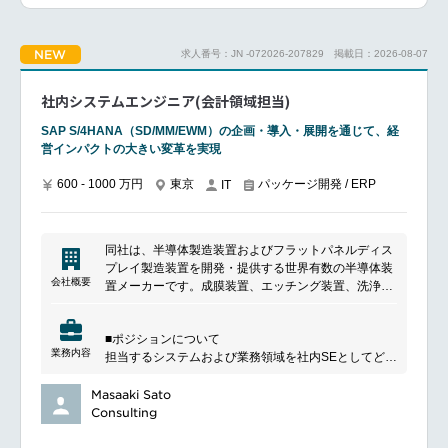
■具体的な業務内容
国内販売製品の選定、市場調査、ローンチ
━━━━━━━━━━━━━━━#spotlightjob3
NEW
求人番号：JN -072026-207829
掲載日：2026-08-07
国内外のマーケットトレンドを把握・分析し、国内販
売戦略の構築、実行、進捗管理
自社主催や共催によるセミナー・実習の立案・実行、
社内システムエンジニア(会計領域担当)
運営
顧客、国内外のKOLとの関係構築
SAP S/4HANA（SD/MM/EWM）の企画・導入・展開を通じて、経
営業の支援と教育、製品トレーニング
営インパクトの大きい変革を実現
営業、薬事、保守サービス部、顧客等による製品問合
せや製品トラブルサポート
600 - 1000 万円
東京
パッケージ開発 / ERP
IT
セールスプロモーション、プログラムの企画と実行
製品カタログ、社内教育・研修、各種販促など資料作
成
同社は、半導体製造装置およびフラットパネルディス
本社や各国のマーケティングチームとの情報交換や相
プレイ製造装置を開発・提供する世界有数の半導体装
互連携
会社概要
置メーカーです。成膜装置、エッチング装置、洗浄装
置、塗布・現像装置など半導体製造の主要工程を支え
━━━━━━━━━━━━━━━#spotlightjob3
る装置の開発・製造・販売を行い、世界の半導体メー
■ポジションについて
カーやディスプレイメーカーの先端製造を支援してい
業務内容
担当するシステムおよび業務領域を社内SEとしてどう
ます。
発展させるべきか、自ら考え提案し、実現させていく
役割をお任せします。
Masaaki Sato
■具体的な業務内容
Consulting
基幹システムおよび関連する周辺システムの担当とし
て業務およびニーズを把握