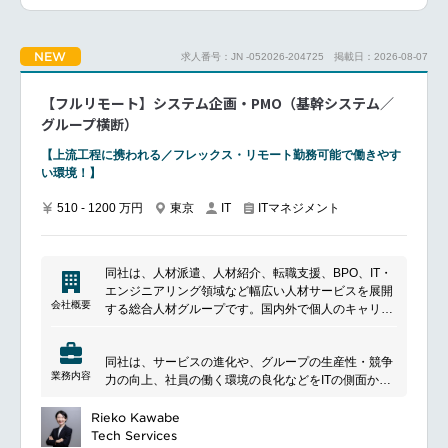
■ポジションについて
グループ最大規模でDX効果が見込まれるグループ企
業において、経営戦略・事業課題に基づく最適なシス
NEW
求人番号：JN -052026-204725
掲載日：2026-08-07
テム構想・計画を立案し、開発プロジェクトの立ち上
げから推進、リリース、リリース後の改善までを一貫
してリードしていただきます。
【フルリモート】システム企画・PMO（基幹システム／
あわせて、組織長とともに組織運営にも携わっていた
グループ横断）
だきます。
具体的には、ビジネス要件をシステムに落とし込むデ
【上流⼯程に携われる／フレックス・リモート勤務可能で働きやす
ジタル化構想の策定から、プロダクト創出（開発推
い環境！】
進）までの全工程をリードしていただきます。
■ご担当頂く業務領域
510 - 1200 万円
東京
ITマネジメント
IT
ビジネス企画からのデジタル化構想デジタル変革によ
る事業効果が最も高い業務領域や業務プロセスにおけ
る新しいプロダクトの創出に向けて、既存システムを
同社は、人材派遣、人材紹介、転職支援、BPO、IT・
俯瞰し全体の構造を理解した上で、最適解を見つけ出
エンジニアリング領域など幅広い人材サービスを展開
すプロセスを実行して頂きます。
会社概要
する総合人材グループです。国内外で個人のキャリア
このプロセスでは、デジタル化を行う為の中心的な役
形成と企業の採用・組織課題解決を支援しており、人
割を担いAs-Is/To-Be策定、要件整理、投資対効果の試
材サービスに加えて業務アウトソーシングやテクノロ
算を実施し、構想を元に経営層との合意・将来像のビ
同社は、サービスの進化や、グループの生産性・競争
ジー領域にも事業を拡大しています。多様な働き方や
ジョン共有を行いつつ、開発部隊がスムーズに実行に
業務内容
力の向上、社員の働く環境の良化などをITの側面から
人材活用を支える業界大手の一社です。
移せるよう企画の具体化を行って頂きます。
推進しています。
6万人のグループ企業に対し、ホールディングスの専
Rieko Kawabe
デジタル化構想からのサービスの創出プロダクトの創
門部隊（CoE）の一員として、各社の事業・サービス
Tech Services
出に向けてビジネス要件、システム要件を加味したう