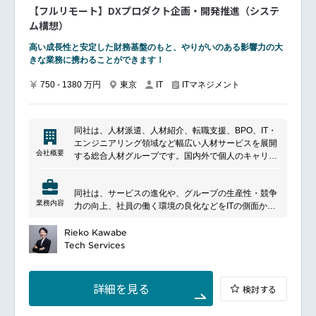
【フルリモート】DXプロダクト企画・開発推進（システ
油層工学（Reservoir Engineering）貯留層シミュレー
ム構想）
ション
生産予測
高い成長性と安定した財務基盤のもと、やりがいのある影響力の大
回収率向上（EOR）
きな業務に携わることができます！
生産技術（Production Engineering）生産設備設計・
750 - 1380 万円
東京
ITマネジメント
IT
運転
坑井の生産管理
人工採油技術
同社は、人材派遣、人材紹介、転職支援、BPO、IT・
エンジニアリング領域など幅広い人材サービスを展開
会社概要
する総合人材グループです。国内外で個人のキャリア
形成と企業の採用・組織課題解決を支援しており、人
━━━━━━━━━━━━━━━#spotlightjob2
材サービスに加えて業務アウトソーシングやテクノロ
同社は、サービスの進化や、グループの生産性・競争
ジー領域にも事業を拡大しています。多様な働き方や
業務内容
力の向上、社員の働く環境の良化などをITの側面から
人材活用を支える業界大手の一社です。
推進しています。
6万人のグループ企業に対し、ホールディングスの専
Rieko Kawabe
門部隊（CoE）の一員として、各社の事業・サービス
Tech Services
企画を一緒に立案・推進し、実現します。
2026年度も積極的に組織を拡大していく方針ですの
で、変化に富んだ状況の組織作りにも挑戦することが
詳細を見る
検討する
可能です。
━━━━━━━━━━━━━━━