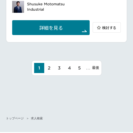
りがいのある仕事です。
制構築のための募集です。
Shusuke Motomatsu
■配属先について
■業務内容
Industrial
販売および物流に関する基幹システムを担当するグル
各事業所・製品群を巡回し、顧客要求と現状の品質管
ープに所属し、領域担当として、関連するサブシステ
理のギャップを分析し、改善施策を立案・推進
ム、利用しているサービスなどの運用保守を行いま
開発／製造／品質部門と連携し、課題を構造化して標
す。
詳細を見る
検討する
準化へ落とし込み、再現性ある運用を確立
担当分野に関連するITプロジェクトに参画機会もあ
品質保証強化に向けた検査技術開発プロジェクトの支
り、様々な状況に応じてITに求められる改善を推進し
援および進行管理
ます。
教育体系の企画・運営を通じた品質人材の育成と組織
現状ではこの基幹システムの弊社国内工場、海外現地
力の底上げ
法人への導入を予定しており、導入活動に参画し活躍
PowerPlatform等を活用した業務効率化施策の構想・
いただける機会が豊富にあります。
展開、各拠点への導入支援
━━━━━━━━━━━━━━━#spotlightjob3
…
1
2
3
4
5
最後
■業務の魅力
改善担当から全体設計へ役割を拡張できる点が特徴で
す。
新設組織のため裁量があり、基準や仕組みづくりから
関与可能。海外拠点とも連携し、グローバル視点で品
質を高められます。
■キャリアパス
半導体材料領域で専門性を高めつつ、事業所横断の統
括経験を蓄積。将来は拠点側の品質責任や、より広範
トップページ
求人検索
な品質マネジメントへ展開可能です。
■働き方