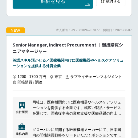
グループ各社・現場部門とのディスカッション、AI活
詳細を見る
検討する
━━━━━━━━━━━━━━━
用を前提とした業務ヒアリング・検証
■ポジションについて
業務部門のニーズを理解し、ITソリューションへ落と
■プロジェクト事例
し込むBusiness Partnerとしてご活躍いただきます。
各グループ会社の事業成長・業務高度化に貢献するこ
特に、ERP刷新プロジェクトにおけるBusiness
とを目的に、AI活用を前提としたプロダクトおよび、
NEW
求人番号：JN -072026-207877
掲載日：2026-08-07
Analystとして、要件定義やFit-Gap分析、UAT支援な
グループ横断で活用されるAI基盤の構想・設計を行い
どを担当いただきながら、グローバル標準と日本固有
ます。営業AIロープレ（営業がいつでもAIとロールプ
要件の橋渡しを担います。
Senior Manager, Indirect Procurement ｜間接購買シ
レイ練習できる環境を提供し、スキル向上と育成標準
また、業務改善やプロセス最適化、自動化推進などを
ニアマネージャー
化を支援）
通じて、ITを活用した事業価値向上にも貢献いただき
営業サポートAI（商談・顧客対応における事前情報整
ます。
英語スキル活かせる／医療機関向けに医療機器やヘルスケアソリュ
理や示唆提供をAIが支援し、営業活動の質と効率を向
ーションを提供する外資企業
上）
■主な業務内容
AIプロダクト開発共通基盤（複数AIプロダクトを支え
業務部門との要件整理・課題抽出
1200 - 1700 万円
東京
サプライチェーンマネジメント
る基盤を設計し、事業横断での活用と継続的な進化を
要件定義および機能仕様策定
間接購買 / 調達
実現）
各種ワークショップ・ヒアリングのファシリテーショ
ン
■働く環境
ERP移行プロジェクト支援
リモートワーク可能社員が自律的に生産性高くはたら
同社は、医療機関向けに医療機器やヘルスケアソリュ
Fit-Gap分析およびUAT支援
くことができるよう、オフィスワーク/リモートワーク
ーションを提供する企業です。幅広い製品・サービス
業務プロセス改善・自動化推進
の選択が可能です。
会社概要
を通じて、医療従事者の業務支援や医療品質の向上に
グローバルITチームとの調整
貢献しています。製品の提供に加え、導入支援やアフ
ベンダーマネジメント
マンスリーフレックス制
ターサポートにも注力し、医療現場の課題解決を支援
EDIシステムの運用改善および導入支援
グループ内の異動・登用制度、インターンシップ制度
グローバルに展開する医療機器メーカーにて、日本国
しています。
各種ステークホルダーとのコミュニケーション推進
あり
業務内容
内の間接購買戦略をリードいただくポジションです。