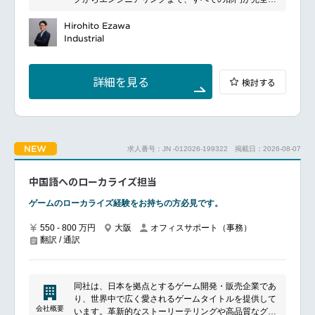
人材活用を支える業界大手の一社です。
ロジェクトへ着任頂き、徐々にリードやPMO/PMをお
■魅力ポイント
足並みを揃えて進められるようリードしていただきま
任せしていく想定です。
グループ最大規模の事業領域のDX中核として、構
す。
Hirohito Ezawa
将来的には管理職としてピープルマネジメントにチャ
想〜開発〜改善までプロダクトライフサイクルを一気
具体的な業務内容：
Industrial
レンジ頂くか、エキスパートとして更なる専門性を磨
通貫でリードできる裁量の大きさがあります
◎プロジェクト全体統括プロジェクトの企画からリリ
いて頂くことも可能です。
経営戦略直結のテーマに携わり、経営層〜現場まで巻
ースまで、エンドツーエンドで管理。スコープ定義、
経験や意欲に応じて、より上流の戦略案件に関わって
き込む合意形成・実行推進の経験を積める環境です
マイルストーン設定、期限遵守を徹底する
いただくようなキャリパスもございます。
詳細を見る
検討する
技術×ビジネスのハイブリッドスキル（企画・要件定
要件定義・ヒアリングリクルーターやビジネスリード
■魅力ポイント
義・開発推進）を蓄積できるキャリア機会があります
へのインタビューを通じて現場の課題（ペインポイン
世界トップクラス規模の総合⼈材企業である同グルー
新規プロダクト創出に関わり、事業KPIに直結する成
ト）を把握し、非技術者にも分かりやすいプロダクト
プで、様々な経験を積むことが出来ます。
果を可視化・検証できます（モニタリング体制・改善
要件定義書（PRD）に落とし込む
案件によっては決められたシステム導⼊企画を実現す
サイクルの推進）
るだけでなく、戦略/企画⽴案から⼊ることができ、主
リモートワークを推進しており、フレックスタイム制
NEW
求人番号：JN -012026-199322
掲載日：2026-08-07
コミュニケーションハブデイリースタンドアップ、週
体的にシステム改⾰に参画することが可能です。
も導入しています。主体的な働き方を選択できます
次ステータス報告、ステークホルダーミーティングを
上場規模のシステム導⼊スキル、BPR経験、新ワーク
（リモートワーク率85％）
ファシリテートし、VPoEやビジネスリードが常に開
中国語へのローカライズ担当
スタイル設計・推進経験、経営にかかる業務知識など
発状況を把握できる状態を作る
幅広いスキルを⾝に着けることができます。
━━━━━━━━━━━━━━━#spotlightjob2
ゲームのローカライズ経験をお持ちの方必見です。
まだ⽴ち上げたばかりの組織のため、⼀緒に組織を作
リスク・ボトルネック管理デザイン未確定、フィード
っていく経験を積んでいただくことが出来ます。
バック遅延、リソース変更など、リリース遅延につな
550 - 800 万円
大阪
オフィスサポート（事務）
リモートワークを推進（フルリモート）しており、フ
翻訳 / 通訳
がる要因を先回りして特定・解消する
レックスタイム制の導⼊も⾏っております。社員の主
体的な働き⽅が選択できます。
◎展開・導入ツール完成後の引き渡しを管理。採用チ
ームへのトレーニング調整や、「開発」から「日常利
同社は、日本を拠点とするゲーム開発・販売企業であ
用」へのスムーズな移行を支援する
━━━━━━━━━━━━━━━#spotlightjob2
り、世界中で広く愛されるゲームタイトルを提供して
会社概要
います。革新的なストーリーテリングや高品質なグラ