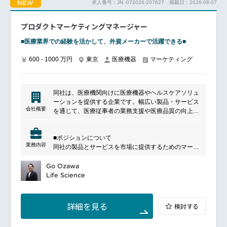
NEW
求人番号：JN -072026-207827
掲載日：2026-08-07
また、分析だけに留まらず、AIソリューションの開
【AI関連技術ライブラリ】：ADK, LangChain など
発・運用やプロダクト改善にも携わることができ、デ
ータサイエンスとエンジニアリングの両面から価値創
プロダクトマーケティングマネージャー
■働く環境
出に取り組める環境です。
フルリモート勤務可能※必要に応じて出社していただ
■具体的な業務内容
■医療業界での経験を活かして、外資メーカーで活躍できる■
きます。
顧客課題の整理および分析テーマの企画立案
データ収集、加工、探索的データ分析（EDA）
600 - 1000 万円
東京
医療機器
マーケティング
フレックスタイム制
機械学習モデルの設計・開発・評価
AIソリューションの開発・運用
■魅力ポイント
分析結果のレポーティングおよび提言
LLMを活用した新しい開発手法を構築し、業界をリー
同社は、医療機関向けに医療機器やヘルスケアソリュ
ビジネス部門やエンジニアと連携したプロジェクト推
ドする経験を積める
ーションを提供する企業です。幅広い製品・サービス
進
AI駆動開発のノウハウを社内に広め、組織の成長に貢
会社概要
を通じて、医療従事者の業務支援や医療品質の向上に
分析基盤やデータ活用環境の構築支援
献する役割を担える
貢献しています。製品の提供に加え、導入支援やアフ
非構造化データを含むさまざまなデータ活用施策の検
AIエージェント開発の実務経験を通じて、最先端の技
ターサポートにも注力し、医療現場の課題解決を支援
討・実装
術革新に直接関与できる
■ポジションについて
しています。
業務内容
同社の製品とサービスを市場に提供するためのマーケ
■魅力ポイント
━━━━━━━━━━━━━━━#spotlightjob3
ティングプランを策定、分析、実施をお任せします。
ビジネス課題の解決に直結するデータ活用に携われる
新規製品の導入や製品開発など製品ポートフォリオ戦
Go Ozawa
課題設定から成果創出まで一貫して関与できる
略の策定と実行、ターゲット市場に対するマーケティ
Life Science
金融・ヘルスケア・公共分野など幅広い業界を経験で
ングプランの策定と実行、マーケティングプラン実行
きる
のための営業部との連携及びサポート、本社並びに各
多様なデータ分析テーマに挑戦できる
国のマーケティングチームとの連携などの業務を通し
データサイエンスとエンジニアリングの両方を磨ける
詳細を見る
検討する
て、中長期にわたるビジネスの成長をドライブしま
モデル開発から実装・運用まで担当できる
す。
多様な専門家と協働しながら成長できる