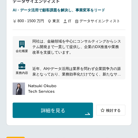
データサイエンティスト
CursorやWindsurfといったIDE、Bolt.newやDevinとい
ったエージェントなどのAI駆動開発サービスの評価と
AI・データ活用で顧客課題を解決し、事業変革をリード
活用推進
社内のプロジェクトマネージャー、ディレクター、デ
800 - 1500 万円
東京
データサイエンティスト
IT
ザイナーと連携し、技術面からビジネス成功を推進
テックリードとして、プロジェクトの技術的方向性を
決定し、開発チームを指導
同社は、金融領域を中心にコンサルティングからシス
フルスタックエンジニアとして、国内またベトナム拠
テム開発まで一貫して提供し、企業のDX推進や業務
点を中心とした開発チームを統括し、プロジェクトを
会社概要
改革を支援しています。
成功に導く
自身の専門分野を超えて、プロジェクトの成功に向け
たリーダーシップを発揮
近年、AIやデータ活用は業界を問わず企業競争力の源
設計・開発だけでなく、CI/CDパイプラインの構築や
業務内容
泉となっており、業務効率化だけでなく、新たなサー
デプロイ戦略の策定・実行までを担い、サービスの安
ビスやビジネスモデルの創出にも活用領域が広がって
定運用と継続的な改善を推進。
います。
Natsuki Okubo
金融領域をはじめ、ヘルスケア、公共分野など幅広い
Tech Services
■開発環境
業界でデータ活用ニーズが高まる中、データ分析や機
【言語】Python / TypeScript / Java / Golang など
械学習を活用して企業の意思決定や業務変革を支援す
【クラウド】AWS / Azure（OpenAI含む） / GCP
るデータサイエンティストを募集しています。
【開発支援】Cursor / Windsurf / GitHub Copilot など
詳細を見る
検討する
━━━━━━━━━━━━━━━
【その他】React / Vue / Flutter / Terraform / Docker /
■ポジションについて
GitHub Actions など
本ポジションでは、データ分析プロジェクトの中核メ
【生成AIモデル】GPT / Claude/ Gemini など
ンバーとして、顧客課題の整理から分析設計、モデル
【クラウド生成AI基盤】：AWS Bedrock / Azure
開発、効果検証まで一貫して担当します。
OpenAI Service