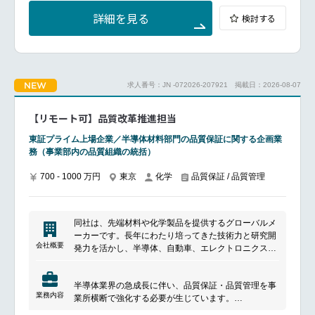
IT担当として課題の解決、また業務ニーズを具現化す
詳細を見る
検討する
るための企画、調整要件定義、アーキテクチャ検討、
設計以降の開発工程の運営
協力会社メンバーのマネジメント(進捗・品質管理）
今後予定している現地法人、国内工場への導入プロジ
NEW
求人番号：JN -072026-207921
掲載日：2026-08-07
ェクトへの参画・推進
担当する基幹システムの領域に関連する社内プロジェ
クトへの参画・推進
【リモート可】品質改革推進担当
※本件採用での基幹システムの担当領域は、SAP
S/4HANA のFI, CO, AAが中心
東証プライム上場企業／半導体材料部門の品質保証に関する企画業
務（事業部内の品質組織の統括）
まずは既存社員のリーダーとともに活動し、その後、
自らがリーダーとして上記の業務をリードする役割を
700 - 1000 万円
東京
化学
品質保証 / 品質管理
担っていただくことを期待しています。
■魅力ポイント
今後のさらなる成長に向けて、経営陣がDXやIT基盤整
同社は、先端材料や化学製品を提供するグローバルメ
備に向けて、日本有数の大規模なIT投資を行い、全社
ーカーです。長年にわたり培ってきた技術力と研究開
の基盤変革を進めている最中です。
会社概要
発力を活かし、半導体、自動車、エレクトロニクス分
IT企画から導入ならびに運用改善まで幅広い分野につ
野をはじめとする幅広い産業を支えています。高機能
いて、大きな裁量を持って業務を遂行することができ
材料や化学製品の開発・提供を通じて、顧客の技術革
ます。
半導体業界の急成長に伴い、品質保証・品質管理を事
新や製品開発に貢献。持続可能な社会の実現に向け
また、直接ユーザーならびに導入するITベンダーと対
業務内容
業所横断で強化する必要が生じています。
て、環境負荷の低減や新たな価値創出にも取り組んで
話・交渉することで、成果をより実感でき、責任とや
基準やノウハウの平準化と継続的な品質向上を担う体
います。