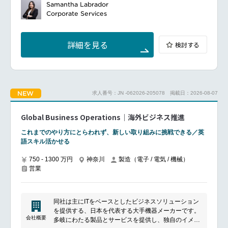
retention, and monetization, living up to the ambitious
Samantha Labrador
vision for one of our game titles.
Corporate Services
━━━━━━━━━━━━━━━
■Responsibilities
詳細を見る
検討する
Craft messaging strategies that are deeply aligned
with in-game progression, event rhythms, and other
strategic initiatives
Drive end to end user communication implementation
from planning to copywriting, creative production, and
NEW
求人番号：JN -062026-205078
掲載日：2026-08-07
release
Improve campaign performances through A/B testing,
segmentation, and user survey insights
Global Business Operations｜海外ビジネス推進
Build trust and collaborate with Product, Live
Operations, Product Marketing, Data Science,
これまでのやり方にとらわれず、新しい取り組みに挑戦できる／英
Community, and Design teams to align in-game
語スキル活かせる
progression, event rhythms, and overall messaging to
direct communication
750 - 1300 万円
神奈川
製造（電子 / 電気 / 機械）
営業
Collaborate with Engineering teams to ideate, test,
and release new in-game features designed to
enhance or improve customer experiences for Direct
Marketing channels
同社は主にITをベースとしたビジネスソリューション
Act as a driver of culture on the team, fostering
を提供する、日本を代表する大手機器メーカーです。
learning, collaboration, player centricity, and
会社概要
多岐にわたる製品とサービスを提供し、独自のイメー
excellence with an outcome oriented mindset