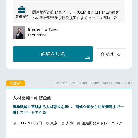
ネクタ、センサー、スイッチ、アンテナ、ケーブルア
調達ガバナンスおよびコンプライアンス強化
センブリなどの開発・製造・販売を行い、電子機器や
市場動向調査および購買プロセス改善
関東地区の自動車メーカー(OEM)またはTier 1の顧客
インフラの接続性・信頼性を支えるソリューションを
サプライヤーパフォーマンス管理
業務内容
への当社製品及び開発提案によるセールス活動、及び
提供しています。
そのセールス活動のマネージメントをお任せします。
■魅力ポイント
■具体的な業務内容
Emmeline Tang
日本の間接購買戦略を担う責任者ポジション
顧客のニーズを調査し、社内開発部門と連携した顧客
Industrial
国内経営陣・グローバル購買組織との協働機会が豊富
への新規開発提案
調達戦略立案から契約交渉まで裁量を持って推進でき
顧客への売込み活動を通じて、新規ビジネスを獲得
る
し、継続した売上/利益の拡大を目指す
英語力を活かしながらグローバルキャリアを築ける
詳細を見る
検討する
競合製品のベンチマーク、顧客の情報収集、製品展示
会等から新しい技術や製品提案に繋がる内容を立案
製品開発においては、社内コアチームへ情報提供を行
━━━━━━━━━━━━━━━#spotlightjob3
い、開発から量産納入までのトータルマネジメントを
リード
NEW
求人番号：JN -072026-207825
掲載日：2026-08-07
顧客に密着した対応、製品展示会、工場見学を企画
し、顧客満足度の向上、売上およびビジネスシェアの
拡大に繋げる
人材開発・研修企画
海外拠点と密に連携し、グローバルでより良いサービ
スを顧客に提供
事業戦略に直結する人材育成を担い、研修企画から効果測定まで一
営業戦略の立案
貫してリードできる
━━━━━━━━━━━━━━━#spotlightjob3
600 - 700 万円
東京
人事
組織開発＆トレーニング