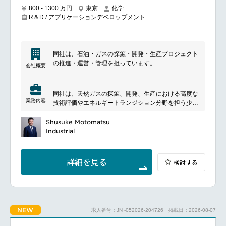
システム展開を推進
800 - 1300 万円
東京
化学
R＆D / アプリケーションデベロップメント
スケジュール・予算・リスク管理および進捗報告
導入後の品質確認、運用引継ぎ、トレーニングの実施
SharePoint・デジタル基盤構築SharePointを活用した
情報管理ポータルの企画・構築・運用
同社は、石油・ガスの探鉱・開発・生産プロジェクト
セキュリティ関連文書や機器情報の一元管理
の推進・運営・管理を担っています。
会社概要
業務効率化に向けたデジタルツール活用の推進
ステークホルダーマネジメント社内関係者、IT部門、
同社は、天然ガスの探鉱、開発、生産における高度な
外部ベンダーとの調整・連携
業務内容
技術評価やエネルギートランジション分野を担う少数
会議運営、プロジェクト報告、課題管理
精鋭の専門家組織です。
関係者との良好なパートナーシップ構築
社員同士が互いに相談しやすい環境があり、一人ひと
Shusuke Motomatsu
りを大切にする風土のもと、働きやすさと専門性の向
Industrial
コンプライアンス・監査対応関連法規および社内基準
上を両立できる職場です。
に準拠したシステム導入の推進
━━━━━━━━━━━━━━━
機器管理・保守管理・監査対応のサポート
■ポジションについて
詳細を見る
検討する
天然ガスの探鉱、開発、生産に関わる技術評価及び既
存の天然ガスプロジェクトの管理やエネルギートラン
ジション事業に関わる技術評価をお任せいたします。
━━━━━━━━━━━━━━━#spotlightjob3
■具体的な業務内容
物理探査（Geophysics）地震探査（反射法・屈折法）
NEW
求人番号：JN -052026-204726
掲載日：2026-08-07
重力探査・磁気探査
地下構造解析、貯留層評価