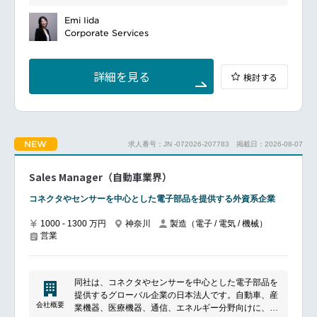
など
本ポジションでは、グローバル購買組織と連携しなが
■魅力ポイント
ら、日本市場における購買戦略の立案から実行までを
Emi Iida
グローバルERP刷新プロジェクトの中核として参画で
━━━━━━━━━━━━━━━#spotlightjob3
推進いただきます。
Corporate Services
きる
経営層や各部門責任者と密接に連携し、コスト最適化
日本と海外をつなぐBusiness Analystとして活躍でき
やサプライヤーマネジメントを通じて事業成長に貢献
る
いただく重要な役割です。
業務改革とIT変革の両方を経験できる
詳細を見る
検討する
━━━━━━━━━━━━━━━
経営層を含む多様なステークホルダーと協働できる
■ポジションについて
SAP導入・移行経験を積むことができる
日本国内の間接購買領域全体を統括し、調達戦略の立
英語力を活かしながらグローバル環境で働ける
案・実行を担っていただきます。
各部門の予算責任者やファイナンス部門と連携しなが
━━━━━━━━━━━━━━━#spotlightjob3
NEW
求人番号：JN -072026-207783
掲載日：2026-08-07
ら、調達プロセスの標準化やガバナンス強化を推進す
るとともに、継続的なコスト改善や契約交渉をリード
いただきます。
Sales Manager（自動車業界）
また、国内外のステークホルダーとの協働機会が多
く、日本語・英語双方を活かしながら活躍いただける
コネクタやセンサーを中心とした電子部品を提供する外資系企業
環境です。
■主な業務内容
1000 - 1300 万円
神奈川
製造（電子 / 電気 / 機械）
営業
日本国内における間接購買戦略の策定・実行
間接購買カテゴリー全体のマネジメント
コスト削減施策の企画・推進
サプライヤー選定、評価、関係構築
同社は、コネクタやセンサーを中心とした電子部品を
契約交渉および契約管理
提供するグローバル企業の日本法人です。自動車、産
ファイナンス部門・事業部門との連携
会社概要
業機器、医療機器、通信、エネルギー分野向けに、コ
グローバル購買チームとの協業