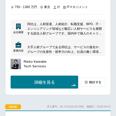
プリケーション開発にも携わっていただきます。
業務は、デジタル企画・データサイエンス・エンジニ
750 - 1380 万円
東京
ITマネジメント
IT
アリング・ガバナンスなど各領域の専門メンバーと連
携し、プロジェクト単位で推進します。
■具体的な業務内容
同社は、人材派遣、人材紹介、転職支援、BPO、IT・
事業課題に基づくデータ要件定義
エンジニアリング領域など幅広い人材サービスを展開
データモデリング（DWH設計）およびデータマート
会社概要
する総合人材グループです。国内外で個人のキャリア
整備（dbt等）
形成と企業の採用・組織課題解決を支援しており、人
データ品質管理（テスト・監視）
材サービスに加えて業務アウトソーシングやテクノロ
機械学習・レコメンド向け特徴量データの整備
大手人材グループである同社は、サービスの進化や、
ジー領域にも事業を拡大しています。多様な働き方や
事業KPI（粗利/人、生産性、成約率等）に紐づくデー
業務内容
グループの生産性・競争力の向上、社員の働く環境の
人材活用を支える業界大手の一社です。
タ設計
良化などをITの側面から推進しています。
定義した指標に基づく分析および事業改善の推進
7万人のグループ企業の中で、各社のデジタル案件・
Rieko Kawabe
セキュリティやガバナンスを考慮したデータ管理ルー
施策をホールディングスの立場からチームで支援し、
Tech Services
ルの整備
各事業の既存サービスの磨きこみや新規サービスの立
ち上げを一緒に実現していただける仲間を、組織強化
■所属いただく組織
のため募集します！
詳細を見る
検討する
━━━━━━━━━━━━━━━
デジタル化を推進することで、パーソルグループ全体
■配属組織について
の業務効率化や生産性向上、データ利活用に寄与する
所属いただくグループAI本部は、AIファーストな事業
部門です。
モデルへの転換をリードする役割の組織で、全体で
本部全体で150名ほどの組織で、立場に関わらず意見
150名ほどが在籍しています。
を伝え合う風通しの良い社風です。
NEW
求人番号：JN -072026-207966
掲載日：2026-08-07
立場に関わらず意見を伝え合う風通しの良い社風で
また、主体的な言動や意志を尊重し裁量ある働き方が
す。
できる環境であり、成長意欲がある方には組織として