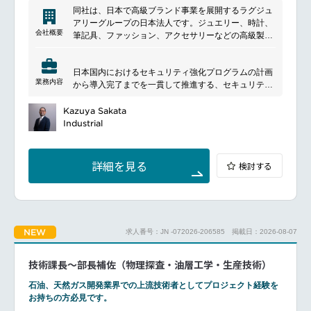
事業本部から海外現地法人への直接コミュニケーショ
同社は、日本で高級ブランド事業を展開するラグジュ
ンやマネジメント強化を進める中で、これまでのやり
アリーグループの日本法人です。ジュエリー、時計、
方にとらわれず、新しい取り組みに挑戦できます。
会社概要
筆記具、ファッション、アクセサリーなどの高級製品
日本をベースにしながら、海外各国の拠点との関わり
の輸入・販売を行い、複数の世界的ブランドの事業運
を持って、業務が可能です。
営を支援しています。また、店舗運営や顧客体験の向
日本国内におけるセキュリティ強化プログラムの計画
上、デジタル活用を通じて、上質なブランド価値の提
━━━━━━━━━━━━━━━#spotlightjob10
業務内容
から導入完了までを一貫して推進する、セキュリティ
供に取り組んでいます。
システムプロジェクト シニアマネージャー／マネージ
ャーを募集しています。
Kazuya Sakata
■ポジションについて
Industrial
CCTV（監視カメラ）、入退室管理システム、侵入警
報システム、金庫などの標準化されたセキュリティシ
ステムおよび機器の入札・選定プロセスを主導し、ベ
詳細を見る
検討する
ンダーマネジメントを行うとともに、ブティックネッ
トワーク全体で統一された基準を維持するためのデジ
タル基盤（SharePointを活用したナレッジハブを含
む）の構築を担当していただきます。
■具体的な業務内容
NEW
求人番号：JN -072026-206585
掲載日：2026-08-07
セキュリティシステム導入・ベンダーマネジメント監
視カメラ、入退室管理システム、警報システムなどの
導入プロジェクトをリード
技術課長～部長補佐（物理探査・油層工学・生産技術）
ベンダー選定、入札管理、価格・契約交渉の実施
セキュリティ機器の標準化推進および導入計画の策定
石油、天然ガス開発業界での上流技術者としてプロジェクト経験を
お持ちの方必見です。
プロジェクトマネジメント全国拠点へのセキュリティ