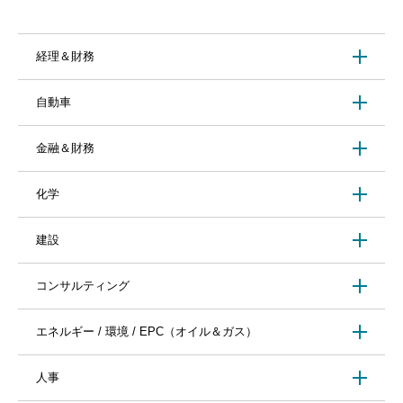
リモートワーク、フレックス活用可
効率重視の運営
挑戦を歓迎する風土
経理＆財務
━━━━━━━━━━━━━━━#spotlightjob3
自動車
金融＆財務
化学
建設
コンサルティング
エネルギー / 環境 / EPC（オイル＆ガス）
人事