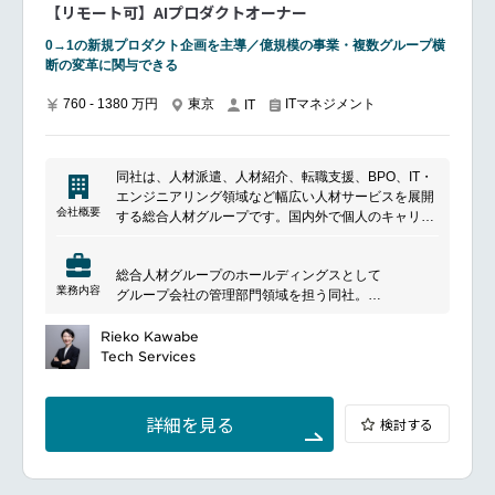
中途社員がほとんどで、立場に関わらず意見を伝え合
【リモート可】AIプロダクトオーナー
全面的にバックアップする環境です。
う風通しの良い社風です。
データサイエンス室は現在メンバー8名程度で、30代
また、主体的な言動や意志を尊重し裁量ある働き方が
0→1の新規プロダクト企画を主導／億規模の事業・複数グループ横
前半～40代のデータサイエンティスト、AIエンジニア
できる環境であり、成長意欲がある方には組織として
断の変革に関与できる
が中心で構成されます。
全面的にバックアップする環境です。
■魅力ポイント
■ポジションについて
760 - 1380 万円
東京
ITマネジメント
IT
同グループ中期経営計画の柱となる一端を担う組織で
大手人材グループのCoE組織にて、グループ横断の
す。
DX推進を担うポジションです。
売上約1兆円規模のグループにおけるデータ利活用に
AI活用を軸に、既存事業の業務改革から新たな価値創
関わる貴重な経験も積んでいただけます。
同社は、人材派遣、人材紹介、転職支援、BPO、IT・
出まで、企画立案から実行・検証まで一貫して関与し
戦略的な投資を行っている領域をご担当いただくた
エンジニアリング領域など幅広い人材サービスを展開
ます。
め、新しいチャレンジもしていただける可能性が高い
会社概要
する総合人材グループです。国内外で個人のキャリア
です。
形成と企業の採用・組織課題解決を支援しており、人
■業務内容
組織の拡大期にあたり、一緒に組織を作っていく経験
材サービスに加えて業務アウトソーシングやテクノロ
事業課題の抽出および分析
を積んでいただくことが出来ます。
総合人材グループのホールディングスとして
ジー領域にも事業を拡大しています。多様な働き方や
DX戦略／施策の企画立案
リモートワークを推進しており、フレックスタイム制
業務内容
グループ会社の管理部門領域を担う同社。
人材活用を支える業界大手の一社です。
各部門と連携したプロジェクト推進
の導入も行っております。社員の主体的な働き方が選
そんな高い成長性と安定した財務基盤を持つ同社に
実行後の成果測定・改善
択できます。（リモートワーク率85％)
て、グループ全体の経営をリードし、
Rieko Kawabe
事業責任者と連携しながら、ゼロベースでの企画立ち
裁量を持ちながら、あなたの経験を活かし、活躍しま
Tech Services
上げやデータをもとにした意思決定を担います。
せんか？
━━━━━━━━━━━━━━━#spotlightjob2
━━━━━━━━━━━━━━━
■魅力ポイント
■ポジションについて
大規模事業の戦略やDXに直接関与できる
詳細を見る
検討する
同グループ各事業会社の経営戦略・事業課題に対し、
AIを活用した業務改革・新規価値創出に携われる
生成AI・AI技術を中核に据えたプロダクトやシステム
企画～実行～検証まで一気通貫で経験できる
の
エンジニア／データサイエンティストと連携した価値
構想・企画から、設計・開発推進・リリースまでを一