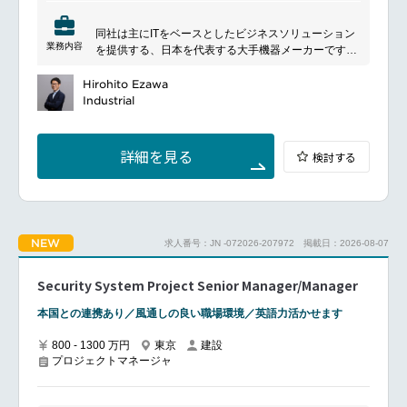
ジング技術を活かした製品展開も行っており、その活
Required in-office 3 days per week on Tuesday,
動は日本国内にとどまらず、グローバルなビジネス展
Wednesday, and Thursday
同社は主にITをベースとしたビジネスソリューション
開を行っています。
業務内容
を提供する、日本を代表する大手機器メーカーです。
━━━━━━━━━━━━━━━#spotlightjob1
同社はアジア・パシフィック各国で長年事業を展開し
ており、今後も同エリアでの事業強化を推進します。
Hirohito Ezawa
事業拡大を加速するため、海外現地法人や事業部門と
Industrial
の連携強化を進めており、
今回の募集はそのための組織強化を目的としていま
す。
詳細を見る
検討する
━━━━━━━━━━━━━━━
■ポジションについて
各国のビジネス推進に関わる様々な課題に対してプロ
ジェクト単位でリードいただく事を想定しています。
■具体的な業務内容
NEW
求人番号：JN -072026-207972
掲載日：2026-08-07
海外現地法人と連携する代理店リベート、新規/既存代
理店提携におけるガイドライン監査（監査/契約/承認
プロセスの整備、見直し、運用など）
Security System Project Senior Manager/Manager
海外現地法人へのリベート施策の検討、展開
海外現地法人への販売促進スキーム/業務フローの再構
本国との連携あり／風通しの良い職場環境／英語力活かせます
築・運用
新商品導入時や価格改定時に、商品部門や各国法人と
800 - 1300 万円
東京
建設
プロジェクトマネージャ
の連携、システム対応
■魅力ポイント