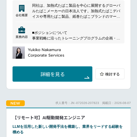
同社は、加熱式たばこ製品を中心に展開するグローバ
ルたばこメーカーの日本法人です。加熱式たばこデバ
会社概要
イスや専用たばこ製品、紙巻たばこブランドのマーケ
ティング、販売促進、販売を行い、革新的な煙の出な
い製品を通じて成人喫煙者向けの選択肢を提供してい
■ポジションについて
ます。
業務内容
事業戦略に沿ったトレーニングプログラムの企画・開
発をお任せします。
年間計画に基づき研修内容を設計・展開し、受講者の
Yukiko Nakamura
フィードバックや効果測定を通じて継続的な改善を推
Corporate Services
進していただきます。
あわせて、人材育成施策の最適化やナレッジマネジメ
ントの推進にも携わっていただきます。
詳細を見る
検討する
■主な業務内容
年間研修計画に基づくトレーニングプログラムの企
画・設計
研修コンテンツの新規開発および既存プログラムのロ
ーカライズ・改善
NEW
求人番号：JN -072026-207823
掲載日：2026-08-07
オンライン・対面を含む最適な研修手法の選定および
運営管理
関係部署との連携による研修展開・受講管理
【リモート可】AI駆動開発エンジニア
外部パートナーやベンダーの選定およびマネジメント
研修効果の分析、受講者フィードバックの収集・改善
LLMを活用した新しい開発手法を構築し、業界をリードする経験を
提案
積める