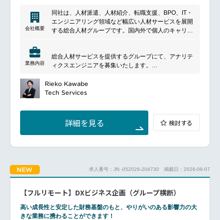
同社は、人材派遣、人材紹介、転職支援、BPO、IT・
エンジニアリング領域など幅広い人材サービスを展開
会社概要
する総合人材グループです。国内外で個人のキャリア
形成と企業の採用・組織課題解決を支援しており、人
材サービスに加えて業務アウトソーシングやテクノロ
総合人材サービスを提供するグループにて、アナリテ
ジー領域にも事業を拡大しています。多様な働き方や
業務内容
ィクスエンジニアを募集いたします。
人材活用を支える業界大手の一社です。
━━━━━━━━━━━━━━━
■募集背景
Rieko Kawabe
Tech Services
同グループでは、全社的なDX推進に取り組んでいま
す。
新設されたデータソリューション部では、顧客への提
詳細を見る
検討する
供価値向上と事業収益の拡大を目指しています。
本ポジションは、AIソリューション（機械学習・深層
学習・LLM等）の選定から、アーキテクチャ設計、実
装、基盤整備までを一貫して担う中核的な役割です。
■ポジションについて
NEW
求人番号：JN -052026-204730
掲載日：2026-08-07
グループ各社の事業価値および業務生産性の向上を目
的に、AI・データを活用した施策の企画・推進をお任
せします。（例：マッチングの高度化、共通業務の効
【フルリモート】DXビジネス企画（グループ横断）
率化など）。
あわせて、グループ内に蓄積されたデータを活用し事
高い成長性と安定した財務基盤のもと、やりがいのある影響力の大
業価値へつなげるため、データ基盤の構築やAPI／ア
きな業務に携わることができます！