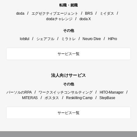
転職・就職
/
/
/
/
doda
エグゼクティブエージェント
BRS
ミイダス
/
dodaチャレンジ
doda X
その他
/
/
/
/
lotsful
シェアフル
ミラトレ
Neuro Dive
HiPro
サービス一覧
法人向けサービス
その他
/
/
/
パーソルのRPA
ワークスイッチコンサルティング
HITO-Manager
/
/
/
MITERAS
ポスタス
Reskilling Camp
StepBase
サービス一覧