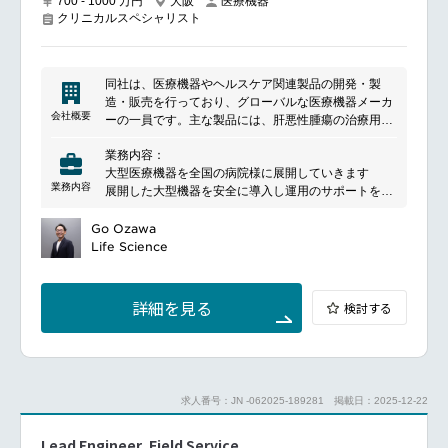
700 - 1000 万円
大阪
医療機器
portfolio development and market expansion.
クリニカルスペシャリスト
Serve as the regional voice of customer and market
intelligence for global product management and
strategy teams.
同社は、医療機器やヘルスケア関連製品の開発・製
Cross-Functional LeadershipPartner with Sales,
造・販売を行っており、グローバルな医療機器メーカ
Clinical Scientific Support, Marcom and CS to ensure
会社概要
ーの一員です。主な製品には、肝悪性腫瘍の治療用ア
integrated execution of marketing and educational
ブレーションシステム、カプセル内視鏡システム、脳
initiatives across both domains.
業務内容：
オキシメータなどがあり、これらは病院や在宅医療で
Provide strategic direction and advanced sales
大型医療機器を全国の病院様に展開していきます
使用され、安全性を確保するために設計されていま
enablement for regional commercial teams and
業務内容
展開した大型機器を安全に導入し運用のサポートを行
す。医療現場のニーズに応じたカスタマイズ製品の提
distributors.
っていただきます
供と最新技術を活用した製品開発に注力しており、品
Act as a strategic advisor to APAC leadership on
大型機器を通じて手術プログラムの計画・展開、同社
Go Ozawa
質と性能の向上を図っています。グローバルなネット
product marketing priorities spanning both Medical
の関連製品を含む機器の手術室内での準備及び洗浄・
Life Science
ワークを通じて、医療機関と連携しながら、医療機器
Devices and Genetics.
滅菌など、それらを可能とするために顧客への適切な
の革新と品質向上に貢献しています。
アドバイスとトレーニングを実行します
Communication & Scientific EngagementDefine and
これらの活動は各医療機関ごとに4か月～8か月ほど継
詳細を見る
検討する
lead domain-specific and cross-domain
続して行われ、安全な機器使用に導くことをゴールと
communication strategies, including congress
します
activities, scientific workshops, and KOL engagement.
業務例ご施設責任者と面会し、同社の大型機器の使用
Ensure Medical Devices and Genetics messaging is
目的及び目標を共に設定します
consistently integrated into regional and global
フィールドサービスエンジニアおよび病院スタッフと
communications.
求人番号：JN -062025-189281
掲載日：2025-12-22
協力して、同社の大型機器の運用準備を手術室で行い
Strengthening brand reputation through scientific
ます
credibility and stakeholder partnerships.
Lead Engineer, Field Service
必要な器具の洗浄および滅菌するように病院スタッフ