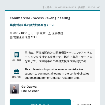
ることが望まれる。
求人番号：JN -092025-194175
掲載日：2025-11-05
Commercial Process Re-engineering
業績好調企業の販売戦略牽引チーム
600 - 1000 万円
東京
医療機器
営業企画推進 / SFE
同社は、医療機関向けに医療機器やヘルスケアソリュ
ーションを提供する企業です。幅広い製品・サービス
会社概要
を通じて、医療従事者の業務支援や医療品質の向上に
貢献しています。製品の提供に加え、導入支援やアフ
This role exists to provide sales administrative
ターサポートにも注力し、医療現場の課題解決を支援
support to commercial teams in the context of sales
しています。
業務内容
budget management, market research and
pricing management to improve the operational
efficiency and effectiveness of the
Go Ozawa
commercial perspective. The position holder
Life Science
will work closely with commercial leadership to
understand their needs.
Main responsibilities: