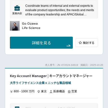
献しています。また、製品提供に加え、医療現場にお
Coordinate teams of internal and external experts to
ける業務効率化や医療品質向上を支援するサービスも
evaluate product opportunities; the needs and merits
展開しています。
業務内容
of the company leadership and APAC/Global
initiatives
Cross-functional due diligence teams include in-
Go Ozawa
house and external including but not limited to
Life Science
manufacturing, regulatory, marketing, financial, legal,
intellectual property experts
Manage the development of the business case and
詳細を見る
検討する
financial model with other internal functions/projects,
and manage the overall assessment of interesting
opportunities
Prepare and deliver presentations to the Japan and
APAC/Global teams integrating and summarizing
求人番号：JN -072024-34619
掲載日：2025-10-20
scientific, clinical, financial, and market information
Structure and negotiate terms of licensing
Key Account Manager | キーアカウントマネージャー
agreements with potential business partners
Lead and support various Japan and regional
大手ライフサイエンス企業 x ニッチな製品領域
initiatives including transformational projects and
integrations
800 - 1000 万円
東京
医療機器
営業
Expected Areas of Competence :
Able to direct regular review of markets and products
to identify trends and opportunities