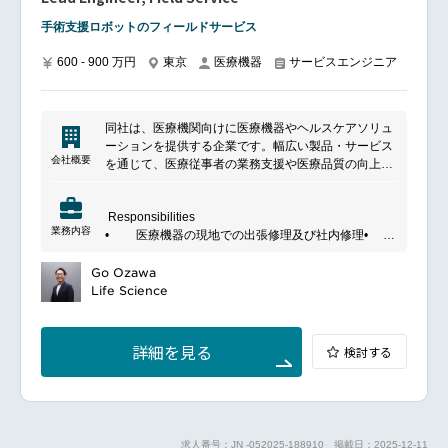
をトレーニングします
Performance Measurement & ReportingEstablish and
手術支援ロボットのフィールドサービス
外科医のトレーニング計画を作成しオフサイトトレー
monitor KPIs and ROI for product marketing initiatives
ニングをスケジュールしサポートします
across both domains.
600 - 900 万円
東京
医療機器
サービスエンジニア
サポートスタッフのトレーニング計画を作成しオフサ
Provide regular strategic updates and
イトトレーニングをスケジュールしサポートします
recommendations to APAC and Global Marketing
主となる外科責任者との定期的なプログラムレビュー
leadership.
会議を実施します
同社は、医療機関向けに医療機器やヘルスケアソリュ
Continuously refine strategies to ensure measurable
大型機器習得の経験曲線中のほとんどの手術に立ち会
ーションを提供する企業です。幅広い製品・サービス
business impact and sustainable growth.
うことによってサポートを行い自律的に運用できるよ
会社概要
を通じて、医療従事者の業務支援や医療品質の向上に
う顧客と共に目標を設定しマネジメントを行います
貢献しています。製品の提供に加え、導入支援やアフ
病院様が自立して大型機器運用が可能となったら、次
ターサポートにも注力し、医療現場の課題解決を支援
のお客様のサポートを開始します
Responsibilities
しています。
━━━━━━━━━━━━━━━#spotlightjob4
業務内容
• 医療機器の現地での出張修理及び社内修理•
定期的な保守点検の管理と実施• 顧客のニーズに
合ったサービスプログラムの提案• 修理部品の在
Go Ozawa
庫管理と使用分析、在庫予測の立案• プロセス改
Life Science
善のために故障原因を追究し、効率かつ効果的な修理
対応を行う
詳細を見る
検討する
求人番号：JN -052025-188910
掲載日：2025-12-11