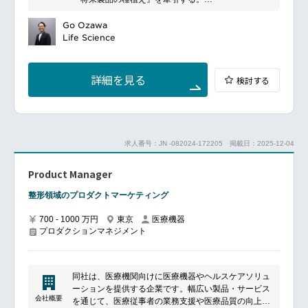
内視鏡機器などがあり、高い品質と安全性を誇りま
業務内容：
す。また、医療専門家との協力を通じて、効果的な治
カテゴリーリーダーシップ強化のための、製品の改
Go Ozawa
療法の普及と医療技術の向上を目指しています。患者
良、開発、製品化（種を植える）。
Life Science
の生活の質向上をミッションに掲げ、グローバルなネ
薬事戦略、保険戦略を含む、新製品ローンチプランの
ットワークを活用して、世界中の医療機関に優れたソ
立案と実行。
リューションを提供しています。
プロダクトライフサイクルマネジメントに沿った効果
詳細を見る
検討する
的・効率的な製品マネジメントの実施。
製品在庫分析及び適切なフォーキャストによる在庫マ
ネジメント。
製品苦情モニタリングを実施し、Field Action発生時に
は社内ステークホルダーと密に連携し事業部側のリー
求人番号：JN -082024-172205
掲載日：2025-12-04
ドとして対応
ビジネスプランニング（中期事業計画、年間事業計画
Product Manager
等）における、市場及び自社製品分析、及び実効性を
伴った計画の策定。
整形領域のプロダクトマーケティング
適切なOPEXの計画策定と効果的なOPEX活用の管
理。
700 - 1000 万円
東京
医療機器
組織運営と人材育成業務目標と人材育成の達成のため
プロダクションマネジメント
の、必要なリソースの分配と最適化。
部下の育成課題を明らかにし、育成プランに基づいた
育成と、チームのパフォーマンスの最大化。
後継者の育成を念頭に置いたチームビルディングの推
同社は、医療機関向けに医療機器やヘルスケアソリュ
進。
ーションを提供する企業です。幅広い製品・サービス
メンバーが活き活きと互いに切磋琢磨し、協働しなが
会社概要
を通じて、医療従事者の業務支援や医療品質の向上に