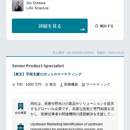
Surface new or unexpressed customer needs,
Go Ozawa
leading to product/program improvements
Life Science
Adhere to organizational protocols, practices and
procedures for gathering competitive information
Drive segmentation and targeting methods to improve
詳細を見る
検討する
commercial efficiency
Develop pricing approach consistent with the
marketing strategy and brand positioning
Accurately forecast resource needs
Establish metrics and goals/success criteria and
求人番号：JN -082025-193050
掲載日：2025-10-31
milestones
Demonstrate financial acumen
Senior Product Specialist
Hold self and others accountable to deliver high
quality results with passion, energy, and drive to meet
【東京】手術支援ロボットのマーケティング
business priorities
Mentor, develop and inspire others
700 - 1000 万円
東京
医療機器
マーケティング
Collaborate and influence others on cross-functional
teams, advancing partnerships to achieve business
objectives
Develop key relationships with industry/market
同社は、医療分野向けの製品やソリューションを提供
thought leaders, organizations, and institutions, in
するグローバル企業です。高度な技術と専門知識を活
collaboration with other marketing leaders
会社概要
かし、医療従事者や関連機関の課題解決を支援してい
ます。品質と信頼性を重視した製品開発に取り組みな
Upstream Marketing:Identification of upstream
がら、医療現場の効率化や患者体験の向上に貢献。グ
opportunities for market including organic and
ローバルな事業基盤を活かし、多様なニーズに応える