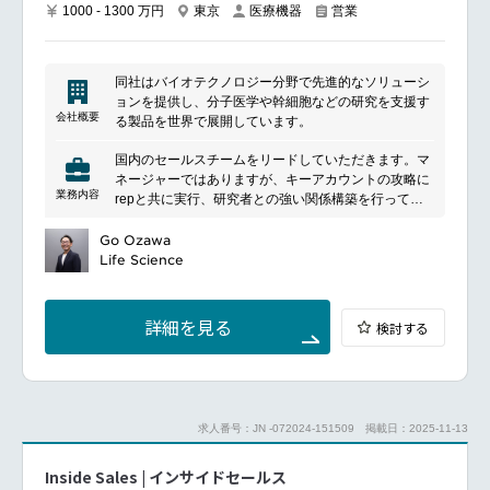
1000 - 1300 万円
東京
医療機器
営業
inform the organization about trends and
opportunities in allergy and autoimmunity.
Craft and deliver medical and scientific training to
further develop organizational capability within
同社はバイオテクノロジー分野で先進的なソリューシ
Japan.
ョンを提供し、分子医学や幹細胞などの研究を支援す
Manage and develop the MSA Japan team with
会社概要
る製品を世界で展開しています。
integrity, emotional intelligence, and inclusion.
Stay updated on medical and scientific expertise
国内のセールスチームをリードしていただきます。マ
across the product pipeline from development
ネージャーではありますが、キーアカウントの攻略に
through commercialization.
業務内容
repと共に実行、研究者との強い関係構築を行って、
Represent the division at national and international
BID製品の市場拡大をエンドユーザーに働きかけてメ
conferences, contributing to symposia and
ーカー主導で力強く実行していくことが求められま
Go Ozawa
encouraging education and adoption efforts.
す。よって、幅広いBID製品をチームメンバーととも
Life Science
Offer clinical expertise and strategic mentorship for
に習得し、新しい情報や提案内容をタイムリーに顧客
the development of medical and scientific strategy
提案していくことをチームとして実行していただくこ
and business initiatives.
とになります。
詳細を見る
検討する
Support compliance and ensure product safety in all
担当製品は各ブランドを代表とする分子生物学、細胞
interactions.
培養、細胞解析用の研究用試薬類、プラスチック消耗
品や小型卓上研究機器です。契約販売店を通しての販
売様式をとっているため、代理店の活用も顧客開拓と
共に実行していきます。
求人番号：JN -072024-151509
掲載日：2025-11-13
Inside Sales | インサイドセールス