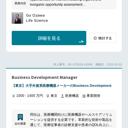
業務内容
inorganic opportunity assessment
価値創出を推進しています。
Downstream Marketing:Identify and support market
development initiatives
Go Ozawa
Develop strategies and execute marketing plans and
Life Science
programs, both short-and long-term, to ensure the
profitable growth and market share of the assigned
portfolio.
詳細を見る
検討する
Information Technology Service and Data Solution
Marketing:Build strategies and execute data
management business including AI technologies
Strategic Input:Voice of region within PMT
Develop promotional strategies, sales support
求人番号：JN -072024-18366
掲載日：2025-10-31
materials, educational aids, etc. to grow market share
to ensure sales excellence.
Business Development Manager
Oversee the development of customer satisfaction
survey and needs assessment to continuously
【東京】大手外資系医療機器メーカーのBusiness Development
improve business models and communicate to global
partners.
1000 - 1400 万円
東京
医療機器
事業開発
Regional Ambassador:Ensure alignment to broader
Surgical global strategy
Assess and support to build/expand functional
capabilities
同社は、医療機関向けに医療機器やヘルスケアソリュ
Conduit to regional marketers
ーションを提供する企業です。革新的な技術や製品を
Department specific/Non-essential functionsOther
会社概要
通じて、医療従事者の診療支援や患者のQOL向上に貢
duties as assigned with or without accommodation.