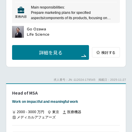
ら成果を出せるチーム文化の醸成。
貢献しています。製品の提供に加え、導入支援やアフ
Main responsibilities:
ターサポートにも注力し、医療現場の課題解決を支援
Prepare marketing plans for specified
しています。
業務内容
aspects/components of its products, focusing on
appropriate target audiences.
Ensure field staff receive appropriate training to
Go Ozawa
achieve effective delivery of key selling messages
Life Science
Establish relationship with the U.S. Marketing
Department and APAC team
Prepare reports on request and forward any territory
詳細を見る
検討する
information regarding company products in the most
appropriate way
Cooperate closely with Logistics department for
quarterly safety stock review
Organize & perform workshops, deliver presentations
求人番号：JN -112024-179545
掲載日：2025-11-27
and demonstrations
Supporting sales team to improve technical
Head of MSA
knowledge about the product and documentation.
Budgetary management for all marketing activities
Work on impactful and meaningful work
initiated
Attract and retain quality employees with the best
2000 - 3000 万円
東京
医療機器
skills and qualifications to ensure that the company
メディカルアフェアーズ
standards and values are met and exceeded
Continuous development of relevant skills and
knowledge