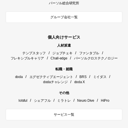
パーソル総合研究所
グループ会社一覧
個人向けサービス
人材派遣
/
/
/
テンプスタッフ
ジョブチェキ
ファンタブル
/
/
フレキシブルキャリア
Chall-edge
パーソルクロステクノロジー
転職・就職
/
/
/
/
doda
エグゼクティブエージェント
BRS
ミイダス
/
dodaチャレンジ
doda X
その他
/
/
/
/
lotsful
シェアフル
ミラトレ
Neuro Dive
HiPro
サービス一覧