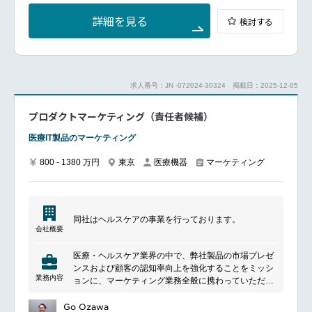
while our product footprint expands globally and in
your region, you will be an active member in our
詳細を見る
検討する
country expansion programs as an OTC (order to
cash) representative. Main responsibilities:
Meet with the Sales teams weekly to review the
pipeline
Participate in the Asia sales funnel review process
求人番号：JN -072024-30324
掲載日：2025-12-05
Coordinate with Field Service to perform pre-sale site
inspection and track resolution of any findings that
プロダクトマーケティング（責任者候補）
would preclude a sale.
Determine any pre-sale simulator support
医療IT製品のマーケティング
requirements
Obtain assignment of a Startup Specialist to the
800 - 1380 万円
東京
医療機器
マーケティング
account
Ensure the account places an order for consumables
to support initial use of the system.
Arrange the details of the commissioning including
tracking the shipment, notifying Sales, Field Service
同社はヘルスケアの事業を行っております。
and the Startup Specialist
会社概要
Coordinate any special requests from the account
relative to commissioning
医療・ヘルスケア業界の中で、弊社製品の市場プレゼ
Maintain metrics and dashboards for process control
ンスおよび顧客の認知率向上を強化することをミッシ
and transparent communications.
業務内容
ョンに、マーケティング業務全般に携わっていただき
Support the Commercial Enablement team in project
ます。 事業サイドと連携しながらマーケット分析・リ
related activities (commercial expansions into new
サーチを行って事業課題を整理した上で、ユーザーの
Go Ozawa