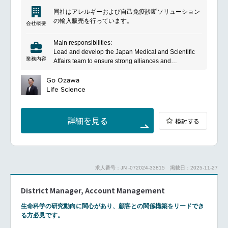
Support development and implementation of the
同社はアレルギーおよび自己免疫診断ソリューション
company quality system
の輸入販売を行っています。
Lead the team efficiently to optimize outcomes
会社概要
consistent with the company’s code of conduct
Closely work with RA/QA officers for registration
Main responsibilities:
documentations.
Lead and develop the Japan Medical and Scientific
Obtain market intelligence on local product
業務内容
Affairs team to ensure strong alliances and
development and competitor activities
consistency of medical and scientific strategies
Contribute in the identification of KOLs and lead the
worldwide.
Go Ozawa
communication with them.
Conduct and manage clinical studies, from design
Life Science
Support the salesforce by attending demonstrations,
through execution and analysis, aimed at supporting
KOL visits.
new product launches in partnership with marketing
Cooperate closely with Logistics department for
and QA&RA departments.
詳細を見る
検討する
quarterly safety stock review
Establish medical and scientific evidence that proves
the clinical advantages of our products.
Drive clinical needs for new product development in
Japan and collaborate in related clinical studies.
Translate scientific data into actionable insights for
求人番号：JN -072024-33815
掲載日：2025-11-27
customers and other departments based on proven
professional expertise.
District Manager, Account Management
Establish and maintain solid relationships with
internal teams and Key Opinion Leaders (KOLs) to
生命科学の研究動向に関心があり、顧客との関係構築をリードでき
improve the company's presence in the Japanese
る方必見です。
medical and scientific communities.
Gather insights from KOLs and field presence to