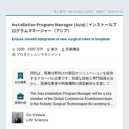
作成－当社システムを利用した安全管理情報の処理及
び管理－社内関連部門との協働（顧客対応に関する関
求人番号：JN -072024-34256
掲載日：2025-12-10
連部門の調整役を担う）・社内関連部門との積極的な
コミュニケーション（情報の共有と協力体制の確
Installation Program Manager (Asia) | インストールプ
立）・その他渉外（行政対応、業界対応）
＜Senior Specialist＞
ログラムマネージャー（アジア）
マネジャーの少ない指導の下、薬機法全般についての
Ensure smooth integration of new surgical robot in hospitals
知識と経験を有し、円滑な品質保証業務の遂行を目的
とする。当社が販売する製品に係る安全管理業務の適
1000 - 1500 万円
東京
医療機器
切な履行を職責とし、以下の事項を含む。・医薬品医
プロダクションマネジメント
療機器等法ならびにGVP省令を遵守した業務・安全管
理情報に関わる受付処理から完了までの一連の業務
（以下を含む）－行政当局への不具合報告ならびに渉
外
同社は、医療分野向けの製品やソリューションを提供
－苦情品の調査に係る外国製造業者との折衝、調査対
するグローバル企業です。高度な技術と専門知識を活
象品の返送、調査報告書の作成－当社システムを利用
会社概要
かし、医療従事者や関連機関の課題解決を支援してい
した安全管理情報の処理及び管理－社内関連部門との
ます。品質と信頼性を重視した製品開発に取り組みな
協働（顧客対応に関する関連部門の調整役を担う）・
The Asia Installation Program Manager will be a key
がら、医療現場の効率化や患者体験の向上に貢献。グ
社内関連部門との積極的なコミュニケーション（情報
member of the Global Commercial Enablement team
ローバルな事業基盤を活かし、多様なニーズに応える
の共有と協力体制の確立）・その他渉外（行政対応、
業務内容
in the Robotic Surgical Technologies BU working to
価値創出を推進しています。
業界対応）
drive installations of the product.
You will be a part of a global network of installation
Go Ozawa
managers who will establish together the best
Life Science
practices for product installations within company and