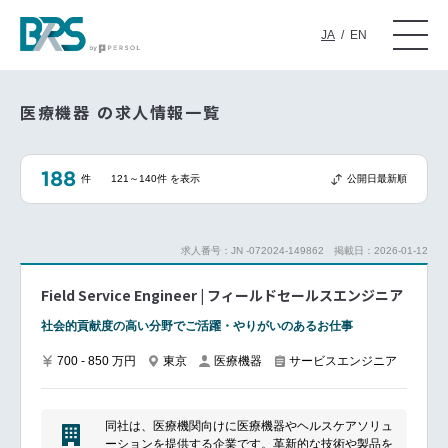
JA
/
EN
医療機器 の求人情報一覧
188
件
121～140件 を表示
公開日最新順
求人番号：JN -072024-149862
掲載日：2026-01-12
Field Service Engineer | フィールドセールスエンジニア
社会的貢献度の高い分野でご活躍・やりがいのあるお仕事
700 - 850 万円
東京
医療機器
サービスエンジニア
同社は、医療機関向けに医療機器やヘルスケアソリュ
ーションを提供する企業です。革新的な技術や製品を