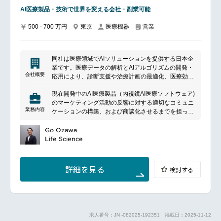
AI医療製品・技術で世界を変える会社・副業可能
500 - 700 万円
東京
医療機器
営業
同社は医療領域でAIソリューションを提供する日本企
業です。医療データの解析とAIアルゴリズムの開発・
会社概要
応用により、診断支援や治療計画の最適化、医療効率
の向上など、医療現場の課題解決に貢献しています。
現在開発中のAI医療製品（内視鏡AI医療ソフトウェア)
患者のモニタリングや予測分析、健康管理支援など、
のマーケティング活動の反響に対する適切なコミュニ
健康領域におけるAIソリューションの開発にも力を入
業務内容
ケーションの構築、および商談化させるまでを担って
れています。
いただきます。新規製品のブランディング・マーケテ
ィング活動の一部を担い、反響の内容をマーケティン
Go Ozawa
グチームにフィードバックし、より良いプロモーショ
Life Science
ン活動を実現することも大きな役割となります。
業務内容：
Web、SNS、イベント、セミナー、DM、紹介などを
詳細を見る
検討する
通して弊社製品（内視鏡AI）に興味を持って頂いた顧
客に対するニーズのヒアリング
商談機会のアレンジ（訪問はアウトバウンドチームが
行います）
マーケティングチームへのフィードバック、改善提案
求人番号：JN -082025-192351
掲載日：2025-11-12
等