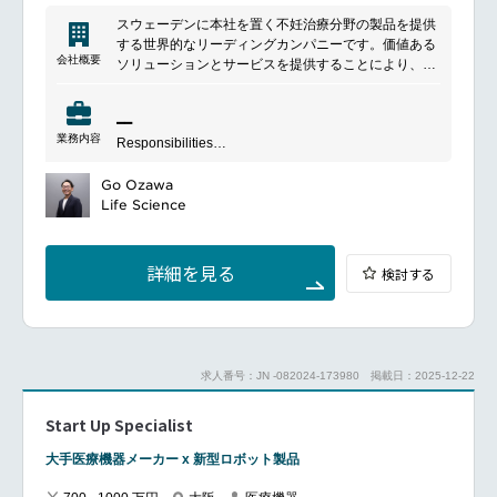
スウェーデンに本社を置く不妊治療分野の製品を提供
する世界的なリーディングカンパニーです。価値ある
会社概要
ソリューションとサービスを提供することにより、治
療成果を成功に導くために顧客をサポートすることが
使命です。
━━
日本では、 不妊治療に使用されるタイムラプスインキ
業務内容
Responsibilities
ュベーター、培養液等のメディア、消耗品、またゲノ
━━
ミクスの4つの領域にて製品・サービスを提供してい
Strategic Marketing & ExecutionDevelop and own the
Go Ozawa
ます。
regional marketing strategy for Medical Devices and
Life Science
Genetics, ensuring synergy and differentiation where
appropriate.
Lead the planning and execution of product launches,
詳細を見る
検討する
establishing milestones, KPIs, and stakeholder
accountability.
Drive the creation and refinement of product
messaging, value propositions, and go-to-market
strategies tailored to APAC market dynamics.
求人番号：JN -082024-173980
掲載日：2025-12-22
Market & Customer InsightsConduct comprehensive
Start Up Specialist
market and customer analysis across both domains to
identify opportunities, unmet needs, and competitive
大手医療機器メーカー x 新型ロボット製品
threats.
Translate insights into actionable strategies for