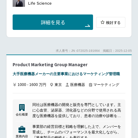
countries and/or optimization projects)
理解からマーケティング戦略を立案。その戦略の実現
Life Science
に向けて社内外の制作チームをディレクションし並走
して遂行していく業務となります。
業務内容：
詳細を見る
検討する
市場・業界動向や顧客（医療機関、保険薬局）ニーズ
調査、競合調査等
PdMと協業し、各プロダクトのマーケティング戦略を
立案
マーケティング戦略に基いた、各施策の企画から実行
求人番号：JN -072025-191664
掲載日：2025-12-05
各施策の実行は、コンテンツディレクター、制作ディ
レクター、データアナリスト、イベントディレクター
Product Marketing Group Manager
等のメンバーや外部パートナーと協働しながら、実行
いただきます。
大手医療機器メーカーの主要事業におけるマーケティング管理職
1000 - 1600 万円
東京
医療機器
マーケティング
同社は医療機器の開発と販売を専門としています。主
に心血管、泌尿器、消化器などの分野で使用される高
会社概要
度な医療機器を提供しており、患者の治療や診断を支
援します。革新的な技術と研究開発を重視し、医療現
事業部の経営目標と戦略を理解した上で、メンバーを
場のニーズに応える製品を次々と市場に投入していま
育成し、チームのパフォーマンスを最大化しながら、
す。製品ラインナップには、カテーテルやステント、
業務内容
『将来製品の種植え』を牽引する。