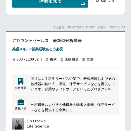
詳細を見る
検討する
SR budget management: Planning
Data management/setting: budget and actual
performance of SRs
Double count based on BU initiatives
Budget allocation by hospital, product, SRs
求人番号：JN -102025-194807
掲載日：2025-11-04
Power BI creation for commercial / BU initiatives
アカウントセールス｜最新型分析機器
Master data management: manual adjustment(Dealer
振替：Case cover fee)/invoicing adjustment（過去実
英語スキル×営業経験ある方必見
績振替）
Sales report（excl. NSM : NSMデータ ）
700 - 1100 万円
東京
医療機器
営業
Pricing management（LP/RP/SPI/NSR: Workflow
process）
Process reengineering: enhancement of
Workflow/WOS and DOA etc.(System
同社は大手科学サービス企業で、分析機器およびその
support/management)
他機器の輸出入、販売、保守サービスなどを提供して
Adhere, without exception, to corporate compliance
会社概要
います。試薬やソフトウェアといったプロダクトを通
and ethics policies
し、研究者のサポートと科学の発展に貢献していま
す。特に、科学研究、医療、製薬などの分野でのニー
分析機器およびその他機器の輸出入販売、保守サービ
ズに対応し、研究や医療の向上に貢献しています。多
業務内容
スなどを提供する企業にて
岐にわたる製品ラインナップで顧客のニーズに応える
最新型分析機器の【アカウントセールス】
とともに、革新的なソリューションを提供していま
をご担当いただける方を募集いたします。
Go Ozawa
す。また、技術サポートやトレーニングプログラムな
Life Science
どの顧客のサポートも行っており、長期的なパートナ
―――――Responsibilities―――――