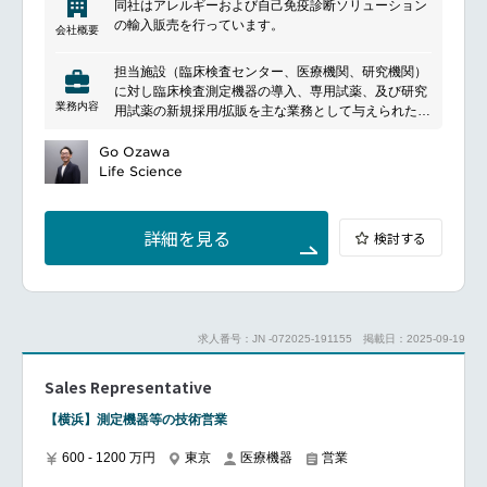
同社はアレルギーおよび自己免疫診断ソリューション
Foresees how decisions may impact the financial
の輸入販売を行っています。
state of the rest of the organization
会社概要
Understands how ideas are converted into successful
development and commercialization and
担当施設（臨床検査センター、医療機関、研究機関）
continuously works to improve these processes and
に対し臨床検査測定機器の導入、専用試薬、及び研究
impact profitability and growth share
業務内容
用試薬の新規採用/拡販を主な業務として与えられた売
Excellent interpersonal and presentation skills
上目標達成を目指す。
Proven ability to communicate complex issues in a
業務内容：
Go Ozawa
clear and succinct manner – both in writing and
アレルギー/自己免疫検査市場における一大勢力である
Life Science
verbally
臨床検査センターによる様々な製品の拡販を実現する
Strong financial acumen (P&L, balance sheet, cash
ため，全国で活動する数多くの検査センター営業部員
flow, and budgets)
から医療機関への販促活動を推進する。
詳細を見る
検討する
これらの活動を実現する上で必要となる，大手臨床検
査センターにおける日々の膨大なアッセイを確実に行
うための当社大型機器の導入・更新（ライフサイクル
マネジメント）を計画的に進める。
上記アクションが中長期的に滞りなく進められるため
求人番号：JN -072025-191155
掲載日：2025-09-19
の折衝・交渉に備え，各検査センターの幹部/主要メン
バーとの日々の密接なコミュニケーションを通じて会
Sales Representative
社対会社としての信頼関係を強化する。
新製品普及に向け臨床検査センターへ機器導入、受託
【横浜】測定機器等の技術営業
提案を行い、大学医学部、医療機関等に対してもプロ
モーション（機器設置、アッセイサポート）を実施す
600 - 1200 万円
東京
医療機器
営業
る。（注）
臨床検査センター、研究機関へAMX導入提案を通して