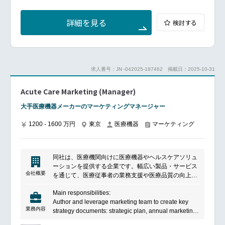
ーシップを築いています。
最新型分析機器の販売および販売促進
お客様への的確なソリューション提供のためのケミス
詳細を見る
検討する
ト(社内のアプリケーションサイエンティスト)とのプ
ロジェクトビルディング
デモンストレーションのセッティング（ケミストが実
施、段取り企画は営業）
CRMツール（Salesforce）を用いた商談進捗管理
求人番号：JN -042025-187462
掲載日：2025-10-31
当社販売代理店とのタイアップ企画、ならびに新技術
Acute Care Marketing (Manager)
等の情報提供による引き合い創出
大手医療機器メーカーのマーケティングマネージャー
―――――求める人物像―――――
分析化学の基礎を熟知している方、または深い知識習
1200 - 1600 万円
東京
医療機器
マーケティング
得に強い意欲を持っている方
情報収集力、ヒアリング力に長けた方
顧客、関係部署とのコミュニケーションを円滑に行え
る方
同社は、医療機関向けに医療機器やヘルスケアソリュ
ーションを提供する企業です。幅広い製品・サービス
━━━━━━━━━━━━━━━#spotlightjob4
会社概要
を通じて、医療従事者の業務支援や医療品質の向上に
貢献しています。製品の提供に加え、導入支援やアフ
Main responsibilities:
ターサポートにも注力し、医療現場の課題解決を支援
Author and leverage marketing team to create key
しています。
業務内容
strategy documents: strategic plan, annual marketing
plan, product launch plans, etc