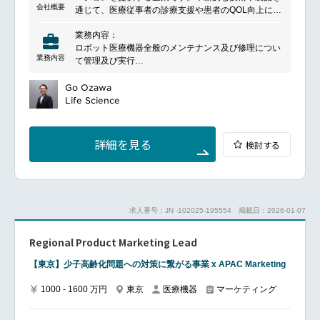
会社概要
通じて、医療従事者の診療支援や患者のQOL向上に貢
献しています。また、製品提供に加え、医療現場にお
業務内容：
ける業務効率化や医療品質向上を支援するサービスも
ロボット医療機器全般のメンテナンス及び修理につい
展開しています。
業務内容
て管理及び実行
対象疾患領域の手術を理解し、技術的なサポートをタ
イムリーに実施
Go Ozawa
Life Science
詳細を見る
検討する
求人番号：JN -102025-195554
掲載日：2026-01-07
Regional Product Marketing Lead
【東京】少子高齢化問題への対策に繋がる事業 x APAC Marketing
1000 - 1600 万円
東京
医療機器
マーケティング