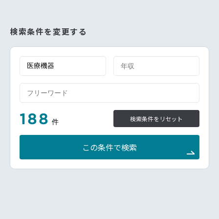
顧客とのミーティングやワークショップ、セミナー講
義等を、アプリケーションスタッフと連携して実行す
る。また、営業促進ツールのコンテンツ作成をマーケ
ティング、アプリケーション、サービス部門と連携し
検索条件を変更する
て行う。
展示会や学会へ参加し、当社の掲げる価値を提案す
る。
営業やフィールドサービス部門と密に連携を図り、部
門や製品の垣根を越えて顧客にこの上なく満足いただ
けるよう努める。
英語力がある場合は、ドイツの工場とのコミュニケー
ションやTraining参加などの機会もあり
トレーニング、学習の機会を十分に提供します
188
検索条件をリセット
件
この条件で検索