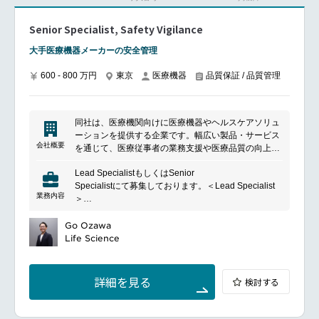
Senior Specialist, Safety Vigilance
大手医療機器メーカーの安全管理
600 - 800 万円
東京
医療機器
品質保証 / 品質管理
同社は、医療機関向けに医療機器やヘルスケアソリュ
ーションを提供する企業です。幅広い製品・サービス
会社概要
を通じて、医療従事者の業務支援や医療品質の向上に
貢献しています。製品の提供に加え、導入支援やアフ
Lead SpecialistもしくはSenior
ターサポートにも注力し、医療現場の課題解決を支援
Specialistにて募集しております。＜Lead Specialist
しています。
業務内容
＞
マネジャーの最小の指導の下、薬機法全般についての
知識と経験を有し、円滑な安全管理業務の遂行を目的
Go Ozawa
とする。複雑な案件にも対処する。当社が販売する製
Life Science
品に係る安全管理業務の適切な履行を職責とし、以下
の事項を含む。・医薬品医療機器等法ならびにGVP省
令を遵守した業務・安全管理情報に関わる受付処理か
詳細を見る
検討する
ら完了までの一連の業務（以下を含む）－行政当局へ
の不具合報告ならびに渉外－苦情品の調査に係る外国
製造業者との折衝、調査対象品の返送、調査報告書の