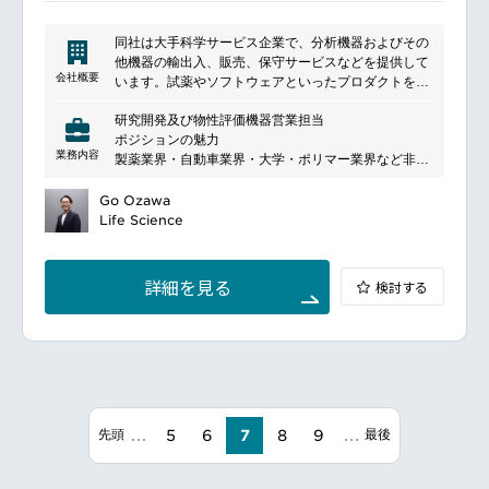
売上拡大を図る。
担当施設において全製品の売上責任をもつことによ
同社は大手科学サービス企業で、分析機器およびその
り、部内リソースの効率化、及び顧客対応のシンプル
他機器の輸出入、販売、保守サービスなどを提供して
化を図り、事業部内に大きなシナジー効果をもたら
会社概要
います。試薬やソフトウェアといったプロダクトを通
す。
し、研究者のサポートと科学の発展に貢献していま
研究開発及び物性評価機器営業担当
す。特に、科学研究、医療、製薬などの分野でのニー
ポジションの魅力
ズに対応し、研究や医療の向上に貢献しています。多
業務内容
製薬業界・自動車業界・大学・ポリマー業界など非常
岐にわたる製品ラインナップで顧客のニーズに応える
に多様な業界を担当することで、幅広い経験や知識を
とともに、革新的なソリューションを提供していま
身につけていただくことが可能です。また、日本は成
Go Ozawa
す。また、技術サポートやトレーニングプログラムな
長が大きく期待される市場として特に成長機会が多い
Life Science
どの顧客のサポートも行っており、長期的なパートナ
マーケットです。
ーシップを築いています。
職務の内容: Responsibilities
事業部の扱う複数の分析機器について見込顧客および
詳細を見る
検討する
既存顧客への販売活動を実施する。
既存顧客、見込顧客が抱える課題やニーズに対し、製
品群を通じてソリューションを提案する。
営業同士、アプリケーション（技術サポート）スタッ
フやサービス部門とコミュニケーションをはかりなが
ら業務連携し、製品だけでなく組織としての価値を最
大限に発揮して顧客からの信頼を得る。
…
…
顧客の要求や競合の状況などを把握し、市場の状況を
5
6
7
8
9
先頭
最後
踏まえ戦略を立てながら販売活動を実行する。結果を
振り返り改善しながら、より良い営業活動を行う。