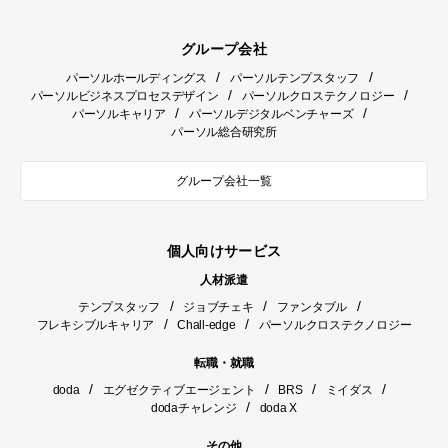
グループ会社
/
/
パーソルホールディングス
パーソルテンプスタッフ
/
/
パーソルビジネスプロセスデザイン
パーソルクロステクノロジー
/
/
パーソルキャリア
パーソルデジタルベンチャーズ
パーソル総合研究所
グループ会社一覧
個人向けサービス
人材派遣
/
/
/
テンプスタッフ
ジョブチェキ
ファンタブル
/
/
フレキシブルキャリア
Chall-edge
パーソルクロステクノロジー
転職・就職
/
/
/
/
doda
エグゼクティブエージェント
BRS
ミイダス
/
dodaチャレンジ
doda X
その他