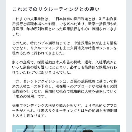
これまでのリクルーティングとの違い
これまでの人事業務は、「日本特有の採用課題とは 3.日本的雇
用慣行と転職市場への影響」でも述べた通り、新卒一括採用や終
身雇用、年功序列制度といった雇用慣行を中心に展開されてきま
した。
このため、特にバブル崩壊前までは、中途採用自体があまり活発
ではなく、リクルーティングも主に欠員補充や特定ポジションを
埋めるために行われてきました。
多くの企業で、採用活動は求人広告の掲載、選考、入社手続きと
いった業務の繰り返しにとどまり、必ずしも能動的な採用が行わ
れていたわけではありませんでした。
一方、タレントアクイジションは、企業の成長戦略に基づいて将
来の人材ニーズを予測し、潜在層へのアプローチや候補者との関
係構築を行うなど、長期的な視点で戦略的に人材を確保していく
「攻めの採用」です。
採用ブランディングの構築や競合分析など、より包括的なアプロ
ーチがとられ、従来のリクルーティングとはその範囲も実施期間
も大きく異なります。