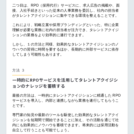
二つ目は、RPO（採用代行）サービスに、求人広告の掲載や、面
接、入社手続きといった従来の人事業務を委託し、社内の担当者
がタレントアクイジションに集中できる環境を整えることです。
これにより、戦略立案や採用ブランディングといった、特に企業
理解が必要な業務に社内の担当者が注力でき、タレントアクイジ
ションの業務をより効率的に遂行できます。
しかし、１の方法と同様、効果的なタレントアクイジションのノ
ウハウの習得に時間を要するほか、長期的に外部サービスに依存
してしまう可能性もあります。
方法 ３
一時的にRPOサービスを活用してタレントアクイジシ
ョンのナレッジを蓄積する
最後の方法は、一時的にタレントアクイジションに精通した RPO
サービスを導入し、内部と連携しながら業務を遂行してもらうこ
とです。
専門家の知見や最新のツールを駆使した効果的なタレントアクイ
ジションを短期間で開始できることに加え、その活動を通じて社
内にも効果的にノウハウを蓄積できます。将来的には採用活動を
自立して行うことも可能でしょう。