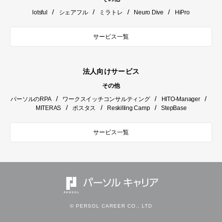
/
/
/
/
lotsful
シェアフル
ミラトレ
Neuro Dive
HiPro
サービス一覧
法人向けサービス
その他
/
/
/
パーソルのRPA
ワークスイッチコンサルティング
HITO-Manager
/
/
/
MITERAS
ポスタス
Reskilling Camp
StepBase
サービス一覧
© PERSOL CAREER CO., LTD