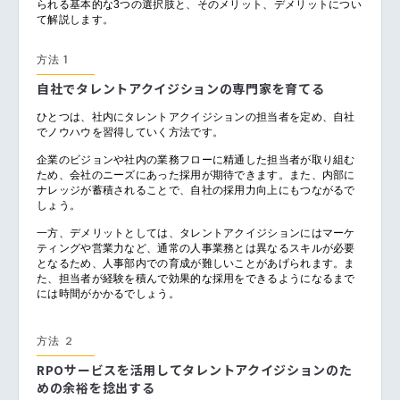
られる基本的な3つの選択肢と、そのメリット、デメリットについ
て解説します。
方法 1
自社でタレントアクイジションの専門家を育てる
ひとつは、社内にタレントアクイジションの担当者を定め、自社
でノウハウを習得していく方法です。
企業のビジョンや社内の業務フローに精通した担当者が取り組む
ため、会社のニーズにあった採用が期待できます。また、内部に
ナレッジが蓄積されることで、自社の採用力向上にもつながるで
しょう。
一方、デメリットとしては、タレントアクイジションにはマーケ
ティングや営業力など、通常の人事業務とは異なるスキルが必要
となるため、人事部内での育成が難しいことがあげられます。ま
た、担当者が経験を積んで効果的な採用をできるようになるまで
には時間がかかるでしょう。
方法 ２
RPO
サービスを活用してタレントアクイジションのた
めの余裕を捻出する