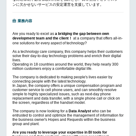
ンに欠かせないサービスの安定運営を支援しています。
業務内容
Are you ready to excel as
a bridging the gap between own
development team and the client！
at a company that offers all-in-
one solutions for every aspect of technology?
As a technology care company, this company helps their customers
solve their day-to-day technology problems and enrich their digital
lives.
Operating in 18 countries around the world, they help nearly 300
million customers enjoy a comfortable digital life.
The company is dedicated to making people's lives easier by
connecting people with the latest technology.
In Japan, the company offers a unique compensation program and
customer service to cell phone users, and can smoothly resolve
simple to highly specialized issues, such as next-day phone
replacement and data transfer, with a single phone call or click on
the screen, regardless of the handset model.
The company is now looking for a
Data Analyst
who can be
entrusted to control and optimize the management of information for
the business owner's Hopes and Requests within the business
group and plant.
Are you ready to leverage your expertise in BI tools for