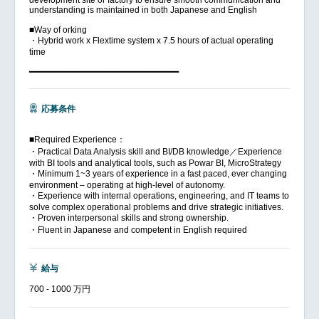
development site or factory to ensure smooth communication and
understanding is maintained in both Japanese and English
■Way of orking
・Hybrid work x Flextime system x 7.5 hours of actual operating
time
━━━━━━━━━━━━━━━━━━━━━━━━━━━━━━
応募条件
■Required Experience：
・Practical Data Analysis skill and BI/DB knowledge／Experience
with BI tools and analytical tools, such as Powar BI, MicroStrategy
・Minimum 1~3 years of experience in a fast paced, ever changing
environment – operating at high-level of autonomy.
・Experience with internal operations, engineering, and IT teams to
solve complex operational problems and drive strategic initiatives.
・Proven interpersonal skills and strong ownership.
・Fluent in Japanese and competent in English required
給与
700 - 1000 万円