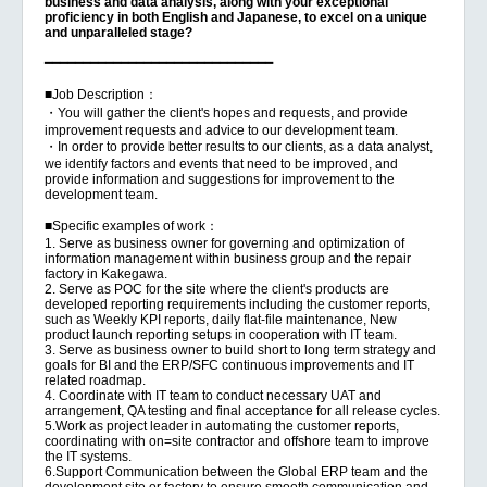
business and data analysis, along with your exceptional
proficiency in both English and Japanese, to excel on a unique
and unparalleled stage?
━━━━━━━━━━━━━━━━━━━━━━━━━━━━━━
■Job Description：
・You will gather the client's hopes and requests, and provide
improvement requests and advice to our development team.
・In order to provide better results to our clients, as a data analyst,
we identify factors and events that need to be improved, and
provide information and suggestions for improvement to the
development team.
■Specific examples of work：
1. Serve as business owner for governing and optimization of
information management within business group and the repair
factory in Kakegawa.
2. Serve as POC for the site where the client's products are
developed reporting requirements including the customer reports,
such as Weekly KPI reports, daily flat-file maintenance, New
product launch reporting setups in cooperation with IT team.
3. Serve as business owner to build short to long term strategy and
goals for BI and the ERP/SFC continuous improvements and IT
related roadmap.
4. Coordinate with IT team to conduct necessary UAT and
arrangement, QA testing and final acceptance for all release cycles.
5.Work as project leader in automating the customer reports,
coordinating with on=site contractor and offshore team to improve
the IT systems.
6.Support Communication between the Global ERP team and the