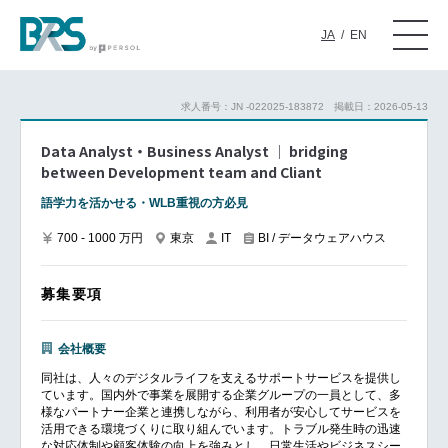
JA
/
EN
求人番号：JN -022025-183872
掲載日：2026-05-13
Data Analyst・Business Analyst │ bridging
between Development team and Cliant
語学力を活かせる・WLB重視の方必見
700 - 1000 万円
東京
BI / データウェアハウス
IT
募集要項
会社概要
同社は、人々のデジタルライフを支えるサポートサービスを提供し
ています。国内外で事業を展開する企業グループの一員として、多
様なパートナー企業と連携しながら、利用者が安心してサービスを
活用できる環境づくりに取り組んでいます。トラブル発生時の迅速
な対応体制や顧客体験の向上を強みとし、日常生活やビジネスシー