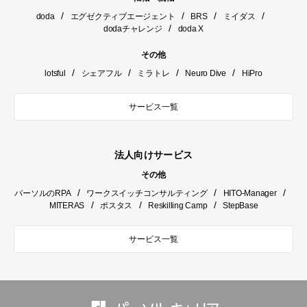
/
/
/
/
doda
エグゼクティブエージェント
BRS
ミイダス
/
dodaチャレンジ
doda X
その他
/
/
/
/
lotsful
シェアフル
ミラトレ
Neuro Dive
HiPro
サービス一覧
法人向けサービス
その他
/
/
/
パーソルのRPA
ワークスイッチコンサルティング
HITO-Manager
/
/
/
MITERAS
ポスタス
Reskilling Camp
StepBase
サービス一覧