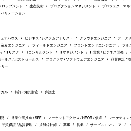
ベロップメント
生産技術
プロダクションマネジメント
プロジェクトマネ
/ バリデーション
タウェアハウス
ビジネス / システムアナリスト
クラウドエンジニア
データ
み込みエンジニア
フィールドエンジニア
フロントエンドエンジニア
フル
ィ / ITリスク
ITコンサルタント
ITマネジメント
IT営業 / ビジネス開発
ールス / ポストセールス
プログラマ / ソフトウェアエンジニア
品質保証 / 
ーサー
ーガル
特許 / 知的財産
弁護士
開発
営業企画推進 / SFE
マーケットアクセス / HEOR / 償還
マーケティン
品質保証 / 品質管理
放射線技師
薬事
営業
サービスエンジニア