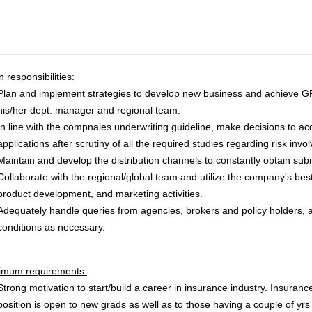
 responsibilities:
Plan and implement strategies to develop new business and achieve GP
his/her dept. manager and regional team.
In line with the compnaies underwriting guideline, make decisions to ac
applications after scrutiny of all the required studies regarding risk invo
Maintain and develop the distribution channels to constantly obtain su
Collaborate with the regional/global team and utilize the company's best
product development, and marketing activities.
Adequately handle queries from agencies, brokers and policy holders, 
conditions as necessary.
imum requirements:
Strong motivation to start/build a career in insurance industry. Insuran
position is open to new grads as well as to those having a couple of yr