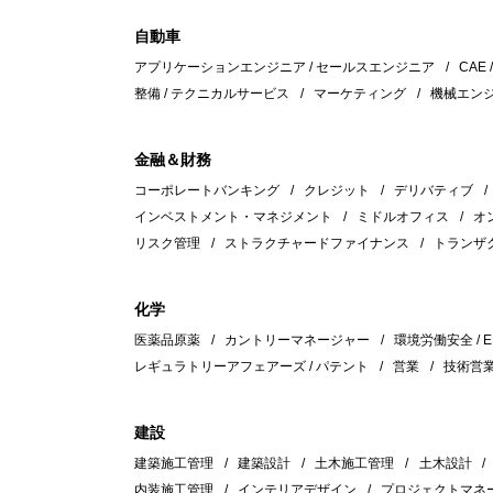
自動車
アプリケーションエンジニア / セールスエンジニア
CAE 
整備 / テクニカルサービス
マーケティング
機械エン
金融＆財務
コーポレートバンキング
クレジット
デリバティブ
インベストメント・マネジメント
ミドルオフィス
オ
リスク管理
ストラクチャードファイナンス
トランザ
化学
医薬品原薬
カントリーマネージャー
環境労働安全 / E
レギュラトリーアフェアーズ / パテント
営業
技術営
建設
建築施工管理
建築設計
土木施工管理
土木設計
内装施工管理
インテリアデザイン
プロジェクトマネ