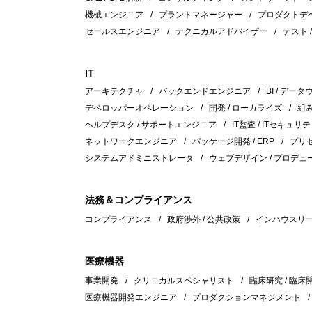
機械エンジニア
プラントマネージャー
プロダクトデ
セールスエンジニア
テクニカルアドバイザー
テスト 
IT
アーキテクチャ
バックエンドエンジニア
BI / デー
デベロッパーオペレーション
開発 / ローカライズ
組
ヘルプデスク / サポートエンジニア
IT監査 / ITセキュリテ
ネットワークエンジニア
パッケージ開発 / ERP
プリセ
システムアドミニストレータ
ウェブデザイン / プロデュ
法務＆コンプライアンス
コンプライアンス
政府渉外 / 公共政策
インハウスリ
医療機器
事業開発
クリニカルスペシャリスト
臨床研究 / 臨床
医療機器開発エンジニア
プロダクションマネジメント