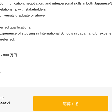
Communication, negotiation, and interpersonal skills in both Japanese/
relationship with stakeholders
University graduate or above
erred qualifications:
Experience of studying in International Schools in Japan and/or experie
preferred.
 - 800 万円
京
ント
saravi
応募する