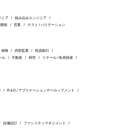
ジニア
組み込みエンジニア
＆開発
営業
テスト / バリデーション
保険
内部監査
投資銀行
ール
不動産
研究
リテール / 私有財産
理
R＆D / アプリケーションデベロップメント
設備設計
ファシリティマネジメント