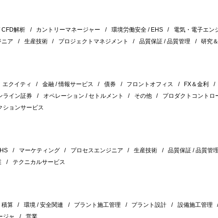
/ CFD解析
カントリーマネージャー
環境労働安全 / EHS
電気・電子エン
ジニア
生産技術
プロジェクトマネジメント
品質保証 / 品質管理
研究
エクイティ
金融 / 情報サービス
債券
フロントオフィス
FX＆金利
ンライン証券
オペレーション / セトルメント
その他
プロダクトコントロ
クションサービス
HS
マーケティング
プロセスエンジニア
生産技術
品質保証 / 品質管
業
テクニカルサービス
積算
環境 / 安全関連
プラント施工管理
プラント設計
設備施工管理
ージャ
営業