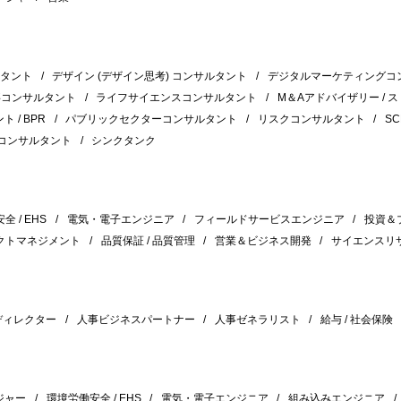
ルタント
デザイン (デザイン思考) コンサルタント
デジタルマーケティングコ
事コンサルタント
ライフサイエンスコンサルタント
M＆Aアドバイザリー / 
 / BPR
パブリックセクターコンサルタント
リスクコンサルタント
S
コンサルタント
シンクタンク
 / EHS
電気・電子エンジニア
フィールドサービスエンジニア
投資＆
クトマネジメント
品質保証 / 品質管理
営業＆ビジネス開発
サイエンスリ
 ディレクター
人事ビジネスパートナー
人事ゼネラリスト
給与 / 社会保険
ジャー
環境労働安全 / EHS
電気・電子エンジニア
組み込みエンジニア