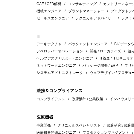
CAE / CFD解析
コンサルティング
カントリーマネー
機械エンジニア
プラントマネージャー
プロダクトデ
セールスエンジニア
テクニカルアドバイザー
テスト 
IT
アーキテクチャ
バックエンドエンジニア
BI / デー
デベロッパーオペレーション
開発 / ローカライズ
組
ヘルプデスク / サポートエンジニア
IT監査 / ITセキュリテ
ネットワークエンジニア
パッケージ開発 / ERP
プリセ
システムアドミニストレータ
ウェブデザイン / プロデュ
法務＆コンプライアンス
コンプライアンス
政府渉外 / 公共政策
インハウスリ
医療機器
事業開発
クリニカルスペシャリスト
臨床研究 / 臨床
医療機器開発エンジニア
プロダクションマネジメント