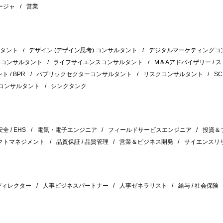
ージャ
営業
ルタント
デザイン (デザイン思考) コンサルタント
デジタルマーケティングコ
事コンサルタント
ライフサイエンスコンサルタント
M＆Aアドバイザリー / 
 / BPR
パブリックセクターコンサルタント
リスクコンサルタント
S
コンサルタント
シンクタンク
 / EHS
電気・電子エンジニア
フィールドサービスエンジニア
投資＆
クトマネジメント
品質保証 / 品質管理
営業＆ビジネス開発
サイエンスリ
 ディレクター
人事ビジネスパートナー
人事ゼネラリスト
給与 / 社会保険