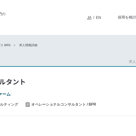
門の
採用を検討
JA
/
EN
 BRS
求人情報詳細
求人番
ルタント
ァーム
ルティング
オペレーショナルコンサルタント / BPR