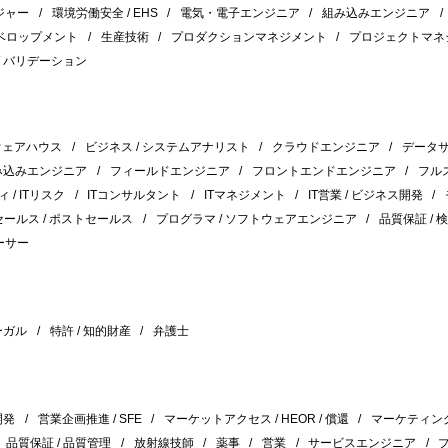
ジャー
環境労働安全 / EHS
電気・電子エンジニア
組み込みエンジニア
ベロップメント
生産技術
プロダクションマネジメント
プロジェクトマネ
/ バリデーション
タウェアハウス
ビジネス / システムアナリスト
クラウドエンジニア
データ
み込みエンジニア
フィールドエンジニア
フロントエンドエンジニア
フル
ィ / ITリスク
ITコンサルタント
ITマネジメント
IT営業 / ビジネス開発
ールス / ポストセールス
プログラマ / ソフトウェアエンジニア
品質保証 / 
ーサー
ーガル
特許 / 知的財産
弁護士
開発
営業企画推進 / SFE
マーケットアクセス / HEOR / 償還
マーケティン
品質保証 / 品質管理
放射線技師
薬事
営業
サービスエンジニア