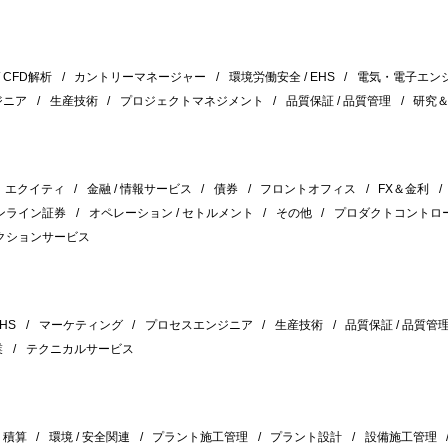
/ CFD解析
カントリーマネージャー
環境労働安全 / EHS
電気・電子エン
ジニア
生産技術
プロジェクトマネジメント
品質保証 / 品質管理
研究
エクイティ
金融 / 情報サービス
債券
フロントオフィス
FX＆金利
ンライン証券
オペレーション / セトルメント
その他
プロダクトコントロ
クションサービス
HS
マーケティング
プロセスエンジニア
生産技術
品質保証 / 品質管
業
テクニカルサービス
積算
環境 / 安全関連
プラント施工管理
プラント設計
設備施工管理