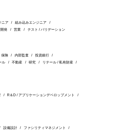
ジニア
組み込みエンジニア
＆開発
営業
テスト / バリデーション
保険
内部監査
投資銀行
ール
不動産
研究
リテール / 私有財産
理
R＆D / アプリケーションデベロップメント
設備設計
ファシリティマネジメント