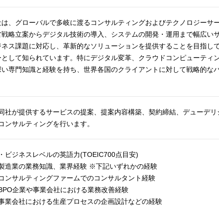
社は、グローバルで多岐に渡るコンサルティングおよびテクノロジーサ
営戦略立案からデジタル技術の導入、システムの開発・運用まで幅広い
ジネス課題に対応し、革新的なソリューションを提供することを目指し
ーとして知られています。特にデジタル変革、クラウドコンピューティ
深い専門知識と経験を持ち、世界各国のクライアントに対して戦略的な
。
同社が提供するサービスの提案、提案内容構築、契約締結、デューデリ
コンサルティングを行います。
・ビジネスレベルの英語力(TOEIC700点目安)
製造業の業務知識、業界経験 ※下記いずれかの経験
コンサルティングファームでのコンサルタント経験
BPO企業や事業会社における業務改善経験
事業会社における生産プロセスの企画設計などの経験