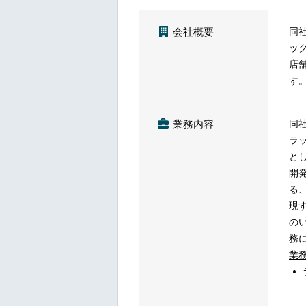
同
会社概要
ッ
店
す
同
業務内容
ラ
と
開
る
現
の
務
業