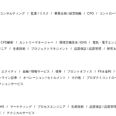
/ コンサルティング
監査 / リスク
事業企画 / 経営戦略
CFO
コントロー
/ CFD解析
カントリーマネージャー
環境労働安全 / EHS
電気・電子エン
ジニア
生産技術
プロジェクトマネジメント
品質保証 / 品質管理
研究
エクイティ
金融 / 情報サービス
債券
フロントオフィス
FX＆金利
ンライン証券
オペレーション / セトルメント
その他
プロダクトコントロ
クションサービス
HS
マーケティング
プロセスエンジニア
生産技術
品質保証 / 品質管
業
テクニカルサービス