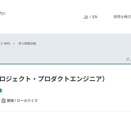
門の
採用を検討
JA
/
EN
 BRS
求人情報詳細
求人
ロジェクト・プロダクトエンジニア）
業
開発 / ローカライズ