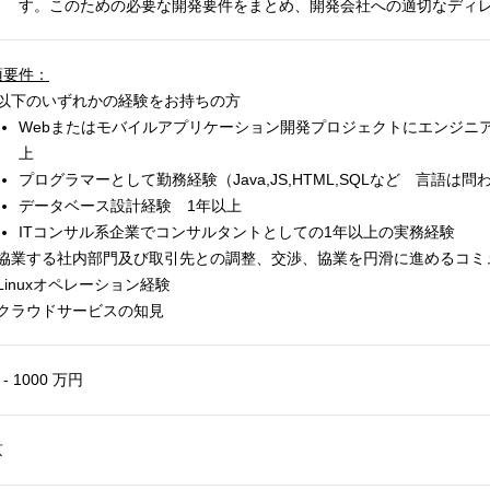
す。このための必要な開発要件をまとめ、開発会社への適切なディ
須要件：
以下のいずれかの経験をお持ちの方
Webまたはモバイルアプリケーション開発プロジェクトにエンジニア
上
プログラマーとして勤務経験（Java,JS,HTML,SQLなど 言語は
データベース設計経験 1年以上
ITコンサル系企業でコンサルタントとしての1年以上の実務経験
協業する社内部門及び取引先との調整、交渉、協業を円滑に進めるコミ
Linuxオペレーション経験
クラウドサービスの知見
 - 1000 万円
京