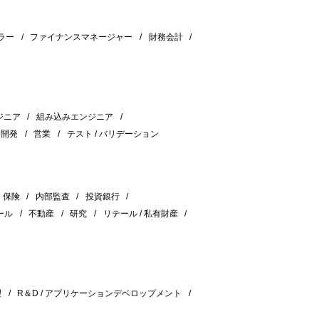
ラー
ファイナンスマネージャー
財務会計
ジニア
組み込みエンジニア
＆開発
営業
テスト / バリデーション
保険
内部監査
投資銀行
ール
不動産
研究
リテール / 私有財産
理
R＆D / アプリケーションデベロップメント