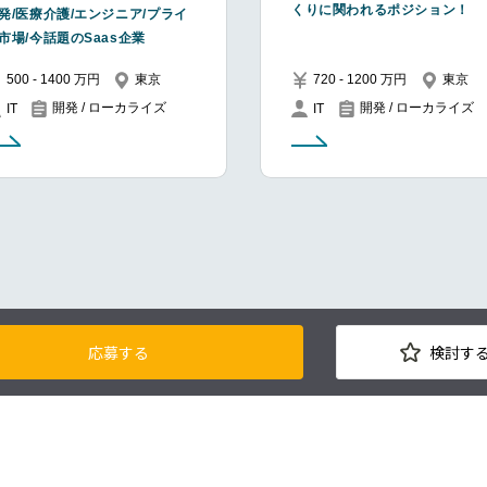
くりに関われるポジション！
発/医療介護/エンジニア/プライ
市場/今話題のSaas企業
500 - 1400 万円
東京
720 - 1200 万円
東京
開発 / ローカライズ
開発 / ローカライズ
IT
IT
応募する
検討す