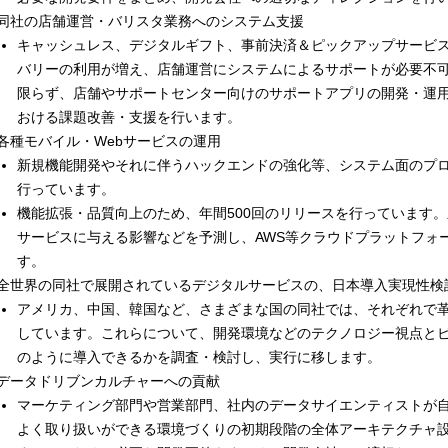
同社の店舗運営・バリスタ業務へのシステム支援
キャッシュレス、デジタルギフト、事前決済＆ピックアップサービス「MO
バリーの利用が増え、店舗運営にシステムによるサポートが必要不可
限らず、店舗やサポートセンター向けのサポートアプリの開発・運
おける課題改善・支援を行います。
各種モバイル・Webサービスの運用
新規機能開発やそれに伴うハックエンドの強化等、システム面のプ
行っています。
機能拡張・品質向上のため、年間500回のリリースを行っています
サービスに与える影響などを予測し、AWS等クラウドプラットフォ
す。
全世界の同社で展開されているデジタルサービスの、日本導入実現性検
アメリカ、中国、韓国など、さまざまな国の同社では、それぞれで
しています。これらについて、開発環境などのテクノロジー視点と
のように導入できるかを調査・検討し、実行に移します。
データドリブンカルチャーへの貢献
マーケティング部門や営業部門、社内のデータサイエンティストが
よく取り扱いができる環境づくりの初期段階の全体アーキテクチャ