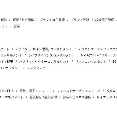
積算
環境 / 安全関連
プラント施工管理
プラント設計
設備施工管理
ージャ
営業
ルタント
デザイン (デザイン思考) コンサルタント
デジタルマーケティングコ
事コンサルタント
ライフサイエンスコンサルタント
M＆Aアドバイザリー / 
 / BPR
パブリックセクターコンサルタント
リスクコンサルタント
S
コンサルタント
シンクタンク
 / EHS
電気・電子エンジニア
フィールドサービスエンジニア
投資＆
クトマネジメント
品質保証 / 品質管理
営業＆ビジネス開発
サイエンスリ