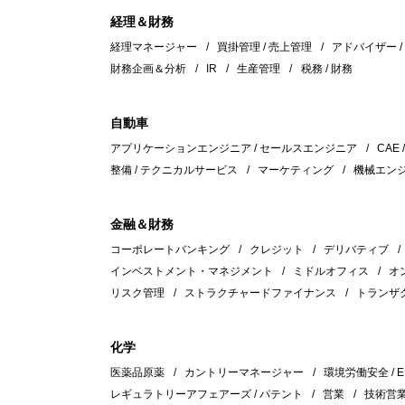
経理＆財務
経理マネージャー
買掛管理 / 売上管理
アドバイザー 
財務企画＆分析
IR
生産管理
税務 / 財務
自動車
アプリケーションエンジニア / セールスエンジニア
CAE 
整備 / テクニカルサービス
マーケティング
機械エン
金融＆財務
コーポレートバンキング
クレジット
デリバティブ
インベストメント・マネジメント
ミドルオフィス
オ
リスク管理
ストラクチャードファイナンス
トランザ
化学
医薬品原薬
カントリーマネージャー
環境労働安全 / E
レギュラトリーアフェアーズ / パテント
営業
技術営