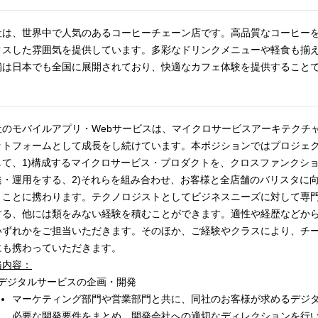
社は、世界中で人気のあるコーヒーチェーン店です。高品質なコーヒー
クスした雰囲気を提供しています。多彩なドリンクメニューや軽食も揃
舗は日本でも全国に展開されており、快適なカフェ体験を提供すること
。
社のモバイルアプリ・Webサービスは、マイクロサービスアーキテクチ
ットフォームとして成長をし続けています。本ポジションではプロジェ
して、1)構成するマイクロサービス・プロダクトを、クロスファンクシ
発・運用をする、2)それらを組み合わせ、お客様と全店舗のバリスタに
、ことに携わります。テクノロジストとしてビジネスニーズに対して専
する、他には類をみない経験を積むことができます。適性や経歴などか
いずれかをご担当いただきます。そのほか、ご経験やクラスにより、チ
にも携わっていただきます。
務内容：
デジタルサービスの企画・開発
マーケティング部門や営業部門と共に、同社のお客様が求めるデジ
必要な開発要件をまとめ、開発会社への適切なディレクションを行