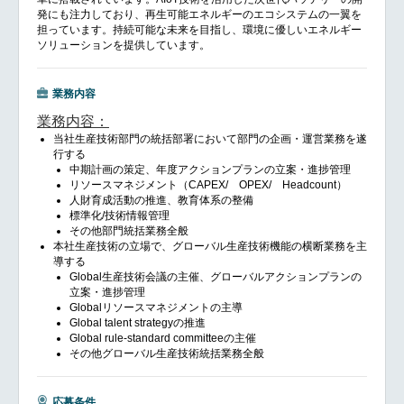
発にも注力しており、再生可能エネルギーのエコシステムの一翼を
担っています。持続可能な未来を目指し、環境に優しいエネルギー
ソリューションを提供しています。
業務内容
業務内容：
当社生産技術部門の統括部署において部門の企画・運営業務を遂
行する
中期計画の策定、年度アクションプランの立案・進捗管理
リソースマネジメント（CAPEX/ OPEX/ Headcount）
人財育成活動の推進、教育体系の整備
標準化/技術情報管理
その他部門統括業務全般
本社生産技術の立場で、グローバル生産技術機能の横断業務を主
導する
Global生産技術会議の主催、グローバルアクションプランの
立案・進捗管理
Globalリソースマネジメントの主導
Global talent strategyの推進
Global rule-standard committeeの主催
その他グローバル生産技術統括業務全般
応募条件