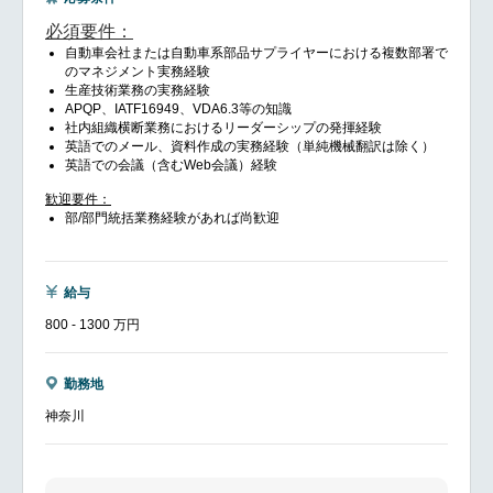
必須要件：
自動車会社または自動車系部品サプライヤーにおける複数部署で
のマネジメント実務経験
生産技術業務の実務経験
APQP、IATF16949、VDA6.3等の知識
社内組織横断業務におけるリーダーシップの発揮経験
英語でのメール、資料作成の実務経験（単純機械翻訳は除く）
英語での会議（含むWeb会議）経験
歓迎要件：
部/部門統括業務経験があれば尚歓迎
給与
800 - 1300 万円
勤務地
神奈川