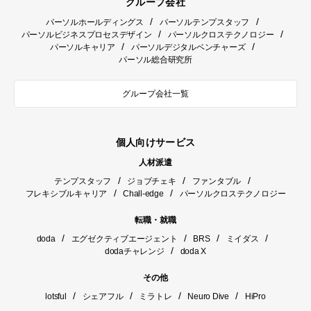
グループ会社
/
/
パーソルホールディングス
パーソルテンプスタッフ
/
/
パーソルビジネスプロセスデザイン
パーソルクロステクノロジー
/
/
パーソルキャリア
パーソルデジタルベンチャーズ
パーソル総合研究所
グループ会社一覧
個人向けサービス
人材派遣
/
/
/
テンプスタッフ
ジョブチェキ
ファンタブル
/
/
フレキシブルキャリア
Chall-edge
パーソルクロステクノロジー
転職・就職
/
/
/
/
doda
エグゼクティブエージェント
BRS
ミイダス
/
dodaチャレンジ
doda X
その他
/
/
/
/
lotsful
シェアフル
ミラトレ
Neuro Dive
HiPro