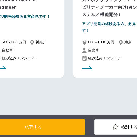
ngineer
ビリティメーカー向けIVI
ステム／機能開発）
CU開発経験ある方必見です！
アプリ開発の経験ある方、必見
す！
600 - 800 万円
神奈川
600 - 1000 万円
東京
自動車
自動車
組み込みエンジニア
組み込みエンジニア
応募する
検討す