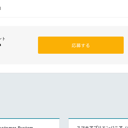
知
ント
a
応募する
ustomer System
スマホアプリエンジニア（