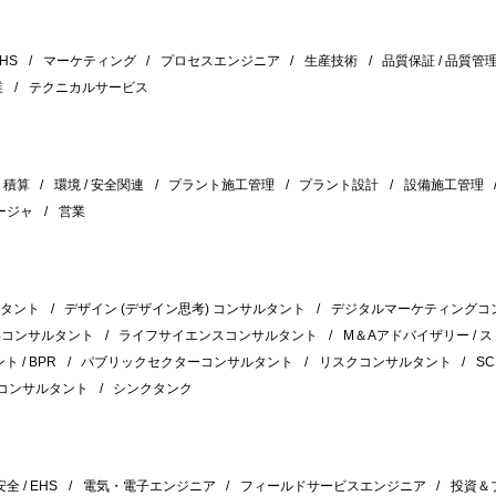
HS
マーケティング
プロセスエンジニア
生産技術
品質保証 / 品質管
業
テクニカルサービス
積算
環境 / 安全関連
プラント施工管理
プラント設計
設備施工管理
ージャ
営業
ルタント
デザイン (デザイン思考) コンサルタント
デジタルマーケティングコ
事コンサルタント
ライフサイエンスコンサルタント
M＆Aアドバイザリー / 
 / BPR
パブリックセクターコンサルタント
リスクコンサルタント
S
コンサルタント
シンクタンク
 / EHS
電気・電子エンジニア
フィールドサービスエンジニア
投資＆