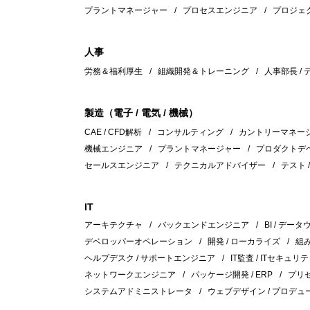
プラントマネージャー
プロセスエンジニア
プロジェ
人事
労務＆福利厚生
組織開発＆トレーニング
人事部長 /
製造（電子 / 電気 / 機械）
CAE / CFD解析
コンサルティング
カントリーマネー
機械エンジニア
プラントマネージャー
プロダクトデ
セールスエンジニア
テクニカルアドバイザー
テスト 
IT
アーキテクチャ
バックエンドエンジニア
BI / デー
デベロッパーオペレーション
開発 / ローカライズ
組
ヘルプデスク / サポートエンジニア
IT監査 / ITセキュリテ
ネットワークエンジニア
パッケージ開発 / ERP
プリセ
システムアドミニストレータ
ウェブデザイン / プロデュ