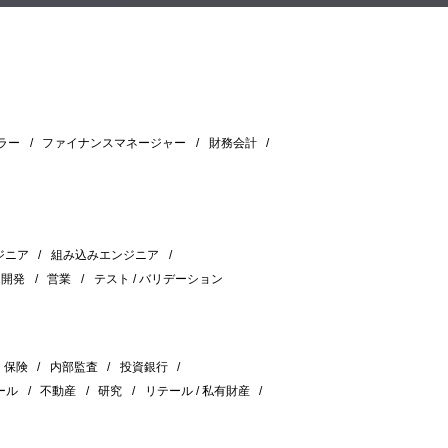
ラー
ファイナンスマネージャー
財務会計
ジニア
組み込みエンジニア
＆開発
営業
テスト / バリデーション
保険
内部監査
投資銀行
ール
不動産
研究
リテール / 私有財産