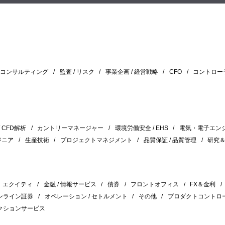
/ コンサルティング
監査 / リスク
事業企画 / 経営戦略
CFO
コントロー
/ CFD解析
カントリーマネージャー
環境労働安全 / EHS
電気・電子エン
ジニア
生産技術
プロジェクトマネジメント
品質保証 / 品質管理
研究
エクイティ
金融 / 情報サービス
債券
フロントオフィス
FX＆金利
ンライン証券
オペレーション / セトルメント
その他
プロダクトコントロ
クションサービス