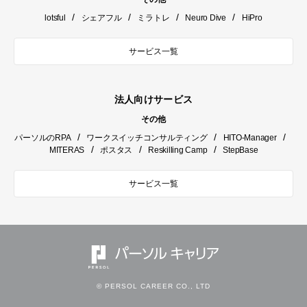
/
/
/
/
lotsful
シェアフル
ミラトレ
Neuro Dive
HiPro
サービス一覧
法人向けサービス
その他
/
/
/
パーソルのRPA
ワークスイッチコンサルティング
HITO-Manager
/
/
/
MITERAS
ポスタス
Reskilling Camp
StepBase
サービス一覧
© PERSOL CAREER CO., LTD