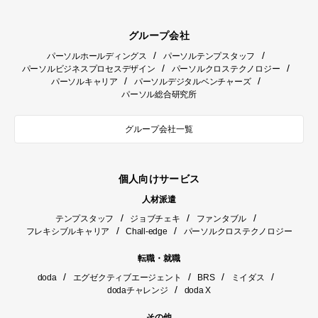
グループ会社
/
/
パーソルホールディングス
パーソルテンプスタッフ
/
/
パーソルビジネスプロセスデザイン
パーソルクロステクノロジー
/
/
パーソルキャリア
パーソルデジタルベンチャーズ
パーソル総合研究所
グループ会社一覧
個人向けサービス
人材派遣
/
/
/
テンプスタッフ
ジョブチェキ
ファンタブル
/
/
フレキシブルキャリア
Chall-edge
パーソルクロステクノロジー
転職・就職
/
/
/
/
doda
エグゼクティブエージェント
BRS
ミイダス
/
dodaチャレンジ
doda X
その他