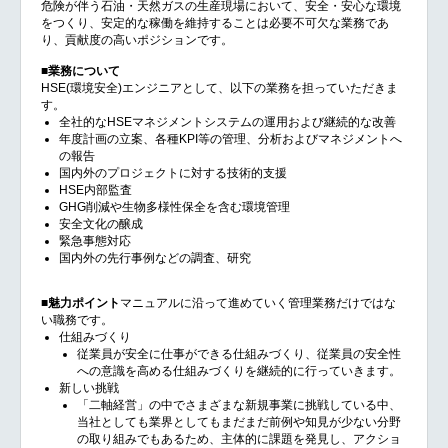
危険が伴う石油・天然ガスの生産現場において、安全・安心な環境
をつくり、安定的な稼働を維持することは必要不可欠な業務であ
り、貢献度の高いポジションです。
■業務について
HSE(環境安全)エンジニアとして、以下の業務を担っていただきま
す。
全社的なHSEマネジメントシステムの運用および継続的な改善
年度計画の立案、各種KPI等の管理、分析およびマネジメントへ
の報告
国内外のプロジェクトに対する技術的支援
HSE内部監査
GHG削減や生物多様性保全を含む環境管理
安全文化の醸成
緊急事態対応
国内外の先行事例などの調査、研究
■魅力ポイント
マニュアルに沿って進めていく管理業務だけではな
い職務です。
仕組みづくり
従業員が安全に仕事ができる仕組みづくり、従業員の安全性
への意識を高める仕組みづくりを継続的に行っていきます。
新しい挑戦
「二軸経営」の中でさまざまな新規事業に挑戦している中、
当社としても業界としてもまだまだ前例や知見が少ない分野
の取り組みでもあるため、主体的に課題を発見し、アクショ