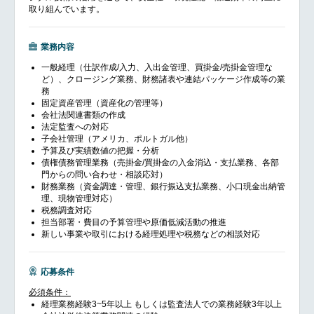
取り組んでいます。
業務内容
一般経理（仕訳作成/入力、入出金管理、買掛金/売掛金管理な
ど）、クロージング業務、財務諸表や連結パッケージ作成等の業
務
固定資産管理（資産化の管理等）
会社法関連書類の作成
法定監査への対応
子会社管理（アメリカ、ポルトガル他）
予算及び実績数値の把握・分析
債権債務管理業務（売掛金/買掛金の入金消込・支払業務、各部
門からの問い合わせ・相談応対）
財務業務（資金調達・管理、銀行振込支払業務、小口現金出納管
理、現物管理対応）
税務調査対応
担当部署・費目の予算管理や原価低減活動の推進
新しい事業や取引における経理処理や税務などの相談対応
応募条件
必須条件：
経理業務経験3~5年以上 もしくは監査法人での業務経験3年以上