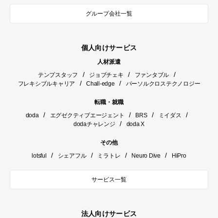
グループ会社一覧
個人向けサービス
人材派遣
/
/
/
テンプスタッフ
ジョブチェキ
ファンタブル
/
/
フレキシブルキャリア
Chall-edge
パーソルクロステクノロジー
転職・就職
/
/
/
/
doda
エグゼクティブエージェント
BRS
ミイダス
/
dodaチャレンジ
doda X
その他
/
/
/
/
lotsful
シェアフル
ミラトレ
Neuro Dive
HiPro
サービス一覧
法人向けサービス