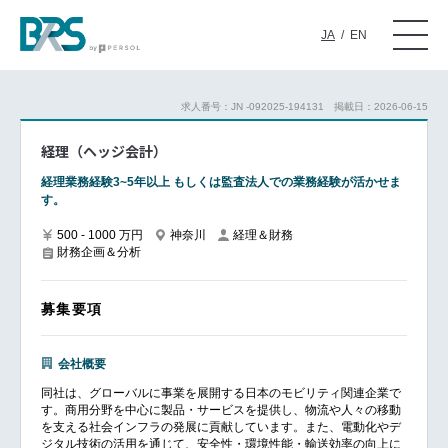
JA
/
EN
求人番号：JN -092025-194131
掲載日：2026-06-15
経理（ヘッジ会計）
経理業務経験3~5年以上 もしくは監査法人での業務経験が活かせま
す。
500 - 1000 万円
神奈川
経理＆財務
財務企画＆分析
募集要項
会社概要
同社は、グローバルに事業を展開する日本のモビリティ関連企業で
す。商用分野を中心に製品・サービスを提供し、物流や人々の移動
を支える社会インフラの発展に貢献しています。また、電動化やデ
ジタル技術の活用を通じて、安全性・環境性能・輸送効率の向上に