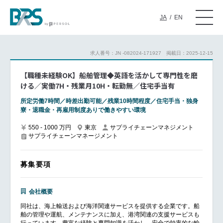
JA
/
EN
求人番号：JN -082024-171927
掲載日：2025-12-15
【職種未経験OK】船舶管理◆英語を活かして専門性を磨
ける／実働7H・残業月10H・転勤無／住宅手当有
所定労働7時間／時差出勤可能／残業10時間程度／住宅手当・独身
寮・退職金・再雇用制度ありで働きやすい環境
550 - 1000 万円
東京
サプライチェーンマネジメント
サプライチェーンマネージメント
募集要項
会社概要
同社は、海上輸送および海洋関連サービスを提供する企業です。船
舶の管理や運航、メンテナンスに加え、港湾関連の支援サービスも
行っています。豊富な経験と専門知識を活かし、安全で効率的な輸