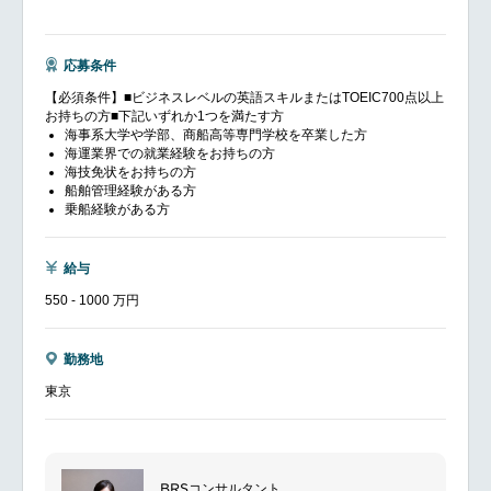
応募条件
【必須条件】■ビジネスレベルの英語スキルまたはTOEIC700点以上
お持ちの方■下記いずれか1つを満たす方
海事系大学や学部、商船高等専門学校を卒業した方
海運業界での就業経験をお持ちの方
海技免状をお持ちの方
船舶管理経験がある方
乗船経験がある方
給与
550 - 1000 万円
勤務地
東京
BRSコンサルタント