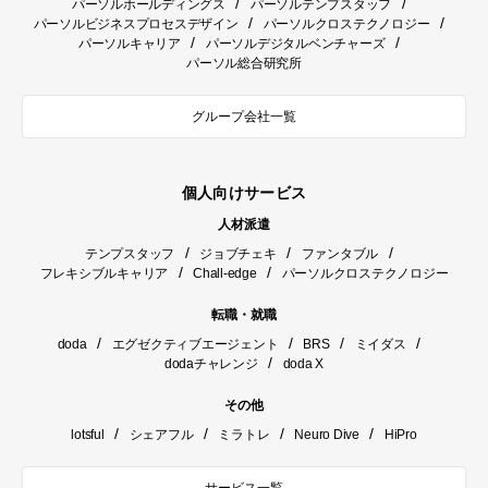
/
/
パーソルホールディングス
パーソルテンプスタッフ
/
/
パーソルビジネスプロセスデザイン
パーソルクロステクノロジー
/
/
パーソルキャリア
パーソルデジタルベンチャーズ
パーソル総合研究所
グループ会社一覧
個人向けサービス
人材派遣
/
/
/
テンプスタッフ
ジョブチェキ
ファンタブル
/
/
フレキシブルキャリア
Chall-edge
パーソルクロステクノロジー
転職・就職
/
/
/
/
doda
エグゼクティブエージェント
BRS
ミイダス
/
dodaチャレンジ
doda X
その他
/
/
/
/
lotsful
シェアフル
ミラトレ
Neuro Dive
HiPro