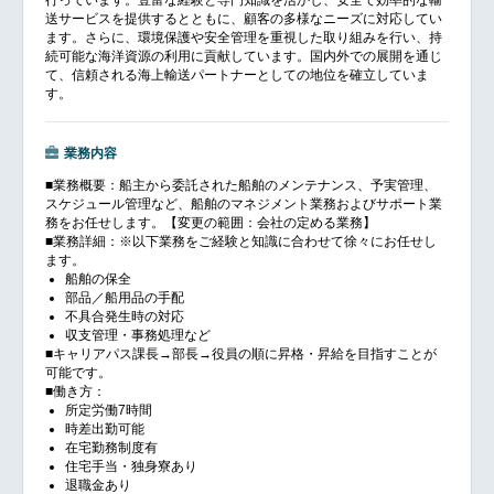
送サービスを提供するとともに、顧客の多様なニーズに対応してい
ます。さらに、環境保護や安全管理を重視した取り組みを行い、持
続可能な海洋資源の利用に貢献しています。国内外での展開を通じ
て、信頼される海上輸送パートナーとしての地位を確立していま
す。
業務内容
■業務概要：船主から委託された船舶のメンテナンス、予実管理、
スケジュール管理など、船舶のマネジメント業務およびサポート業
務をお任せします。【変更の範囲：会社の定める業務】
■業務詳細：※以下業務をご経験と知識に合わせて徐々にお任せし
ます。
船舶の保全
部品／船用品の手配
不具合発生時の対応
収支管理・事務処理など
■キャリアパス課長→部長→役員の順に昇格・昇給を目指すことが
可能です。
■働き方：
所定労働7時間
時差出勤可能
在宅勤務制度有
住宅手当・独身寮あり
退職金あり