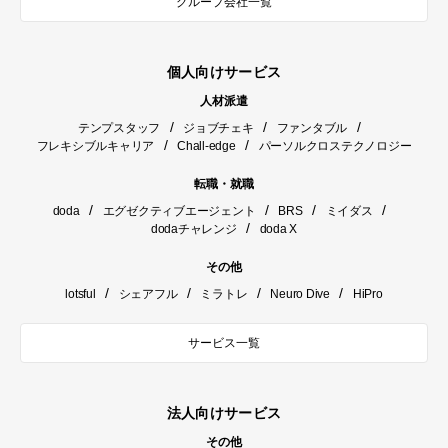
グループ会社一覧
個人向けサービス
人材派遣
/
/
/
テンプスタッフ
ジョブチェキ
ファンタブル
/
/
フレキシブルキャリア
Chall-edge
パーソルクロステクノロジー
転職・就職
/
/
/
/
doda
エグゼクティブエージェント
BRS
ミイダス
/
dodaチャレンジ
doda X
その他
/
/
/
/
lotsful
シェアフル
ミラトレ
Neuro Dive
HiPro
サービス一覧
法人向けサービス
その他