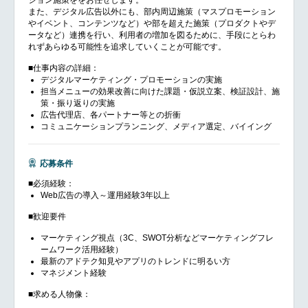
ション施策ををお任せします。
また、デジタル広告以外にも、部内周辺施策（マスプロモーション
やイベント、コンテンツなど）や部を超えた施策（プロダクトやデ
ータなど）連携を行い、利用者の増加を図るために、手段にとらわ
れずあらゆる可能性を追求していくことが可能です。
■仕事内容の詳細：
デジタルマーケティング・プロモーションの実施
担当メニューの効果改善に向けた課題・仮説立案、検証設計、施
策・振り返りの実施
広告代理店、各パートナー等との折衝
コミュニケーションプランニング、メディア選定、バイイング
応募条件
■必須経験：
Web広告の導入～運用経験3年以上
■歓迎要件
マーケティング視点（3C、SWOT分析などマーケティングフレ
ームワーク活用経験）
最新のアドテク知見やアプリのトレンドに明るい方
マネジメント経験
■求める人物像：