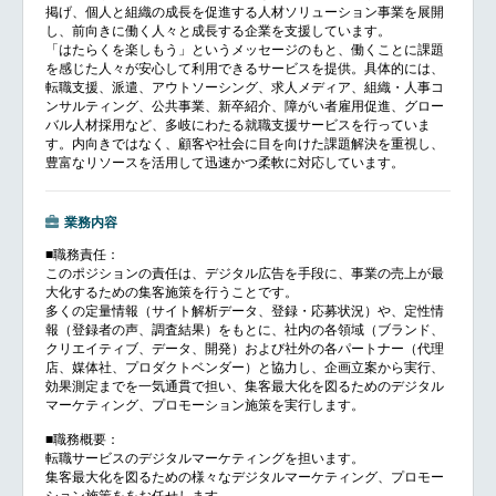
掲げ、個人と組織の成長を促進する人材ソリューション事業を展開
し、前向きに働く人々と成長する企業を支援しています。
「はたらくを楽しもう」というメッセージのもと、働くことに課題
を感じた人々が安心して利用できるサービスを提供。具体的には、
転職支援、派遣、アウトソーシング、求人メディア、組織・人事コ
ンサルティング、公共事業、新卒紹介、障がい者雇用促進、グロー
バル人材採用など、多岐にわたる就職支援サービスを行っていま
す。内向きではなく、顧客や社会に目を向けた課題解決を重視し、
豊富なリソースを活用して迅速かつ柔軟に対応しています。
業務内容
■職務責任：
このポジションの責任は、デジタル広告を手段に、事業の売上が最
大化するための集客施策を行うことです。
多くの定量情報（サイト解析データ、登録・応募状況）や、定性情
報（登録者の声、調査結果）をもとに、社内の各領域（ブランド、
クリエイティブ、データ、開発）および社外の各パートナー（代理
店、媒体社、プロダクトベンダー）と協力し、企画立案から実行、
効果測定までを一気通貫で担い、集客最大化を図るためのデジタル
マーケティング、プロモーション施策を実行します。
■職務概要：
転職サービスのデジタルマーケティングを担います。
集客最大化を図るための様々なデジタルマーケティング、プロモー