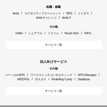
転職・就職
/
/
/
/
doda
エグゼクティブエージェント
BRS
ミイダス
/
dodaチャレンジ
doda X
その他
/
/
/
/
lotsful
シェアフル
ミラトレ
Neuro Dive
HiPro
サービス一覧
法人向けサービス
その他
/
/
/
パーソルのRPA
ワークスイッチコンサルティング
HITO-Manager
/
/
/
MITERAS
ポスタス
Reskilling Camp
StepBase
サービス一覧