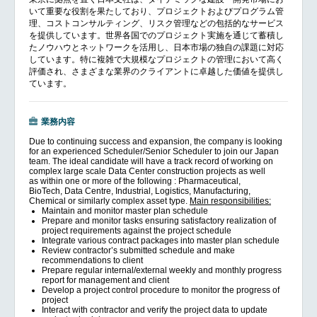
いて重要な役割を果たしており、プロジェクトおよびプログラム管
理、コストコンサルティング、リスク管理などの包括的なサービス
を提供しています。世界各国でのプロジェクト実施を通じて蓄積し
たノウハウとネットワークを活用し、日本市場の独自の課題に対応
しています。特に複雑で大規模なプロジェクトの管理において高く
評価され、さまざまな業界のクライアントに卓越した価値を提供し
ています。
業務内容
Due to continuing success and expansion, the company is looking
for an experienced Scheduler/Senior Scheduler to join our Japan
team. The ideal candidate will have a track record of working on
complex large scale Data Center construction projects as well
as within one or more of the following : Pharmaceutical,
BioTech, Data Centre, Industrial, Logistics, Manufacturing,
Chemical or similarly complex asset type.
Main responsibilities:
Maintain and monitor master plan schedule
Prepare and monitor tasks ensuring satisfactory realization of
project requirements against the project schedule
Integrate various contract packages into master plan schedule
Review contractor’s submitted schedule and make
recommendations to client
Prepare regular internal/external weekly and monthly progress
report for management and client
Develop a project control procedure to monitor the progress of
project
Interact with contractor and verify the project data to update