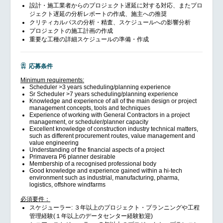
設計・施工業者からのプロジェクト遅延に対する対応、またプロ
ジェクト遅延の分析レポートの作成、施主への推奨
クリティカルパスの分析・精査、スケジュールへの影響分析
プロジェクトの施工計画の作成
重要な工種の詳細スケジュールの準備・作成
応募条件
Minimum requirements:
Scheduler >3 years scheduling/planning experience
Sr Scheduler >7 years scheduling/planning experience
Knowledge and experience of all of the main design or project
management concepts, tools and techniques
Experience of working with General Contractors in a project
management, or scheduler/planner capacity
Excellent knowledge of construction industry technical matters,
such as different procurement routes, value management and
value engineering
Understanding of the financial aspects of a project
Primavera P6 planner desirable
Membership of a recognised professional body
Good knowledge and experience gained within a hi-tech
environment such as industrial, manufacturing, pharma,
logistics, offshore windfarms
必須要件：
スケジューラー: ３年以上のプロジェクト・プランニングや工程
管理経験(１年以上のデータセンター経験歓迎)