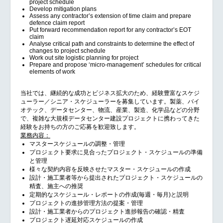
project schedule
Develop mitigation plans
Assess any contractor’s extension of time claim and prepare
defence claim report
Put forward recommendation report for any contractor’s EOT
claim
Analyse critical path and constraints to determine the effect of
changes to project schedule
Work out site logistic planning for project
Prepare and propose ‘micro-management’ schedules for critical
elements of work
当社では、継続的な成功とビジネス拡大のため、経験豊富なスケジ
ューラー／シニア・スケジューラーを募集しています。製薬、バイ
オテック、データセンター、物流、産業、製造、化学品などの分野
で、複雑な大規模データセンター建設プロジェクトに携わってきた
経験をお持ちの方のご応募を歓迎致します。
業務内容：
マスタースケジュールの調整・管理
プロジェクト要求に見合ったプロジェクト・スケジュールの準備
と管理
様々な契約内容を反映させたマスター・スケジュールの作成
設計・施工業者等から提出されたプロジェクト・スケジュールの
精査、施主への推奨
定期的なスケジュール・レポートの作成(毎週・毎月)と説明
プロジェクトの進捗管理方法の提案・管理
設計・施工業者からのプロジェクト進捗報告の確認・精査
プロジェクト遅延対応スケジュールの作成