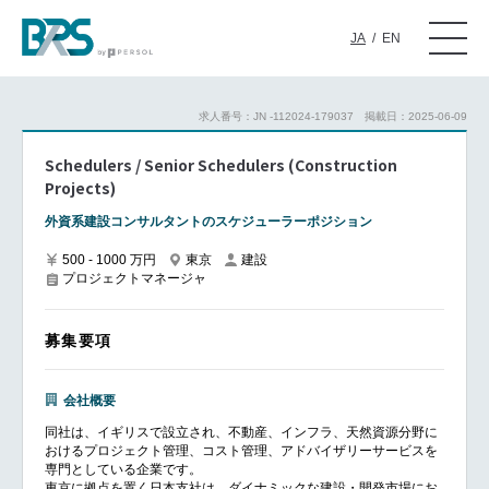
JA
/
EN
求人番号：JN -112024-179037
掲載日：2025-06-09
Schedulers / Senior Schedulers (Construction
Projects)
外資系建設コンサルタントのスケジューラーポジション
500 - 1000 万円
東京
建設
プロジェクトマネージャ
募集要項
会社概要
同社は、イギリスで設立され、不動産、インフラ、天然資源分野に
おけるプロジェクト管理、コスト管理、アドバイザリーサービスを
専門としている企業です。
東京に拠点を置く日本支社は、ダイナミックな建設・開発市場にお