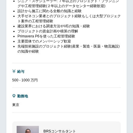
シニア・スケジューラー: ７年以上のプロジェクト・プランニン
グや工程管理経験(２年以上のデータセンター経験歓迎)
設計から施工に関わる全般の知識と経験
大手ゼネコン業者とのプロジェクト経験もしくは大型プロジェク
ト案件の工程管理経験
建設業界における調達方法やVEの知識・経験
プロジェクトの資金計画や積算の理解
Primavera P6を使った工程管理経験
主要団体でのメンバーシップ歓迎
先端技術施設のプロジェクト経験(産業・製造・医薬・物流施設)
の知識や経験
給与
500 - 1000 万円
勤務地
東京
BRSコンサルタント