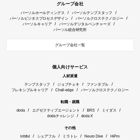
グループ会社
/
/
パーソルホールディングス
パーソルテンプスタッフ
/
/
パーソルビジネスプロセスデザイン
パーソルクロステクノロジー
/
/
パーソルキャリア
パーソルデジタルベンチャーズ
パーソル総合研究所
グループ会社一覧
個人向けサービス
人材派遣
/
/
/
テンプスタッフ
ジョブチェキ
ファンタブル
/
/
フレキシブルキャリア
Chall-edge
パーソルクロステクノロジー
転職・就職
/
/
/
/
doda
エグゼクティブエージェント
BRS
ミイダス
/
dodaチャレンジ
doda X
その他
/
/
/
/
lotsful
シェアフル
ミラトレ
Neuro Dive
HiPro