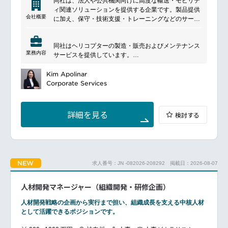
同社は、法人や公共機関向けに高度な輸送・モビリテ
ィ関連ソリューションを提供する企業です。製品提供
会社概要
に加え、保守・技術支援・トレーニングなどのサービ
スを通じて、安全で効率的な運用を支援しています。
また、専門性の高い技術力を活かし、社会インフラや
同社はヘリコプターの製造・販売およびメンテナンス
公共サービスの発展にも貢献しています。
業務内容
サービスを提供しています。
━━━━━━━━━━━━━━━
■ポジションについて
Kim Apolinar
チームメンバーと強固に協同しながら、人事体制の強
Corporate Services
化、社員の成長支援、そしてエンゲージメントやWell-
being（ウェルビーイング）の向上を推進し、組織と
人のポテンシャルを最大限に引き出す重要なポジショ
詳細を見る
検討する
ンです。
■具体的な業務内容
人事制度の運用・組織開発人事制度運用、サポート
エンゲージメントサーベイやストレスチェックの実
施、組織課題の抽出と改善策の実行
NEW
求人番号：JN -082026-208292
掲載日：2026-08-07
社内コミュニケーション活性化のための施策立案など
人材育成・研修新入社員、キャリア採用向けオンボー
ディング（早期立ち上げ支援）の企画、実施
人材開発マネージャー（組織開発・研修企画）
社員研修（階層別研修、管理職研修など）の企画、実
施
人材開発戦略の企画から実行まで担い、組織成長を支える中核人材
語学教育、スキル研修などの企画、実施
として活躍できるポジションです。
キャリアディベロプメント・サポート