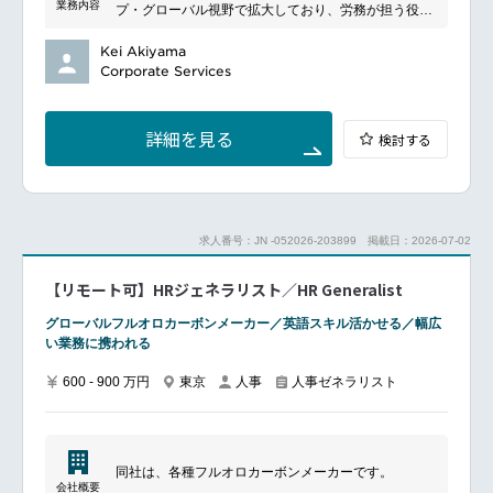
業務内容
プ・グローバル視野で拡大しており、労務が担う役割
は今後益々重要となります。
本ポジションでは、グループの継続成長とリンクした
Kei Akiyama
人事制度の企画・設計や労務関連業務のマネジメント
Corporate Services
業務を軸に、
労務業務を会社運営上必要な機能とだけ捉えず、働き
方全般を通じて価値貢献する組織として考え、牽引い
詳細を見る
検討する
ただける方のご応募をお待ちしております。
━━━━━━━━━━━━━━━
■所属組織のミッション
経営陣、事業責任者のパートナーとして、会社と従業
求人番号：JN -052026-203899
掲載日：2026-07-02
員の相互発展を前提に、主に労働力向上の支援と健康
経営の推進を通じて、グループの継続成長に貢献
【リモート可】HRジェネラリスト／HR Generalist
■具体的な業務内容
※ご入社時にお任せする役割は、ご経験・ご志向に合
グローバルフルオロカーボンメーカー／英語スキル活かせる／幅広
わせて柔軟に検討させていただく想定です。
い業務に携われる
＜国内＞
グループの継続成長とリンクした人事制度の企画・設
600 - 900 万円
東京
人事
人事ゼネラリスト
計
労務関連業務のマネジメント業務(オペレーションの設
計含む)労働時間管理業務、人員管理業務（入退社・異
動・休復職等）、給与計算業務、社会保険手続業務、
雇用管理業務（契約管理・更新等）、安全衛生管理に
同社は、各種フルオロカーボンメーカーです。
関わる業務 等
会社概要