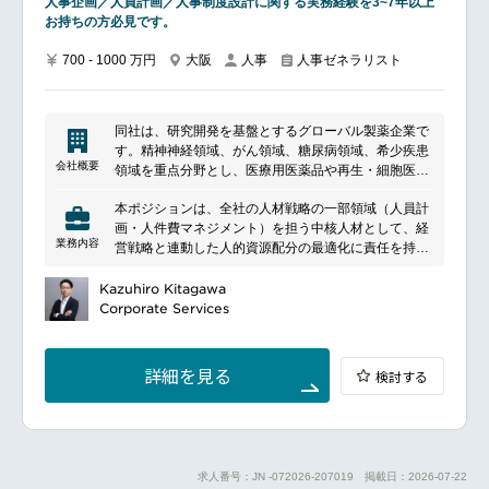
人事企画／人員計画／人事制度設計に関する実務経験を3~7年以上
上記に関連する調査・報告請求書処理
お持ちの方必見です。
人事業務勤怠管理
700 - 1000 万円
大阪
人事
人事ゼネラリスト
給与関連サポート業務 従業員各種手続き窓口
トレーニングサポート業務トレーニング教材の作成サ
ポート
同社は、研究開発を基盤とするグローバル製薬企業で
トレーニング実施によるサポート業務
す。精神神経領域、がん領域、糖尿病領域、希少疾患
会社概要
領域を重点分野とし、医療用医薬品や再生・細胞医療
その他業務CFC各担当の事務サポート
技術の研究開発、製造、販売を行っています。革新的
上長の指示する業務
本ポジションは、全社の人材戦略の一部領域（人員計
な治療法の創出を通じて、患者さんの健康と医療の発
画・人件費マネジメント）を担う中核人材として、経
展に貢献しています。
・・・など
業務内容
営戦略と連動した人的資源配分の最適化に責任を持
━━━━━━━━━━━━━━━#spotlightjob
つ。
（1）人員計画事業計画に基づく人員計画の策定（中
Kazuhiro Kitagawa
期・年度）
Corporate Services
組織・職種別の需給ギャップ分析
採用・配置方針の設計（シナリオベース）
（2）人件費マネジメント全社人件費予算の策定およ
詳細を見る
検討する
び進捗モニタリング
人件費増減要因の分解・分析（人数・単価・構成等）
シナリオ分析を通じた経営意思決定支援
（3）グローバル連携米拠点との各種人事課題に関す
る連携・調整
求人番号：JN -072026-207019
掲載日：2026-07-22
英語での会議対応、資料作成、コミュニケーション