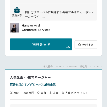
人事情報データベースの管理オペレーション設計・運
用
同社はグローバルに展開する各種フルオロカーボンメ
その他人事に関わる業務全般等
業務内容
ーカーです。
子会社の人事に関わるアドバイザリー業務
━━━━━━━━━━━━━━━
＜海外＞
■ポジションについて
Hanako Arai
海外駐在に関する制度、規定の企画
人事関連事項における主要な窓口として対応いただき
Corporate Services
海外駐在に関する労務関連全般（ビザ対応、社宅対
ます。
応、赴任帰任に関する業務等）
チェンジエージェントとして、人事ニーズの把握・支
上記を、各国のHRおよび外部のパートナーと協働し
援・評価・伝達・実行をお任せします。
詳細を見る
検討する
ながら運用
■具体的な業務内容
Peopleパートナー業務ビジネス目標と連動した人事戦
■魅力ポイント
略の推進
グループ本社の人事・労務の立ち位置で、個別機能に
各拠点マネージャーとのパートナーシップ構築
特化せず、広く労務領域をご経験いただけます。
人事関連課題に対する信頼できるアドバイザーとして
求人番号：JN -062026-205366
掲載日：2026-06-15
将来的には労務領域にとどまらず、人事制度企画や
の支援
HRBP等の他人事領域に挑戦するチャンスがありま
す。
人事企画・HRマネージャー
日常の人事・総務オペレーション人事および総務に関
グループ・グローバル視野での成長に伴う様々な人事
する日常業務の遂行
領域のチャレンジ機会・成長機会があります。
英語を活かす／グローバル成長企業
発生する課題への対応・解決
事業とも密接に連携するため、会社・事業の成長を支
社内規程の運用および良好な従業員関係の促進
500 - 1000 万円
東京
人事
人事ゼネラリスト
えているといった手触り感があります。
3,000人規模の従業員を支えるプロセスの構築・運用
人事施策の導入支援Regionalリーダーおよび各専門機
と海外労務の両方を経験することができます。
能（報酬、HRIS、タレント開発等）との連携
人事プログラム導入の支援および円滑な実行の推進