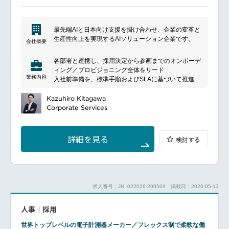
インクルージョン）施策の企画・実行
DEI指標の改善に向けた取り組み
最先端AIと日本向け支援を掛け合わせ、企業の変革と
■魅力ポイント
生産性向上を実現するAIソリューション企業です。
会社概要
シニアPeopleマネージャーと連携し、管理型から戦略
人事への変革に関われる貴重なポジション
各部署と連携し、採用決定から参画までのオンボーデ
ビジネスに近い立場で、現場マネジメント層と密に連
ィング／プロビジョニング全体をリード
携しながら意思決定に関与できる環境
業務内容
入社前準備を、標準手順およびSLAに基づいて推進し
オペレーションから戦略まで幅広く携わることで、
滞留なく完了まで導く
HRBPとしての総合力を高められるキャリア機会
開発基盤やSaaS、各種ツールのアクセス設計／運用
Kazuhiro Kitagawa
を通じて、「入社から開発開始までのリードタイム最
Corporate Services
短化」を実現
━━━━━━━━━━━━━━━#spotlightjob1
オンボーディングおよび開発者支援業務の標準化／テ
ンプレート化／自動化を推進し、属人化を排除
詳細を見る
検討する
定量指標および定性フィードバックに基づく改善サイ
クルを回し、開発者体験の向上、立ち上がりスピード
の最大化、問い合わせ削減を継続的に実現
具体的には:
人事／採用、コーポレートIT、セキュリティ、開発基
求人番号：JN -022026-200509
掲載日：2026-05-13
盤チームと連携し、オンボーディングおよびアカウン
ト／権限付与に関する標準手順／例外対応フローを設
人事｜採用
計し、運用として定着させる
採用決定から入社前準備において、候補者と社内関係
世界トップレベルの電子計測器メーカー／フレックス制で柔軟な働
者のハブとして、申請／承認／アカウント発行などを