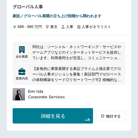
電子計測器の開発・製造・輸出入・販売・サポートを
グローバル人事
提供している世界最大級の計測機器メーカーである当
社にて、日本拠点での採用に関する業務をお任せいた
新設／グローバル展開の立ち上げ段階から関われます
します。。
■具体的な業務内容
686 - 980 万円
東京
人事
人事ゼネラリスト
＜入社後すぐにお任せする業務＞
新卒及び中途採用に向けた企画立案
学校対応
同社は、ソーシャル・ネットワーキング・サービスや
紹介会社、エージェントとの打ち合わせ
ゲームアプリなどのインターネットサービスを提供し
面接対応
会社概要
ています。利用者同士が交流し、コミュニケーション
入社に向けたクロージング
を取るプラットフォームを提供することで、さまざま
【多角的に事業展開する東証プライム上場企業でグロ
なコンテンツやサービスを通じて人々のつながりを促
＜将来的にお任せする業務＞
ーバル人事ポジションを募集！新設部門でゼロベース
進しています。ユーザーは個人情報や趣味嗜好に基づ
人事制度の運用
業務内容
の体制構築をリード◎リモートワーク可】​積極的な海
いて、興味のあるコミュニティやイベントに参加する
労務管理
外展開を進める上場企業で、グローバルな人事労務サ
ことができます。また、ゲームアプリでは、ユーザー
新卒研修など
ポートを行う新設部門における求人です。駐在者管理
Emi Iida
が楽しみながら友達と競ったり、協力したりする機会
や海外グループ会社のガバナンス対応など、同社のグ
Corporate Services
を提供しています。同社のサービスは、幅広い年齢層
■英語を使う環境
ローバル展開を支援する重要な役割を担います。週1
や趣味嗜好を持つ人々に利用されており、日常生活に
日常業務の中でマレーシアのチームと社内情報のやり
回以上の出社は必要ですが、リモートワークも可能。
おけるコミュニケーションや娯楽の一部として親しま
とりや上長とのコミュニケーションメールにて英語を
フレキシブルな働き方を提供する環境で、ご経験を活
れています。
詳細を見る
検討する
用います。
かしませんか。​​■具体的な業務内容：
また、面接対応の際に英語でのコミュニケ―ションが
​事業のグローバル展開において、フレームワーク構
生じることもあります。
築・運営業務等の人事労務分野を担当頂きます。​●駐
人事として採用力を身に着けるだけでなく、グローバ
在者管理に係る体制構築及び運用​┗労務管理┗海外給与