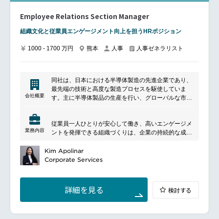
Employee Relations Section Manager
組織文化と従業員エンゲージメント向上を担うHRポジション
1000 - 1700 万円
熊本
人事
人事ゼネラリスト
同社は、日本における半導体製造の先進企業であり、
最先端の技術と高度な製造プロセスを駆使していま
会社概要
す。主に半導体製品の生産を行い、グローバルな市場
に供給しています。業界のリーダーとして、革新的な
製品開発と品質管理に注力し、お客様のニーズに応え
従業員一人ひとりが安心して働き、高いエンゲージメ
るための多岐にわたるサービスを提供しています。持
業務内容
ントを発揮できる組織づくりは、企業の持続的な成長
続可能な成長を目指し、環境に配慮した取り組みも推
を支える重要な要素です。
進しています。
本ポジションでは、従業員との良好な関係構築や社内
Kim Apolinar
コミュニケーションの強化を通じて、働きやすい職場
Corporate Services
環境と強固な組織文化の醸成を推進していただきま
す。
━━━━━━━━━━━━━━━
詳細を見る
検討する
■Main duties
Proactive employee relationship building:Serve as a
neutral and trusted resource for employees and