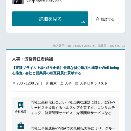
━━━━━━━━━━━━━━━
Corporate Services
年間休日１２６日とON・OFFメリハリをつけながら
■ポジションについて
就業が可能な環境です。
世界トップクラスの空気圧制御機器メーカーにてグロ
■同社の魅力
ーバル人事を担当いただきます。
詳細を見る
検討する
同社は様々な分野で事業を展開するグループの本社機
■具体的な業務内容
能として、人と技術を通じて事業の成長を支えてい
アウトバウンド・インバウンド全般の税務対応
る、
海外赴任者・海外長期出張者の処遇・コスト・生産性
半導体、映画、ゲーム、音楽、金融等幅広い分野で技
国内勤務者の人材育成（グローバル対応力強化）
術革新を起こすグローバルメーカーです。
海外グループ会社から日本への出向者・長期出張者
連結で営業利益率が高く、半導体や音楽の事業が好調
求人番号：JN -052026-204075
掲載日：2026-07-02
海外大学からのインターンシップ管理
傾向となっており、ポートフォリオを多角的に展開
グローバル人事施策
し、複合収益モデルを構築が強みです。
人事・労務責任者候補
海外グループ会社責任者の報酬、重要ポジションのサ
クセッションプラン
━━━━━━━━━━━━━━━#spotlightjob2
【東証プライム上場×成長企業】最適な就労環境の構築やWell-being
その他海外グループ会社の管理に関する事項
を推進 / 会社と従業員の相互発展に貢献する
※いずれかまたは複数を単独かメンバーと推進いただ
きます。
730 - 1200 万円
東京
人事
人事ゼネラリスト
━━━━━━━━━━━━━━━#spotlightjob5
同社は高齢化社会という社会的な課題に対し、製品や
サービスを提供するヘルスケア企業です。コンサルテ
会社概要
ィング、健康管理サービス、介護関連サービスなど、
幅広い事業領域で活動しています。特に、医療や介護
従事者の不足に対応するための人材紹介サービスに注
同社は事業成長やM&Aでの規模拡大等により、グルー
力し、日本の社会問題解決に貢献しています。