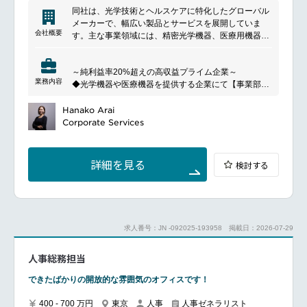
━━━━━━━━━━━━━━━#spotlightjob3
同社は、光学技術とヘルスケアに特化したグローバル
メーカーで、幅広い製品とサービスを展開していま
会社概要
━━━━━━━━━━━━━━━#spotlightjob2
す。主な事業領域には、精密光学機器、医療用機器、
そしてコンシューマー向けの製品が含まれます。特
に、眼鏡レンズやコンタクトレンズ、内視鏡などの医
～純利益率20%超えの高収益プライム企業～
療機器において高い技術力を持ち、革新的な製品の開
業務内容
◆光学機器や医療機器を提供する企業にて【事業部人
発に注力しています。また、半導体製造装置や光学部
事担当】
品などの分野でも先進技術を駆使し、グローバル市場
を募集いたします◆
Hanako Arai
での競争力を強化しています。高度な研究開発と品質
1941年に光学レンズメーカーとして創業した同社は、
Corporate Services
管理を通じて、顧客のニーズに応え、高い信頼性と性
高度な先端技術を軸に「ライフケア」と「情報・通
能を提供しています。
信」の2つの事業領域において、
メガネやコンタクトレンズ、医療用内視鏡、白内障用
詳細を見る
検討する
眼内レンズ、
さらには半導体やデジタル機器産業を支える精密機
器、デバイスなどを多角的に展開しています。
世界に約160の拠点、子会社を有し、約36,000人の社
員を擁するグローバル企業です！
求人番号：JN -092025-193958
掲載日：2026-07-29
■働き方勤務地：昭島市リモートについて：当面は出
社メインになりますが、月に８回リモート制度もある
人事総務担当
ので利用可能です！
◎あなたの人事経験
できたばかりの開放的な雰囲気のオフィスです！
と英語スキル
を生かして、チャレンジしませんか？◎
400 - 700 万円
東京
人事
人事ゼネラリスト
----------ポジションについて-