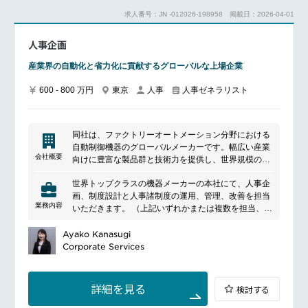
ルな人材確保の経験も積める業務です。
対応​┗駐在前後、駐在中の各種サポート（一時帰国、
求人番号：JN -012026-198958
掲載日：2026-04-01
安全衛生、帯同者対応など。ベンダーとの対応あり）
■働き方
┗海外勤務者に関する規程類の見直し​​●海外グループ会
フレックス制度、転勤無しなのでワークライフバラン
人事企画
社のガバナンス、コンプライアンス対応​┗現地の人事
ス良く長期就業を見越して腰を据えて働いていただけ
担当者、事業責任者等と連携し、ガバナンス上必要な
ます。(車通勤も可能です)
産業界の自動化と省力化に貢献するグローバルな上場企業
事項の報告を受け、対応の検討・実施を行う​┗法改正
従業員持株制度や株報酬制度など福利厚生も充実して
等対応状況のモニタリング体制構築、モニタリングの
ます。
600 - 800 万円
東京
人事
人事ゼネラリスト
運用​​※海外出張の可能性有（主にオーストラリア、短
期もしくは長期（3ケ月程度））※国内における人事
━━━━━━━━━━━━━━━#spotlightjob6
労務業務も一部対応いただく場合があります（業務の
繁閑に応じて）​■ポジションの魅力：
同社は、ファクトリーオートメーション分野における
​・1000人を超える規模かつプライム上場企業ではあり
自動制御機器のグローバルメーカーです。幅広い産業
ますが、グローバル展開は初期の立ち上げ段階である
会社概要
向けに豊富な製品群と技術力を提供し、世界規模の生
ことから、ルーティン業務というよりはゼロベースで
産・販売ネットワークを有しています。省エネルギー
課題抽出・改善提案・体制構築ができる環境です。​・
世界トップクラスの機器メーカーの本社にて、人事企
や環境配慮を重視した事業姿勢も特長です。
PJ責任者として、ご自身の知見を活かした業務遂行
画、制度設計と人事諸制度の運用、管理、改善を担当
や、リーダーシップを発揮いただきながらご活躍いた
業務内容
いただきます。 （上記いずれかまたは複数を担当、単
だけることを期待しています。​・また、事業責任者と
独またはメンバーと連携して担当）
の連携が密であるため、事業側のニーズを把握し人事
業務内容：
Ayako Kanasugi
的な対応をすることで、やりがいを感じながら多角的
人事諸制度の企画、設計
Corporate Services
な視野・視点を育むことができます。​​■利用ツール：
評価・目標管理制度、就業規則等の人事諸制度の運用
Google workspace、slack、Jira、SmartHR、リシテ
管理、法改正対応
アなど​​━━━━━━━━━━━━━━━
昇降格運営、賞罰運営、戦略的な異動・配置の企画・
詳細を見る
検討する
運営
ダイバーシティ推進・働き方改革・DEI推進等