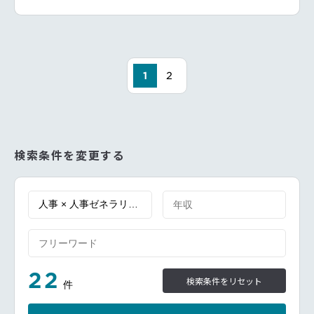
エンゲージメントサーベイ、職場環境の調査と適宜フ
ォロー
その他、繁忙期は採用や研修に関する業務も一部お任
せする可能性有り
1
2
検索条件を変更する
22
検索条件をリセット
件