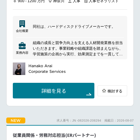
採用業務（新卒・中途）採用計画の立案、各部門（ビ
900 - 1200 万円
神奈川
人事
人事ゼネラリスト
ジネス・エンジニア等）の要件定義
求人媒体の選定・運用、エージェントコントロール
ダイレクトリクルーティングの企画・実行
選考管理（面接調整、面接の実施、オファー面談）
同社は、ハードディスクドライブメーカーです。
人事労務マネジメントメンタルヘルス、ハラスメント
会社概要
対応など
組織の成長と競争力向上を支える人材開発業務を担当
━━━━━━━━━━━━━━━#spotlightjob2
いただきます。事業戦略や組織課題を踏まえながら、
業務内容
学習施策の企画から実行、効果測定までを一貫して推
進いただくポジションです。グローバル方針と国内ニ
ーズをつなぎ、社員の能力開発や組織力向上に貢献し
Hanako Arai
ていただきます。
Corporate Services
業務詳細：
事業戦略や組織課題を踏まえた人材育成ニーズの把
握・分析
詳細を見る
検討する
人材開発施策および研修プログラムの企画・運営
組織変革や事業成長を支える能力開発施策の提案
短期・中長期の人材育成ロードマップ策定
研修、Eラーニング、各種学習施策を組み合わせた育
成プログラムの設計・展開
NEW
求人番号：JN -082026-208294
掲載日：2026-08-07
グローバル施策のローカライズおよび導入推進
人事部門や各部門と連携した育成施策の改善・高度化
施策効果の測定および継続的な改善活動
従業員関係・労務対応担当(ERパートナー)