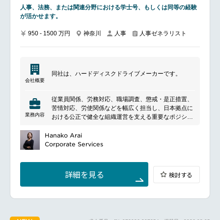
人事、法務、または関連分野における学士号、もしくは同等の経験
が活かせます。
950 - 1500 万円
神奈川
人事
人事ゼネラリスト
同社は、ハードディスクドライブメーカーです。
会社概要
従業員関係、労務対応、職場調査、懲戒・是正措置、
苦情対応、労使関係などを幅広く担当し、日本拠点に
業務内容
おける公正で健全な組織運営を支える重要なポジショ
ンです。グローバルERチームや法務・コンプライア
ンス部門と連携し、各国共通の雇用慣行やコンプライ
Hanako Arai
アンス水準を踏まえ、日本国内の労働法や社内ポリシ
Corporate Services
ーに基づいた公正な人事・労務運営を推進します。
詳細を見る
検討する