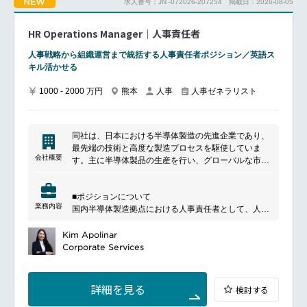
NEW
求人番号：JN -072026-207254
掲載日：2026-08-05
HR Operations Manager｜人事責任者
人事戦略から組織運営まで統括する人事責任者ポジション／英語ス
キル活かせる
1000 - 2000 万円
熊本
人事
人事ゼネラリスト
同社は、日本における半導体製造の先進企業であり、
最先端の技術と高度な製造プロセスを駆使していま
会社概要
す。主に半導体製品の生産を行い、グローバルな市場
に供給しています。業界のリーダーとして、革新的な
製品開発と品質管理に注力し、お客様のニーズに応え
■ポジションについて
るための多岐にわたるサービスを提供しています。持
業務内容
国内半導体製造拠点における人事責任者として、人事
続可能な成長を目指し、環境に配慮した取り組みも推
戦略の立案・実行および人事機能全体の統括を担って
進しています。
いただきます。
Kim Apolinar
経営陣の戦略パートナーとして、組織運営、人材マネ
Corporate Services
ジメント、人事制度運用を推進するとともに、グロー
バル人事組織と連携しながら組織成長を支えるポジシ
ョンです。
詳細を見る
検討する
■主な業務内容