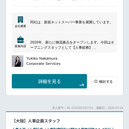
-------------
オプティクス事業部の人事企画・運営業務をお任せし
ます！
▼業務内容
同社は、新規ネットスーパー事業を展開しています。
評価制度運用、昇給・賞与計算
会社概要
採用（新卒・中途）
人事システムデータ管理
労働組合窓口サポート
2026年、新たに物流拠点をオープンします。今回はオ
海外法人ＨＲとの連絡・調整
業務内容
ープニングスタッフとして【人事総務】
をご担当いただける方を募集いたします。人事総務マ
━━━━━━━━━━━━━━━#spotlightjob
ネージャーのもと、ビジネス関係者とコミュニケーシ
Yukiko Nakamura
ョンを行った上でオーナーシップをもった業務をお任
Corporate Services
せします。
国内小売業界をリードするあのグループから、戦略的
子会社として大きな期待とともに誕生した企業です。
詳細を見る
検討する
できたばかりの開放的な雰囲気のオフィスで、あなた
のスキルを活かし、新拠点でご活躍いただけません
か？
◆具体的な業務
総務、庶務業務来訪者対応、電話対応 備品、消耗品の
求人番号：JN -072026-207721
掲載日：2026-07-24
購入と管理
従業員施設環境維持 書類の保管と整理
【大阪】人事企画スタッフ
各種伝票の起票・入力、諸経費支払手続き
帳票類の送達・ファイリング・保管