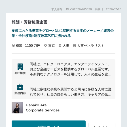
managers regarding workplace issues, harassment,
and concerns.
求人番号：JN -062026-205538
掲載日：2026-07-13
Conduct investigations into employee complaints,
issues, and policy violations, and apply fair and
報酬・労務制度企画
consistent policies.
Advise management on best practices in employee
多岐にわたる事業をグローバルに展開する日本のメーカー／運営企
relations, compliance, and building a positive work
業・全社横断×制度改革PJTに携われる
environment.
600 - 1150 万円
東京
人事
人事ゼネラリスト
Strategic Internal Communications:Develop and
implement an organization-wide internal
communications strategy aligned with business
objectives.
同社は、エレクトロニクス、エンターテインメント、
Manage various communication channels such as
および金融サービスを提供するグローバル企業です。
intranets, town halls, and email to disseminate
会社概要
革新的なテクノロジーを活用して、人々の生活を豊か
unified, timely, and relevant information.
にする製品やサービスを提供しています。音楽、映
画、ゲームなどのエンターテインメントコンテンツ
同社は多様な事業を展開すると同時に多様な人材に溢
や、カメラ、テレビ、スマートフォンなどの電子製
■働く環境
業務内容
れており、社員の自分らしい働き方、キャリアの気づ
品、また金融商品やサービスを通じて、世界中の人々
関連部門と協力して会社の文化と価値観を推進
き方を支援する様々な制度が生まれています！
に新しい体験や価値を届けています。私たちは、常に
従業員間のコミュニティ感やつながりを育む
━━━━━━━━━━━━━━━
Hanako Arai
革新を追求し、社会や顧客のニーズに応えるために努
食事補助や、退職金・転勤制度など充実した福利厚生
■ポジションについて
Corporate Services
力しています。
転居サポートあり熊本への転居後に新しい生活を安心
同グループの労務・報酬・処遇制度企画・運用担当と
してスタートできるサポートを行います！
して、制度の企画・運用をお任せします。
■具体的な業務内容