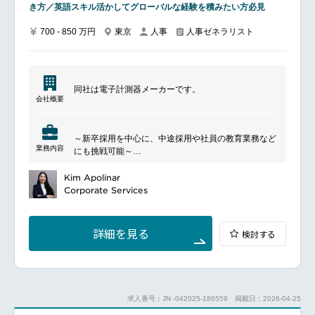
き方／英語スキル活かしてグローバルな経験を積みたい方必見
一貫して推進し、滞留を解消
入社時の端末および業務環境のセットアップを支援
700 - 850 万円
東京
人事
人事ゼネラリスト
し、初回の開発作業（リポジトリ操作、ビルド／テス
ト、デプロイまたは検証環境の起動）まで伴走し、ボ
トルネックを解消
開発基盤および業務SaaSにおけるアカウント、グル
ープ、権限を適切に管理／運用し、入社／異動／退職
同社は電子計測器メーカーです。
などのライフサイクル変化に対応
会社概要
開発や日常業務における問い合わせの一次窓口として
対応し、課題の切り分け、解決支援、関係部門との連
携を実施
～新卒採用を中心に、中途採用や社員の教育業務など
手順書、チェックリスト、FAQの整備や反復作業の自
業務内容
にも挑戦可能～
動化を推進し、指標およびフィードバックに基づく継
続的な改善サイクルを実行
同社は、最先端の製品開発に欠かせない測定技術の分
Kim Apolinar
野で
Corporate Services
培った技術ノウハウと高い製品性能を強みに成長を続
け、大手メーカーや官公庁にも採用されています。
今後は、自社測定器の提供に加えて、顧客課題に応じ
詳細を見る
検討する
たソリューションそのものを提供するビジネスモデル
の展開を推進していきます。
そんな同社を支える【人事】
として、活躍しませんか？
━━━━━━━━━━━━━━━
求人番号：JN -042025-186559
掲載日：2026-04-25
■ポジションについて