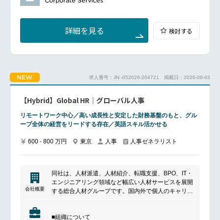
Corporate Services
経営陣の戦略パートナーとして組織運営に関与できる
事部は、部長・室長含め９名で構成されています。
グローバル人事組織と連携しながら人事戦略を推進で
30～40代を中心に在籍しており、新卒・中途入社比、
きる
男女比は約半々のチーム構成です。
半導体製造拠点の組織成長を支える役割を担う
詳細を見る
検討する
メンバー各々が自発的な思考を持ち、新しい挑戦に対
しても恐れず、積極的に取り組む姿勢が特徴的です。
━━━━━━━━━━━━━━━#spotlightjob2
■ポジションについて
現在、アジア・パシフィック地域の経営体制変更や欧
NEW
求人番号：JN -052026-204721
掲載日：2026-08-03
州企業の買収など、海外事業は大きな転換期を迎えて
おり、グローバル人事戦略やガバナンスの一層の強化
が求められています。
【Hybrid】Global HR｜グローバル人事
本ポジションでは、部内の管理職とともに、人事戦略
領域の戦略策定・企画・立案を中心に担っていただき
リモートワーク中心／高い成長性と安定した財務基盤のもと、グル
ます。
ープ全体の経営をリードする存在／英語スキル活かせる
グローバル人事を新たなステージへと進化させるた
め、既存の枠に縛られることなく、変革をリードして
600 - 800 万円
東京
人事
人事ゼネラリスト
いただく重要ポジションです
■業務内容
グローバル人事として、リージョナル人事との連携を
同社は、人材派遣、人材紹介、転職支援、BPO、IT・
通じた下記の業務をお任せいたします。中長期の経営
エンジニアリング領域など幅広い人材サービスを展開
計画や方向性を踏まえた、グローバル人事戦略の策
会社概要
する総合人材グループです。国内外で個人のキャリア
定・企画・立案
形成と企業の採用・組織課題解決を支援しており、人
グローバル人事戦略を踏まえた評価報酬/タレントマネ
材サービスに加えて業務アウトソーシングやテクノロ
ジメント施策の企画・立案
■組織について
ジー領域にも事業を拡大しています。多様な働き方や