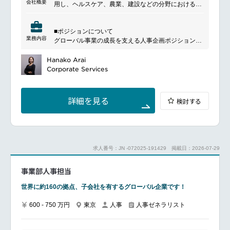
━━━━━━━━━━━━━━━#spotlightjob10
会社概要
用し、ヘルスケア、農業、建設などの分野における業
M&AにおけるPMIの推進サポート
務効率化や生産性向上を支援しています。また、デジ
グローバルHRガバナンスの企画サポート・運営
タル技術を通じてさまざまな社会課題の解決に取り組
グローバルモビリティ（海外赴任・バーチャルアサイ
■ポジションについて
み、持続可能な社会の実現に貢献しています。
メント）制度の企画サポート・運用
業務内容
グローバル事業の成長を支える人事企画ポジションで
海外駐在員の赴任・赴任中・帰任に係るモビリティ業
す。
務（VISA手続き、海外給与計算、給与手当支給、税
人事制度の企画・改善や各種人事プロジェクトの推進
Hanako Arai
務、安全管理など）の改善・標準化・運用
を通じて、組織課題の解決およびグローバルHR戦略
Corporate Services
グローバルHRカンファレンスの運営サポート
の実現を担っていただきます。
■主な業務内容
■魅力ポイント
人事制度の企画・導入・運用
海外展開の強化はグループの重要戦略の1つです。そ
詳細を見る
検討する
グローバル人事制度の展開およびローカライズ対応
の実現においてグローバル人事機能の強化は非常に重
組織・人材に関する課題の分析および改善施策の立案
要な役割を担っています。
人材育成、評価、処遇に関する施策の企画
海外事業の変革フェーズにおける、グローバル人事施
各種人事プロジェクトの推進
策、制度およびその運用基盤を作る経験を積むことが
グローバル拠点との連携および調整
可能です。
求人番号：JN -072025-191429
掲載日：2026-07-29
経営方針・事業戦略に沿った人事施策の推進
これまでモビリティ業務を担ってきた方にとっては、
戦略に紐づく施策やガバナンス領域の経験によりキャ
事業部人事担当
■ポジションの魅力
リアの幅を広げることができます。
グローバル人事制度の構築・運用に携われる
国内・海外の経営層とのメールや会議を通じたコミュ
世界に約160の拠点、子会社を有するグローバル企業です！
人事制度改革や組織変革プロジェクトを推進できる
ニケーションの機会がありますので英語を使用する機
グローバル事業を支える人事企画業務に関与できる
会があります。
600 - 750 万円
東京
人事
人事ゼネラリスト
将来的に海外で活躍できる可能性がある
リモートワークが中心で、出社は週１～２日程度で
す。マンスリーフレックスのためはたらきやすい環境
です。