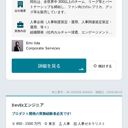
同社は、全世界中 300以上のチーム、リーグ等とパー
地域におけるチェンジマネジメントの推進
トナーシップを締結し、ファン向けのレプリカ、グッ
会社概要
ズ等を販売しています。
パフォーマンスマネジメント従業員のパフォーマンス
課題の管理・モニタリング、および必要に応じた改善
人事企画（人事制度策定・運用、人事関連規定策定・
施策の実行
運用、等々）
学習・成長を重視する組織文化の醸成
業務内容
組織開発（社内カルチャー浸透、エンゲージメント向
後継者育成（サクセッションパイプライン）の強化
上などの各種施策立案・実行、社内ピープルマネジメ
必要に応じた研修実施の支援
ント、インナーコミュニケーションの活性化、オン/オ
Emi Iida
フボーディングの最適化、等々）
Corporate Services
オンボーディングおよび人材開発新入社員のオンボー
採用/教育関連（採用計画/戦略の立案・実行、教育研
ディング実施
修企画・実行、等々）
研修・育成施策の企画・運営支援
労務管理（勤怠管理、36協定の締結管理、労災対応、
詳細を見る
検討する
社労士対応、等々）
給与・採用・コンプライアンス給与計算プロセスの管
広報関連（コーポレート広報及び採用広報としての施
理
策立案・実行）
採用活動の実施
HRチームのマネジメント
労働法規および社内規程に基づく適正な人事運用の確
US/UKとのコミュニケーション及びレポーティング
保
求人番号：JN -052026-204934
掲載日：2026-06-15
データ管理・レポーティングHRISデータの正確性確
DevExエンジニア
保
監査対応および社内向けの人事関連レポート作成
プロダクト開発の実務経験者必見です!
DEI施策地域におけるDEI（ダイバーシティ、公平性、
850 - 1500 万円
東京
人事
人事ゼネラリスト