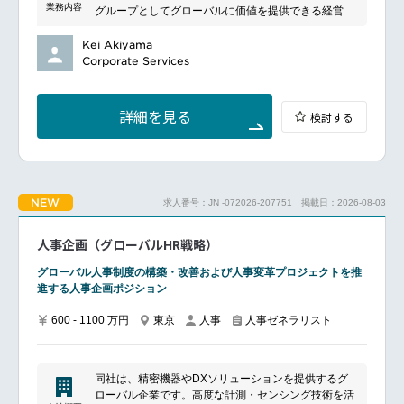
M&AにおけるPMIの推進
業務内容
グループとしてグローバルに価値を提供できる経営の
人材活用を支える業界大手の一社です。
グローバルHRガバナンスの企画・運営
実現をミッションとして掲げ、グローバル人事戦略、
グローバルモビリティ（海外赴任・バーチャルアサイ
評価報酬/タレントマネジメントおよびモビリティ制度
Kei Akiyama
メント）制度の企画・立案
の企画・運用を一貫して担っています。
Corporate Services
海外駐在員の赴任・赴任中・帰任に係るモビリティ業
グローバル人事部は、部長・室長含め９名で構成され
務（VISA手続き、海外給与計算、給与手当支給、税
ています。
務、安全管理など）の改善・標準化
30～40代を中心に在籍しており、新卒・中途入社比、
詳細を見る
検討する
男女比は約半々のチーム構成です。
■魅力ポイント
メンバー各々が自発的な思考を持ち、新しい挑戦に対
海外展開の強化はグループの重要戦略の1つです。そ
しても恐れず、積極的に取り組む姿勢が特徴的です。
の実現においてグローバル人事機能の強化は非常に重
要な役割を担っています。
■ポジションについて
海外事業の変革フェーズにおける、グローバル人事施
NEW
求人番号：JN -072026-207751
掲載日：2026-08-03
現在、アジア・パシフィック地域の経営体制変更や欧
策、制度およびその運用基盤を作る経験を積むことが
州企業の買収など、海外事業は大きな転換期を迎えて
可能です。
おり、グローバル人事戦略やガバナンスの一層の強化
人事企画（グローバルHR戦略）
これまでモビリティ業務を担ってきた方にとっては、
が求められています。
戦略に紐づく施策やガバナンス領域の経験によりキャ
本ポジションでは、管理職が策定した方針に基づき、
グローバル人事制度の構築・改善および人事変革プロジェクトを推
リアの幅を広げることができます。
グローバル人事施策の企画サポート・運用を中心に担
進する人事企画ポジション
国内・海外の経営層とのメールや会議を通じたコミュ
っていただきます。
ニケーションの機会がありますので英語を使用する機
グローバル人事を新たなステージへと進化させるた
600 - 1100 万円
東京
人事
人事ゼネラリスト
会があります。
め、実務面から変革を支えていただく重要ポジション
リモートワークが中心で、出社は週１～２日程度で
です。
す。マンスリーフレックスのためはたらきやすい環境
■業務内容
です。
同社は、精密機器やDXソリューションを提供するグ
グローバル人事戦略を踏まえた評価報酬/タレントマネ
ローバル企業です。高度な計測・センシング技術を活
ジメント施策の企画サポート・運用