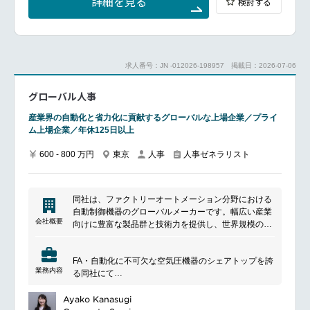
詳細を見る
検討する
━━━━━━━━━━━━━━━#spotlightjob2
ご経験に合わせて、下記業務いずれかをお任せしま
す。労務領域人事制度・施策の企画立案（テレワーク
制度、両立支援制度、年金制度等）
労働組合対応、法令・行政対応、個別案件、構造改
求人番号：JN -012026-198957
掲載日：2026-07-06
革・事業再編・M&A対応等
グローバル人事
報酬領域評価・報酬・等級制度の企画（賞与、賃金改
定、株式報酬、評価・報酬・等級制度、ベンチマーク
産業界の自動化と省力化に貢献するグローバルな上場企業／プライ
等）
ム上場企業／年休125日以上
制度運用（評価、賞与支給、等級改定等オペレーショ
ンメンバーと協力した運用推進等）
600 - 800 万円
東京
人事
人事ゼネラリスト
そのほか人事制度関連領域様々な動向を認知し、人事
制度のポリシー策定、制度設計
人事の各種制度等の導入／企画に向けて、現状分析・
同社は、ファクトリーオートメーション分野における
課題抽出、経営層への提案、社員への展開、展開後の
自動制御機器のグローバルメーカーです。幅広い産業
レビュー
会社概要
向けに豊富な製品群と技術力を提供し、世界規模の生
経営層、HRBPと連携をしつつ、グル―プ各社での制
産・販売ネットワークを有しています。省エネルギー
度の浸透・定着に向けた取り組み
や環境配慮を重視した事業姿勢も特長です。
FA・自動化に不可欠な空気圧機器のシェアトップを誇
業務内容
る同社にて
■働く環境
【グローバル人事】
フレックスタイム制、テレワークも活用しておりま
としてご活躍しませんか？
Ayako Kanasugi
す。