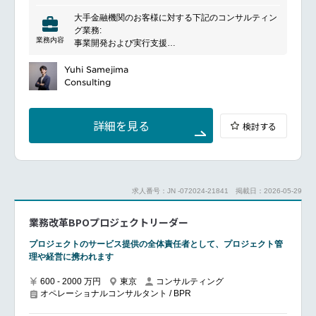
ルをマネジメントし、プロジェクトのゴールを達成で
るための戦略的アドバイスを行います。高度な技術力
きるようタスクを計画し推進
大手金融機関のお客様に対する下記のコンサルティン
と豊富な経験を活かし、顧客のニーズに応じたカスタ
確実なサービスデリバリーの実行とプロジェクトリー
グ業務:
マイズソリューションを提案します。特に、AIやビッ
ドへの報告実施、プロジェクトチームのコーディネー
業務内容
事業開発および実行支援
グデータを活用した分析や、新しいビジネスモデルの
ション
デジタルトランスフォーメーション
構築支援に強みを持っています。また、企業の成長戦
継続提案に関する検討リード、提案書作成
業務課題解決支援
Yuhi Samejima
略や市場拡大に関するコンサルティングも行い、持続
マネージャー以上は、5-10人のチームメンバーの管理
金融システム開発におけるPMO
Consulting
可能な発展をサポートします。顧客との長期的なパー
（このメンバーには当社のプロジェクトメンバーの
業務プロセス変革
トナーシップを重視し、信頼性と成果を提供すること
他、クライアント先のチームメンバーも含みます。候
で高い評価を得ています。
補者のレベルによりメンバーリードをする方とメンバ
主なプロジェクトテーマ:
詳細を見る
検討する
ーとしてプロジェクトに従事する方があります。）
他案件提案に関するサポート
ネットチャネル系のサービス企画
トランスフォーメーションサービス（コンサルティン
法人企画、事務企画
グ）チームへの所属
リスク管理、コンプライアンス
海外チームとの積極的なコラボレーションによるプロ
トランザクションバンキング
ジェクトの遂行Edit Full Responsibilities
求人番号：JN -072024-21841
掲載日：2026-05-29
トレードファイナンス
トレジャリー（フロント、ミドル、バック）
業務改革BPOプロジェクトリーダー
決済業務（BtoB、BtoC、インターバンク）
fintech事業開発
プロジェクトのサービス提供の全体責任者として、プロジェクト管
理や経営に携われます
600 - 2000 万円
東京
コンサルティング
オペレーショナルコンサルタント / BPR