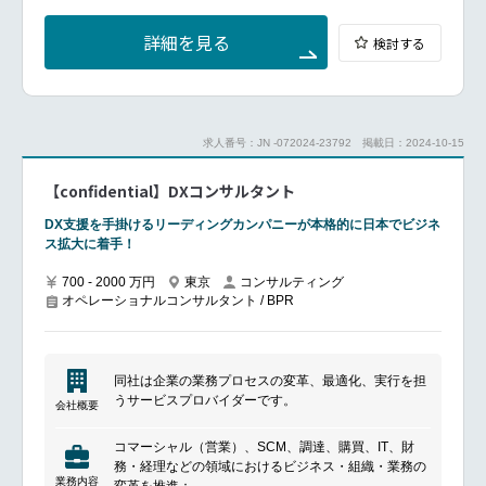
る”という当事者としての手応えが最大の魅力です
ニーズを踏まえたシステム企画・導入を通じ、付加価
上位ポジションが詰まっておらず、成果を出した方に
値の高いサービス提供基盤の構築を推進します。
詳細を見る
検討する
対しては早期のプロモーションや幹部ポジションへの
登用が可能です
具体的な業務：税務業務の標準化に向けたシステム開
発プロジェクトの企画・推進・管理
AI／テクノロジー活用プロジェクトのマネジメント
━━━━━━━━━━━━━━━#spotlightjob3
（企画～導入後フォローまで）
求人番号：JN -072024-23792
掲載日：2024-10-15
コンサルティングチームとの連携による要件整理・改
善提案
【confidential】DXコンサルタント
開発ベンダーとの調整、社内エンジニアとの協働
DX支援を手掛けるリーディングカンパニーが本格的に日本でビジネ
※開発は主に専門チームが担当。簡易的なAI（Copilot
ス拡大に着手！
等）活用の実装に携わる可能性あり
700 - 2000 万円
東京
コンサルティング
オペレーショナルコンサルタント / BPR
同社は企業の業務プロセスの変革、最適化、実行を担
うサービスプロバイダーです。
会社概要
コマーシャル（営業）、SCM、調達、購買、IT、財
務・経理などの領域におけるビジネス・組織・業務の
業務内容
変革を推進：