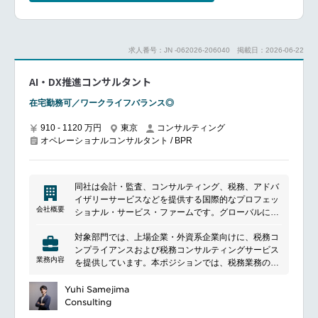
計、進捗管理、クオリティ管理までプロジェクト全体
当該製造拠点は24時間365日稼働し、限られた原料と
のデリバリー責任を担います。
時間の中で高品質な製品を安定供給するミッションを
アソシエイトやコンサルタントのマネジメント・育成
担う重要拠点です。
に貢献いただきながら、アップセル・クロスセルに向
AGILE導入後、改善マインドは高まりつつも、なお変
求人番号：JN -062026-206040
掲載日：2026-06-22
けた提案活動にも従事いただきます。
革余地は大きく、今まさに過去の延長ではない成長を
デザインできるフェーズにあります。
AI・DX推進コンサルタント
■具体的な業務内容
OE Leadとして、リーン／シックスシグマ、デジタ
クライアントの役員・事業部長クラスに対する課題ヒ
ル、コーチングの専門性を掛け合わせ、グローバルと
在宅勤務可／ワークライフバランス◎
アリング、プロジェクトの論点・タスク設計
連動した工場変革を主導できる点が大きな魅力です。
プロジェクト全体の進捗・課題管理、品質管理
910 - 1120 万円
東京
コンサルティング
クライアント報告資料（プレゼンテーションスライド
━━━━━━━━━━━━━━━#spotlightjob1
オペレーショナルコンサルタント / BPR
等）の作成・品質担保
ジュニアメンバーへの的確なタスク設計、成果物のレ
ビュー、およびオンボーディング支援
次フェーズや、他部署等からの案件獲得に向けた提案
同社は会計・監査、コンサルティング、税務、アドバ
活動の推進
イザリーサービスなどを提供する国際的なプロフェッ
各種TF（採用・育成・オファリング開発等）の中心メ
会社概要
ショナル・サービス・ファームです。グローバルに展
ンバーとしての活動推進
開する大手会計事務所の一つです。日本国内の企業や
対象部門では、上場企業・外資系企業向けに、税務コ
組織の成長、改善、コンプライアンスに関する支援を
■魅力ポイント
ンプライアンスおよび税務コンサルティングサービス
行っています。世界4大会計事務所 (Big 4) の一角を占
立ち上げ期のフェーズであるため、組織の硬直化がな
業務内容
を提供しています。本ポジションでは、税務業務の高
めています。
く、個人の裁量が柔軟に認められる環境です
度化・効率化に向け、テクノロジーおよびAI活用を推
ご自身の知見を最大限に活かした自律的なマネジメン
進する役割を担っていただきます。ミッション：税務
Yuhi Samejima
トを提案可能です
コンサルティング業務におけるテクノロジー活用をリ
Consulting
“ファームの次のスタンダードを自らの手で創り上げ
ードし、業務の標準化・高度化を実現すること。現場