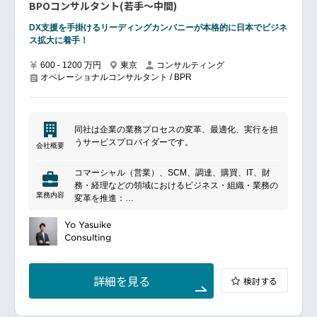
BPOコンサルタント(若手～中間)
ジタル 技術の専門スキルを持つチームを持ち、それぞ
れの領域における最先端の業務のあり方、人間とマシ
DX支援を手掛けるリーディングカンパニーが本格的に日本でビジネ
ンの協働のあり方を追求します。
ス拡大に着手！
サービスイノベーションコンサルタント 実際にクライ
アントの業務オペレーションを引き受けて執行しつ
600 - 1200 万円
東京
コンサルティング
つ、日々、継続的な業務改革を進めていくオペレーシ
オペレーショナルコンサルタント / BPR
ョンズコンサルティング本部の中核となる職種です。
大別して、クライアントか らの業務移管の実行を主な
ミッションとする職種（Mobilization)、引き受けた業
務の執行・管理を主なミッションとする職種
同社は企業の業務プロセスの変革、最適化、実行を担
（Service Delivery)、およびその業務の改革推進を主
うサービスプロバイダーです。
なミッ ションとする職種（Business Excellence)に分
会社概要
かれますが、あくまで三者が一体となってBPO+DXを
日々体現していきます。
コマーシャル（営業）、SCM、調達、購買、IT、財
アカウントマネジメントコンサルタント 多様な業種の
務・経理などの領域におけるビジネス・組織・業務の
クライアントに対し、信頼されるビジネスパートナー
業務内容
変革を推進：
としてBPO+DXのクライアントサービスの窓口となる
ビジネスモデル・組織・業務オペレーションにおける
職種です。各種課題の識別と解決をクライアントと協
現状の可視化及び付加価値向上策・改善施策の策定、
Yo Yasuike
力して行い、より広い 範囲での価値創出を目指して関
策定した施策の導入に関する企画・推進・実行
Consulting
係の拡大・成長を図ります。社内的にはそのクライア
デジタル（RPA/AI）による業務変革：RPA技術や、画
ント向けのサービスの成長性・収益性に責任を持ちま
像／文字／音声認識・文章理解・深層学習・最適化な
す。
どを代表とした人工知能（AI）などのデジタル技術を
詳細を見る
検討する
活用したホワイトカラー効率化・自動化・働き方改革
をテーマとした業務革新
AIアナリティクスによるデータドリブン型ビジネス構