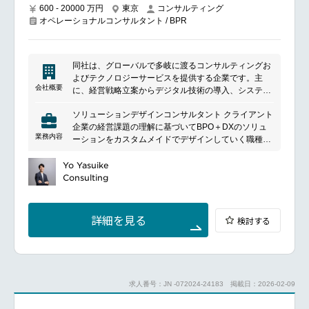
600 - 20000 万円
東京
コンサルティング
オペレーショナルコンサルタント / BPR
同社は、グローバルで多岐に渡るコンサルティングお
よびテクノロジーサービスを提供する企業です。主
会社概要
に、経営戦略立案からデジタル技術の導入、システム
の開発・運用まで幅広いサービスを展開しています。
ソリューションデザインコンサルタント クライアント
顧客のビジネス課題に対応し、革新的なソリューショ
企業の経営課題の理解に基づいてBPO＋DXのソリュ
ンを提供することを目指しており、業界のリーディン
業務内容
ーションをカスタムメイドでデザインしていく職種で
グカンパニーとして知られています。特にデジタル変
す。高効率・高付加価値な業務オペレーションの将来
革、クラウドコンピューティング、セキュリティ対策
像、そのゴールまでの 複数年にわたる変革ロードマッ
Yo Yasuike
などの分野で深い専門知識と経験を持ち、世界各国の
プ、業務を支えるデジタル技術の構築プラン、必要と
Consulting
クライアントに対して戦略的なパートナーシップを提
なる人材の確保・育成のプラン等を一体的にデザイン
供しています。
していきます。
ビジネストランスフォーメーションコンサルタント 初
詳細を見る
検討する
期トランスフォーメーションとともに、その後の複数
年にわたるBPO+DXを支える基本的な仕組みの実装を
主なミッションとする職種です。デジタル技術をフル
に活用して、比較的大きめの業 務改革テーマに取り組
みます。改革対象となる業務領域（経理・人事等の本
求人番号：JN -072024-24183
掲載日：2026-02-09
社業務、マーケティング・営業等の顧客接点業務、産
業固有のコアプロセス）ごとのチームと、最先端のデ