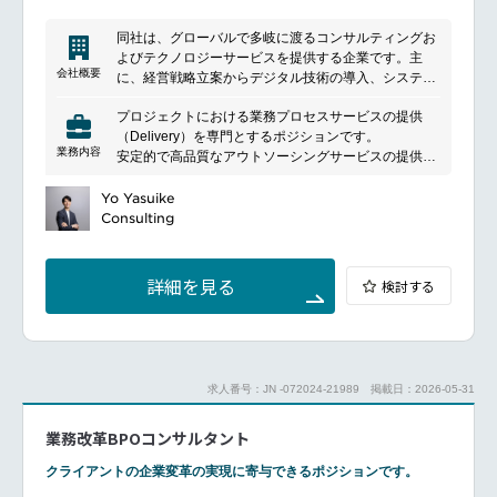
同社は、グローバルで多岐に渡るコンサルティングお
よびテクノロジーサービスを提供する企業です。主
会社概要
に、経営戦略立案からデジタル技術の導入、システム
の開発・運用まで幅広いサービスを展開しています。
プロジェクトにおける業務プロセスサービスの提供
顧客のビジネス課題に対応し、革新的なソリューショ
（Delivery）を専門とするポジションです。
ンを提供することを目指しており、業界のリーディン
業務内容
安定的で高品質なアウトソーシングサービスの提供に
グカンパニーとして知られています。特にデジタル変
責任を持ち、メンバーマネジメントの他、業務運用を
革、クラウドコンピューティング、セキュリティ対策
モニタリング・可視化し、お客様や社内へのレポーテ
Yo Yasuike
などの分野で深い専門知識と経験を持ち、世界各国の
ィングや、Automation導入やプロセス改善による継続
Consulting
クライアントに対して戦略的なパートナーシップを提
的改善の立案／実行などを行います。
供しています。
お客様に最も近い立場で付加価値を提供することがで
きるポジションです。
詳細を見る
検討する
ご参画いただくプロジェクトの種類や、お任せする
Role（Team LeaderもしくはProject Leader）は、ご
経験と培ってこられたスキル・バックグラウンド、及
びご本人のキャリア志向に合わせて決定いたします。
求人番号：JN -072024-21989
掲載日：2026-05-31
業務改革BPOコンサルタント
クライアントの企業変革の実現に寄与できるポジションです。