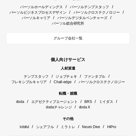
/
/
パーソルホールディングス
パーソルテンプスタッフ
/
/
パーソルビジネスプロセスデザイン
パーソルクロステクノロジー
/
/
パーソルキャリア
パーソルデジタルベンチャーズ
パーソル総合研究所
グループ会社一覧
個人向けサービス
人材派遣
/
/
/
テンプスタッフ
ジョブチェキ
ファンタブル
/
/
フレキシブルキャリア
Chall-edge
パーソルクロステクノロジー
転職・就職
/
/
/
/
doda
エグゼクティブエージェント
BRS
ミイダス
/
dodaチャレンジ
doda X
その他
/
/
/
/
lotsful
シェアフル
ミラトレ
Neuro Dive
HiPro