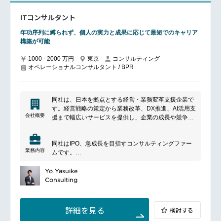
■具体的な業務内容
当該工場のAGILEサイトロードマップ策定と実行責任
ITコンサルタント
（年度計画）
AGILEウェーブのリードと、チームへの技術・行動面
年功序列に縛られず、個人の実力と成果に応じて最短でのキャリア
のコーチング
構築が可能
SLT・品質／改善関連部門・ラーニング・PMO等との
連携による全社展開
1000 - 2000 万円
東京
コンサルティング
オペレーショナルコンサルタント / BPR
グローバルOE／AGILE PMOとの情報連携・ベストプ
ラクティス導入
組織全体（幹部～現場）へのマインドセット／カルチ
ャー変革推進
同社は、日本を拠点とする経営・業務変革支援企業で
す。経営戦略の策定から業務改革、DX推進、AI活用支
■組織体制
会社概要
援まで幅広いサービスを提供し、企業の成長や競争力
ビジネスエクセレンス部門内のオペレーショナルエク
強化を支援しています。また、構想立案にとどまら
セレンスチームのリードとしてご入社いただきます。
ず、プロジェクト推進や組織変革の実行支援を通じ
同部門には、工場改善を推進するOEチーム、人材育
同社はIPO、急成長を目指すコンサルティングファー
て、顧客の持続的な変革の実現に取り組んでいます
成を担うラーニングチーム、プロジェクトマネジメン
業務内容
ムです。
トチームがあり、工場戦略の実行中枢として機能して
現在は創業期・立ち上げのフェーズにありますが、
います。
今後は数百人規模へのスケールアップを前提とした組
Yo Yasuike
本ポジションはOEチームのマネジャーとして複数名
織拡大を計画しています。
Consulting
のメンバーをマネジメントし、複数の主要プロジェク
━━━━━━━━━━━━━━━
トポートフォリオを管理。
■ポジションについて
SLTメンバーとして経営に近い立場で意思決定と実行
をつなぐ役割を担っていただきます。
詳細を見る
検討する
クライアントの経営課題・業務課題に対し、論点設
■魅力ポイント