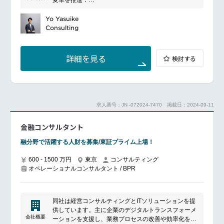
ビジネスモデル・組織・業務オペレーションにおける
現状の可視化及び付加価値向上策・改善施策の策定、
Yo Yasuike
策定した施策の導入に関する企画・推進・実行
Consulting
デジタル（RPA/AI）による業務変革：RPA技術や、画
像／文字／音声認識・文章理解・深層学習・最適化な
どを代表とした人工知能（AI）などのデジタル技術を
詳細を見る
検討する
活用したホワイトカラー効率化・自動化・働き方改革
をテーマとした業務革新
AIアナリティクスによるデータドリブン型ビジネス構
想策定・業務変革：AIを活用しデータを駆使すること
で、ビジネス・業務の高度化を実現するための構想策
求人番号：JN -072024-7470
掲載日：2024-09-11
定・企画・推進・実行
BPO/シェアサービスセンター/グローバルビジネスサ
金融コンサルタント
ービス活用についての現状分析及び将来構想の作成
現状ヒアリング、データ収集・分析、To-Beプロセス
融分野で活躍する人財を募集/東証プライム上場！
設計、ソリューション検討等におけるドキュメンテー
ション全般、クライアントのディスカッションリード
600 - 1500 万円
東京
コンサルティング
（セッションのファシリテーション含む）、実現まで
オペレーショナルコンサルタント / BPR
伴走
グローバルのエキスパートとの連携による、先進技術
と実績のあるアプローチの活用と現地化支援
上記に係る、クライアントへのコンサルティング提案
同社は経営コンサルティングとITソリューションを提
と案件獲得への参画
供しています。主に企業のデジタルトランスフォーメ
コンサルタントとして全体のプロジェクトスケジュー
会社概要
ーションを支援し、業務プロセスの改善や効率化を図