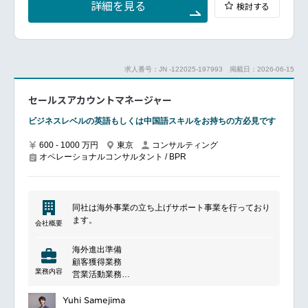
詳細を見る
検討する
補者のレベルによりメンバーリードをする方とメンバ
た税務サービスの企画・開発・導入支援
ーとしてプロジェクトに従事する方があります。）
データ分析技術（機械学習・生成AI・ETLツール・BI
他案件提案に関するサポート
ツール等）及びチャットボットの税務プロセスへの導
トランスフォーメーションサービス（コンサルティン
入・運用支援
グ）チームへの所属
求人番号：JN -122025-197993
掲載日：2026-06-15
海外チームとの積極的なコラボレーションによるプロ
ジェクトの遂行
セールスアカウントマネージャー
ビジネスレベルの英語もしくは中国語スキルをお持ちの方必見です
600 - 1000 万円
東京
コンサルティング
オペレーショナルコンサルタント / BPR
同社は海外事業の立ち上げサポート事業を行っており
ます。
会社概要
海外進出準備
顧客獲得業務
業務内容
営業活動業務
パートナーシップ構築業務
レポーティング業務
Yuhi Samejima