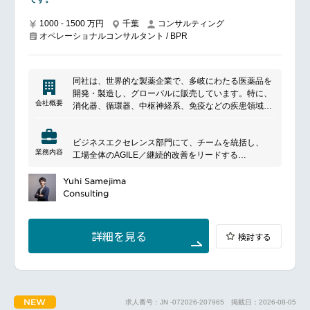
1000 - 1500 万円
千葉
コンサルティング
オペレーショナルコンサルタント / BPR
同社は、世界的な製薬企業で、多岐にわたる医薬品を
開発・製造し、グローバルに販売しています。特に、
会社概要
消化器、循環器、中枢神経系、免疫などの疾患領域に
おいて強みを持ち、革新的な医療ソリューションを提
供しています。同社は、患者さんの健康と医療の質の
ビジネスエクセレンス部門にて、チームを統括し、
向上を目指し、持続可能な医療イノベーションを推進
業務内容
工場全体のAGILE／継続的改善をリードする
しています。地域社会への貢献や持続可能な企業活動
「Operational Excellence Lead」を募集します。
にも注力し、社会的責任を果たすことにも力を入れて
Yuhi Samejima
います。また、研究開発の積極的な投資と、グローバ
■ポジションについて
Consulting
ルな視点での製品開発を通じて、世界中での医療の進
工場長クラスが参加するサイトリーダーシップチーム
歩に貢献しています。
（SLT）の一員として、
当該工場のAGILEロードマップを策定・推進し、製
詳細を見る
検討する
造・品質・サプライチェーンなど全機能を巻き込んだ
変革を牽引いただきます。
現場改善にとどまらず、工場戦略を実現するための改
善を企画し、
グローバルネットワークと連携しながら、メンバーを
NEW
求人番号：JN -072026-207965
掲載日：2026-08-05
次世代リーダーへ育成していく上流ポジションです。