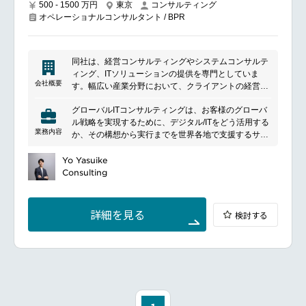
500 - 1500 万円
東京
コンサルティング
オペレーショナルコンサルタント / BPR
同社は、経営コンサルティングやシステムコンサルテ
ィング、ITソリューションの提供を専門としていま
会社概要
す。幅広い産業分野において、クライアントの経営課
題を解決するための戦略立案や、システムの設計・導
グローバルITコンサルティングは、お客様のグローバ
入を行います。また、金融や産業分野に特化したITサ
ル戦略を実現するために、デジタル/ITをどう活用する
ービスを提供し、企業のデジタル変革を支援します。
業務内容
か、その構想から実行までを世界各地で支援するサー
持続可能な社会の実現を目指し、価値創造を重視しな
ビスです。また、世界の技術やノウハウを積極的に日
がら、国内外で幅広く活動しています。
本に取り入れることで、お客様のデジタルトランスフ
Yo Yasuike
ォーメーションを加速させるお手伝いや、お客様の海
Consulting
外現地法人が進めているプロジェクトを、海外拠点や
グローバルネットワークを活用してサポートするな
ど、真のグローバルパートナーとしてお客様のデジタ
詳細を見る
検討する
ル・IT課題解決を支援します。
業務内容：
グローバルIT戦略/デジタル戦略の策定・実行支援
グローバルプロジェクト管理／オフショア開発管理等
の実行支援
海外現地法人のデジタルトランスフォーメーションの
企画・実行支援