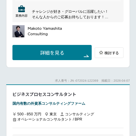
チャレンジが好き・グローバルに活躍したい！
業務内容
そんな人からのご応募お待ちしております！
━━━━━━━━━━━━━━━
◆魅力ポイント◆
Makoto Yamashita
規模案件に参画し市場価値を高められる！
Consulting
未経験でもコンサルタントになれる！
体系的にPMのスキルセットを磨ける！
詳細を見る
検討する
━━━━━━━━━━━━━━━
■業務概要
プロジェクトマネジメントに関するコンサルティング
業務
プロジェクト管理プロセスの導入定着業務
求人番号：JN -072024-122369
掲載日：2026-04-07
プロジェクトの全体計画立案の支援、および推進業務
ビジネスプロセスコンサルタント
■具体的な業務内容
プロジェクト全体会議等での議事進行支援
国内有数の外資系コンサルティングファーム
プロジェクトマネジメントプロセスの実行支援 （進
捗・課題・変更管理等）
500 - 850 万円
東京
コンサルティング
プロジェクトマネジメントプロセスの計画・導入・定
オペレーショナルコンサルタント / BPR
着化 （進捗・課題・変更管理等）
ステアリングコミッティへのマネジメントレポート
プロジェクトマネージャの意思決定支援