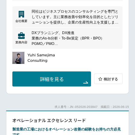
同社はビジネスプロセスのコンサルティングを専門と
しています。主に業務改善や効率化を目的としたソリ
会社概要
ューションを提供し、企業の生産性向上を支援しま
す。プロジェクトマネジメントやシステム導入支援な
DXプランニング、DX推進
ど、多岐にわたるサービスを展開しており、クライア
業務のAs-Is分析・To-Be策定（BPR・BPO）
ントのニーズに合わせたカスタマイズソリューション
業務内容
PGMO／PMO
を提案します。特にデジタルトランスフォーメーショ
ビジネス要件の定義・最適化
ン（DX）の推進に力を入れており、最新のIT技術を活
ビジネスプランおよびビジネスケースの策定
Yuhi Samejima
用した業務改革をサポートしています。また、コンサ
プロジェクト企画・計画の策定
Consulting
ルティングだけでなく、トレーニングやワークショッ
プの提供も行い、組織全体のスキルアップを図りま
す。クライアントとの長期的なパートナーシップを重
視し、持続的な成長を目指しています。
詳細を見る
検討する
求人番号：JN -052026-203847
掲載日：2026-06-15
オペレーショナル エクセレンス リード
製造業の工場におけるオペレーション改善の経験をお持ちの方必見
です。