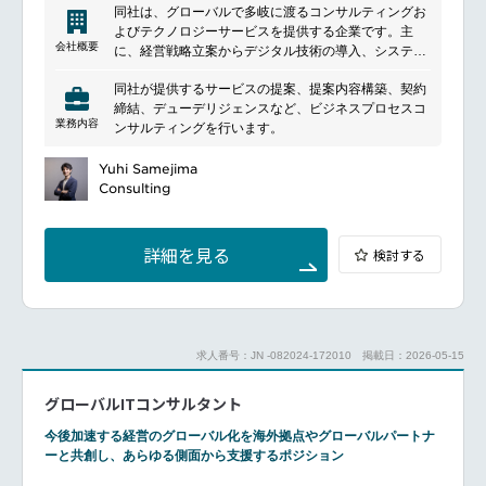
※その他、プロジェクトの進行や工程をよりスムーズ
同社は、グローバルで多岐に渡るコンサルティングお
に行う為のサポートをプロジェクトマネジメントコン
よびテクノロジーサービスを提供する企業です。主
サルタントのもとで幅広く行っていただきます。
会社概要
に、経営戦略立案からデジタル技術の導入、システム
の開発・運用まで幅広いサービスを展開しています。
■働く環境
同社が提供するサービスの提案、提案内容構築、契約
顧客のビジネス課題に対応し、革新的なソリューショ
充実した福利厚生確定拠出年金制度
締結、デューデリジェンスなど、ビジネスプロセスコ
ンを提供することを目指しており、業界のリーディン
従業員持株会
業務内容
ンサルティングを行います。
グカンパニーとして知られています。特にデジタル変
ベビーシッター制度
革、クラウドコンピューティング、セキュリティ対策
サポート制度（PMP受験、AI関連資格補助、PDU取
Yuhi Samejima
などの分野で深い専門知識と経験を持ち、世界各国の
得、英語学習※）
Consulting
クライアントに対して戦略的なパートナーシップを提
全社イベント
供しています。
ファミリーDAY
welcome会
詳細を見る
検討する
等々
勉強会や研修も充実
━━━━━━━━━━━━━━━#spotlightjob2
求人番号：JN -082024-172010
掲載日：2026-05-15
グローバルITコンサルタント
今後加速する経営のグローバル化を海外拠点やグローバルパートナ
ーと共創し、あらゆる側面から支援するポジション