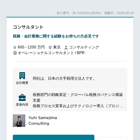
想策定・業務変革：AIを活用しデータを駆使すること
で、ビジネス・業務の高度化を実現するための構想策
求人番号：JN -032025-185541
掲載日：2026-06-15
定・企画・推進・実行
BPO/シェアサービスセンター/グローバルビジネスサ
コンサルタント
ービス活用についての現状分析及び将来構想の作成
現状ヒアリング、データ収集・分析、To-Beプロセス
税務・会計業務に関する経験をお持ちの方必見です
設計、ソリューション検討等におけるドキュメンテー
ション全般、クライアントのディスカッションリード
600 - 1200 万円
東京
コンサルティング
（セッションのファシリテーション含む）、実現まで
オペレーショナルコンサルタント / BPR
伴走
グローバルのエキスパートとの連携による、先進技術
と実績のあるアプローチの活用と現地化支援
上記に係る、クライアントへのコンサルティング提案
と案件獲得への参画
同社は、日本の大手税理士法人です。
会社概要
コンサルタントとして全体のプロジェクトスケジュー
ルをマネジメントし、プロジェクトのゴールを達成で
税務部門の戦略策定・グローバル税務ガバナンス構築
きるようタスクを計画し推進
支援
確実なサービスデリバリーの実行とプロジェクトリー
業務内容
税務プロセス変革およびテクノロジー導入（プロジェ
ドへの報告実施、プロジェクトチームのコーディネー
クト構想策定・PMOを含む）
ション
EPMソリューション（Tagetik等）導入支援
Yuhi Samejima
継続提案に関する検討リード、提案書作成
Microsoftソリューション（SharePoint/Power Platform
Consulting
マネージャー以上は、5-10人のチームメンバーの管理
等）導入支援
（このメンバーには当社のプロジェクトメンバーの
税務ソリューションパッケージ
他、クライアント先のチームメンバーも含みます。候
（THOMSONREUTERS ONESOURCE等）を活用し