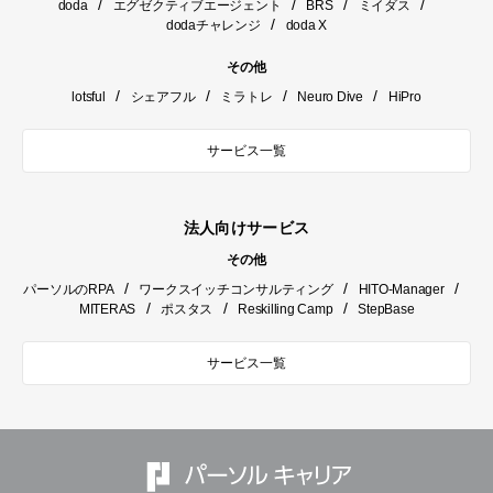
/
/
/
/
doda
エグゼクティブエージェント
BRS
ミイダス
/
dodaチャレンジ
doda X
その他
/
/
/
/
lotsful
シェアフル
ミラトレ
Neuro Dive
HiPro
サービス一覧
法人向けサービス
その他
/
/
/
パーソルのRPA
ワークスイッチコンサルティング
HITO-Manager
/
/
/
MITERAS
ポスタス
Reskilling Camp
StepBase
サービス一覧