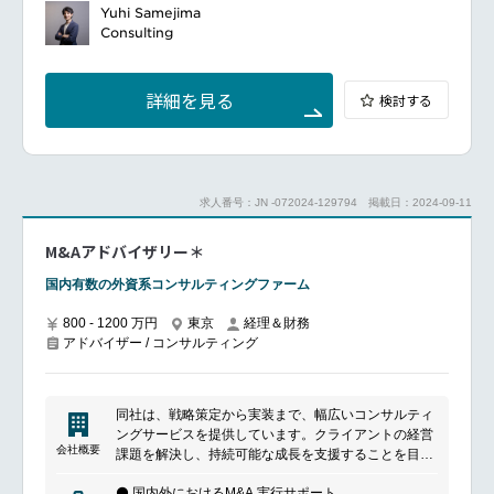
４）業務改革定着化支援等
Yuhi Samejima
Consulting
詳細を見る
検討する
求人番号：JN -072024-129794
掲載日：2024-09-11
M&Aアドバイザリー＊
国内有数の外資系コンサルティングファーム
800 - 1200 万円
東京
経理＆財務
アドバイザー / コンサルティング
同社は、戦略策定から実装まで、幅広いコンサルティ
ングサービスを提供しています。クライアントの経営
会社概要
課題を解決し、持続可能な成長を支援することを目指
しています。特に、業界知識とデータ分析を活用し、
⚫ 国内外におけるM&A 実行サポート