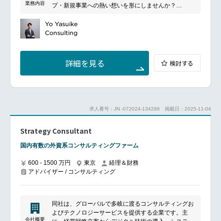
業務内容
プ・新規事業への熱い想いを形にしませんか？
な価値創出と持続的な成長の実現に貢献しています。
同社は、スタートアップをはじめ、大企業や政府機関
Yo Yasuike
の新規事業やオープンイノベーションを支援し、グロ
Consulting
ーバル規模でビジネスの誕生を支えている、Big4コン
サルグループのメンバーファームです。
様々なバックグラウンドやナレッジを持つプロフェッ
詳細を見る
検討する
ショナルがチームとなり、スタートアップ支援や新規
事業創出支援など、イノベーターの育成支援を軸とし
て、イノベーションを加速させる事業展開を行ってい
ます。
新進気鋭の大胆なアイディアを、イノベーティブな解
求人番号：JN -072024-134286
掲載日：2025-11-04
決策へと昇華する面白さを体感いただきながら、社会
課題の解決に寄与いただける重要なポジションです。
Strategy Consultant
これまで幾多のベンチャー企業や大手発の新規事業を
手掛けてきたノウハウと、貴方様のご経験を活かし、
国内有数の外資系コンサルティングファーム
日本のオープンインベーション支援を通じて新たな価
値を創造しませんか？
600 - 1500 万円
東京
経理＆財務
━━━━━━━━━━━━━━━━━━━━━━━━━━━━━━
アドバイザー / コンサルティング
■業務内容：
本社グループの中でイノベーション創出に特化したフ
ァームとして、大手企業の新規事業創出に関する案件
を獲得し、デリバリーしています。
同社は、グローバルで多岐に渡るコンサルティングお
コンサルタントとして、下記の業務に注力ください。
よびテクノロジーサービスを提供する企業です。主
●大手企業向け新規事業創出支援のコンサルティング
会社概要