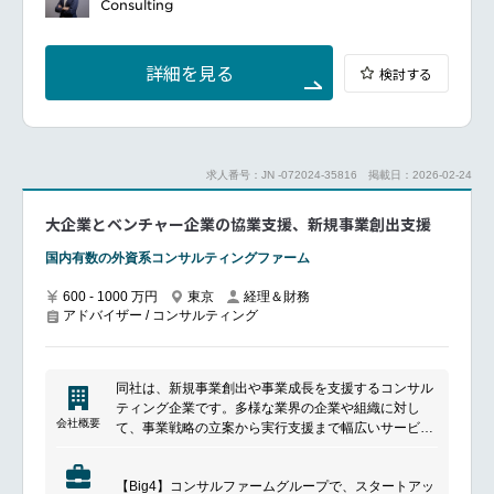
よる次期ビジネスモデル構築及び実現支援
Consulting
ます。
海外進出、および現地適合などグローバル対応支援
会計・人事・販売・物流などの業務最適化実現支援等
詳細を見る
検討する
求人番号：JN -072024-35816
掲載日：2026-02-24
大企業とベンチャー企業の協業支援、新規事業創出支援
国内有数の外資系コンサルティングファーム
600 - 1000 万円
東京
経理＆財務
アドバイザー / コンサルティング
同社は、新規事業創出や事業成長を支援するコンサル
ティング企業です。多様な業界の企業や組織に対し
会社概要
て、事業戦略の立案から実行支援まで幅広いサービス
を提供しています。スタートアップや新規事業に関す
る知見を活かしながら、顧客の成長課題や変革テーマ
【Big4】コンサルファームグループで、スタートアッ
の解決を支援。多様な関係者との連携を通じて、新た