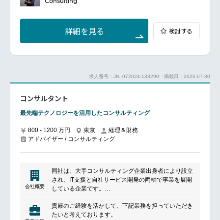
Consulting
（閉店等「活用した在庫分析等）を担当します。
【本ポジションの業務詳細】
詳細を見る
検討する
換価業務における個別プロジェクトの収益管理（顧客
の販売・在庫データに基づき、購入価格や販売計画等
を策定、常時７～8件程度の案件を管理）
売上・在庫のカテゴリー別・ブランド別・商品別等の
在庫データの分析（帳票作成を含む）
求人番号：JN -072024-133290
掲載日：2026-07-30
売上、在庫、各種費用のとりまとめ（エクセルでのデ
ータ集計）
コンサルタント
経営陣へのレポート作成（定例句を使った英語含む）
営業担当者と連携した顧客や管理部門との渉外サポー
最先端テクノロジーを活用したコンサルティング
ト
（必要に応じて）顧客及び業務委託者等との折衝・調
800 - 1200 万円
東京
経理＆財務
整
アドバイザー / コンサルティング
同社は、大手コンサルティング企業出身者により設立
され、IT支援と自社サービス開発の両軸で事業を展開
会社概要
している企業です。
テクノロジーとコンサルティングを掛け合わせ、クラ
貴殿のご経験を活かして、下記業務を担っていただき
ウド導入や業務効率化、セキュリティ強化など、企業
たいと考えております。
のIT課題に幅広く対応しています。