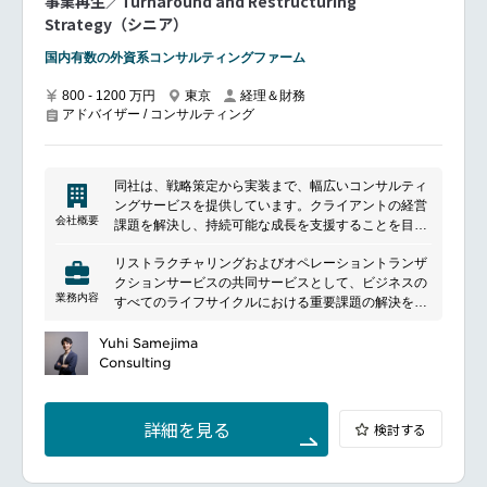
事業再生／Turnaround and Restructuring
Strategy（シニア）
国内有数の外資系コンサルティングファーム
800 - 1200 万円
東京
経理＆財務
アドバイザー / コンサルティング
同社は、戦略策定から実装まで、幅広いコンサルティ
ングサービスを提供しています。クライアントの経営
会社概要
課題を解決し、持続可能な成長を支援することを目指
しています。特に、業界知識とデータ分析を活用し、
リストラクチャリングおよびオペレーショントランザ
戦略の立案やビジネスプロセスの改善を推進します。
クションサービスの共同サービスとして、ビジネスの
テクノロジーの導入やデジタルトランスフォーメーシ
業務内容
すべてのライフサイクルにおける重要課題の解決をし
ョンにおいてもリーディングカンパニーとして、クラ
ています。我々の実績と業界知識を提供し、事業再生
イアントの競争力強化をサポートします。グローバル
のメソドロジーを導入することにより、業績改善や成
Yuhi Samejima
な視点と地域に根ざしたアプローチを組み合わせ、ク
長加速を促進させます。
Consulting
ライアントのニーズに応じた最適なソリューションを
なかでもシニア・コンサルタントは、ワークストリー
提供します。
ムやエンゲージメントをリードし、クライアントのニ
ーズをプロジェクトタスクや提出物に落としていきま
詳細を見る
検討する
す。シニア・コンサルタントは、日常のオペレーショ
ン管理に加えて、戦略的かつオペレーショナルな問題
解決およびチーム分析活動を促し、チームメンバー、