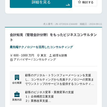
詳細を見る
検討する
ど
求人番号：JN -072024-134449
掲載日：2024-09-11
会計知見（管理会計分野）をもったビジネスコンサルタン
ト
最先端テクノロジーを活用したコンサルティング
600 - 1000 万円
東京
経理＆財務
アドバイザー / コンサルティング
顧客のデジタル・トランスフォーメーションを支援
し、コンサルティングから先進テクノロジーの実装ま
会社概要
でワンストップのサービスを提供するコンサルティン
グ企業です。
顧客のビジネス変革・業務変革の支援
１）企画構想立案支援
業務内容
２）業務改革支援
３）システム要件定義・導入支援