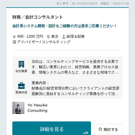
求人番号：JN -072024-31610
掲載日：2026-07-30
財務／会計コンサルタント
会計系システム開発・設計をご経験の方は是非ご応募ください！
400 - 1200 万円
東京
経理＆財務
アドバイザー / コンサルティング
当社は、コンサルティングサービスを提供する企業で
す。幅広い業界にわたり、経営戦略、業務プロセス改
会社概要
善、情報システムの導入など、さまざまな領域でクラ
イアントのビジネス課題を解決する支援を行っていま
業務内容：
す。クライアントのニーズに合わせたカスタマイズさ
財務会計/経営管理分野においてクライアントの経営課
れたソリューションを提供し、彼らの成長と発展をサ
業務内容
題解決に直結するコンサルティング業務を行って頂き
ポートしています。豊富な経験と専門知識を持つチー
ます。
ムが、戦略立案から実装までのプロセスをトータルで
戦略構想フェーズから業務改革、システム構想/導入/
Yo Yasuike
サポートし、クライアントのビジネスに価値を追加し
構築まで多岐に渡った幅広い裁量を持った業務が可能
Consulting
ます。
です。ご自身の経験と希望業務を加味し柔軟にアサイ
ンさせて頂きます。
クライアントの経営課題解決に直結する非常に重要な
詳細を見る
検討する
ミッションを持ち、顧客から感謝される、大変やりが