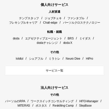
個人向けサービス
人材派遣
/
/
/
テンプスタッフ
ジョブチェキ
ファンタブル
/
/
フレキシブルキャリア
Chall-edge
パーソルクロステクノロジー
転職・就職
/
/
/
/
doda
エグゼクティブエージェント
BRS
ミイダス
/
dodaチャレンジ
doda X
その他
/
/
/
/
lotsful
シェアフル
ミラトレ
Neuro Dive
HiPro
サービス一覧
法人向けサービス
その他
/
/
/
パーソルのRPA
ワークスイッチコンサルティング
HITO-Manager
/
/
/
MITERAS
ポスタス
Reskilling Camp
StepBase