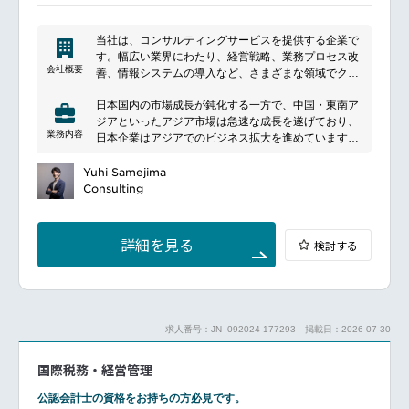
当社は、コンサルティングサービスを提供する企業で
す。幅広い業界にわたり、経営戦略、業務プロセス改
会社概要
善、情報システムの導入など、さまざまな領域でクラ
イアントのビジネス課題を解決する支援を行っていま
日本国内の市場成長が鈍化する一方で、中国・東南ア
す。クライアントのニーズに合わせたカスタマイズさ
ジアといったアジア市場は急速な成長を遂げており、
れたソリューションを提供し、彼らの成長と発展をサ
業務内容
日本企業はアジアでのビジネス拡大を進めています。
ポートしています。豊富な経験と専門知識を持つチー
業界を越えたイノベーション、デジタル技術の進化な
ムが、戦略立案から実装までのプロセスをトータルで
ど、ビジネスを取り巻く環境はアジアでも急速に変化
Yuhi Samejima
サポートし、クライアントのビジネスに価値を追加し
しており、日本企業および海外現地企業の戦略コンサ
Consulting
ます。
ルティングのニーズは年々増加しています。業容拡大
に伴い、即戦力として海外戦略コンサルティング案件
を担える人材を積極的に募集します。
詳細を見る
検討する
入社後は、基本的には海外に長期出張もしくは駐在
し、海外の戦略領域のプロジェクトをリードいただき
ます。
また、海外における案件発掘・提案活動も行っていた
だきます。
求人番号：JN -092024-177293
掲載日：2026-07-30
日本発のコンサルティングファームである弊社は、日
本企業が海外で直面する課題の解決に圧倒的な強みを
国際税務・経営管理
持っています。
弊社自身が日本企業と一緒に、さらなるグローバルフ
公認会計士の資格をお持ちの方必見です。
ァームとして成長していく過程にあるため、弊社の