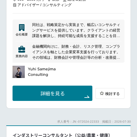
アドバイザー / コンサルティング
同社は、戦略策定から実装まで、幅広いコンサルティ
ングサービスを提供しています。クライアントの経営
会社概要
課題を解決し、持続可能な成長を支援することを目指
しています。特に、業界知識とデータ分析を活用し、
金融機関向けに、財務・会計、リスク管理、コンプラ
戦略の立案やビジネスプロセスの改善を推進します。
イアンスを軸とした企業変革支援を行っております。
テクノロジーの導入やデジタルトランスフォーメーシ
業務内容
その領域は、財務会計や管理会計等の分析・改善提案
ョンにおいてもリーディングカンパニーとして、クラ
から、業務効率化等のコンサルティング業務、IFRS関
イアントの競争力強化をサポートします。グローバル
連の業務インパクト分析、新規制導入に伴う業務イン
Yuhi Samejima
な視点と地域に根ざしたアプローチを組み合わせ、ク
パクト調査等、及びそれらプロジェクトに関連する
Consulting
ライアントのニーズに応じた最適なソリューションを
PMO支援等と多岐に亘ります。また、グローバルAML
提供します。
管理態勢高度化支援、財務・会計系システム関連のIT
戦略・ITガバナンスやデータガバナンス等も積極的に
詳細を見る
検討する
推進しています。
金融機関のリスクと収益に関するデータベース構築お
よびデータ収集業務に関する設計支援ならびにこれら
のデータを用いたデータアナリティクス支援をベース
に、金融機関の利益の源泉であるリスク対比のビジネ
求人番号：JN -072024-22333
掲載日：2026-07-30
ス戦略、収益力高度化、リスク（規制リスクのみなら
ずEconomic Capitalも含む）計測、またこれらのガバ
インダストリーコンサルタント（公益/農業・健康）
ナンス体制の設計・運用・検証・見直しにかかるコン