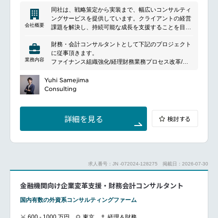
同社は、戦略策定から実装まで、幅広いコンサルティ
ングサービスを提供しています。クライアントの経営
会社概要
課題を解決し、持続可能な成長を支援することを目指
しています。特に、業界知識とデータ分析を活用し、
財務・会計コンサルタントとして下記のプロジェクト
戦略の立案やビジネスプロセスの改善を推進します。
に従事頂きます。
テクノロジーの導入やデジタルトランスフォーメーシ
業務内容
ファイナンス組織強化/経理財務業務プロセス改革/会
ョンにおいてもリーディングカンパニーとして、クラ
計システムの導入/決算早期化/業績評価・KPIマネジメ
イアントの競争力強化をサポートします。グローバル
ント導入/予算管理制度整備/シェアードサービス(SSC)
Yuhi Samejima
な視点と地域に根ざしたアプローチを組み合わせ、ク
設立・アウトソーシング・BPO/IFRS導入他
Consulting
ライアントのニーズに応じた最適なソリューションを
◆シニアマネージャー/マネージャー
提供します。
上記のテーマにおけるプロジェクトマネージメント・
プロジェクトリード業務
詳細を見る
検討する
◆シニアコンサルタント/コンサルタント
上記の内容においてプロジェクトメンバーとして求め
られる役割を完遂
プロジェクトの状況において、必要に応じて1-2名の
成果物のレビューなどを担当
求人番号：JN -072024-128275
掲載日：2026-07-30
金融機関向け企業変革支援・財務会計コンサルタント
国内有数の外資系コンサルティングファーム
600 - 1000 万円
東京
経理＆財務