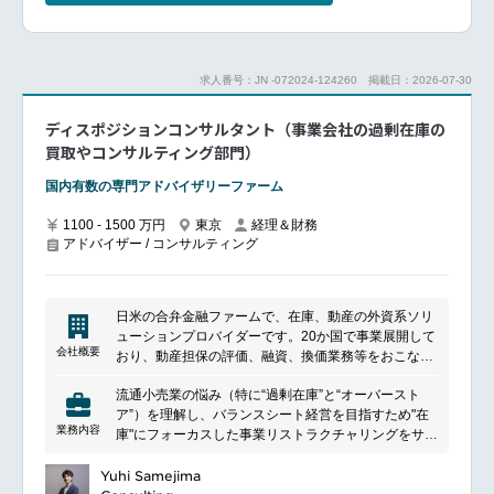
いのある業務です。
プロジェクト事例（一例）：グローバル連結経営の導
入、内部統制の強化、M&A後の統合支援、国際会計基
準の対応支援等
求人番号：JN -072024-124260
掲載日：2026-07-30
ディスポジションコンサルタント（事業会社の過剰在庫の
買取やコンサルティング部門）
国内有数の専門アドバイザリーファーム
1100 - 1500 万円
東京
経理＆財務
アドバイザー / コンサルティング
日米の合弁金融ファームで、在庫、動産の外資系ソリ
ューションプロバイダーです。20か国で事業展開して
会社概要
おり、動産担保の評価、融資、換価業務等をおこなっ
ています。
流通小売業の悩み（特に“過剰在庫”と“オーバースト
ア”）を理解し、バランスシート経営を目指すため"在
業務内容
庫"にフォーカスした事業リストラクチャリングをサポ
ートするプロジェクトの収益管理及び責任者のサポー
トを担っていただきます
Yuhi Samejima
具体的には、顧客が有する在庫の換価プロジェクト