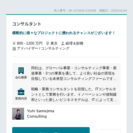
を、ぜひ同社の仲間としてお迎えしたいのです。次世
代のリーダーとして、日本の経済に革新的な変化を生
求人番号：JN -072024-133288
掲載日：2026-04-04
み出す、そんな仕事を実現しましょう。
◤コンサルティング未経験者大歓迎！◢
コンサルタント
多数の異業界出身メンバーが、セカンドキャリアとし
て同社を選択しています。
横断的に様々なプロジェクトに携われるチャンスがございます！
その理由は明白です。
はじめてのキャリアチェンジ、殊更に不安も多いかも
800 - 1200 万円
東京
経理＆財務
しれません。しかし、あなたのそのオリジナルの経験
アドバイザー / コンサルティング
こそが、社会を動かす力になります。ぜひ同社で、経
験や能力を、社会のインパクトに還元しませんか？
━━━━━━━━━━━━━━━━━━━━━━━━━━━━━━
■ポジション：経営戦略コンサルタント
同社は、グローバル事業・コンサルティング事業・新
■具体的な業務内容：
規事業・3つの事業を通して、より良い社会の実現を
経営戦略コンサルタントとして、クライアントの戦略
会社概要
目指している未来型コンサルティングファームです。
策定・実行支援を行います。
業界トップクラスの成長率を誇っており、様々なクラ
・コンサルティング案件（戦略、業務、IT）のプロジ
戦略・業務コンサルタントを目指した、ITコンサルタ
イアントに対して戦略的なアドバイザリーとコンサル
ェクトリード
ントとして業務を行います。イノベーションや規制緩
ティングサービスを提供しています。
・クライアントとのリレーションシップマネジメント
業務内容
和といった新しいビジネスモデルは、IT によって支え
また、日本発のグローバルコンサルティングファーム
■プロジェクト例：
られるものです。
として、国内に留まらず海外でも圧倒的なスピードで
・スマートシティ構想推進に向けた新規事業構想策定
当社では、ITを目的とした業務支援ではなく、経営と
Yuhi Samejima
の事業展開を目指しています。
支援
ITの流れを作り、戦略実現のためのIT化をシームレス
Consulting
・自治体が持つ医療データを活用したAI事業企画検討
に支えます。
・大手ファストフード企業の次世代出店戦略策定支援
・デジタル技術を活用した顧客体験向上施策の提案