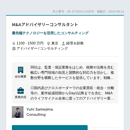
パートナー、その他のチームおよびクライアントとの
重要な仲介役となります。
求人番号：JN -072024-122678
掲載日：2024-09-11
M&Aアドバイザリーコンサルタント
最先端テクノロジーを活用したコンサルティング
1100 - 1500 万円
東京
経理＆財務
アドバイザー / コンサルティング
同社は、監査・保証業務をはじめ、税務や法務を含む
幅広い専門領域の知見と国際的な対応力を活かし、複
会社概要
数分野を横断したサービスを提供しています。戦略立
案から実行支援、さらにはテクノロジーの導入・運用
◎国内及びクロスボーダーでの企業買収・統合・分離
まで、一貫した支援を通じて、クライアントの持続的
等の、案件組成段階からDay1以降までを含む、M&A
成長や新たな価値創出を支援しています。
業務内容
のライフサイクル全体に渡ってのアドバイザリー業務
●M&AにおけるIT/Operation観点からのデューディリジ
ェンスなど
Yuhi Samejima
●M&A前の戦略のサポート：ITコスト最適化や事業分
Consulting
離等におけるIT/Operation観点からの分析など
●M&A後の戦略のサポート：PMIにおけるPMO支援、
分科会支援、Digitalizationをテーマとした計画策定な