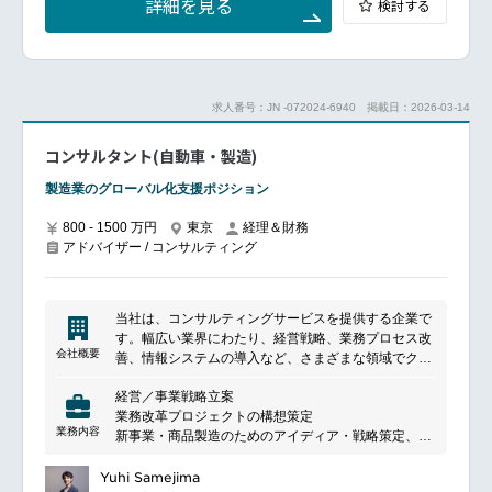
詳細を見る
検討する
■同社で働く魅力：
・多様なプロジェクト経験：
業界に縛られず、幅広いクライアントと関わり、多岐
にわたるプロジェクトを経験できます。これにより多
角的なコンサルティング力が身に付きます。研修制度
やキャリア支援も充実しており、未経験でも十分にキ
求人番号：JN -072024-6940
掲載日：2026-03-14
ャッチアップ可能な環境です。
・成果に基づくキャリアパス・高収入の実現：
コンサルタント(自動車・製造)
在籍年数など、実力値に関係ない制約を排除。成果次
第でスピーディーなキャリアアップが可能です。入社
製造業のグローバル化支援ポジション
時の年収も、現年収を下回るケースは見たことがあり
ません。
800 - 1500 万円
東京
経理＆財務
・働きやすい環境：
アドバイザー / コンサルティング
環境改善のプロフェッショナルとして、 自社の働き方
改革にも注力しています。WLBを重視し、フレックス
タイム制、リモートワーク制度など、柔軟な働き方を
当社は、コンサルティングサービスを提供する企業で
整備。全社の月平均残業時間は、約20時間ほどとなっ
す。幅広い業界にわたり、経営戦略、業務プロセス改
ており、非常にホワイトな環境です。
会社概要
善、情報システムの導入など、さまざまな領域でクラ
・グローバルへの挑戦：
イアントのビジネス課題を解決する支援を行っていま
海外企業との連携や海外プロジェクトへの参画機会が
経営／事業戦略立案
す。クライアントのニーズに合わせたカスタマイズさ
あります。語学力や外資系企業での業務経験など、あ
業務改革プロジェクトの構想策定
れたソリューションを提供し、彼らの成長と発展をサ
なたの強みを活かす場所に出会えるかもしれません。
業務内容
新事業・商品製造のためのアイディア・戦略策定、実
ポートしています。豊富な経験と専門知識を持つチー
【仕事のおもしろさ、高年収の実現、ワークライフバ
行計画作成支援などのイノベーション創出
ムが、戦略立案から実装までのプロセスをトータルで
ランス】
ものづくり能力、マーケティング、販売業務の強化に
Yuhi Samejima
サポートし、クライアントのビジネスに価値を追加し
ここで全て手に入れませんか？