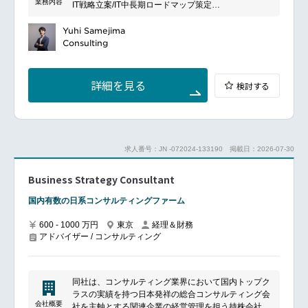
業務内容
IT戦略立案/IT中長期ロードマップ策定
創業には、IT人材の働く環境をより良くしたいという
全社クラウド基盤グランドデザイン策定
想いがあり、現在も新たなサービス開発を通じて価値
全社デジタルトランスフォーメーション企画構想
Yuhi Samejima
提供の拡大を目指しています。
業務/組織/システムの現状分析/RPA選定/導入/実装
Consulting
プライベート/パブリッククラウド導入
AI活用による業務効率化/業務再構築
IoTを活用したデジタルワークスタイル変革案企画
詳細を見る
検討する
Disruptive Technologyを活用した新規事業の立案/推
進 等
主な事業内容：
求人番号：JN -072024-133190
掲載日：2026-07-30
コンサルティングファームとして：業界トップティア
のクライアントに対して、組織改革及び業務改革やIT
Business Strategy Consultant
戦略立案、システムグランドデザイン策定等のIT上流
から、インフラストラクチャー/アプリケーション/デ
国内有数の日系コンサルティングファーム
ジタル/デザイン等領域を問わずテクノロジー分野にお
ける幅広い支援を実施
600 - 1000 万円
東京
経理＆財務
インキュベーションファンドとして：テクノロジーを
アドバイザー / コンサルティング
武器に、皆が幸せになるサービスを生み出すために、
現在はAI、IoT、ビッグデータ、ロボティクス等の最先
端技術を活用したB2B、B2C新規事業開発に取り組ん
でおります。
同社は、コンサルティング業界において国内トップク
今までのコンサル業界の常識を覆し、X-Techを軸とし
ラスの実績を持つ日本発祥の総合コンサルティング会
た新規事業立上げにも挑戦できる新しいコンサルティ
会社概要
社を主軸とする関連企業の経営管理を担う持株会社で