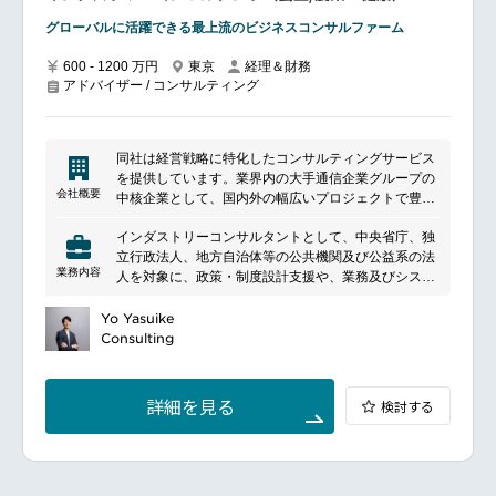
サルティングを実施しています。
グローバルに活躍できる最上流のビジネスコンサルファーム
シニアコンサルタント以下のメンバーは特定の分野の
みに特化することなく、幅広い経験を積み、スキル向
600 - 1200 万円
東京
経理＆財務
上を目指すことが期待されています。
アドバイザー / コンサルティング
同社は経営戦略に特化したコンサルティングサービス
を提供しています。業界内の大手通信企業グループの
会社概要
中核企業として、国内外の幅広いプロジェクトで豊富
な経験を持ち、日本企業の国際展開を支援していま
インダストリーコンサルタントとして、中央省庁、独
す。お客様の経営課題や市場環境の変化に迅速に対応
立行政法人、地方自治体等の公共機関及び公益系の法
し、戦略策定から現場での改革実行までワンストップ
業務内容
人を対象に、政策・制度設計支援や、業務及びシステ
でサポートします。特に製造業におけるビジネス基盤
ムの現状分析、課題抽出・分析、解決策の提言、政策
の構築において、確かな専門知識と実績を持ち、革新
実施に向けた支援を行う。主に、以下の領域に関する
Yo Yasuike
的なソリューションを提供し続けています。
コンサルティングを行う。政策・制度設計等に係る調
Consulting
査、コンサルティング
政策自体の検討、アドバイスの実施、および政策実行
産業セクターを横断した国の事業実施受託および個別
詳細を見る
検討する
プロジェクト管理支援（PMO）
特に農業、食、健康領域