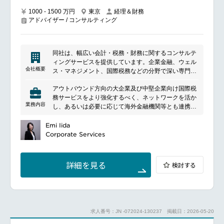
Global S&O（Strategy & Operations)サービス推進・
1000 - 1500 万円
東京
経理＆財務
強化活動にも主体的に関わっていただきたいと考えま
アドバイザー / コンサルティング
す。
同社は、幅広い会計・税務・財務に関するコンサルテ
ィングサービスを提供しています。企業金融、ウェル
会社概要
ス・マネジメント、国際税務などの分野で深い専門知
識を持ち、多様なクライアントに対応しています。こ
アウトバウンド方向の大企業及び中堅企業向け国際税
れまでは日米欧の大手金融機関や投資ファンドを主な
務サービスをより強化するべく、ネットワークを活か
クライアントとしてきましたが、近年では多国籍企業
業務内容
し、あるいは必要に応じて海外金融機関等とも連携し
や中堅・中小企業、個人富裕層なども増加し、顧客層
て、国際税務を軸に日本の大企業向けに国際経営管理
の多様化が進んでいます。
全般を支援するようなサービスを展開していくことを
Emi Iida
検討中です。
Corporate Services
詳細を見る
検討する
求人番号：JN -072024-130237
掲載日：2026-05-20