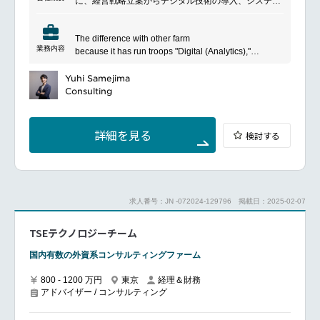
に、経営戦略立案からデジタル技術の導入、システム
・新規事業創出に係る戦略の立案
の開発・運用まで幅広いサービスを展開しています。
・新規事業創出に係る施策立案（オープンイノベーシ
顧客のビジネス課題に対応し、革新的なソリューショ
ョン、スタートアップ投資、イントレプレナー支援）
The difference with other farm
ンを提供することを目指しており、業界のリーディン
・施策実行支援
業務内容
because it has run troops "Digital (Analytics),"
グカンパニーとして知られています。特にデジタル変
・上記に係るクラアントへの提案、PM業務
"business · IT consulting", "IT outsourcing" and
革、クラウドコンピューティング、セキュリティ対策
■具体的な仕事例：
"business process outsourcing" to other departments,
Yuhi Samejima
などの分野で深い専門知識と経験を持ち、世界各国の
・ベンチャー企業との連携：
I realize the strategy that was drawn not only to
Consulting
クライアントに対して戦略的なパートナーシップを提
CVC設立、ベンチャー企業への出資／買収、協業仮設
painting You can while, leading to PJT strategies and
供しています。
構築～検証など
next of customers from strategy again on an ongoing
・大手企業における連携：
basis.
詳細を見る
検討する
新規事業仮設構築～検証、イントレプレナー育成、カ
Way of working:
ーブアウトなど
There is also a busy time and delivery time before
■魅力：
during PJT, but how to get a long-term holiday, many
・CVCなどのコーポレートベンチャリングの専門手
PJT at the end, and 84%, paid digestibility of the
法・新規事業立案手法による、大企業との事業開発を
company is high level. Turnover rate as low as 10%
ご経験いただけます。
求人番号：JN -072024-129796
掲載日：2025-02-07
or less, there is also a mechanism, such as a
・海外スタートアップ企業の最先端のビジネスモデル
reduction of working hours or work from home work,
が学べます。
TSEテクノロジーチーム
most women have to return to maternity leave,
・事業立ち上げからグロースまで全て学ぶことができ
childcare leave after.
ます。
国内有数の外資系コンサルティングファーム
Career path
・PL管理や投資など、ファイナンスの知識が身に付き
there is a career path, such as expert and manager in
ます。
800 - 1200 万円
東京
経理＆財務
the strategy within. Changes engineers and
■業務のやりがい：
アドバイザー / コンサルティング
departments other consulting division, to the
オープンイノベーション支援のリーディングカンパニ
management department is also available in the
ーとして、”アジアNo.1のイノベーションファーム”を