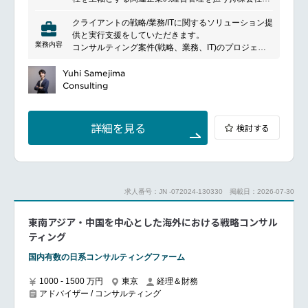
ングファームとして、今後もスピード感を持って、邁
す。
進して参ります。
クライアントの戦略/業務/ITに関するソリューション提
様々な業界のリーディングカンパニーが抱える課題解
供と実行支援をしていただきます。
決を支援し、全社戦略や事業戦略の立案、デジタル技
業務内容
コンサルティング案件(戦略、業務、IT)のプロジェク
術を活用したビジネスオペレーションの検討支援を行
トリード
っています。
クライアントのリレーションシップマネジメント
Yuhi Samejima
同体制のもとで、コンサルティング支援に加え、
Consulting
DX/IT実装領域の支援も行い、多面的な課題解決を目
指しています。
さらに、将来的には新たな事業への展開を視野に入
れ、グループ経営機能の強化を推進しています。
詳細を見る
検討する
求人番号：JN -072024-130330
掲載日：2026-07-30
東南アジア・中国を中心とした海外における戦略コンサル
ティング
国内有数の日系コンサルティングファーム
1000 - 1500 万円
東京
経理＆財務
アドバイザー / コンサルティング