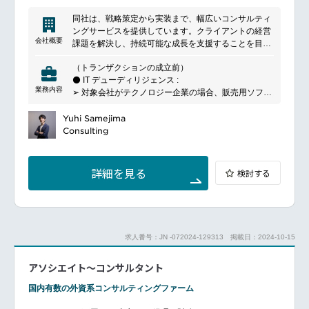
institution of career marketplace company.
目指す同社。国内大手企業×スタートアップや、大手
Training and knowledge
同社は、戦略策定から実装まで、幅広いコンサルティ
企業の技術カーブアウトなど、オープンイノベーショ
I can take advantage of the knowledge of our original
ングサービスを提供しています。クライアントの経営
ン活動によって新規事業を創出し、大手企業の新たな
collection, which is a database of knowledge around
会社概要
課題を解決し、持続可能な成長を支援することを目指
事業の柱へと導いています。新たな価値創出を通じ
the world and more than 20,000 learning course
しています。特に、業界知識とデータ分析を活用し、
て、社会課題の解決に寄与する実感を得られる、コン
called "Knowledge Exchange", experience and know-
（トランザクションの成立前）
戦略の立案やビジネスプロセスの改善を推進します。
サルティングという仕事の面白さをぜひご体感くださ
how. It has accumulated PJT advanced cases at
⚫ IT デューディリジェンス :
テクノロジーの導入やデジタルトランスフォーメーシ
い。
home and abroad, a variety of up-to-date information
業務内容
➢ 対象会社がテクノロジー企業の場合、販売用ソフト
ョンにおいてもリーディングカンパニーとして、クラ
━━━━━━━━━━━━━━━━━━━━━━━━━━━━━━
of each industry. In projects overseas, and can be
ウェアの現状調査、M&A リスクの把握
イアントの競争力強化をサポートします。グローバル
subject to advice by taking the contact to the person in
➢ バックオフィスIT の現状調査、M&A リスクの把握
Yuhi Samejima
な視点と地域に根ざしたアプローチを組み合わせ、ク
charge from the site.
（トランザクションの成立後）
Consulting
ライアントのニーズに応じた最適なソリューションを
⚫ IT 統合/分離/価値向上計画策定 :
提供します。
➢ クライアントが事業会社の場合、現状の詳細分析及
び統合/分離方針・計画策定
詳細を見る
検討する
➢ クライアントが投資会社の場合、現状の詳細分析及
び価値向上方針・計画策定
⚫ IT PMO :
➢ 策定した計画の実行支援(進捗管理、課題管理、工
程管理、会議運営、マネジメント報告、チェンジマネ
求人番号：JN -072024-129313
掲載日：2024-10-15
ジメント、ベンダー選定、コミュニケーション計画、
テストや移行計画・推進など)
アソシエイト～コンサルタント
国内有数の外資系コンサルティングファーム