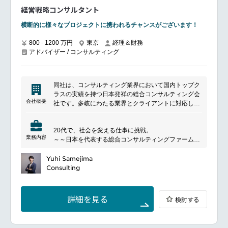
経営戦略コンサルタント
横断的に様々なプロジェクトに携われるチャンスがございます！
800 - 1200 万円
東京
経理＆財務
アドバイザー / コンサルティング
同社は、コンサルティング業界において国内トップク
ラスの実績を持つ日本発祥の総合コンサルティング会
会社概要
社です。多岐にわたる業界とクライアントに対応し、
IT、戦略、業務改革など幅広いサービスを提供してい
ます。特に、金融、製造、通信などの分野で強みを発
20代で、社会を変える仕事に挑戦。
揮し、デジタルトランスフォーメーションやDX推進
業務内容
～～日本を代表する総合コンサルティングファーム
をサポートすることで知られています。
で、新たなキャリアをスタートしませんか？～～
また、豊富な経験と高度な専門知識を持つコンサルタ
Yuhi Samejima
ントが多数在籍しており、クライアントのニーズに応
数々のリーディングカンパニーの成長に貢献し続け
Consulting
じたカスタマイズされたソリューションを提供するこ
る、国内最大級の総合コンサルティングファームで
とで高い評価を得ています​。
す。戦略策定・業務改革・ITコンサルティングから企
幅広い業界への総合的な課題解決を通じて培った知見
画・運用まで、一気通貫のサービスを提供し、クライ
やネットワークの活用はもちろん、日本企業だからこ
詳細を見る
検討する
アントの事業展開を支援しています。
そ理解できる価値観や文化を織り込んだ付加価値の高
「自分の能力を最大限に活かしたい」「圧倒的な成長
いサービスの提供により、クライアントの成長に貢献
実感がほしい」「社会を動かしたい」そんなあなた
することを使命としています。