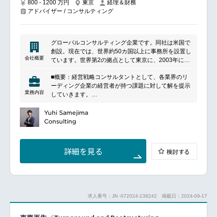
800 - 1200 万円
東京
経理＆財務
アドバイザー / コンサルティング
グローバルコンサルティング企業です。同社は米国で
創設。現在では、世界約50カ国以上に事務所を設置し
会社概要
ています。世界第2の拠点として東京に、2003年には
名古屋に中部・関西事務所を設立しました。同社は、
■概要：経営戦略コンサルタントとして、各業界のリ
世界をリードする経営コンサルティングファームとし
ーディング企業の経営者が持つ課題に対して解を提示
て、政府・民間企業・非営利団体など、さまざまな業
業務内容
していきます。
種・マーケットにおいて、カスタムメイドのアプロー
■詳細：企業の価値を最大限に伸ばす為に、マーケテ
チ、企業・市場に対する深い洞察、クライアントとの
ィングやM&A、組織ビルディングなど様々なコンサル
Yuhi Samejima
緊密な協働により、クライアントが持続的競争優位を
ティングを行っていただきます。一つ一つのプロジェ
Consulting
築き、組織能力（ケイパビリティ）を高め、継続的に
クトを数ヶ月単位で進めていただきます（入社当初は
優れた業績をあげられるよう支援を行っています。
プロジェクトをかけもちせずに基本的には一つのプロ
ジェクトにじっくり取り組んでいただきます）。
詳細を見る
検討する
求人番号：JN -072024-138242
掲載日：2024-09-17