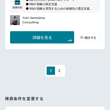
戦略の立案やビジネスプロセスの改善を推進します。
⚫ M&A 戦略の策定支援
テクノロジーの導入やデジタルトランスフォーメーシ
業務内容
⚫ M&A 戦略を実現するための候補先の選定支援
ョンにおいてもリーディングカンパニーとして、クラ
⚫ M&A プロセス管理および付随するアドバイス
イアントの競争力強化をサポートします。グローバル
⚫ 買収・売却価格、株式交換・移転比率の算定 サポ
Yuhi Samejima
な視点と地域に根ざしたアプローチを組み合わせ、ク
ート
Consulting
ライアントのニーズに応じた最適なソリューションを
⚫ ディール・ストラクチャリングに関する総合的アド
提供します。
バイス
⚫ 各種条件交渉に関するアドバイス
詳細を見る
検討する
1
2
検索条件を変更する