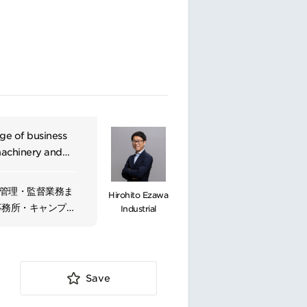
ge of business
 machinery and
 environmental
 energy. In the
場管理・監督業務ま
Hirohito Ezawa
portation
事務所・キャンプ運
Industrial
e sectors, we
テラン社員とともに
echnical
お任せする予定で
o contribute to
cts and
討、IT化推進
Save
進捗・品質・コスト