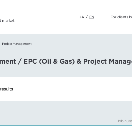
JA
/
EN
For clients l
nt market
Project Management
onment / EPC (Oil & Gas) & Project Mana
results
Job num