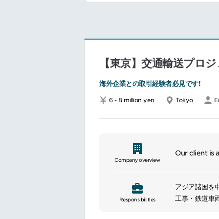
Collaborate w
execution of
Incorporate 
Maintain up-
conferences
【東京】交通輸送プロジ
海外企業との取引経験者必見です!
6 - 8 million yen
Tokyo
E
Our client is
Company overview
アジア諸国を
工事・鉄道車
Responsibilities
同社名義での