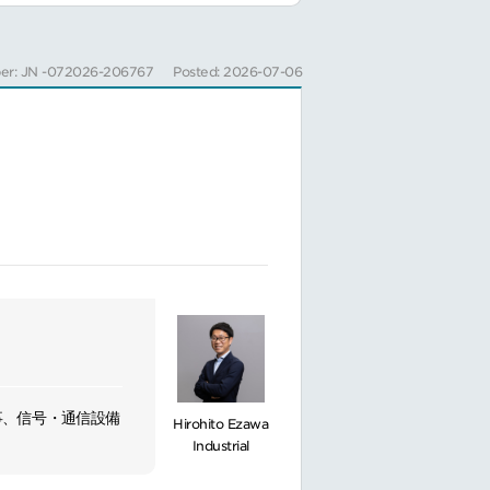
nation, and
er: JN -072026-206767
Posted: 2026-07-06
ons and
事、信号・通信設備
Hirohito Ezawa
Industrial