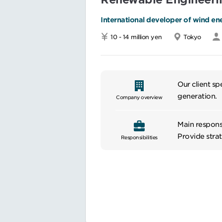
の大手企業で
ひとつひとつ
International developer of wind en
す。
10 - 14 million yen
Tokyo
最先端のトレ
■キャリアパス
将来的には組
も可能ですし
Our client sp
プロジェクト
generation.
Company overview
やる気次第で
━━━━━━━━━━━━
Main responsi
Provide stra
Responsibilities
Oversee recr
Collaborate w
assist in obt
Provide deta
vendor, and s
Coordinate w
technical due