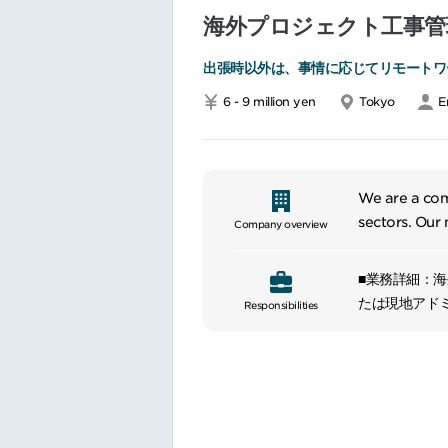
海外プロジェクト工事管
出張時以外は、事情に応じてリモートワ
6 - 9 million yen
Tokyo
E
We are a com
sectors. Our 
Company overview
infrastructu
sectors, we 
■業務詳細：
industrial ma
たは現地アド
Responsibilities
equipment an
営計画、各種
develop vari
業務を担当い
expertise and
す。
societal adv
【具体的な業
advanced tech
施工管理（建
管理、現地事