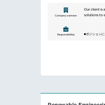
Our client is
solutions to
Company overview
management a
In Japan, the
■ポジション
Responsibilities
significantly
主要顧客である
their efforts
ジメントを行
carbon footp
前工程の仕様
を担います。
■具体的な業務
社内にて顧客
プロジェクト
サードパーテ
現場活動の管
■魅力ポイント
現在のメイン
Renewable Engineeri