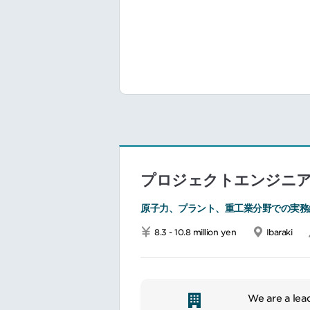
パートナー企
契約交渉から
契約締結から
プロジェクトエンジニ
原子力、プラント、重工業分野での実務
8.3 - 10.8 million yen
Ibaraki
We are a lea