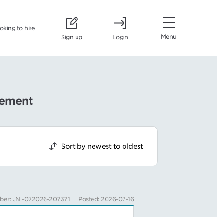
ooking to hire
Menu
Sign up
Login
gement
Sort by newest to oldest
ber: JN -072026-207371
Posted: 2026-07-16