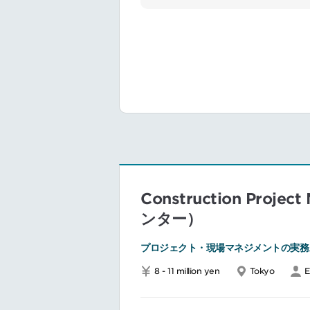
業務詳細：
北米インフラ
出張／頻度：
Construction Pr
ンター）
プロジェクト・現場マネジメントの実務
8 - 11 million yen
Tokyo
E