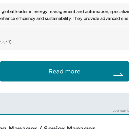
 a global leader in energy management and automation, specializin
 enhance efficiency and sustainability. They provide advanced en
nd automation solutions across various sectors.
y focus on delivering tailored solutions to meet local market need
について
 to their global revenue. Their commitment to innovation and susta
大型のデータセンター/サーバールームにBMS/EPMSの製品を納めるプ
 to make energy safe, reliable, and efficient, supporting industries
います。
rints and improving operational efficiency.
調整や設計、試験は社内外の別部隊が担当し、主に工事・試運転フェーズ
Read more
内容
と技術的要素について協働
のスケジュールを作成し、現場の顧客とコミュニケーションを取る
ィーベンダーとの直接交渉
理、統制、監督を行う
Job numb
ターゲットは、昨今建設ラッシュを迎えているデータセンターを保有する
ng Manager / Senior Manager