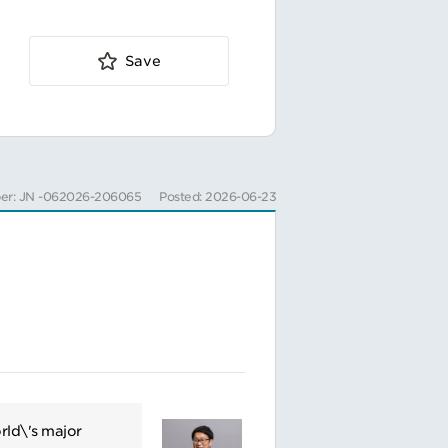
Save
er: JN -062026-206065
Posted: 2026-06-23
rld\'s major