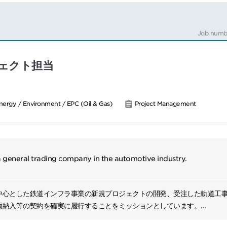
ith project developers on the overall planning, direction, coordi
 meteorological resource campaign.
Job numb
lessons learned into workflow procedures
to-date knowledge of the industry through various training sessi
.
ェクト担当
nergy / Environment / EPC (Oil & Gas)
Project Management
 a general trading company in the automotive industry.
中心とした鉄道インフラ事業の新規プロジェクトの開発、受注した軌道工
両納入等の契約を確実に履行することをミッションとしています。
鉄道関連プロジェクトの案件組成