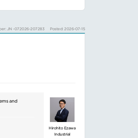
ber: JN -072026-207283
Posted: 2026-07-15
stems and
Hirohito Ezawa
Industrial