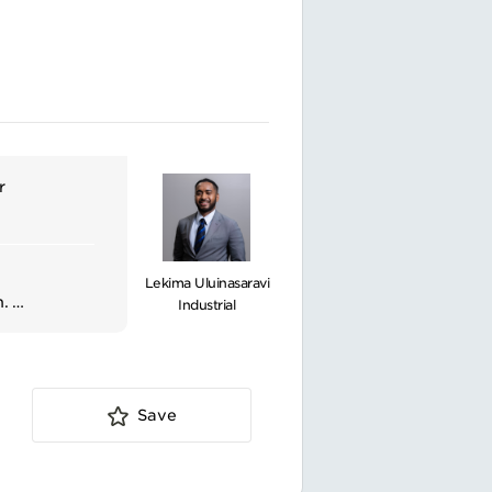
携わることが出来ま
。
ジしていただくこと
r
がある為、個人の
Lekima Uluinasaravi
m.
Industrial
f.
ts and then
nsultant,
Save
vigate the