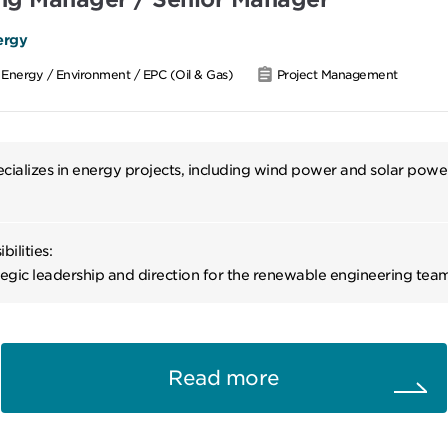
す。
の案件の規模が非常に大きい為、責任があり且つ裁量を持ってビジネスに
ergy
Energy / Environment / EPC (Oil & Gas)
Project Management
ンドに関われる為、自身の成長にも繋がる、とても貴重なポジションです
織の指揮を執るマネージャー、或いはディレクターポジションへチャレン
、或いは職種を超えたキャリアチェンジも出来ます。
ecializes in energy projects, including wind power and solar powe
マネージャーやセールス、マーケティング担当者やBD等幅広いポジション
チャレンジしていただける環境です。
━━━#spotlightjob2
bilities:
tegic leadership and direction for the renewable engineering tea
uitment, training, and development of renewable engineering staf
ith cross-functional teams to assess the feasibility of new projec
aining project certifications and permits.
ils and manage the engineering scope of work with third-party co
Read more
upplier services as necessary.
ith independent engineers and project partners to effectively na
 diligence process.