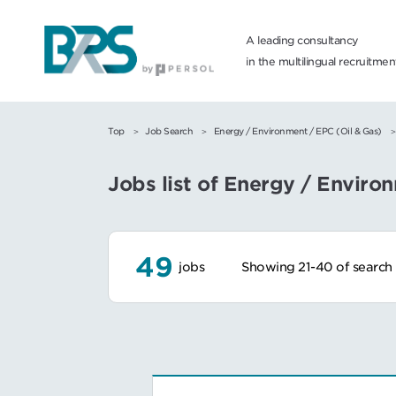
A leading consultancy
in the multilingual recruitme
Top
Job Search
Energy / Environment / EPC (Oil & Gas)
Jobs list of Energy / Envir
49
jobs
Showing 21-40 of search 