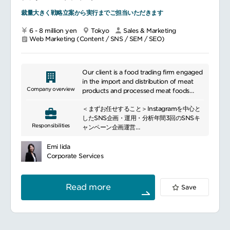
裁量大きく戦略立案から実行までご担当いただきます
6 - 8 million yen
Tokyo
Sales & Marketing
Web Marketing (Content / SNS / SEM / SEO)
Our client is a food trading firm engaged
in the import and distribution of meat
Company overview
products and processed meat foods
sourced from overseas.
＜まずお任せすること＞Instagramを中心と
したSNS企画・運用・分析年間3回のSNSキ
Responsibilities
ャンペーン企画運営
ブランドHP更新、制作会社とのディレクショ
Emi Iida
ン
Corporate Services
インフルエンサー施策の企画、代理店連携
（キャスティングは代理店へ依頼をしており
ます）
Read more
Save
関東近郊および全国エリアでの販促イベント
企画（頻度は状況に応じて変化します）
営業会議への参加（月1回）
＜将来的お任せしたいこと＞ブランド戦略立