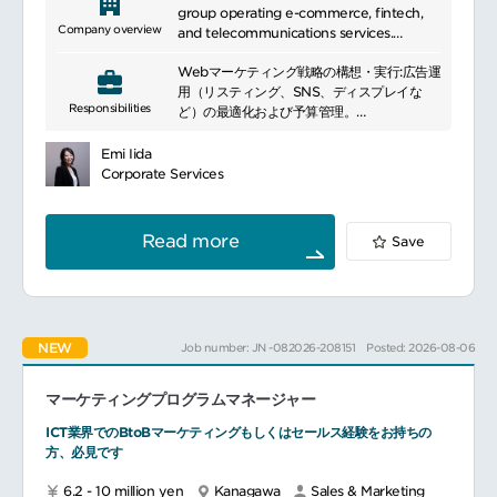
group operating e-commerce, fintech,
Company overview
and telecommunications services.
It provides digital services including
Webマーケティング戦略の構想・実行:広告運
online shopping, payments, banking,
用（リスティング、SNS、ディスプレイな
securities, and mobile communications.
Responsibilities
ど）の最適化および予算管理。
Leveraging a shared membership
platform, it has built a diversified
CRM・リテンションマーケティング：IDを活
ecosystem serving consumers and
Emi Iida
用した精緻なオフライン配信（メール、アプ
businesses across multiple markets.
Corporate Services
リプッシュ等）。
利用者のエンゲージメント向上、休眠ユーザ
ーの掘り起こし施策の立案。
Read more
Save
戦略的プロジェクトの推進：専門領域に特化
するだけでなく、ビジネス課題を特定し、関
係者（開発、営業、企画）を巻き込んだ横断
的な大胆な実行。
NEW
Job number: JN -082026-208151
Posted: 2026-08-06
マーケティングプログラムマネージャー
ICT業界でのBtoBマーケティングもしくはセールス経験をお持ちの
方、必見です
6.2 - 10 million yen
Kanagawa
Sales & Marketing