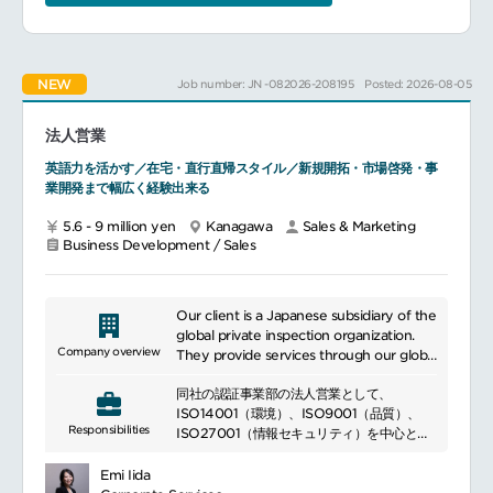
のブランドイメージ形成に貢献していただき
ます。分析力に優れ、影響力のあるメンバー
として、日本を拠点に、プロダクト、ウェブ
デザイン、マーケティング、営業、カスタマ
NEW
Job number: JN -082026-208195
Posted: 2026-08-05
ーサービス、品質管理の各部門と横断的に連
携して業務に取り組んでいただきます。適切
なメディアソースの選定
法人営業
組織全体におけるデジタルコンテンツの活用
促進
英語力を活かす／在宅・直行直帰スタイル／新規開拓・市場啓発・事
社内に保存されているメディアの著作権管理
業開発まで幅広く経験出来る
メディアの量と質の確保
潜在的な課題の発見、および技術チームとの
5.6 - 9 million yen
Kanagawa
Sales & Marketing
Business Development / Sales
連携によるシステムの開発・改善
レポート作成
また、より優れたメディアプランを策定する
ため、本ポジションには以下の業務が含まれ
Our client is a Japanese subsidiary of the
ますメディアプランニングに関する知識・ノ
global private inspection organization.
ウハウの習得
Company overview
They provide services through our global
分析結果に基づくメディアおよび広告商品の
network in the fields of inspection and
評価
同社の認証事業部の法人営業として、
certification. They offer inspection and
各メディアおよび広告商品の担当責任者への
ISO14001（環境）、ISO9001（品質）、
certification services in a wide range of
フィードバックの提供
Responsibilities
ISO27001（情報セキュリティ）を中心とし
fields. The services include ISO
た第三者認証サービスの提案営業を担当いた
certification, medical device certification,
だきます。
food safety management, certification
Emi Iida
主な業務内容…既存顧客への更新提案、アッ