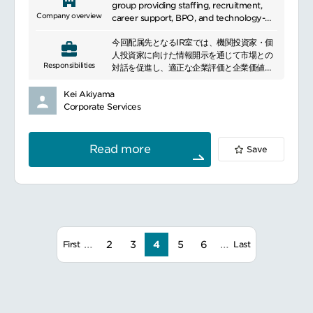
group providing staffing, recruitment,
リモートワーク可（出社頻度週１回程度）
Company overview
career support, BPO, and technology-
充実した福利厚生
related solutions. It supports both
今回配属先となるIR室では、機関投資家・個
individuals and organizations through
人投資家に向けた情報開示を通じて市場との
talent acquisition, workforce
━━━━━━━━━━━━━━━#spotlightjob3
Responsibilities
対話を促進し、適正な企業評価と企業価値向
management, outsourcing, and digital
上に向けて、グループ全体のIR業務全般をご
services across domestic and
担当いただきます。
international markets.
Kei Akiyama
株式市場を定量的に分析のうえ、投資家ター
Corporate Services
ゲティングやエクイティストーリーの作成
経営戦略や財務戦略・資本政策の策定等につ
いて、主管部署ではないがIR目線で関与・連
Read more
Save
携
決算説明資料、その他適時開示資料などの作
成
決算説明会、その他投資家説明会などの企
画、運営（機関・個人）
アナリスト、機関投資家取材対応
アナリスト、機関投資家の関心事などの経営
…
…
陣へのレポーティング
2
3
4
5
6
First
Last
自社IR Webサイトのメンテナンスなど
※メディア向けコミュニケーションは広報担
当が中心に対応しているため、IR担当は投資
家・アナリスト向けの決算説明会の対応が中
心となります。広報や財務、経営陣と連携し