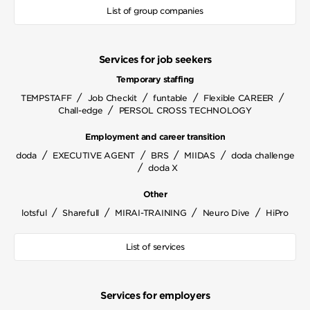
List of group companies
Services for job seekers
Temporary staffing
/
/
/
/
TEMPSTAFF
Job Checkit
funtable
Flexible CAREER
/
Chall-edge
PERSOL CROSS TECHNOLOGY
Employment and career transition
/
/
/
/
doda
EXECUTIVE AGENT
BRS
MIIDAS
doda challenge
/
doda X
Other
/
/
/
/
lotsful
Sharefull
MIRAI-TRAINING
Neuro Dive
HiPro
List of services
Services for employers