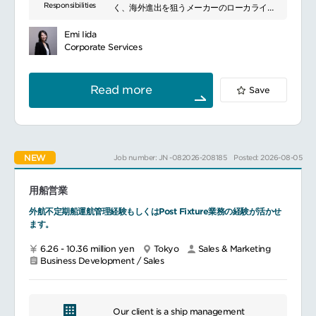
Responsibilities
く、海外進出を狙うメーカーのローカライズ
に先駆けたリサーチや、各国の文化背景やデ
ジタルデバイスの使われ方に合わせたコミュ
Emi Iida
ニケーションデザインと実行を担当いただき
Corporate Services
ます。すでにグローバル案件の実績は十分に
あり、売上も伸長しています。
具体的なプロジェクトとしては、デジタルを
Read more
Save
中心にEC、SNS、KOL施策、日系企業のロ
ーカライズリブランディングなど、非常に多
岐に渡ります。いずれもプロジェクトの最上
流から入り、国内外のスペシャリストや現地
の自社スタッフを巻き込んだチームを組成
NEW
Job number: JN -082026-208185
Posted: 2026-08-05
し、クライアントのビジネスを大きくドライ
ブさせるプロジェクトリーダーとしての役割
を担います。
用船営業
外航不定期船運航管理経験もしくはPost Fixture業務の経験が活かせ
ます。
6.26 - 10.36 million yen
Tokyo
Sales & Marketing
Business Development / Sales
Our client is a ship management