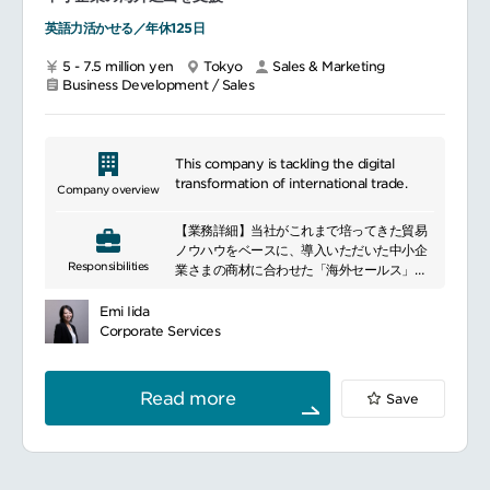
英語力活かせる／年休125日
5 - 7.5 million yen
Tokyo
Sales & Marketing
Business Development / Sales
This company is tackling the digital
transformation of international trade.
Company overview
【業務詳細】当社がこれまで培ってきた貿易
ノウハウをベースに、導入いただいた中小企
Responsibilities
業さまの商材に合わせた「海外セールス」と
して活躍いただきます。
＜具体的には…＞商材の特性を活かした戦略
Emi Iida
立案（コンサルティング）
Corporate Services
海外現地での市場調査・バイヤーや代理店の
発掘
海外バイヤーとの交渉、契約締結
Read more
Save
海外展示会への出展サポート・現地商談
など
英語力を活かし、日本のモノづくりを世界に
展開したい思いがある方にピッタリなポジシ
ョンです。