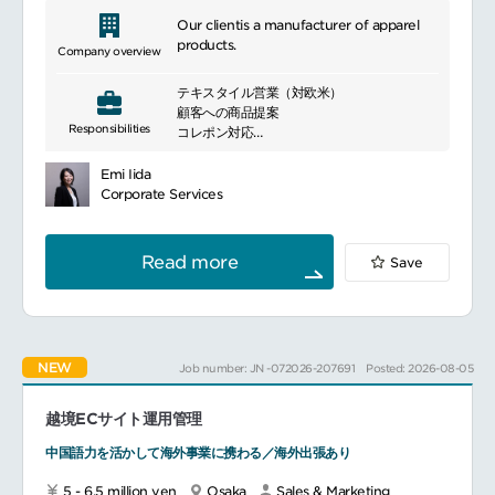
mobile game/app marketing tactics, user
Our clientis a manufacturer of apparel
acquisition, engagement and retention,
products.
as well as effective general marketing
Company overview
practices.
Together with the team, solidify product
テキスタイル営業（対欧米）
positioning, author key messaging, and
顧客への商品提案
help develop marketing campaigns.
Responsibilities
コレポン対応
Define and successfully implement go-
商品の発注業務、納期管理
to-market, engagement & retention
Emi Iida
strategies in close coordination with
Corporate Services
fellow marketing colleagues and cross-
functional partners such as Product
Management, Business Development,
Read more
Save
Operations, Communications, and Legal.
Own and manage the marketing budget
for the game. Conduct return on
investment analyses on all campaigns
and apply takeaways to future
programs.
NEW
Job number: JN -072026-207691
Posted: 2026-08-05
Collaborate with cross-functional team
members and external partners to
越境ECサイト運用管理
cultivate strong working relationships
with project team members, including
中国語力を活かして海外事業に携わる／海外出張あり
regular and reliable attendance and
participation in meetings.
5 - 6.5 million yen
Osaka
Sales & Marketing