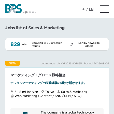
JA
/
EN
Jobs list of Sales & Marketing
829
Showing 61-80 of search
Sort by newest to
jobs
results
oldest
NEW
Job number: JN -072026-207855
Posted: 2026-08-06
マーケティング・グロース戦略担当
デジタルマーケティングの実務経験の経験が活かせます。
6 - 8 million yen
Tokyo
Sales & Marketing
Web Marketing (Content / SNS / SEM / SEO)
The company is a global technology