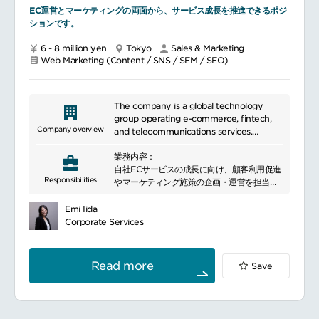
EC運営とマーケティングの両面から、サービス成長を推進できるポジ
ションです。
6 - 8 million yen
Tokyo
Sales & Marketing
Web Marketing (Content / SNS / SEM / SEO)
The company is a global technology
group operating e-commerce, fintech,
Company overview
and telecommunications services.
It provides digital services including
業務内容：
online shopping, payments, banking,
自社ECサービスの成長に向け、顧客利用促進
securities, and mobile communications.
Responsibilities
やマーケティング施策の企画・運営を担当い
Leveraging a shared membership
ただきます。
platform, it has built a diversified
社内外のパートナーと連携しながら、新たな
ecosystem serving consumers and
Emi Iida
顧客接点の創出やサービス利用拡大に向けた
businesses across multiple markets.
Corporate Services
施策を推進いただくポジションです。
また、ECサイト運営やマーケティングに関す
る知識・スキルを身につけながら、企画立案
Read more
Save
から実行まで幅広く携わることができます。
業務詳細：
ECサイト・オンラインストアの運営
自社サービス間の利用促進施策の企画・実行