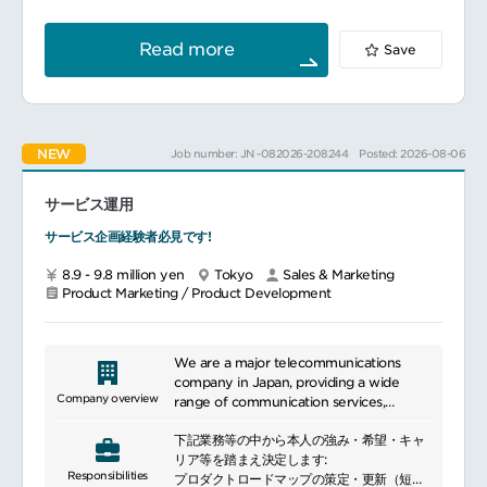
利用規約、サービスガイドライン、技術ドキ
dedicated to introducing high-speed
ュメントの整備・変更管理
communication standards and
グローバル適合対応（法務／プライバシー要
researching and developing the latest
Read more
Save
件との整合）
technologies, promoting the adoption of
案件収支、原価構造（SI含む）との整合性確
5G networks. Furthermore, we offer
保
various application services and IoT
社内幹部説明資料の作成および合意形成
solutions, providing diverse solutions for
意思決定会議体への付議・論点整理
both businesses and individuals. Our
NEW
Job number: JN -082026-208244
Posted: 2026-08-06
事業・開発・法務・営業など複数部門との調
high-quality services and extensive
整
network coverage have earned the trust
アプリ／プラットフォームのリリース計画策
of many users.
サービス運用
定・管理
サービス企画経験者必見です!
8.9 - 9.8 million yen
Tokyo
Sales & Marketing
Product Marketing / Product Development
We are a major telecommunications
company in Japan, providing a wide
Company overview
range of communication services,
primarily focusing on mobile
下記業務等の中から本人の強み・希望・キャ
communication services. We offer
リア等を踏まえ決定します:
various services including voice calls, data
Responsibilities
プロダクトロードマップの策定・更新（短期
communication, and internet