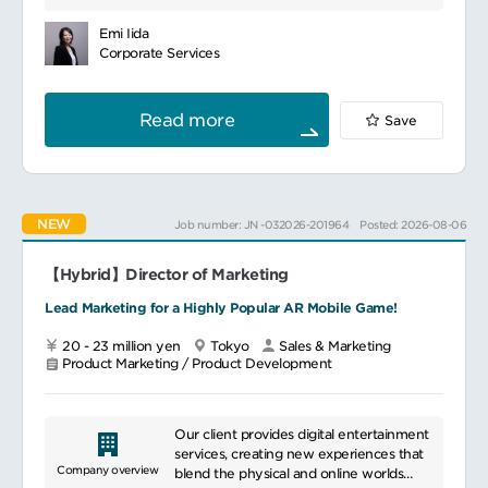
／中長期）
connectivity for mobile phones and
機能優先順位の整理（顧客要件・事業性・運
smartphones, with a large number of
Emi Iida
用性のバランス）
users across Japan. Additionally, we are
Corporate Services
利用規約、サービスガイドライン、技術ドキ
dedicated to introducing high-speed
ュメントの整備・変更管理
communication standards and
グローバル適合対応（法務／プライバシー要
researching and developing the latest
Read more
Save
件との整合）
technologies, promoting the adoption of
案件収支、原価構造（SI含む）との整合性確
5G networks. Furthermore, we offer
保
various application services and IoT
社内幹部説明資料の作成および合意形成
solutions, providing diverse solutions for
意思決定会議体への付議・論点整理
both businesses and individuals. Our
NEW
Job number: JN -032026-201964
Posted: 2026-08-06
事業・開発・法務・営業など複数部門との調
high-quality services and extensive
整
network coverage have earned the trust
アプリ／プラットフォームのリリース計画策
of many users.
【Hybrid】Director of Marketing
定・管理
Lead Marketing for a Highly Popular AR Mobile Game!
20 - 23 million yen
Tokyo
Sales & Marketing
Product Marketing / Product Development
Our client provides digital entertainment
services, creating new experiences that
Company overview
blend the physical and online worlds