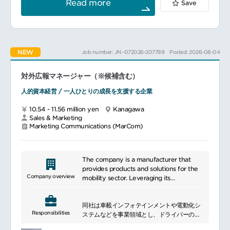
Read more
Save
具体的には：
マーケティングコミュニケーションおよびブ
ランディング施策の企画・推進
コーポレートサイトの運営・改善
プレスリリースの作成および情報発信
NEW
Job number: JN -072026-207789
Posted: 2026-08-04
SNS運用およびコンテンツ企画
展示会・イベントの企画、運営
社内外向けコンテンツの制作ディレクション
対外広報マネージャー（※候補含む）
関係部門や外部パートナーとの調整・連携
企業ブランド価値向上に向けた各種施策の推
人的資本経営 / 一人ひとりの成長を支援する企業
進
10.54 - 11.56 million yen
Kanagawa
Sales & Marketing
Marketing Communications (MarCom)
The company is a manufacturer that
provides products and solutions for the
Company overview
mobility sector. Leveraging its
technological expertise, it develops
products and creates value across a
同社は車載インフォテインメントや電動化シ
range of automotive-related fields. With
Responsibilities
ステムなどを事業領域とし、ドライバーの運
a strong focus on quality and reliability,
転負荷軽減、環境対応車向けに革新的なデバ
the company helps enhance user