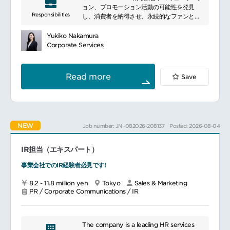
備と有事の対応
ョン、プロモーション活動の可能性を発見
グローバル広報の推進：各regionの担当者と
Responsibilities
し、消費者を納得させ、永続的なファンとの
定期的な連携（情報収集・発信のコントロー
関係を作るための方法を提案する
ル）
Yukiko Nakamura
チームマネジメントと育成：メンバーの業務
ブリーフ作成
Corporate Services
管理、OJTなどを通じた広報実務（企画・ラ
ブランド理解ブランドの価値観やブランドガ
イティング・メディアアプローチ等）のトレ
イドライン、商品や選手に関する基礎知識を
ーニング
習得し、業務に活用する
Read more
Save
■魅力ポイント
プロジェクトマネジメントプロジェクトの内
変革期を迎え、さらにIPOを目指していくと
容を正確に理解し、オーナーシップをもって
いう他では得られない重要なマイルストーン
タイムラインの管理・調整を行い、納期に遅
を経験でき、広報としてのスキルや視座を大
れなくプロジェクトを推進する
きく広げることができます。
NEW
Job number: JN -082026-208137
Posted: 2026-08-04
現在コーポレートブランディングに一層力を
消費者インサイト市場調査と消費者分析に必
入れており、広報の重要性も社内で高まって
要な基本用語やリサーチレポートの読み方を
IR担当（エキスパート）
いるため、戦略的な広報活動の立案から実行
学んだうえで、基本的なデスクリサーチを実
まで主体的に関わることができます。
施し、消費者インサイトがマーケティング戦
事業会社でのIR経験者必見です!
経営企画部内に広報室があるため、事業戦略
略にもたらす可能性を検討し、提案をする
や経営方針の発信において社長や役員と密に
8.2 - 11.8 million yen
Tokyo
Sales & Marketing
連携する機会が多く、経営に近い視点で広報
PR / Corporate Communications / IR
競合他社／ビジネス外観競合他社の情報と活
業務に携わることができます。
動やマーケティング活動に関するレポートの
読み方を学び、業務に活かす
■働く環境
The company is a leading HR services
フレックスタイム制（コアタイムなし）