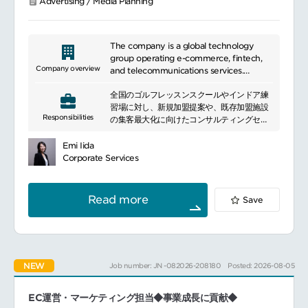
Advertising / Media Planning
The company is a global technology
group operating e-commerce, fintech,
Company overview
and telecommunications services.
It provides digital services including
全国のゴルフレッスンスクールやインドア練
online shopping, payments, banking,
習場に対し、新規加盟提案や、既存加盟施設
securities, and mobile communications.
Responsibilities
の集客最大化に向けたコンサルティングセー
Leveraging a shared membership
ルスを行います。
platform, it has built a diversified
単なるセールスにとどまらず、データに基づ
ecosystem serving consumers and
Emi Iida
いた企画立案やマーケティング施策を主導
businesses across multiple markets.
Corporate Services
し、サービス全体の拡大に貢献していただき
ます。
Read more
Save
＜主な業務＞新規開拓営業（50％）
既存顧客のコンサルティング営業（50％）
サイト内改善の提案
キャンペーン施策の企画／提案
データ分析
NEW
Job number: JN -082026-208180
Posted: 2026-08-05
＜具体的なプロジェクト事例＞レッスン運営
法人に対して、サービス訴求を行うオフライ
ンマーケティングの実施
EC運営・マーケティング担当◆事業成長に貢献◆