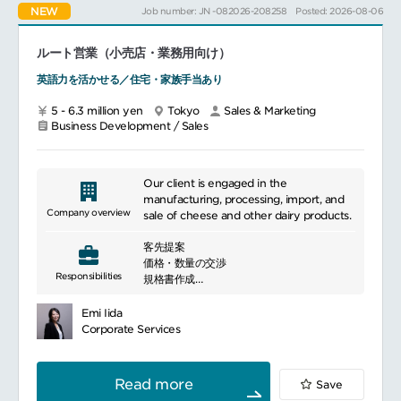
NEW
Job number: JN -082026-208258
Posted: 2026-08-06
案および販売促進施策の推進
海外本社とのMTG、電話対応（英語使用）
ルート営業（小売店・業務用向け）
英語力を活かせる／住宅・家族手当あり
5 - 6.3 million yen
Tokyo
Sales & Marketing
Business Development / Sales
Our client is engaged in the
manufacturing, processing, import, and
Company overview
sale of cheese and other dairy products.
客先提案
価格・数量の交渉
Responsibilities
規格書作成
契約書締結
在庫管理
Emi Iida
担当先予算作成 等
Corporate Services
[小売店向け営業業務]担当するお客様は、国
内の小売店様（スーパーマーケット等）。小
Read more
Save
売店の本部（本社）との商談・打合せがメイ