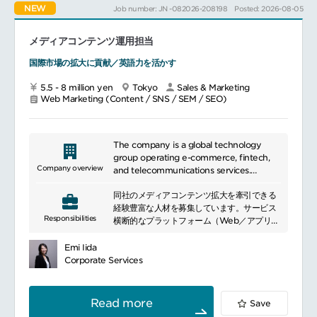
NEW
Job number: JN -082026-208198
Posted: 2026-08-05
メディアコンテンツ運用担当
国際市場の拡大に貢献／英語力を活かす
5.5 - 8 million yen
Tokyo
Sales & Marketing
Web Marketing (Content / SNS / SEM / SEO)
The company is a global technology
group operating e-commerce, fintech,
Company overview
and telecommunications services.
It provides digital services including
同社のメディアコンテンツ拡大を牽引できる
online shopping, payments, banking,
経験豊富な人材を募集しています。サービス
securities, and mobile communications.
Responsibilities
横断的なプラットフォーム（Web／アプリ）
Leveraging a shared membership
の開発に深く関わり、その構造、機能、コン
platform, it has built a diversified
テンツの刷新と改善に主導的な役割を果たす
ecosystem serving consumers and
Emi Iida
ことで、国内外の顧客に向けたプラットフォ
businesses across multiple markets.
Corporate Services
ームの形成において重要な役割を担っていた
だきます。メディアコンテンツ戦略およびシ
ステムの開発を推進し、サイトコンテンツを
Read more
Save
より充実させ、拡張性を高めることで、将来