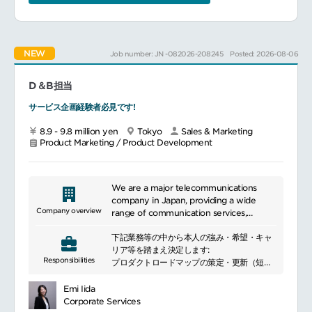
ンです。
既に安定した取引を継続している顧客が大半
を占めているため、既存顧客を中心に、先輩
社員のフォローの下で経験を積んでいただき
NEW
Job number: JN -082026-208245
Posted: 2026-08-06
ます。
既存顧客では、日々のサポートに加え、入札
方式での製品提案の準備も担って頂きます。
D＆B担当
また、業務用(外食・加工)のお客様への新規
開拓での活躍の機会もあります。
サービス企画経験者必見です!
[商材] 自社で製造したチーズ製品
8.9 - 9.8 million yen
Tokyo
Sales & Marketing
Product Marketing / Product Development
We are a major telecommunications
company in Japan, providing a wide
Company overview
range of communication services,
primarily focusing on mobile
下記業務等の中から本人の強み・希望・キャ
communication services. We offer
リア等を踏まえ決定します:
various services including voice calls, data
Responsibilities
プロダクトロードマップの策定・更新（短期
communication, and internet
／中長期）
connectivity for mobile phones and
機能優先順位の整理（顧客要件・事業性・運
smartphones, with a large number of
Emi Iida
用性のバランス）
users across Japan. Additionally, we are
Corporate Services