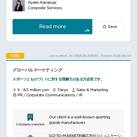
イスやソリューションを提供する企業です。
convenience and comfort. By
Ayako Kanasugi
そんな同社にて、豊富な対外広報の実務経験
responding to evolving market needs, it
Corporate Services
を持ち、組織の立ち上げやメンバーの育成・
contributes to the advancement of
トレーニングをリードしていただけるマネー
mobility and the realization of a more
ジャーを募集いたします。
sustainable society.
Read more
Save
━━━━━━━━━━━━━━━
■ポジションについて
対外広報全体の戦略立案から実行までを主導
していただきます。
新しい広報基盤の構築や、グローバル連携の
NEW
Job number: JN -082026-208145
Posted: 2026-08-04
仕組み作りを担う変革のリーダーとしての役
割を期待しています。
また、経験の浅いチームメンバーに対する教
グローバルマーケティング
育・メンターとしての役割も担っていただき
ます。
スポーツとものづくりに対する理解力がある方必見です。
■具体的な業務内容
対外広報戦略の立案・実行：企業ブランド構
5 - 8.5 million yen
Tokyo
Sales & Marketing
PR / Corporate Communications / IR
築へ貢献する、中長期の対外広報戦略の策定
および推進
メディアリレーションズの強化：国内外の主
要メディア（新聞、TV、WEB等）との関係
Our client is a well-known sporting
構築・深耕、プレスリリースの企画・作成・
goods manufacturer.
配信
Company overview
危機管理広報（リスクマネジメント）：各種
リスクを想定した、クライシス広報体制の整
GO-TO-MARKET戦略広告やコミュニケーシ