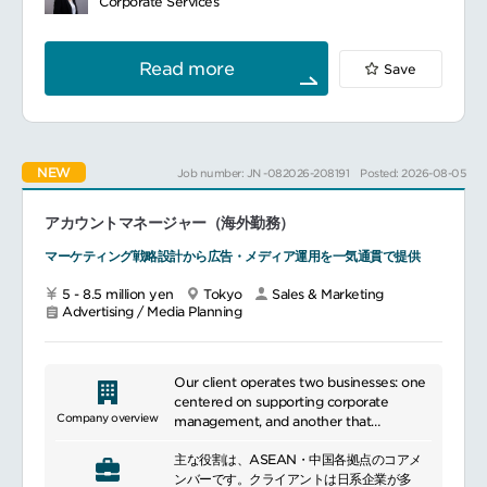
testing of electronic products, and
Corporate Services
プセル提案
inspection of chemical products. They
新規顧客開拓、市場ニーズの発掘
also offer a variety of seminars and
環境・ESG・サステナビリティ領域に関する
training programs to help ensure safety
Read more
Save
提案活動
and quality.
セミナー、展示会、Webマーケティング施策
の企画運営
海外グループ会社との連携、英語でのメール
対応や情報収集
NEW
Job number: JN -082026-208191
Posted: 2026-08-05
新サービス開発や市場開拓への参画
アカウントマネージャー（海外勤務）
マーケティング戦略設計から広告・メディア運用を一気通貫で提供
5 - 8.5 million yen
Tokyo
Sales & Marketing
Advertising / Media Planning
Our client operates two businesses: one
centered on supporting corporate
Company overview
management, and another that
combines communication and design.
主な役割は、ASEAN・中国各拠点のコアメ
ンバーです。クライアントは日系企業が多