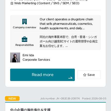
Nurture relationships with key
Web Marketing (Content / SNS / SEM / SEO)
executives in Japan and US, and drive
global alignment on major marketing
initiatives.
Our client operates a drugstore chain
Guide the team in a multi-cultural
that sells pharmaceuticals, cosmetics,
environment.
Company overview
health supplements, and daily
Required in-office attendance 3 days a
necessities.
week on Tuesdays, Wednesdays, and
同社の海外事業本部で、台湾・香港・シンガ
Thursdays.
ポール向け越境ECサイトの運用管理や企画立
Responsibilities
案をお任せします。
━━━━━━━━━━━━━━━#spotlightjob10
越境EC事業拡大のため、サイト運営の戦略立
案や売上管理、各国の担当者やメーカー・問
Emi Iida
屋との連携、SNS広告など多彩な業務に携わ
Corporate Services
り、海外市場への事業拡大をリードする責任
者候補としてご活躍いただきます。
各越境ECサイト担当者とのやり取り
Read more
Save
各越境ECサイトにおける売上管理
海外出張
各社(メーカー・問屋)との商談
戦略立案・実行
資料作成
NEW
Job number: JN -082026-208174
Posted: 2026-08-05
SNS関連における広告宣伝
中小企業の海外進出を支援