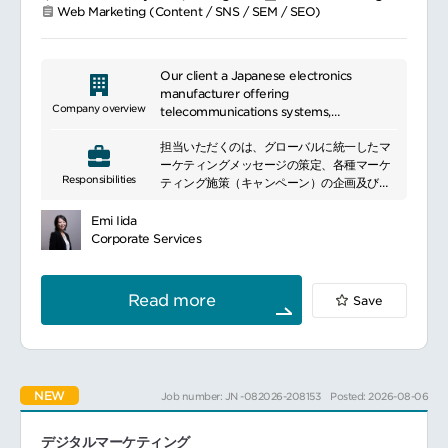
Web Marketing (Content / SNS / SEM / SEO)
Our client a Japanese electronics
manufacturer offering
Company overview
telecommunications systems,
information processing systems, and
担当いただくのは、グローバルに統一したマ
electronic devices, along with related
ーケティングメッセージの策定、各種マーケ
services. Leveraging cutting-edge
Responsibilities
ティング施策（キャンペーン）の企画及び実
technologies such as cloud computing,
行です。
artificial intelligence, and blockchain, we
注力する製品について、年間のマーケティン
support the digital transformation of
Emi Iida
グプランを作成し、それに従いプロモーショ
businesses and organizations. Our team
Corporate Services
ン活動を実行いただきます。
of experts with advanced technical skills
and extensive experience excels in
具体的には：
developing and providing computer
Read more
Save
同社が提供するネットワーク製品のマーケテ
systems, network equipment, software,
ィングプログラムの企画及び実行（広告、販
and services. As a global leader in
促ツール、ブログ、ビデオ、イベント出展な
information and communication
どを含む）
technology, we deliver customized
担当製品事業部門と連携した、製品プロモー
solutions tailored to meet our
NEW
Job number: JN -082026-208153
Posted: 2026-08-06
ションのためのコンテンツ企画及び作成
customers\' business needs, contributing
国内外の主要イベント・展示会の企画及び実
to the creation of a sustainable society.
行
デジタルマーケティング