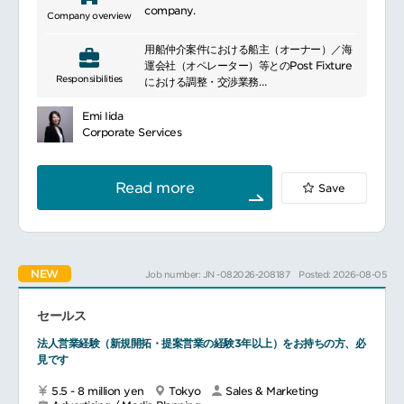
company.
Company overview
用船仲介案件における船主（オーナー）／海
運会社（オペレーター）等とのPost Fixture
Responsibilities
における調整・交渉業務
用船契約書作成（Charter Party Detail）交
渉仲介業務
Emi Iida
Corporate Services
Read more
Save
NEW
Job number: JN -082026-208187
Posted: 2026-08-05
セールス
法人営業経験（新規開拓・提案営業の経験3年以上）をお持ちの方、必
見です
5.5 - 8 million yen
Tokyo
Sales & Marketing