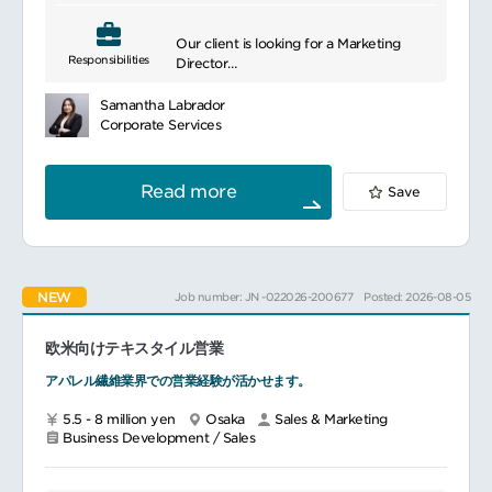
through advanced technologies.
Our client is looking for a Marketing
Responsibilities
Director
to lead the go-to-market strategy and
execution of marketing communication
Samantha Labrador
for a top AR mobile game.
Corporate Services
In this role, you will lead a team of skilled,
savvy, and hardworking marketers to
build impactful consumer touchpoints
Read more
Save
across user acquisition, social media,
community engagement, and IRL
events.
You will also work with executives, cross-
functional teammates, and external
NEW
Job number: JN -022026-200677
Posted: 2026-08-05
business partners.
As this is a global product, you will need
to collaborate with teammates from
欧米向けテキスタイル営業
around the world to ensure consistency
and accuracy across all regions for any
アパレル繊維業界での営業経験が活かせます。
marketing initiative.
━━━━━━━━━━━━━━━
5.5 - 8 million yen
Osaka
Sales & Marketing
Business Development / Sales
■Responsibilities
Lead the game's marketing team by
demonstrating in-depth knowledge of