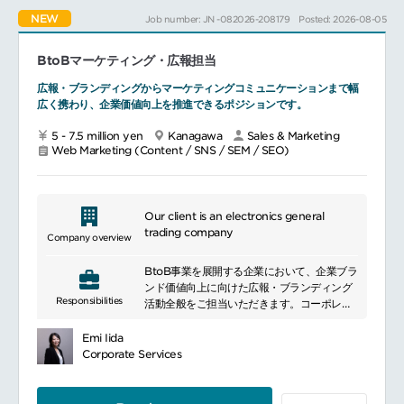
外部企業とのマーケティング施策の企画・推
NEW
Job number: JN -082026-208179
Posted: 2026-08-05
進
販売促進施策の立案および実行
各種プロジェクトの推進
BtoBマーケティング・広報担当
データ分析を活用した施策改善
社内外関係者との調整・折衝
広報・ブランディングからマーケティングコミュニケーションまで幅
広く携わり、企業価値向上を推進できるポジションです。
5 - 7.5 million yen
Kanagawa
Sales & Marketing
Web Marketing (Content / SNS / SEM / SEO)
Our client is an electronics general
trading company
Company overview
BtoB事業を展開する企業において、企業ブラ
ンド価値向上に向けた広報・ブランディング
Responsibilities
活動全般をご担当いただきます。コーポレー
トサイトやSNSを活用した情報発信、各種コ
ンテンツの企画・制作、展示会・イベント運
Emi Iida
営、ブランド戦略の推進など、幅広い業務に
Corporate Services
携わることができます。また、社内外の多様
な関係者と連携しながら、企業価値向上に貢
献できるポジションです。