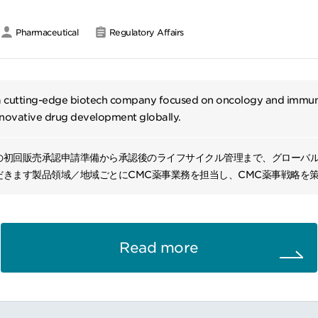
Pharmaceutical
Regulatory Affairs
s a cutting-edge biotech company focused on oncology and immu
novative drug development globally.
の初回販売承認申請準備から承認後のライフサイクル管理まで、グローバル
だきます製品領域／地域ごとにCMC薬事業務を担当し、CMC薬事戦略を
ーダーシップと影響力を発揮し、社内外のステークホルダーを巻き込みな
ションです。
〉承認後変更申請、製品ライフサイクル変更管理および安定供給確保を推
減
Read more
ムや外部パートナーと連携し、薬事戦略の実行を牽引するとともに、重要
、GMP監査、デューデリジェンス対応を支援し、コンプライアンス維持に
事部門におけるベストプラクティス共有、人材育成および組織能力向上を