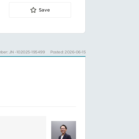
Save
ber: JN -102025-195499
Posted: 2026-06-15