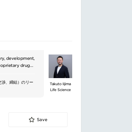
ery, development,
roprietary drug
ology,
交渉、締結）のリー
Takuto Iijima
Life Science
ト
立案、交渉、締結）
Save