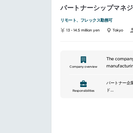
パートナーシップマネジ
リモート、フレックス勤務可
13 - 14.5 million yen
Tokyo
The company 
manufacturin
Company overview
discovery te
immunology, 
パートナー企
ド
Responsibilities
パートナー候
自社保有製品
等のリード
重要な契約締
ネットワーキ