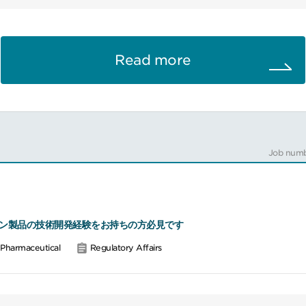
す。
クホルダーと連携し、プロジェクト価値を最大化する人財を募集します。
━━━
Read more
ェクトリーダーとして、開発戦略・計画の策定、マイルストーン管理、供給
の関係者と連携しながら推進することでプロジェクト価値を最大化し、成
プチドおよび低分子開発品を担っていただく予定です。
ートナーと連携しながら、最先端かつ高度な医薬品開発に深く関わること
Job numb
実行まで担うことができ、新しい発想を通したプロジェクト価値向上を主
成長機会に富んだポジションです。
━━━#spotlightjob2
ン製品の技術開発経験をお持ちの方必見です
Pharmaceutical
Regulatory Affairs