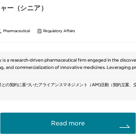
ャー（シニア）
Pharmaceutical
Regulatory Affairs
is a research-driven pharmaceutical firm engaged in the discov
g, and commercialization of innovative medicines. Leveraging p
chnologies and global partnerships, it advances treatments in onc
and rare diseases.
業との契約に基づいたアライアンスマネジメント（AM)活動（契約立案、
補企業との臨床アセットの導出入における条件交渉のAM観点からのサポー
の譲渡における候補先の探索、デューデリジェンス活動・契約交渉（契約
結に関する経営層へのプレゼンテーション
Read more
ング活動