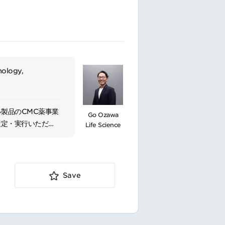
nology,
製品のCMC薬事業
Go Ozawa
策定・実行いただき
Life Science
がら事業目標達成に
進し、規制リスクの
Save
課題の解決
貢献
推進