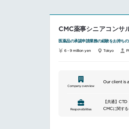
CMC薬事シニアコンサ
医薬品の承認申請業務の経験をお持ちの
6 - 9 million yen
Tokyo
P
Our client is
Company overview
【共通】CTD
CMCに関す
Responsibilities
海外クライア
【領域別】１