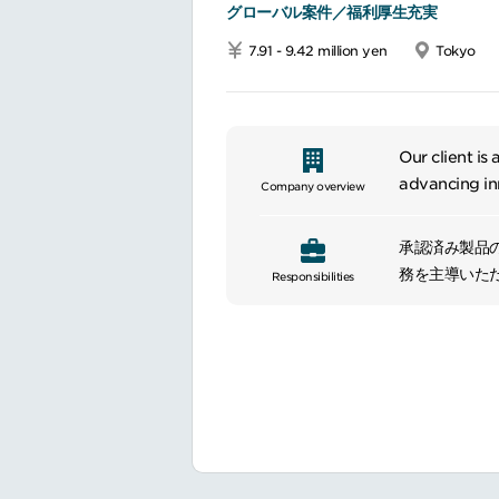
グローバル案件／福利厚生充実
7.91 - 9.42 million yen
Tokyo
Our client i
advancing in
Company overview
承認済み製品
務を主導いた
Responsibilities
ます。高いリ
貢献するポジ
〈具体的には
早期特定・低
部門横断チー
規制当局査察
グローバル薬