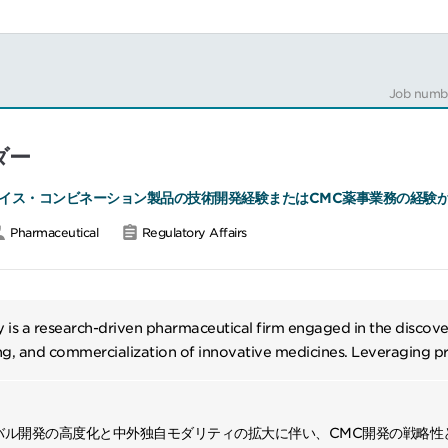
Job numb
ダー
イス・コンビネーション製品の技術開発経験またはCMC薬事業務の経験
Pharmaceutical
Regulatory Affairs
is a research-driven pharmaceutical firm engaged in the discov
g, and commercialization of innovative medicines. Leveraging p
chnologies and global partnerships, it advances treatments in onc
and rare diseases.
バル開発の高度化と中外独自モダリティの拡大に伴い、CMC開発の戦略性