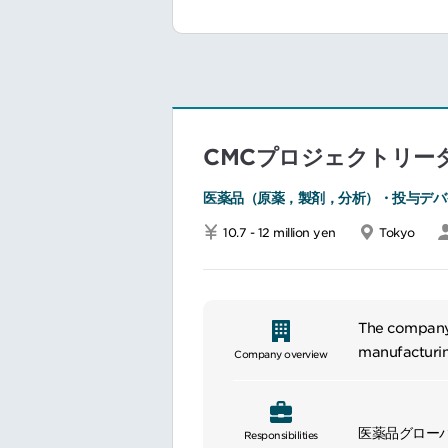
CMCプロジェクトリー
医薬品（原薬，製剤，分析）・投与デバ
10.7 - 12 million yen
Tokyo
The company 
manufacturin
Company overview
discovery te
immunology, 
医薬品グロー
Responsibilities