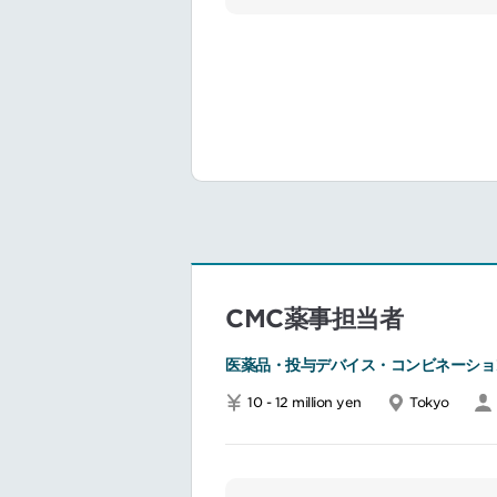
められていま
多様なステー
━━━━━━━━━━━━
■業務内容
CMCプロジ
担い、国内外
中分子環状ペ
■魅力ポイント
グローバルパ
戦略立案から
チャレンジと
CMC薬事担当者
━━━━━━━━━━━━
医薬品・投与デバイス・コンビネーショ
10 - 12 million yen
Tokyo