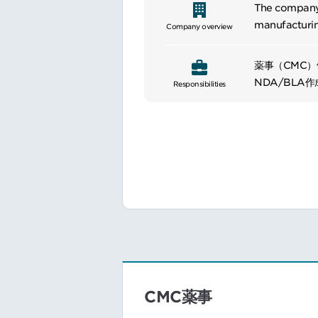
The company 
manufacturin
Company overview
discovery te
immunology, 
薬事（CMC）
NDA/BLA
Responsibilities
国内申請資料
その他CMC
CMC薬事