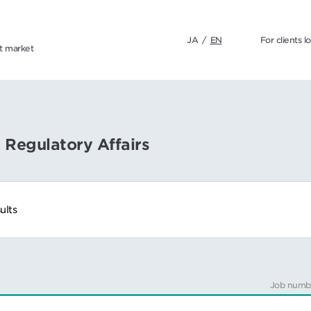
JA
/
EN
For clients l
nt market
& Regulatory Affairs
ults
Job numb