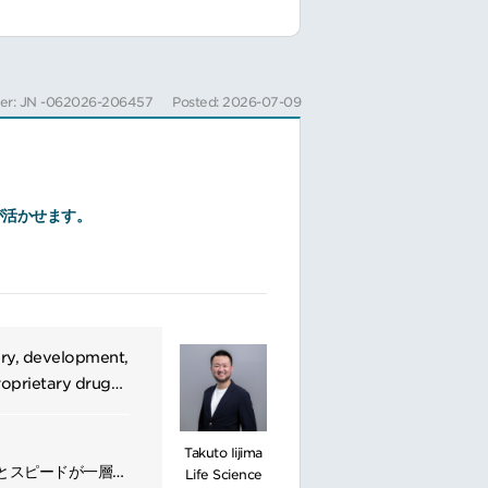
er: JN -062026-206457
Posted: 2026-07-09
が活かせます。
ery, development,
roprietary drug
ology,
Takuto Iijima
とスピードが一層求
Life Science