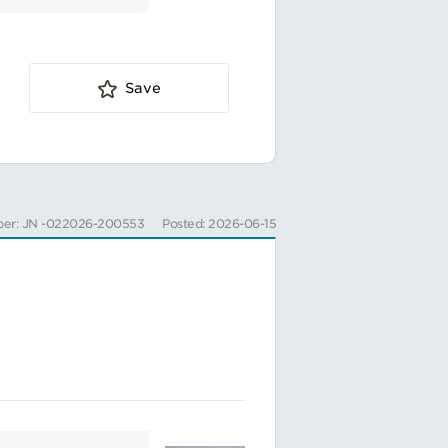
Save
・申請計画の立案を
功に導きます。
ができます。
er: JN -022026-200553
Posted: 2026-06-15
体的に実行できる、