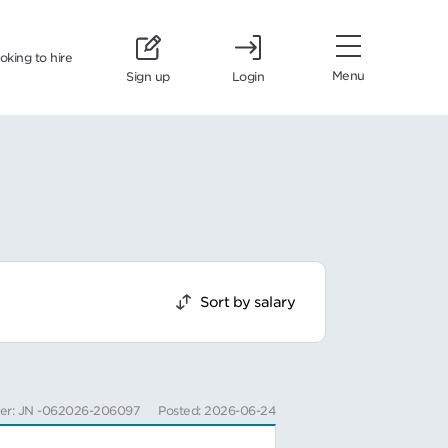
ooking to hire
Menu
Sign up
Login
Sort by salary
er: JN -062026-206097
Posted: 2026-06-24