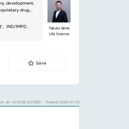
ery, development,
roprietary drug
ology,
IND/IMPD、
Takuto Iijima
Life Science
Save
er: JN -072026-207690
Posted: 2026-07-23