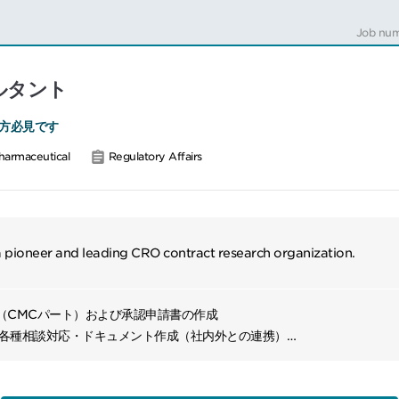
Job num
ルタント
方必見です
harmaceutical
Regulatory Affairs
 a pioneer and leading CRO contract research organization.
（CMCパート）および承認申請書の作成
る各種相談対応・ドキュメント作成（社内外との連携）
ントとの英語（主にメール）でのコミュニケーション
．低分子・バイオ医薬品領域治験届に添付するCMC関連文書の作成