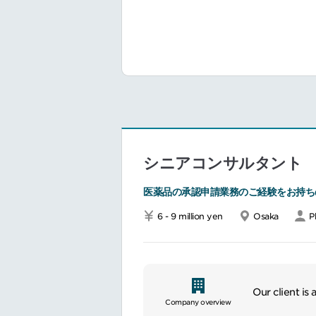
CTD（CM
外国製造業者
２．再生医療
PMDA品質
CTD（CMC
シニアコンサルタント
医薬品の承認申請業務のご経験をお持ち
6 - 9 million yen
Osaka
P
Our client is
Company overview