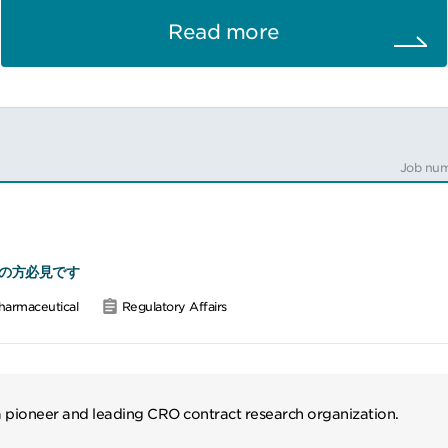
Cパート）／承認申請書の作成、申請後の一変・軽微・照会事項対応
認定、マスターファイル登録、GMP適合性調査の資料作成
Read more
等製品領域再生医療等製品に関するCMC薬事コンサルティング
相談の対応資料作成、カルタヘナ法関連資料の作成
パート）／承認申請書の作成
Job num
の方必見です
harmaceutical
Regulatory Affairs
 a pioneer and leading CRO contract research organization.