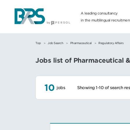
A leading consultancy
in the multilingual recruitme
Top
Job Search
Pharmaceutical
Regulatory Affairs
Jobs list of Pharmaceutical 
10
jobs
Showing 1-10 of search res