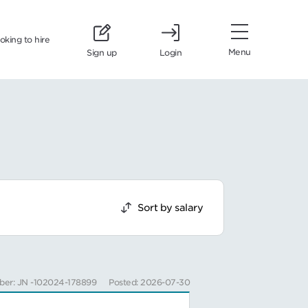
ooking to hire
Menu
Sign up
Login
Sort by salary
ber: JN -102024-178899
Posted: 2026-07-30