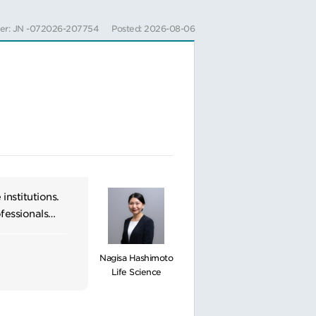
技術的サポートを提
er: JN -072026-207754
Posted: 2026-08-06
的リーダーシップを
と連携し、営業活動
戦略策定・実行
nstitutions.
fessionals
ucts, the
lthcare
Nagisa Hashimoto
Life Science
しながら、営業戦