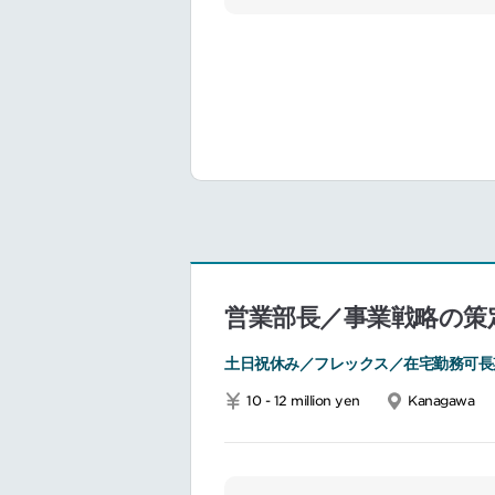
カー主導で力
得し、新しい
なります。
担当製品は各
品や小型卓上
共に実行して
営業部長／事業戦略の策
土日祝休み／フレックス／在宅勤務可長
10 - 12 million yen
Kanagawa