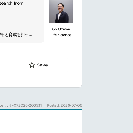
research from
Go Ozawa
採用と育成を担って
Life Science
Save
er: JN -072026-206531
Posted: 2026-07-06