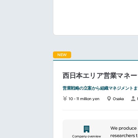
略の立案・実
■主な業務内容
Acute Ca
ICUおよび急
医師、看護師
製品導入前後
担当エリアの
販売代理店・
NEW
提案資料、営
学会や展示会
西日本エリア営業マネー
■ポジションの
営業戦略の立案から組織マネジメントま
急性期医療領
営業組織の成
10 - 11 million yen
Osaka
医療従事者や
製品導入から
We produce a
━━━━━━━━━━━━
researchers 
Company overview