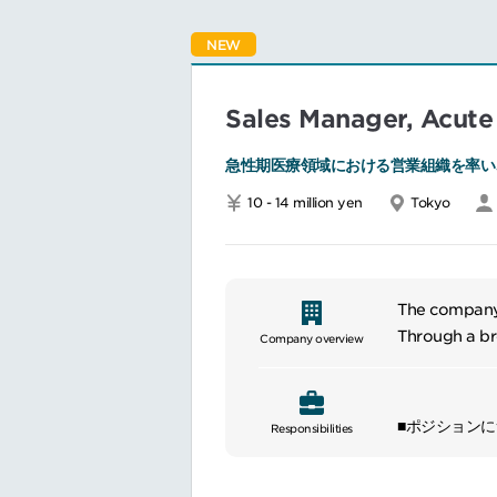
ューションの
技術営業の推
NEW
供
ブランド認知
Sales Manager, Acute
確立し潜在顧
部門横断的連
急性期医療領域における営業組織を率い
を企業戦略お
地域戦略の実
10 - 14 million yen
Tokyo
━━━━━━━━━━━━
The company 
Through a bro
Company overview
and contribut
company offe
organizations
■ポジション
Responsibilities
急性期医療領
ICUや急性