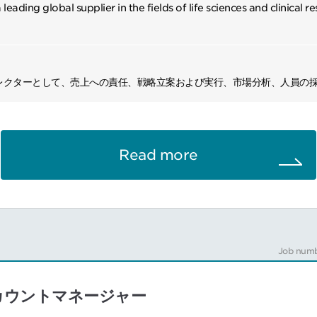
a leading global supplier in the fields of life sciences and clinical 
レクターとして、売上への責任、戦略立案および実行、市場分析、人員の
。
：会社の定める業務】
Read more
務内容：
上や利益予測の達成を確保するため、ビジネスの戦略計画を準備、実施
グプログラムや新製品導入による売上の成長を推進
指導し、目標達成を促進
Job numb
売代理店、関係機関とのコミュニケーション強化
トの財務影響を監視し、対策を立案
報を把握し、社内関係者に報告、協議する
｜アカウントマネージャー
によるコスト効率向上