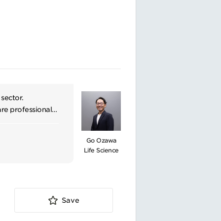
sector.
re professionals
ent to quality
ed patient
Go Ozawa
et evolving needs
Life Science
gion to achieve
counts.
rganization's
Save
d relevant