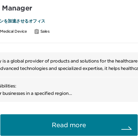
s Manager
ンを加速させるオフィス
Medical Device
Sales
s a global provider of products and solutions for the healthcare 
dvanced technologies and specialized expertise, it helps healthca
tions address a wide range of challenges. With a strong commitm
ity, the company contributes to operational excellence and improv
bilities:
 Through its global presence, it continues to create value and me
 businesses in a specified region
althcare industry.
s, and monitors the activities of a sales team within a specified re
ales targets.
/or implements business strategies for existing and potential ac
day-to-day activities of a sales team in order to implement the o
Read more
 strategy for an assigned region.
 maintains strong relationships with all key account personnel an