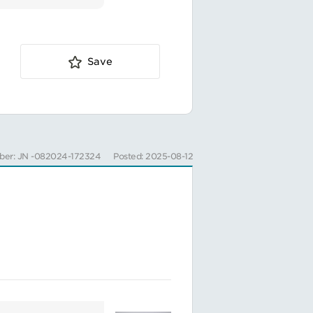
メンバーとともに習
していただくことに
、プラスチック消耗
Save
の活用も顧客開拓と
ber: JN -082024-172324
Posted: 2025-08-12