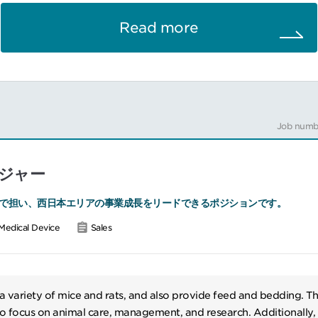
行およびチームマネジメントを担っていただきます。
Read more
re営業チームのマネジメント
性期病院に対する提案営業
、医療安全担当者、病院経営層との関係構築
のデモンストレーションおよびトレーニング支援
分析および営業戦略の策定
ビジネスパートナーとの連携
Job numb
業資料、導入効果レポートの作成
への参加
ジャー
魅力
で担い、西日本エリアの事業成長をリードできるポジションです。
域における営業戦略の立案から実行まで携われる
長と成果創出をリードできる
Medical Device
Sales
病院経営層と連携しながら事業拡大に貢献できる
定着支援まで幅広く関与できる
 variety of mice and rats, and also provide feed and bedding. Th
━━━#spotlightjob3
to focus on animal care, management, and research. Additionally,