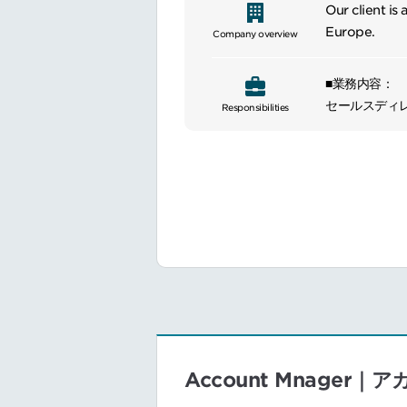
Our client is 
Europe.
Company overview
■業務内容：
セールスディ
Responsibilities
いただきます
【変更の範囲
■具体的な業
営業予算、売
マーケティン
営業チームを
主要顧客や販
重要なイベン
業界や競合情
Account Mnager
プロセス改善