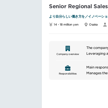
Senior Regional Sale
より自分らしい働き方を／イノベーショ
14 - 18 million yen
Osaka
The company i
Leveraging a
Company overview
and organiza
and reliabil
Main responsi
experiences.
Manages ther
Responsibilities
across the he
Plans, direct
established s
Develops and
Manages the 
overall sales
Develops and