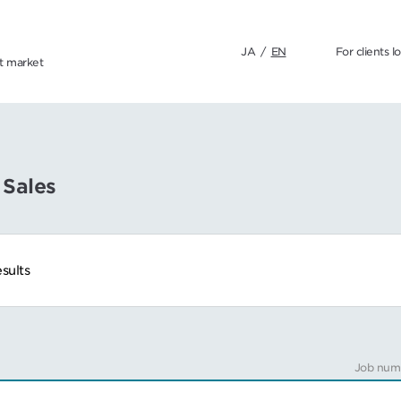
JA
/
EN
For clients l
nt market
 Sales
sults
Job num