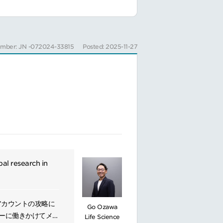
linical
s sales plans to
umber: JN -072024-33815
Posted: 2025-11-27
cts competitive
products and
ues, procedures,
al research in
アカウントの攻略に
Go Ozawa
ザーに働きかけてメー
Life Science