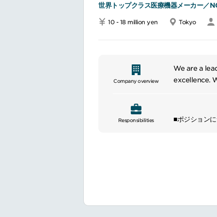
優秀な従業員
世界トップクラス医療機器メーカー／N
顧客志向、結
10 - 18 million yen
Tokyo
各種カンファ
顧客クレーム
設備や資材の
指示された重
We are a lead
安全、品質、
excellence. 
Company overview
diagnostic se
providing hig
cancer, cardi
■ポジション
Responsibilities
業界に精通し
画新的な製品
■業務内容
リードの特定
構築を行う
成長戦略の実
営業機会の最適
提案・コンサ