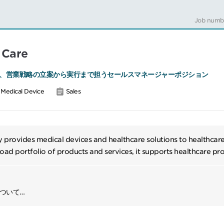
価値を訴求
進：アプリケーション相談やデータ解析支援を含め、営業プロセス全体で
Job numb
向上：学会、展示会、ネットワーキングイベント等で同社を代表し、思想
 Care
客と接点構築
携：マーケティング、プロダクトマネジメント、サービス、サポート部門
、営業戦略の立案から実行まで担うセールスマネージャーポジション
よび顧客ニーズに整合
行：欧州のサブリージョンチームと連携し、市場浸透を成功させるための
Medical Device
Sales
━━━#spotlightjob2
provides medical devices and healthcare solutions to healthcare i
ad portfolio of products and services, it supports healthcare pro
es to improving the quality of care. In addition to supplying prod
rs implementation support and after-sales services, helping hea
 address operational and clinical challenges.
について
域における営業組織をリードするマネジメントポジションです。
期病院を対象に、医師・看護師・病院経営層などのステークホルダーと連携