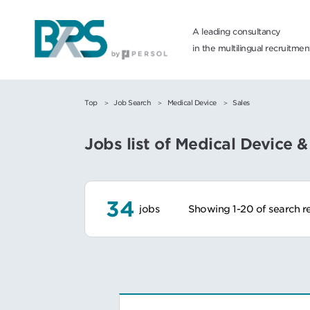
A leading consultancy
in the multilingual recruitme
Top
Job Search
Medical Device
Sales
Jobs list of Medical Device &
34
jobs
Showing 1-20 of search re