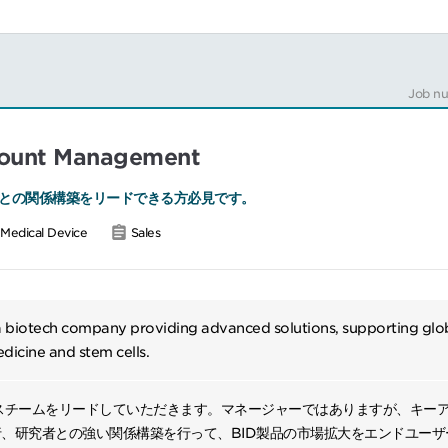
order to support selling, market development, service efforts and c
pportunities and develops new programs to meet the organization'
Job n
ket share.
d for the addition of new selling programs and processes, condu
 implements strategies.
ccount Management
s representatives on the technical aspects of the organization's 
 marketing campaigns and sales promotions; and on sales techniq
との関係構築をリードできる方必見です。
 that will help them achieve their sales targets.
Medical Device
Sales
s a biotech company providing advanced solutions, supporting glob
dicine and stem cells.
スチームをリードしていただきます。マネージャーではありますが、キー
実行、研究者との強い関係構築を行って、BID製品の市場拡大をエンドユー