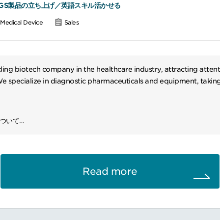
の採用や育成により組織強化
GS製品の立ち上げ／英語スキル活かせる
果重視の文化を醸成
Medical Device
Sales
レンス、トレードショー、シンポジウムなどのイベントへの代表参加
対応や既存、新規アカウントサービス提供
維持管理
要タスク処理や変化への生産的対応
ing biotech company in the healthcare industry, attracting attent
規制に従う
We specialize in diagnostic pharmaceuticals and equipment, takin
gment within our group. As one of the pillars of our operations, 
h-quality and accurate diagnostic products for a wide range of d
ovascular diseases, and infectious diseases.
について
た次世代シークエンス顧客管理スペシャリストとして、シーケンス業界変
市場成功を推進頂く、アカウントマネージャー（管理職）の増員採用です
と育成：営業機会を発掘し、新規顧客関係を構築、シーケンシング業界の
Read more
行：地域別の商業成長計画を策定・管理し、主要KPIをもとに売上および
化：Salesforce/CRMを活用し、営業機会を効果的に管理
ルテーション：製品プレゼンテーションやコンサルティブ営業を通じて、