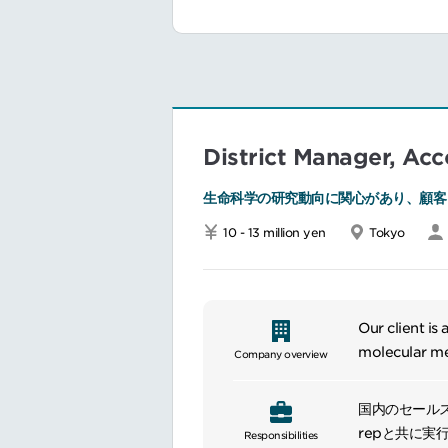
functions in 
programs.
Identifies o
increase mar
Assesses nee
analysis, and
District Manager, A
Coaches sale
services; on
生命科学の研究動向に関心があり、顧客
and standards
10 - 13 million yen
Tokyo
Our client i
molecular me
Company overview
国内のセール
repと共に
Responsibilities