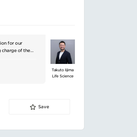
ion for our
g charge of the
we focus on
iseases, including
Takuto Iijima
Life Science
革の最前線に立ち、
。
キーパーソンと関係
Save
戦略目標を達成
シーケンシングソリ