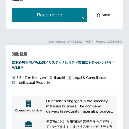
の案件に携わることで、実務経験を積みなが
offer new products and services.
ら法務の専門性を高めるチャンスがありま
Additionally, we are committed to
す。
pursuing sustainable business practices
Read more
Save
柔軟な働き方を推進する環境で、法務のプロ
by considering environmental impact
フェッショナルとして同社の未来を一緒に築
and engaging in social contribution
きませんか？
activities. We are beloved by many
━━━━━━━━━━━━━━━
people worldwide and have established
■組織について
ourselves as a leading company in the
Job number: JN -092024-176517
Posted: 2026-08-01
企業法務の高度な専門知識と実践力を基盤
field of beauty and health.
に、事業部門に真に寄り添う戦略的ビジネス
知財担当
パートナーとして、企業活動を力強く支える
ことを目指しています。
知財経験不問／転勤無／サスティナビリティ業務にもチャレンジ可／
単なるリスク管理にとどまらず、潜在的な法
WLB◎
的リスクを先取りして最小化するとともに、
挑戦を後押しする攻めの法務を実践すること
5.5 - 7 million yen
Ibaraki
Legal & Compliance
で、持続可能な成長をサポートします。ま
Intellectual Property
た、法務の視点から経営および事業の意思決
定に深く関与し、透明性・公正性・コンプラ
イアンスを確保しながら、企業価値の最大化
と中長期的な目標達成に貢献してまいりま
Our client is engaged in the specialty
す。グループの事業活動に関わる法務案件
materials business. The company
（会社法・独禁法・労働法・著作権法・PL
Company overview
delivers high-quality materials produced
法・個人情報保護法等）への対応
using world-class production technology
事業所における知的財産業務全般をご担当し
developed by a global chemical
グループの事業活動に関わる各種契約の作
ていただきます。またサスティナビリティ系
manufacturer, combined with application