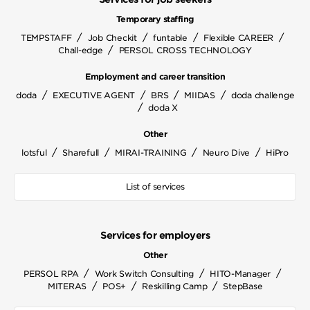
Temporary staffing
/
/
/
/
TEMPSTAFF
Job Checkit
funtable
Flexible CAREER
/
Chall-edge
PERSOL CROSS TECHNOLOGY
Employment and career transition
/
/
/
/
doda
EXECUTIVE AGENT
BRS
MIIDAS
doda challenge
/
doda X
Other
/
/
/
/
lotsful
Sharefull
MIRAI-TRAINING
Neuro Dive
HiPro
List of services
Services for employers
Other
/
/
/
PERSOL RPA
Work Switch Consulting
HITO-Manager
/
/
/
MITERAS
POS+
Reskilling Camp
StepBase