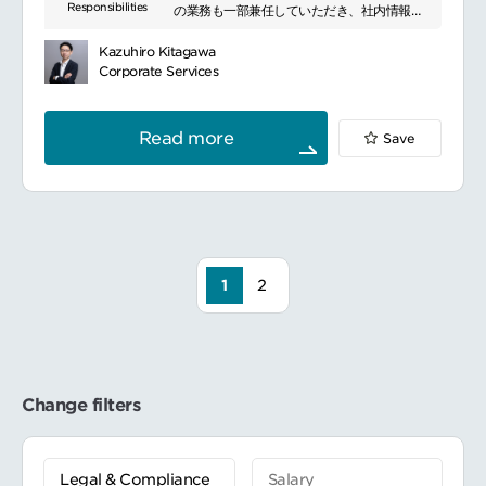
Responsibilities
成・審査・交渉支援
の業務も一部兼任していただき、社内情報流
processing techniques tailored to local
訴訟等の法的紛争や各種クレーム案件への対
通の活性化を担っていただきます。業務のう
industry needs.
応・解決支援
ちメールや書類作成にて海外本社との英語を
In some markets, stringent
Kazuhiro Kitagawa
社内プロジェクトにおける法的支援
用いたやり取りがございます。
environmental requirements necessitate
Corporate Services
社内関連部署に向けた法的研修や啓発活動の
業務内容：
efficient and low-cost manufacturing
企画・推進
特許明細書作成、出願権利化業務及び期限管
technologies. In others, high levels of
部内メンバーの専門能力向上に向けたサポー
理業務
precision and product quality are
Read more
Save
ト・育成
ライセンス管理業務（海外からの開示情報の
required. By combining advanced
※部下を持つポジションではありません
管理、ライセンス料の支払処理）
materials technology with sophisticated
■具体的な業務内容
グループ会社へ提供する情報の管理
technical expertise, the company can
契約書の審査や. 事業部門からの法律相談に応
NDA文書、関連文書の管理
further expand the range of material
じ、具体的なアドバイスや解決策を提供
カタログ、社外文書の管理（知財・コンプラ
applications.
法令や規制の最新情報を収集し、社内への周
イアンスの観点で）
Our client continues to grow through
知を通じた全社的なコンプライアンスを強化
特許戦略の立案、推進サポート
the chemical reactions created by
社内研修を実施し、法務に関する知識を広め
海外本社知財への業務内容報告
building trust across different divisions,
1
2
て社員の意識向上を図る
海外本社知財から依頼される業務対応（国際
such as sales, manufacturing, and
出願のサーチレポート対応、特許明細書翻訳
technology.
■充実した福利厚生
サポート、日本特許庁への手続等）
ワークライフバランス支援（育児・介護両立
サステナビリティ関連業務のサポート（物品
制度等）
購入の処理や、ポスター作製、イベント企画
住居支援（社宅・住宅手当）
時のサポート、シェアポイントサイトの整
Change filters
資産形成支援（財形貯蓄・社員持株会）
備）
選択型福利厚生（カフェテリアプラン）
社外弁理士との特許出願や他社特許対応の相
キャリア・ライフデザイン支援制度
談
退職金制度（確定給付・確定拠出・前払い選
変更の範囲：会社の定める業務