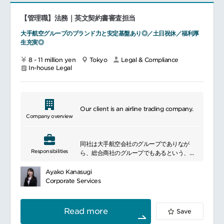
近年様々な形でのサービス提供やビジネス参
【管理職】法務｜英文契約書審査担当
画が増えてきており、知的財産権や契約上の
法的サポートにも携わることができます。
大手航空グループのブランド力と安定基盤あり◎／土日祝休／福利厚
生充実◎
8 - 11 million yen
Tokyo
Legal & Compliance
In-house Legal
Our client is an airline trading company.
Company overview
同社は大手航空会社のグループでありなが
Responsibilities
ら、総合商社のグループでもあるという、ユ
ニークな位置づけの企業となっています。
大手航空会社のブランド力や航空インフラ、
Ayako Kanasugi
そして顧客基盤。総合商社のグローバルネッ
Corporate Services
トワークや事業投資に関する知識・ノウハ
ウ。
同社はそれぞれの強みを融合することで、従
Read more
Save
来の枠にとらわれない商社像を創造していき