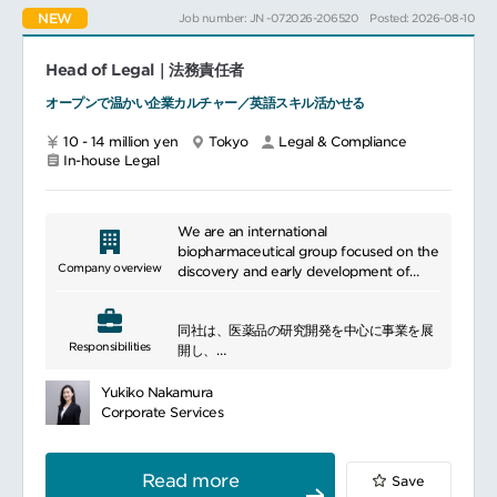
法務相談への対応、およびリーガルテック(契
NEW
データ、デジタル、テクノロジー、アジャイ
Job number: JN -072026-206520
Posted: 2026-08-10
約管理システム等)の導入検討・運用
ルな働き方を活用し、新たに顕在化するコン
IPO準備・リスク管理・コンプライアンス:
プライアンスリスクに対応
IPO準備に伴う内部統制・法務監査への対応
Head of Legal｜法務責任者
ならびにその知見・専門性をコンプライアン
支援
スチーム内で共有し、「One Team」として
コンプライアンス関連の事務局運営
オープンで温かい企業カルチャー／英語スキル活かせる
機能する体制づくりに貢献
紛争対応・外部リソース管理:
訴訟、仲裁、和解等の争訟案件における法的
10 - 14 million yen
Tokyo
Legal & Compliance
━━━━━━━━━━━━━━━#spotlightjob1
In-house Legal
支援
国内外の外部弁護士とのリレーション構築お
よび連携マネジメント
マネジメント:
We are an international
メンバーの採用、育成、評価、および業務配
biopharmaceutical group focused on the
分の最適化等
Company overview
discovery and early development of
new drug candidates. Our group is
dedicated to building a broad pipeline
同社は、医薬品の研究開発を中心に事業を展
across multiple disease areas, including
Responsibilities
開し、
neurological disorders, immune diseases,
独自の創薬技術を活用して革新的な治療法の
gastrointestinal diseases, and
創出と医薬品の事業化に取り組むグローバル
inflammatory conditions. We are
Yukiko Nakamura
なバイオ医薬品企業です。
committed to providing high-quality
Corporate Services
━━━━━━━━━━━━━━━
pharmaceuticals that contribute to
■ポジションについて
disease treatment and health
日本国内の法務業務を幅広く担当し、契約書
maintenance. Our research and
Read more
Save
の作成・レビューや事業開発案件の支援を通
development division is actively engaged