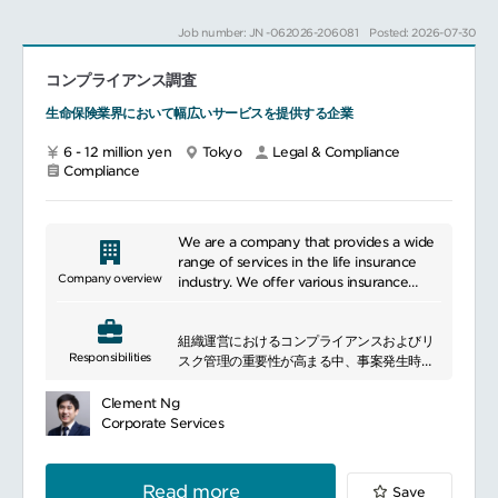
showcasing our world-class technological
required qualifications provides legal
に展開している同社で、
expertise. We operate as a flat
━━━━━━━━━━━━━━━#spotlightjob5
Job number: JN -062026-206081
Posted: 2026-07-30
assistance and/or representation on
【英語力】を活かし、契約やガバナンスの領
organization, prioritizing teamwork and
behalf of the company.
域でマルチに活躍する新しいキャリアを踏み
fostering an environment where ideas
コンプライアンス調査
出す準備はできていますか？
and opinions can be freely expressed.
Make themselves acquainted on a
━━━━━━━━━━━━━━━━━━━━━━━━━━━━━━
Additionally, we have implemented a
生命保険業界において幅広いサービスを提供する企業
regular basis with all company’s or its
■職務内容
flextime system, allowing for self-
client’s standard legal positions
契約業務のスペシャリストとして、次の業務
directed work schedules.
6 - 12 million yen
Tokyo
Legal & Compliance
documents in order to apply these when
をお任せします。
Compliance
providing legal services;
・海外を中心とする契約・取引法務（NDA、
基本取引契約書の起案・審査、法務相談対応
等）
・その他コーポレートガバナンスに関する調
We are a company that provides a wide
査・提案等
range of services in the life insurance
※将来的には国内・国外（アメリカ、ヨーロ
Company overview
industry. We offer various insurance
ッパ）の各種法規制対応（環境・労働安全衛
products for both individuals and
生・人権等）を中心に、法務・コンプライア
corporations, including medical
ンス業務全般を幅広くご担当いただく可能性
組織運営におけるコンプライアンスおよびリ
insurance, cancer insurance, income
Responsibilities
もございます。
スク管理の重要性が高まる中、事案発生時の
protection insurance, and pension
■組織構成：
迅速かつ適切な調査体制の強化が求められて
insurance. We focus on providing
ビジネス法務部３名
います。
optimal insurance plans tailored to the
Clement Ng
■同社について：
本ポジションでは、不正・規程違反・情報管
life stages and needs of our customers.
Corporate Services
最先端技術を扱う国内外のお客様の、「多彩
理上の問題等に関する事実調査や原因分析を
Leveraging our strong financial
なニーズ・潜在的な要望・課題」に対し、独
行い、再発防止策の策定・実行を支援しま
foundation and global network, we
自のコア技術を用いてソリューションを提供
す。
deliver long-term security and trust.
Read more
Save