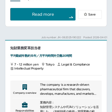
るぼし認定 (3つ星)への認定実績あり
価、外部弁護士との連絡、調整、知財（偽造
標準労働時間：7時間30分
品対策）、会社秘書業務ならびにコンプライ
アンス業務など多岐にわたる業務を担当しま
Read more
Save
す。
━━━━━━━━━━━━━━━#spotlightjob6
APAC Legalと密に連携し、事業を法務面か
ら支援する役割を担います。日常的に英語で
の文書読解、翻訳およびメール対応が発生し
ます。
Job number: JN -062025-190222
Posted: 2026-04-01
■具体的な業務内容
法務リスク評価日本・韓国における事業活動
知財業務変革担当者
に関連する法務リスクの一次評価
社内からの法務相談への法的一次対応（契
平均勤続年数約15年／月平均時間外労働20時間
約、広告、消費者保護、取引、労務等）
法務課題の整理およびAPAC Legal/外部弁護
7 - 12 million yen
Tokyo
Legal & Compliance
士へのエスカレーション
Intellectual Property
会社秘書業務日本および韓国の登記関連業務
日本および韓国のエグゼクティブマネージャ
ー／取締役の選任・解任プロセスのサポート
The company is a research-driven
（必要に応じて）など
pharmaceutical firm that discovers,
Company overview
develops, manufactures, and markets
法的文書のレビューと管理NDA、サービス契
innovative medicines. Leveraging
約、マーケティング契約、店舗関連契約、取
業務内容：
proprietary drug discovery technologies
引契約等の一次レビュー・修正案作成
知財管理システムやIT/AIソリューションを活
and global partnerships, it advances
Responsibilities
各部門との契約条件調整
用した、（知的財産の維持・管理業務の範囲
treatments in oncology, immunology,