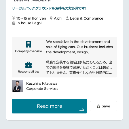
■具体的な業務内容
リーガルバックグラウンドをお持ちの方必見です!
グローバルポリシー、関連法令・規制の改定
や更新に沿った、ローカル内部規程および手
10 - 15 million yen
Aichi
Legal & Compliance
続きの導入・維持
In-house Legal
コンプライアンス・リスク評価に基づく、年
次コンプライアンスプログラムの設計・開
発・実行
ローカルマネジメントおよびグローバル・コ
We specialize in the development and
ンプライアンス部門向けのコンプライアンス
sale of flying cars. Our business includes
報告書・ダッシュボードの作成・管理
Company overview
the development, design,
従業員およびローカルマネジメントに対する
manufacturing, and sales of these
コンプライアンス関連の助言・コンサルテー
職務で定義する領域は多岐にわたるため、全
vehicles. We offer two distinctive
ションの提供
ての業務を単独で完遂いただくことは想定し
features: first, we provide flying cars
Responsibilities
営業、オペレーション、損害対応（クレー
ておりません。業務分担しながら段階的に組
capable of door-to-door transportation,
ム）、その他各部門の責任者と連携し、業務
織全体の法務レベルを引き上げていただくこ
and second, we offer cargo drones for
プロセス全体におけるコンプライアンス強化
とを期待しています。
transporting heavy goods. We recently
Kazuhiro Kitagawa
を推進
契約法務 ・ 交渉:
initiated manned flight tests, marking a
Corporate Services
コンプライアンスに関する社内研修の企画・
日英両言語を用いた、国内外の取引における
significant milestone in the development
設計・実施
契約書および重要文書の審査・ドラフト作
of flying cars in Japan and contributing
コンプライアンスに関する事項や照会につい
成・法的助言・交渉
to the creation of a new era of mobility.
Read more
Save
て、関係規制当局との窓口対応および調整業
相手方(国内外のベンダー・パートナー企業
務を遂行
等)との直接交渉を通じた、有利な条件の獲得
規制当局や業界団体向けの各種届出書類・報
およびリスクヘッジ
告書の作成
法務・ガバナンス基盤の整備:
従業員が関与するインシデントへの対応