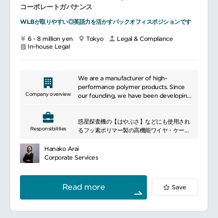
ー、交渉支援
(including non-disclosure agreements,
コーポレートガバナンス
海外事業の国外法務に関する事項
outsourcing agreements, master service
WLBが取りやすい◎英語力を活かすバックオフィスポジションです
新規サービス・事業スキームに関するリーガ
agreements, teaming agreements,
ルリサーチ、規制対応方針の策定
statement of work, amendment,
6 - 8 million yen
Tokyo
Legal & Compliance
顧客からのクレームに関する法的対応
settlement etc.) with customers,
In-house Legal
社内規程管理（改定・新設等）
teaming partners, and outside counsel as
商標権管理
requested by the client or the business
事業部門からの法律相談対応
Provide legal support with respect to
M＆Aに伴うPMI管理
account teams regarding legal
We are a manufacturer of high-
Pマークの運用、規程管理、更新管理
implications of specific terms and
performance polymer products. Since
旅行業法の運営・更新管理
conditions in existing contracts including
Company overview
our founding, we have been developing
全社的内部統制の対応
during transition & transformation and
products using our proprietary
外部法律事務所や専門家との連携・マネジメ
contract termination
technology, with a focus on
ント
Provide legal support and advice related
惑星探査機の【はやぶさ】などにも使用され
fluoropolymers. For over half a century,
将来的な組織拡大を見据えたメンバー育成、
to disputes Responsible for keeping
Responsibilities
るフッ素ポリマー製の高機能ワイヤ・ケーブ
we have contributed to the growth of
マネジメント
stakeholders abreast of the progress of a
ル製品などを開発製造するグローバルニッチ
Japan\'s high-tech industry. Currently,
case by creating reports and
企業が、
we provide high-quality hyper-polymer
Hanako Arai
総務メンバーのマネジメント総務業務全般
communicating verballyUnder minimal
【英文契約】を遂行するスペシャリストを募
products across various industrial sectors.
Corporate Services
（社内イントラ更新、修繕関連、防火防災関
supervision, serve as a trusted advisor to
集しています！
Particularly in advanced technology
連、購買関連、郵便、電話受付など）
members of the business team and
≪残業ほぼなし≫≪平均勤続18年≫≪リモー
fields such as electronics, healthcare,
各種保険管理（個人情報漏洩保険、損害保
company stakeholders.
トワーク可)≫
environment, space, and precision
Read more
Save
険、火災保険、各種旅行系の保険等）
ワークライフバランスも保ちやすく、スペシ
machinery, we are trusted as a solution
社内の安全衛生・防災体制の整備、オフィス
ャリスト採用のため、ご自身のキャリアを継
partner. All our products are designed
環境の維持管理
Works closely with multifunctional
続しやすいメリットも◎
and manufactured domestically in Japan,
teamsAs needed and according to
創業から70年余りの歴史を持ち、グローバル