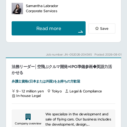
関、薬局、研究所等に医薬品・医療製品およ
to:Provide value added and solution
びデータソリューションを提供しているグロ
Samantha Labrador
oriented counseling.
ーバル企業です。
Corporate Services
Optimize local compliance rules and
中心静脈用カテーテルなどのリーディングカ
SOPs;
ンパニーとして、医療に欠かせない存在を目
Design and update local compliance
指しています。
Read more
Save
training materials an overall training plan;
━━━━━━━━━━━━━━━
Drive compliance ownership across the
■ポジションについて
organization
主に日本のコマーシャル部門および製造拠点
に対し、法務・コンプライアンスのサポート
Review and approve transactions and
を提供します。
Job number: JN -052026-204345
Posted: 2026-08-01
interactions with health care
事業に対し積極的な法務・コンプライアンス
professionals
サポートの提供
Support third party due diligence and
法務リーダー│空飛ぶクルマ開発×IPO準備参画◆英語力活
会社のコンプライアンス事項を管理し、契
overall risks management, including
約、紛争解決、およびモニタリングを実行
かせる
driving closure of red flags identified
法務・コンプライアンスに関する事項に関し
弁護士資格(日本または外国)をお持ちの方歓迎
Other incidental duties
て社内関係者にガイダンスと助言を提供
9 - 12 million yen
Tokyo
Legal & Compliance
■具体的な業務内容
In-house Legal
医療機器事業をサポートするため、積極的な
法務・コンプライアンスに関する助言と解決
策を提供します。
販売代理店契約、主要顧客・病院との契約、
We specialize in the development and
主要ベンダー・サプライヤーとの契約など、
sale of flying cars. Our business includes
コマーシャル部門および製造部門に関する契
Company overview
the development, design,