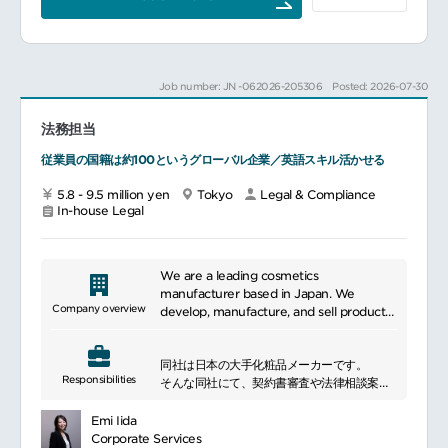
しています。
また、社内外への報告対応や関係部門との連
Additionally, we are committed to
同社製品は全て日本で設計開発～製造を行っ
携を通じて、コンプライアンス体制の強化と
offering services utilizing digital
ており、自社工場の製造装置開発までも、自
業務プロセスの高度化を推進していただきま
technology, providing convenient and
分たちで手掛けています。
す。
prompt services such as online contract
自社工場の製造設備は、ほぼ100％内製化で
━━━━━━━━━━━━━━━
procedures, insurance reviews, and
Job number: JN -062026-205306
Posted: 2026-07-30
きている状態です。
■主な業務内容
after-sales support.
また、カスタム仕様品が多いため競合が少な
コンプライアンス関連事案に関する調査、ヒ
く、価格競争に強いことが特徴です。そのた
法務担当
アリング、事実確認および原因分析
め利益率が非常に高い経営を維持できていま
関係当局や社内経営層への報告・エスカレー
従業員の国籍は約100というグローバル企業／英語スキル活かせる
す。
ション対応
━━━━━━━━━━━━━━━━━━━━━━━━━━━━━━
再発防止策および未然防止施策の企画・推進
5.8 - 9.5 million yen
Tokyo
Legal & Compliance
関係部門との連携によるコンプライアンス体
In-house Legal
制の強化
業務プロセスの改善およびリスク管理の推進
■魅力ポイント
We are a leading cosmetics
保険業法・関連法令の知識、顧客対応スキ
manufacturer based in Japan. We
ル、文書作成スキルが活かせる職場です。
Company overview
develop, manufacture, and sell products
保険業界・規制動向に関する知見を深めつ
related to beauty and health. Our
つ、対応することが出来ます。
products aim to meet the skincare and
同社は日本の大手化粧品メーカーです。
beauty needs of our customers by using
Responsibilities
━━━━━━━━━━━━━━━#spotlightjob2
そんな同社にて、契約書審査や法律相談案件
high-quality and effective ingredients.
に対応する人材を募集しています。
We focus on scientific research and
事業部門に寄り添ったビジネスパートナーと
innovation, incorporating the latest
Emi Iida
して化粧品ビジネスに限らず多様なビジネス
trends and technologies to continually
Corporate Services