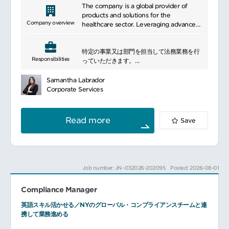
The company is a global provider of
products and solutions for the
Company overview
healthcare sector. Leveraging advanced
technologies and specialized expertise, it
helps healthcare professionals and
特定の事業又は部門を担当して法務業務を行
organizations address a wide range of
Responsibilities
っていただきます。
challenges. With a strong commitment
■具体的な業務内容
to quality and reliability, the company
事業部門に対し、企業活動に関する法的助
contributes to operational excellence
Samantha Labrador
言・サポートを提供
and improved patient experiences.
Corporate Services
各種契約書（売買、業務委託、ライセンス、
Through its global presence, it continues
不動産、人事関連、M&A等）の作成・レビュ
to create value and meet evolving needs
ー・交渉を担当
across the healthcare industry.
Read more
Save
法令・規制動向をモニタリングし、事業への
影響を評価
訴訟・紛争案件に関する法的リスク分析およ
び対応方針の策定支援
契約・取引における法務責任者として社内外
Job number: JN -032026-202095
Posted: 2026-08-01
関係者との調整を実施
リスクマネジメントや独占禁止法を含むコン
Compliance Manager
プライアンス関連の助言を提供
コンプライアンス教育や社内研修の企画・運
英語スキル活かせる／NYのグローバル・コンプライアンスチームと連
営を推進
携して業務進める
コーポレートガバナンスおよび各種委員会運
営をサポート