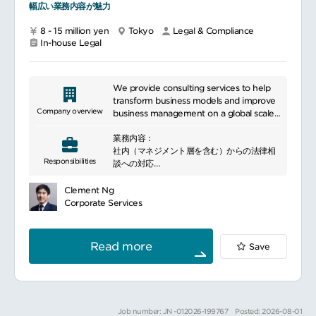
幅広い業務内容が魅力
Adequately handle queries from
agencies, brokers and policy holders, and
8 - 15 million yen
Tokyo
Legal & Compliance
negotiate terms and conditions as
In-house Legal
necessary.
We provide consulting services to help
transform business models and improve
Company overview
business management on a global scale.
Specifically, we address our clients\'
業務内容：
business challenges in a wide range of
社内（マネジメント層を含む）からの法律相
areas, including business strategy
Responsibilities
談への対応
development, operational efficiency
法務視点からのビジネス側へのサポート
improvement, revenue management
各種契約書の作成支援（和文、英文）
capability improvement, governance
Clement Ng
各種社内制度の設計・整備支援
enhancement, risk management, IT
Corporate Services
裁判等や官公庁の諸手続（特許出願を含む）
strategy development, and
調査等への対応
organizational human resource
法務トレーニングの企画と提供
management transformation. We
Read more
Save
法務室のインフラ等整備
support corporate growth and
部門横断PJへの参画
sustainable transformation in an
法律相談、契約書レビュー、ビジネス側への
increasingly globalized and complex
提言、プロジェクト参画など幅広く取り組ん
business environment.
でいただけます。
Job number: JN -012026-199767
Posted: 2026-08-01
また、当社はコンサルティング会社ですが、