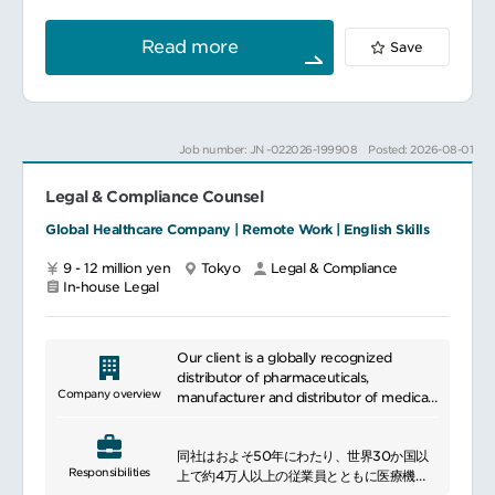
務対応
focus. As part of the team, whether
monitoring systems. We emphasize
契約条件や法務リスクの整理、社内関係者と
providing analysis, forecasting, or
environmental protection, social
Read more
Save
の調整・案件推進
reporting financial information, your
contribution, and corporate governance
application of accurate financial business
responsibilities, promoting sustainable
法務チームマネジメント法務業務全体の進捗
practices will play a fundamental role in
initiatives. Additionally, we provide
管理、優先順位付け、業務配分
how we impact the quality of life for
support information and educational
株式報酬制度、株式事務、株主総会関連業務
patients all over the world.Provide
tools for healthcare professionals
Job number: JN -022026-199908
Posted: 2026-08-01
に関するレビュー・支援
expertise on the company's ethics and
worldwide.
チーム運営、人材育成および関係部門との連
compliance program, including its global
携強化
Legal & Compliance Counsel
business practice standards, industry
codes and all interactions with health
Global Healthcare Company | Remote Work | English Skills
保険・知的財産関連業務各種ビジネス保険の
care providers.
構築・運用支援
Main responsibilities:
9 - 12 million yen
Tokyo
Legal & Compliance
特許・商標等の知的財産関連業務のサポート
Support global risk assessment and
In-house Legal
日本法・実務に関する助言および外部専門家
monitoring plan to ensure compliance
との連携・調整
and mitigate risks ;
Monitor compliance with healthcare
policies and procedures, development of
Our client is a globally recognized
※上記業務については、必要に応じてUK法務
complex testing templates and metrics
distributor of pharmaceuticals,
チームや外部法律事務所、弁理士等の専門家
for tracking and trending, and providing
Company overview
manufacturer and distributor of medical
と連携しながら推進いただきます。
appropriate guidance to internal
and laboratory products, and a provider
stakeholders
of performance and data solutions for
━━━━━━━━━━━━━━━#spotlightjob2
Drive and ensure a culture of ethics and
同社はおよそ50年にわたり、世界30か国以
healthcare facilities.
Responsibilities
compliance by closely partnering with
上で約4万人以上の従業員とともに医療機
commercial and cross-functional team