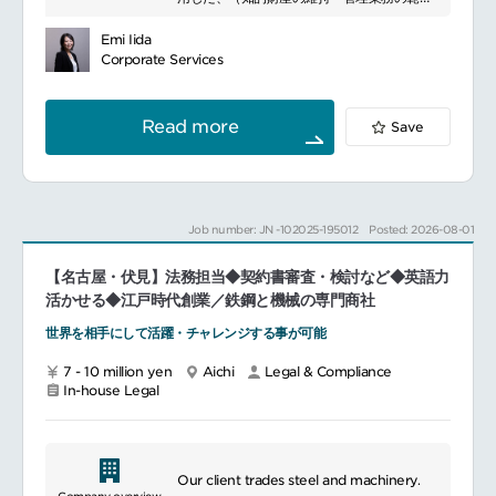
契約書管理（期限管理、台帳整備、電子保
を超えた）知財業務全般やその運用の効率
and rare diseases.
管、データベース運用）
化、高度化および変革の先導及び支援
Emi Iida
契約プロセスの標準化および効率化のサポー
Corporate Services
ト
外部弁護士との連絡・調整APAC Legalと協
Read more
Save
働し、日本・韓国の外部弁護士への依頼窓口
業務
依頼事項の背景情報の整理・提供、回答の社
内展開
社外弁護士作成文書の初期チェックおよび法
Job number: JN -102025-195012
Posted: 2026-08-01
的リスクの評価
知的財産 / 偽造品対策（Customs & Brand
【名古屋・伏見】法務担当◆契約書審査・検討など◆英語力
Protection）税関での偽造品差止め対応（行
活かせる◆江戸時代創業／鉄鋼と機械の専門商社
政相談、照会回答サポート）
世界を相手にして活躍・チャレンジする事が可能
社内・外部弁護士・税関との三者連携のコー
ディネート
7 - 10 million yen
Aichi
Legal & Compliance
偽造品情報の収集、整理、内部レポーティン
In-house Legal
グ
ブランド保護のためのIP関連資料・証憑の管
理
APAC/GlobalのIPチームと協働した偽造品対
策プロジェクトのサポート
Our client trades steel and machinery.