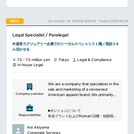
ます。
━━━━━━━━━━━━━━━
■業務内容
契約書の作成、審査（英文・和文契約書）
NEW
Job number: JN -062026-206425
Posted: 2026-08-06
ファイナンス契約（航空機・航空機エンジン
リース等）
各部門における法的問題のアドバイス、教育
Legal Specialist / Paralegal
M＆A及びPMIの法務サポート
外資系ラグジュアリー企業でのリーガルスペシャリスト職／英語スキ
■配属先情報
ル活かせる
◇法務・コンプライアンス室9名 （男性 3名
女性 6名）
7.5 - 7.5 million yen
Tokyo
Legal & Compliance
In-house Legal
9名のうち、7名は中途採用者が占める組織で
あるため、これまでのご経験を活かせる組織
です。また上下関係がフラットで自分の意見
を率直に言いやすく、組織内での意思疎通は
We are a company that specializes in the
しやすい組織です。将来的に当社及びグルー
sale and marketing of a renowned
プ会社における管理部門の中心となるような
Company overview
American apparel brand. We primarily
人材を目指していただきたいと考えます。
offer a range of fashion items including
■社員の定着率が高く長く働ける環境
bags, shoes, accessories, and clothing.
平均勤続年数14.4年
■ポジションについて
Our brand, created by world-famous
社員定着率86％
Responsibilities
有名ブランドおよびKoreaの法務・知財領域
designers, is known for its high-quality
平均有給休暇取得日数（リフレッシュ休暇含
を支える リーガルスペシャリスト ポジション
and stylish designs. We provide the
む）16.8日
です。
latest fashion trends and luxury styles to
Kei Akiyama
健康経営優良法人2025(ホワイト500)、え
契約書のレビューと管理、法的リスクの評
a wide range of consumers.
Corporate Services