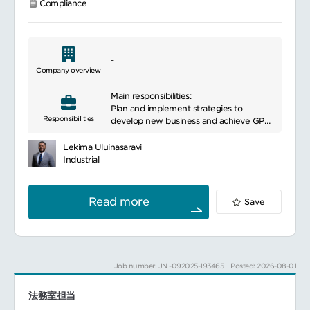
Compliance
人事と協力して懲戒委員会を実施します。
4.紛争・係争対応のフロント業務万一の争訟
━━━━━━━━━━━━━━━#spotlightjob10
案件発生時における事実関係の調査、証拠収
集、および外部弁護士との連携窓口
-
Company overview
※本職務で定義する領域は多岐にわたるた
め、全ての業務を単独で完遂いただくことは
Main responsibilities:
想定しておりません。業務分担しながら専門
Plan and implement strategies to
性を軸に段階的に対応範囲を広げていただき
Responsibilities
develop new business and achieve GPW
ます。
target by cooperating with his/her dept.
manager and regional team.
Lekima Uluinasaravi
Make decisions to accept, modify or
Industrial
reject insurance applications after
scrutiny of all the required studies
regarding risk involved.
Read more
Save
Maintain and develop the distribution
channels to constantly obtain
submissions and renewal businesses.
Generate underwriting profit and control
L/R of his/her and team’s portfolio.
Job number: JN -092025-193465
Posted: 2026-08-01
Collaborate with the regional/global
team and utilize the companies’s best
法務室担当
practices for underwriting, product
development, and marketing activities.