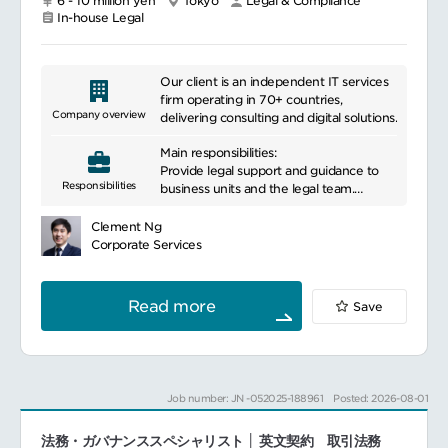
6 - 10 million yen
Tokyo
Legal & Compliance
体の法務力強化を主導する。
盤を整え、事業の挑戦を後押しする」
In-house Legal
そんな戦略的な役割を担っていただきたいと
考えています。
Our client is an independent IT services
━━━━━━━━━━━━━━━
firm operating in 70+ countries,
■ポジションについて
Company overview
delivering consulting and digital solutions.
経営陣や事業責任者と密に連携し、法務領域
から事業推進をリードしていただくととも
Main responsibilities:
に、総務領域でも経営基盤を支えていただき
Provide legal support and guidance to
Responsibilities
ます。
business units and the legal team.
契約審査やコンプライアンス対応だけではな
Assist in the development and
く、新規事業やアライアンス、海外展開とい
implementation of legal strategies.
Clement Ng
ったチャレンジングな取り組みに対して法務
Collaborate on contract negotiations and
Corporate Services
戦略を設計し、成長の加速を支えていただき
compliance matters.
ます。
Contribute to Board Matters and
総務領域では、会社運営の円滑化と組織の生
corporate governance compliance.
Read more
Save
産性向上に向けた施策を推進し、経営のパー
Assist with Real Estate matters, including
トナーとして全社の基盤整備をお任せしま
property management.
す。
Support the firm's Cybersecurity and
■具体的な業務内容
data protection efforts.
法務株主総会・取締役会・執行役員会の事務
Offer assistance on Securities and
Job number: JN -052025-188961
Posted: 2026-08-01
局運営
Financial Regulations.
契約書（国内外取引、業務提携、M&A関連
Drafts, reviews and negotiates legal
等、和文・英文）のドラフト作成、レビュ
法務・ガバナンススペシャリスト │ 英文契約 取引法務
documents and commercial agreements