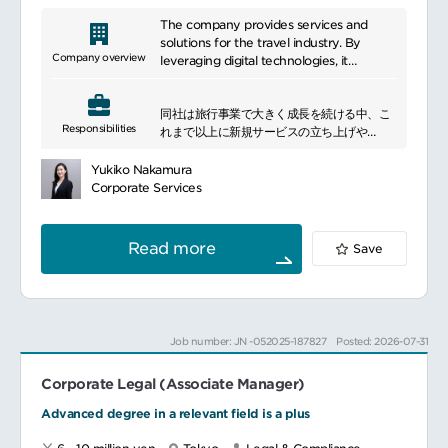
■当ポジションの魅力：当社法務部はまだまだ
小さい組織ですが、これから大きくなってい
The company provides services and
かなければならない組織です。このため、も
solutions for the travel industry. By
ちろん定型的な業務も少なくありませんが、
Company overview
leveraging digital technologies, it
個々人の課題解決力を駆使して、新しい取
supports business operations and service
引、新しい分野に取り組むことができます。
delivery for organizations across the
事業部門と一体となって「会社を強くする」
同社は旅行事業で大きく成長を続ける中、こ
sector. Through collaboration with a
Responsibilities
ことに貢献できます。
れまで以上に新規サービスの立ち上げや
diverse network of partners, the
外部企業とのアライアンス、将来的な海外展
company helps improve user
■身に着けられるスキル：実践的な契約書審
開など、挑戦的な取り組みを加速させていま
experiences and operational efficiency.
Yukiko Nakamura
査、検討および作成スキル
す。
By adapting to evolving market
Corporate Services
事業部門とのやり取りで培われるコミュニケ
この度事業の成長・拡大に伴い、上場グルー
conditions and customer needs, it
ーションスキル
プとしてのガバナンスを強化しつつも、スピ
continues to drive value creation and
問題の発見、特定、解決の中で培われる課題
ード感を持って事業を前進させるために、
sustainable growth.
Read more
Save
解決力
【法務・総務の両面から経営を支えるマネー
ジャーポジション】
■想定されるキャリアパス：◇入社1～3年後：
を新設
OJT教育を通じて、幅広い経験を蓄積する。
しました。
◇入社4～6年後：国内法務・海外法務・コン
法務の専門性を軸にしながらも、総務領域を
Job number: JN -052025-187827
Posted: 2026-07-31
プライアンスなど専門分野を担当し、担当分
含めた管理部門全体の基盤づくりを担ってい
野での専門性を高めつつ、経営判断への情報
ただきます。
提供や営業部署との関係強化を担う。
Corporate Legal (Associate Manager)
将来的には、現管理部から法務部を独立させ
◇入社7年~10年後：専門分野における中核人
る構想もあり、部長レイヤー以上
Advanced degree in a relevant field is a plus
材として、より高度な案件対応や教育・マネ
を目指せるポジションです。
ジメント業務、経営層への説明など、組織全
「経営に近い立場から全社の成長を支える基