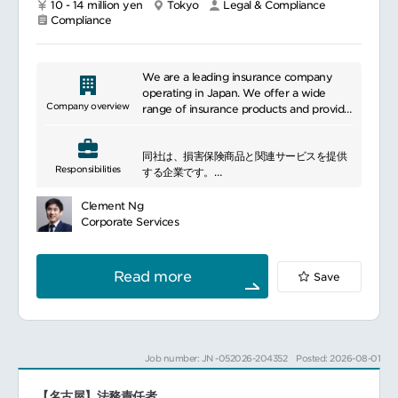
10 - 14 million yen
Tokyo
Legal & Compliance
外部法律事務所を管理し、法務案件全般をリ
Compliance
ード
■働く環境
フレックスタイム（コアタイムなし）
We are a leading insurance company
在宅勤務可
operating in Japan. We offer a wide
Company overview
range of insurance products and provide
━━━━━━━━━━━━━━━#spotlightjob3
non-life insurance services to individual
and corporate clients. We offer a diverse
同社は、損害保険商品と関連サービスを提供
range of insurance products, including
Responsibilities
する企業です。
automobile, fire, and personal accident
コンプライアンス部門は、新たなリーダーシ
insurance, and provide plans tailored to
ップのもと、
meet the insurance needs of our
Clement Ng
真にグローバルな機能へと進化する過程にあ
customers. We emphasize high quality
Corporate Services
ります。
customer service and efficient
この変革を推進するため、
responses, earning the trust of our
【コンプライアンス・マネージャー】
clients. In addition, we are committed to
Read more
Save
を募集します。
stable operations and growth, leveraging
━━━━━━━━━━━━━━━
our years of experience and expertise.
■ポジションについて
With our leadership in the insurance
ローカルおよびグローバル両面でのコンプラ
industry, customer protection and
イアンス施策の導入・運用、リスクアセスメ
satisfaction are our top priorities.
Job number: JN -052026-204352
Posted: 2026-08-01
ント、規制報告を管掌し、ニューヨークに拠
点を置くグローバル・コンプライアンスチー
【名古屋】法務責任者
ムと主体的に連携していただきます。