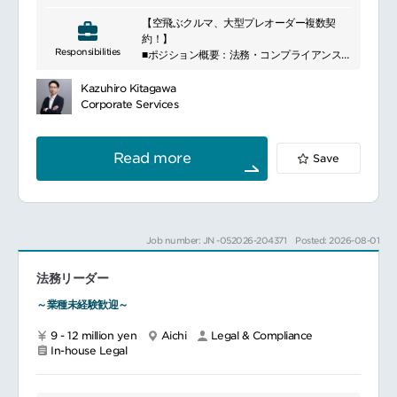
約書の作成、交渉、レビューを行います。
manufacturing, and sales of these
ヘルスケア業界における法規制および執行の
【空飛ぶクルマ、大型プレオーダー複数契
vehicles. We offer two distinctive
動向を予測し、それらの動向がもたらす機会
約！】
features: first, we provide flying cars
と課題に対応できるように準備します。
Responsibilities
■ポジション概要：法務・コンプライアンスチ
capable of door-to-door transportation,
事業戦略に意見を述べ、部門横断的に業務上
ームのリーダーとして、グループマネージャ
and second, we offer cargo drones for
の問題を解決します。
ー(法務責任者)の戦略を現場レベルで実行に
transporting heavy goods. We recently
Kazuhiro Kitagawa
予算内で、必要に応じて外部弁護士と様々な
移すための実務統括と、メンバーのマネジメ
initiated manned flight tests, marking a
Corporate Services
プロジェクトで連携します。
ントを担当いただきます。当社が手がける空
significant milestone in the development
ガイドラインおよび規制に準拠して販促資料
飛ぶクルマ事業は、前例のない法的・社会的
of flying cars in Japan and contributing
をレビューします。
課題に直面しています。それらを支えるコー
to the creation of a new era of mobility.
Read more
Save
必要に応じて、グローバルなプロジェクトを
ポレート側の基盤として、契約実務からIPO
主導しまたは参加します。
準備までをハンズオンでリードし、組織の規
コーポレートIPチームと協力し、知的財産を
律と機動力を両立させることがミッションで
保護します。
す。
法務またはコンプライアンスの問題が発生す
■仕事詳細：本職務で定義する領域は多岐にわ
Job number: JN -052026-204371
Posted: 2026-08-01
るあらゆる部門（人事、財務、研究開発、
たるため、全ての業務を単独で完遂いただく
QRA、マーケティング、営業、IDP、ITな
ことは想定しておりません。業務分担しなが
ど）をサポートします。
法務リーダー
ら専門性を軸に段階的に対応範囲を広げてい
事業に影響を与える既存および新規の法規制
ただきます。
～業種未経験歓迎～
の動向について法務調査を行い、ガイダンス
1.契約・法務実務の管理事業部門・開発部門か
を提供します。
らの法務相談への一次対応およびメンバー回
9 - 12 million yen
Aichi
Legal & Compliance
適切なガバナンスと管理を実現しつつ、法務
答レビュー
In-house Legal
サポートの迅速性と有効性を確保するため、
国内外の重要契約(共同開発、機体販売、サプ
契約処理に関連する業務フローを強化しま
ライチェーン構築等)の審査・起案・法的助
す。
言・交渉