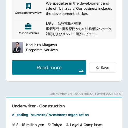
FCPA、医薬品医療機器等法、公正競争規
登記申請、届出書の作成、および印章・原本
We specialize in the development and
約、贈収賄防止法、独占禁止法、個人情報保
管理フローの厳格な運用
sale of flying cars. Our business includes
護法を含む、社内ポリシー、適用される法令
Company overview
the development, design,
および規制への準拠を確保するために必要な
2.IPO準備・リスク管理IPO準備に伴う法務関
manufacturing, and sales of these
管理体制を整備します。
連資料の整備・内部統制への対応支援
1.契約・法務実務の管理
vehicles. We offer two distinctive
必要に応じて、社内調査および関連する聞き
コンプライアンス実務
事業部門・開発部門からの法務相談への一次
features: first, we provide flying cars
取りを支援します。
Responsibilities
対応およびメンバー回答レビュー
capable of door-to-door transportation,
医療従事者との交流を含む継続的な活動が、
3.チーム運営・メンバー育成メンバーのタス
国内外の重要契約(共同開発、機体販売、サプ
and second, we offer cargo drones for
倫理的交流に関する業界の規範と要件を満た
ク管理、進捗確認、およびアウトプットのク
ライチェーン構築等)の審査・起案・法的助
transporting heavy goods. We recently
Kazuhiro Kitagawa
していることを確認するため、部門横断的に
オリティコントロール
言・交渉
initiated manned flight tests, marking a
Corporate Services
協力し、それらの規範と要件への準拠を監査
若手メンバーへの法務実務スキル(ドラフティ
登記申請、届出書の作成、および印章・原本
significant milestone in the development
します。
ングや法的思考)の直接指導
管理フローの厳格な運用
of flying cars in Japan and contributing
グローバルコンプライアンスポリシーと手順
案件に応じた外部弁護士との日常的なリレー
to the creation of a new era of mobility.
Read more
Save
の実施、従業員への法務・コンプライアンス
ション管理
2.IPO準備・リスク管理
研修プログラム、業務プロセスの合理化な
IPO準備に伴う法務関連資料の整備・内部統
ど、グローバル法務・コンプライアンスチー
4.紛争・係争対応のフロント業務万一の争訟
制への対応支援
ムと協力します。
案件発生時における事実関係の調査、証拠収
コンプライアンス実務
コンプライアンストレーニングを設計し、実
集、および外部弁護士との連携窓口
施します。
Job number: JN -122024-181192
Posted: 2026-08-01
3.チーム運営・メンバー育成
第三者デューデリジェンスをサポートおよび
■主な導入リーガルテック・システム：
メンバーのタスク管理、進捗確認、およびア
実施し、リスクの緩和計画を提案します。
ContractS(契約ライフサイクル管理システ
Underwriter - Construction
ウトプットのクオリティコントロール
内部監査チームと協力して、コンプライアン
ム)
若手メンバーへの法務実務スキル(ドラフティ
スリスク評価とモニタリングを実施します。
A leading insurance/investment organization
LegalForce
ングや法的思考)の直接指導
日本のコンプライアンス委員会を運営または
BUSINESS LAWYERS LIBRARY
案件に応じた外部弁護士との日常的なリレー
8 - 15 million yen
Tokyo
Legal & Compliance
積極的に参加します。
Practical Law（トムソンロイター）
ション管理