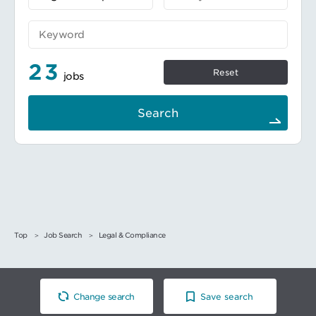
択制）
年金・資産運用サポート
労使協働による働き方・職場環境改善体制
など
23
━━━━━━━━━━━━━━━#spotlightjob2
Reset
jobs
Search
Top
Job Search
Legal & Compliance
Change search
Save search