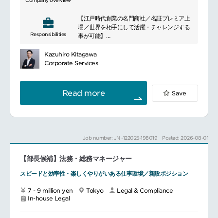
Company overview
Global / APAC Legal との協働Globalおよ
びAPAC Legalからの依頼事項の対応
【江戸時代創業の名門商社／名証プレミア上
APAC/グローバル規程のローカライズおよび
場／世界を相手にして活躍・チャレンジする
日本・韓国への展開サポート
Responsibilities
事が可能】
コンプライアンス資料作成、研修運用サポー
■業務内容：和文・英文の契約書の審査、検
ト、データ管理
討、作成
Kazuhiro Kitagawa
各種法律相談対応、紛争対応、訴訟対応
Corporate Services
その他の法務サポート法改正情報（日本・韓
M&Aや新規ビジネスへの対応
国）の調査、収集、整理、社内共有
コンプライアンス対応
トラブルシューティングの一次対応（顧客ク
許認可の管理、対応
Read more
Save
レーム、取引先問題など）
子会社管理体制の整備（法務分野）
社内向け法務・知財勉強会資料の作成
行政対応の事務サポート（届出・照会など）
■入社後に期待する役割：単なる文書の修正・
グローバルおよびAPAC法務部門から指示さ
作成にとどまる契約書関連業務ではなく、事
れるその他プロジェクトへの対応
業部門とのやり取りの中で、実態に沿った契
Job number: JN -122025-198019
Posted: 2026-08-01
約書の審査、検討、作成ができる。
事業部門とのコミュニケーションから、法務
━━━━━━━━━━━━━━━#spotlightjob2
【部長候補】法務・総務マネージャー
部の視点から潜在的なリスクやチャンスが発
見できる。
スピードと効率性・楽しくやりがいある仕事環境／新設ポジション
「NO」には代替策を、「YES」には付加価
値を提供する姿勢で、事業部門に対して分か
7 - 9 million yen
Tokyo
Legal & Compliance
りやすいアドバイス・説明を行うことができ
In-house Legal
る。