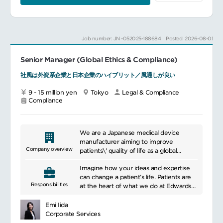
じて、事業部門およびコーポレート部門を法
in developing new drugs, contributing to
務面からサポートします。
the advancement of medicine. We
日常的な契約法務・事業法務を主体的に推進
adhere to strict regulatory and quality
しながら、必要に応じて海外の法務チームや
control standards to ensure the safety
Job number: JN -052025-188684
Posted: 2026-08-01
外部専門家と連携して業務を進めていただき
and efficacy of our products.
ます。
Additionally, we prioritize providing
Senior Manager (Global Ethics & Compliance)
特に新規事業や日本企業との提携案件では、
accurate information and support to
法的論点の整理や契約条件の確認、社内調整
healthcare professionals and patients.
社風は外資系企業と日本企業のハイブリット／風通しが良い
などを担い、事業成長に貢献いただくポジシ
ョンです。
9 - 15 million yen
Tokyo
Legal & Compliance
Compliance
■具体的な業務内容
日常法務・契約関連業務各種契約書の作成・
審査・管理および法務リスクに関する助言
契約管理体制の運用（電子保管、押印・電子
We are a Japanese medical device
署名対応を含む）
manufacturer aiming to improve
社内規程・各種ポリシーの作成・改定および
Company overview
patients\' quality of life as a global
運用支援
medical company. We develop,
人事・総務部門と連携した制度運用および株
Imagine how your ideas and expertise
manufacture, sell, and service medical
式報酬関連の法務サポート
can change a patient’s life. Patients are
devices for the treatment and
Responsibilities
at the heart of what we do at Edwards
measurement of severe cardiovascular
事業開発（BD）案件の法務支援M&A、ライ
Lifesciences. Our Finance teams work
diseases, particularly excelling in artificial
センス、業務提携、出資案件等における日本
hard to optimize our current and long-
heart valves and valvuloplasty products
Emi Iida
側法務窓口業務
term success and enable our ongoing
for valve disease treatment, as well as
Corporate Services
日本企業・大学等との交渉における契約・法
strategy of innovation, leadership, and
critical care products like hemodynamic