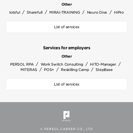
Other
/
/
/
/
lotsful
Sharefull
MIRAI-TRAINING
Neuro Dive
HiPro
List of services
Services for employers
Other
/
/
/
PERSOL RPA
Work Switch Consulting
HITO-Manager
/
/
/
MITERAS
POS+
Reskilling Camp
StepBase
List of services
© PERSOL CAREER CO., LTD