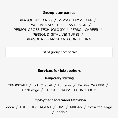
Group companies
/
/
PERSOL HOLDINGS
PERSOL TEMPSTAFF
/
PERSOL BUSINESS PROCESS DESIGN
/
/
PERSOL CROSS TECHNOLOGY
PERSOL CAREER
/
PERSOL DIGITAL VENTURES
PERSOL RESEARCH AND CONSULTING
List of group companies
Services for job seekers
Temporary staffing
/
/
/
/
TEMPSTAFF
Job Checkit
funtable
Flexible CAREER
/
Chall-edge
PERSOL CROSS TECHNOLOGY
Employment and career transition
/
/
/
/
doda
EXECUTIVE AGENT
BRS
MIIDAS
doda challenge
/
doda X