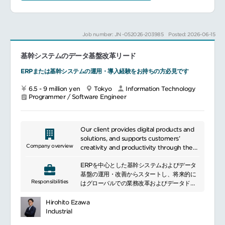
ユーザーとの関係構築、円滑なシステム導入
を担う
ユーザーからの問い合わせ対応、改善強化に
関する要望の分析・検討・実行
Job number: JN -052026-203985
Posted: 2026-06-15
継続的なトラブルシューティングを提供する
ためのコミュニケーション
基幹システムのデータ基盤改革リード
※夜間休日の対応あり１．職務領域および隣
ERPまたは基幹システムの運用・導入経験をお持ちの方必見です
接領域のインシデント対応２．職務領域およ
び隣接領域の臨時作業
6.5 - 9 million yen
Tokyo
Information Technology
Programmer / Software Engineer
Our client provides digital products and
solutions, and supports customers’
Company overview
creativity and productivity through the
development and sales of cameras and
ERPを中心とした基幹システムおよびデータ
audio equipment, leveraging high-quality
基盤の運用・改善からスタートし、将来的に
technology.
Responsibilities
はグローバルでの業務改革およびデータドリ
ブン経営の実現に向けた戦略立案・プロジェ
クト推進をリードしていただきます。
Hirohito Ezawa
＜入社直後＞ERP（日本、中国、香港、豪
Industrial
州）の運用および改善