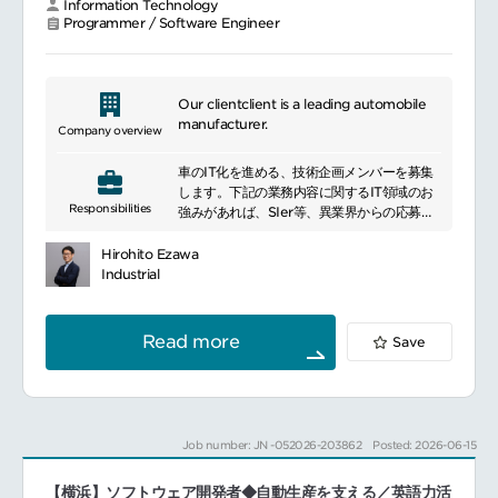
Information Technology
Programmer / Software Engineer
Our clientclient is a leading automobile
manufacturer.
Company overview
車のIT化を進める、技術企画メンバーを募集
します。下記の業務内容に関するIT領域のお
Responsibilities
強みがあれば、SIer等、異業界からの応募も
歓迎です。ご自身の強みに応じて、下記のよ
うな業務をお任せします。
Hirohito Ezawa
UX/車載ディスプレイやデジタルコックピッ
Industrial
ト領域車内の操作感やディスプレイ表示、イ
ンターフェース設計など、「使いやすさ・見
やすさ」に関わる戦略企画をお願いします。
Read more
Save
インフォテインメント（ナビ・音楽・通信な
ど）を統合したデジタル空間の設計をお願い
します。
コネクティッド領域（クラウド・スマホ・車
Job number: JN -052026-203862
Posted: 2026-06-15
載連携）車をインターネットにつなぎ、クラ
ウドやスマホと連携する技術の企画をお願い
【横浜】ソフトウェア開発者◆自動生産を支える／英語力活
します（遠隔操作など）。