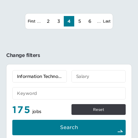
コミュニケーション：Slack
チケット管理:Jira、asana、trello、backlog
セキュリティ・自動化：OWASP ZAP、
…
…
Burp Suite、Sider（Brakeman）Snyk、
2
3
4
5
6
First
Last
VAddy、Dockle、Trivy
Change filters
175
Reset
jobs
Search