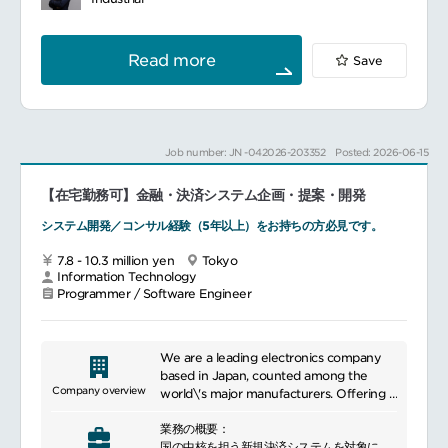
テムを実現、アフターサポートまでを担当し
stewardship and sustainable
ます。
development, promoting recycling
ユーザーは海外の生産・物流拠点も対象であ
programs and the development of eco-
Read more
Save
り、各地域の特性を活かしたグローバルな最
friendly products.
適生産をITで実現するグローバルな仕組み構
築も担当頂く可能性もあります。
なお、同社は業務システムの社内開発（内
製）に拘りつつも、Microsoft365等のツール
Job number: JN -042026-203352
Posted: 2026-06-15
を活用した開発も取り入れています。
【在宅勤務可】金融・決済システム企画・提案・開発
（1）新規業務システムの企画・プロジェクト
推進
システム開発／コンサル経験（5年以上）をお持ちの方必見です。
スマートファクトリー化
販売・調達を含めたサプライチェーン改革
7.8 - 10.3 million yen
Tokyo
およびグローバルな最適生産を実現する仕組
Information Technology
みの企画、実現までのプロジェクト推進
Programmer / Software Engineer
（2）オープン系システム（Web、IoT）の
開発・保守
基幹システムと共存する形で、スマートファ
We are a leading electronics company
クトリー化を実現に向けた様々なオープン系
based in Japan, counted among the
Company overview
システムを構築しています。国内・海外の生
world\'s major manufacturers. Offering a
産・物流現場の業務システムの開発・保守
wide range of products, we provide
生産技術部門と連携したIoT活用による製造現
業務の概要：
diverse solutions in fields such as energy,
場のDX化実現
国の中核を担う新規決済システムを対象に、
information, communication, automotive,