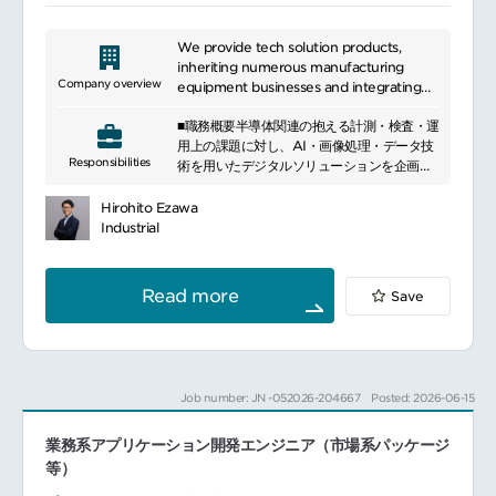
We provide tech solution products,
inheriting numerous manufacturing
Company overview
equipment businesses and integrating
trading and manufacturing functions to
■職務概要半導体関連の抱える計測・検査・運
offer a wide range of products. Our
用上の課題に対し、AI・画像処理・データ技
business includes inheriting surface
Responsibilities
術を用いたデジタルソリューションを企画・
mount system business, LCD and hard
実装を支援するポジションです。装置・計測
disk-related manufacturing equipment
データを起点に、課題の構造化・仮説立案、
business, and semiconductor post-
Hirohito Ezawa
最先端のAI・データ技術の活用や最適なツー
process manufacturing equipment
Industrial
ルの選定、開発スコープの定義など、上流工
business, seamlessly integrating trading
程から携わっていただきます。要件定義から
and manufacturing functions.
データ分析モデルの構築、ソフトウェア実装
Read more
Save
までの一連のプロセスをチームで推進し、単
なる分析・PoC要員ではなく、プロジェクト
／チームのサブリーダーとして、上流工程か
ら実装までを主導的に推進する役割を期待し
ています。また、成果物の権利化・学会発表
Job number: JN -052026-204667
Posted: 2026-06-15
までを担います。
■職務詳細以下の業務をチームのサブリーダー
業務系アプリケーション開発エンジニア（市場系パッケージ
としてリード・推進していただきます。1.課題
分析・企画フェーズ（上流）半導体計測・検
等）
査・製造プロセスに関する課題の整理・構造