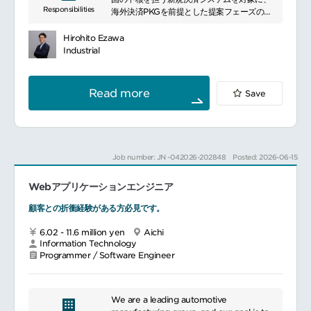
Responsibilities
海外決済PKGを前提とした提案フェーズのチ
healthcare, construction, finance, and
ームリードをお任せします。
services. We prioritize research and
（3）Microsoft365を活用したシステム開
事業要件とシステム要件を整理しながら、海
development, driving innovative
Hirohito Ezawa
発、およびEUC/市民開発の推進支援
外PKGベンダとの英語での折衝、社内外の多
technology and product development.
Industrial
煩雑な事務業務の改善、熟練者ノウハウの形
様な関係者調整を牽引していただきます。
Serving a broad spectrum of customers
式知化、コミュニケーション活性化を目的に
受注後は、そのまま開発フェーズに参画し、
domestically and internationally, we
ITツールを活用した業務環境の刷新を進めて
海外PKG適用方針やベンダ調整を主導しま
contribute to the advancement of
Read more
Save
います、Power Platformを活用した事務作
す。
industries.
業改善の高速開発
各部門のEUC/市民開発体制の構築を推進す
具体的な業務内容：
る活動運営
プレ～提案フェーズにおける要件整理、RFI
／RFP構成案・提案骨子の作成
Job number: JN -042026-202848
Posted: 2026-06-15
※情報処理部門（データ入力等）のお仕事で
営業、企画、アプリ／インフラ、研究開発部
はありません
門を巻き込んだ論点整理と方針策定
Webアプリケーションエンジニア
海外パッケージベンダとの英語会議・メール
対応（機能／非機能・制約条件確認）
顧客との折衝経験がある方必見です。
各検討チームのインプット集約、体制・スケ
ジュール・リスク管理
6.02 - 11.6 million yen
Aichi
上位マネジメントおよび顧客向け報告・説明
Information Technology
資料の作成
Programmer / Software Engineer
受注後の開発工程における海外PKG適用・変
更調整のリード
We are a leading automotive