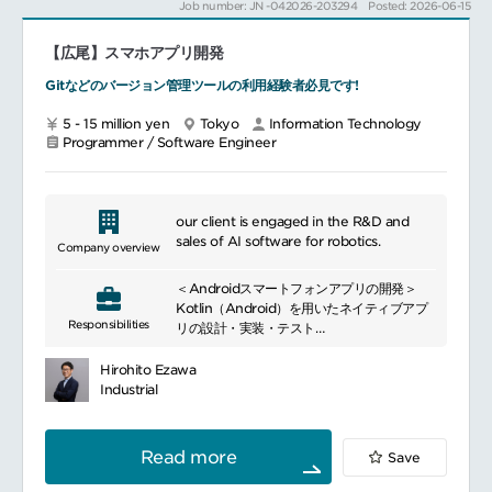
Job number: JN -042026-203294
Posted: 2026-06-15
ロントエンド開発（設計～実装～テスト）
バックエンド／サーバサイドアプリケーショ
【広尾】スマホアプリ開発
ン開発（API設計・実装）
データベース設計・構築・運用（特に
Gitなどのバージョン管理ツールの利用経験者必見です!
MySQL系）
5 - 15 million yen
Tokyo
Information Technology
＜AWSを用いたインフラ設計・構築・運用＞
Programmer / Software Engineer
ECS、S3、RDS、Lambdaを中心としたア
ーキテクチャ設計・実装
セキュリティ設計（認証・認可・ネットワー
ク構成など）
our client is engaged in the R&D and
データストレージの設計・運用・パフォーマ
sales of AI software for robotics.
Company overview
ンスチューニング
＜Androidスマートフォンアプリの開発＞
＜日本語LLMを用いた機能開発＞ 日本語サー
Kotlin（Android）を用いたネイティブアプ
ビス向けの大規模言語モデル活用・連携
Responsibilities
リの設計・実装・テスト
LLMを利用した機能の設計・実装・API連携
UI／UXデザインに基づいた画面実装・機能
実装
＜要件定義～プロジェクト推進＞プロダクト
Hirohito Ezawa
＜品質管理・コードレビュー＞チームメンバ
要件の理解・技術要件への落とし込み
Industrial
ーとのコードレビューを通じた品質向上・ナ
リスク管理・スケジュール管理
レッジ共有
マルチタスク環境下での優先順位付けとタス
パフォーマンス改善・クラッシュ対応などの
ク遂行
Read more
Save
継続的な改善
＜バックエンド／クラウドとの連携＞AWSな
＜チーム開発＞Git、Jiraを用いたアジャイル