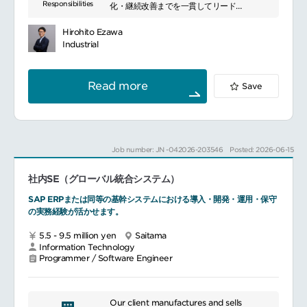
Responsibilities
化・継続改善までを一貫してリード
エージェントAI等の最新技術を活用した業務
改革の企画・実装
Hirohito Ezawa
海外拠点（米州・欧州・アジア・中東）との
Industrial
連携によるグローバルDXの推進
具体的には：
SAP S/4HANAを中心としたグローバル刷新
Read more
Save
に関する戦略・構想の策定
プロジェクト企画（計画・体制・予算）およ
び推進リード（要件定義～設計～導入～テス
ト～展開）
稼働後の安定化、保守・運用最適化、継続的
Job number: JN -042026-203546
Posted: 2026-06-15
な改善（データ活用・AI活用を含む）
海外拠点との連携・ガバナンス運営、グロー
社内SE（グローバル統合システム）
バル標準化の推進
SAP ERPまたは同等の基幹システムにおける導入・開発・運用・保守
の実務経験が活かせます。
5.5 - 9.5 million yen
Saitama
Information Technology
Programmer / Software Engineer
Our client manufactures and sells