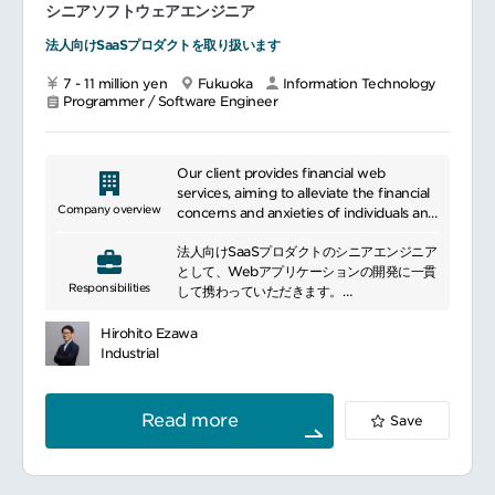
シニアソフトウェアエンジニア
法人向けSaaSプロダクトを取り扱います
7 - 11 million yen
Fukuoka
Information Technology
Programmer / Software Engineer
Our client provides financial web
services, aiming to alleviate the financial
Company overview
concerns and anxieties of individuals and
businesses through the power of
法人向けSaaSプロダクトのシニアエンジニア
technology, and become the ultimate
として、Webアプリケーションの開発に一貫
"money platform" for everyone. Our
Responsibilities
して携わっていただきます。
main services include automated
household accounting and asset
使用ツール：
management for individuals, economic
Hirohito Ezawa
Biz基盤：Marketo、SalesForce、HubSpot
media, and a financial product
Industrial
リポジトリ管理：GitHub
comparison platform. For businesses, we
CI/CD：CircleCI、bitrise、ArgoCD、
offer cloud services and B2B deferred
CodeBuild、Github Action
payment services.
Read more
Save
開発環境:Vagrant、Docker、Terraform
Enterprise
監視：DataDog、Rollbar、Bugsnag、
Sently、New Relic