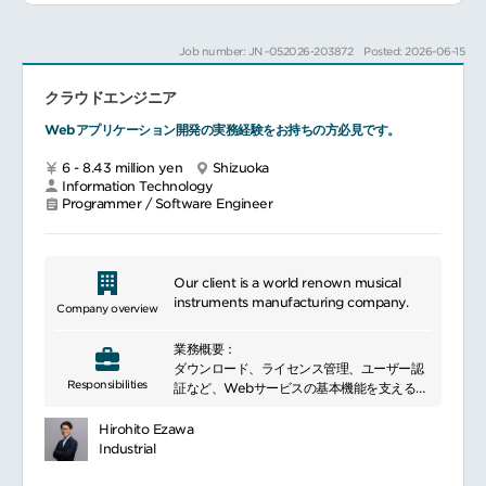
ーリングシステムを組み合わせることで、お
客様の工場に最適なソリューションを実現し
Job number: JN -052026-203872
Posted: 2026-06-15
ています。本ポジションでは、自動生産を支
えるスケジューリングシステムの開発、シス
クラウドエンジニア
テム導入、技術サポート業務に携わっていた
だきます。また、ご経験に応じて、ドイツ製
Webアプリケーション開発の実務経験をお持ちの方必見です。
ソフトウェア製品を基盤としたスマートファ
クトリーソリューション全体のシステム構
6 - 8.43 million yen
Shizuoka
築、設定、導入支援にも参画いただくことが
Information Technology
可能です。
Programmer / Software Engineer
■業務詳細：（1）スケジューリングシステム
の設計・開発スケジューリングシステムに関
するユースケース整理、機能・非機能要件の
定義
Our client is a world renown musical
概要設計、詳細設計の実施および設計ドキュ
instruments manufacturing company.
Company overview
メントの作成
C#／.NET 等を用いたアプリケーション開発
業務概要：
ユニットテストの設計・実施、品質改善
ダウンロード、ライセンス管理、ユーザー認
お客様工場での実機を用いたオンサイトテス
Responsibilities
証など、Webサービスの基本機能を支える開
ト
発に携わっていただきます。フロントエンド
ログ解析、原因究明を含むトラブルシューテ
では、ユーザーにとって使いやすく快適な体
Hirohito Ezawa
ィングおよび不具合修正
験の設計・実装を、バックエンドでは、スケ
Industrial
（2）開発成果物の導入・技術サポート※開発
ーラブルで堅牢なシステムの設計・運用を担
したシステムの顧客展開までを担当システム
当していただきます。