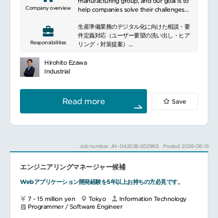
manufacturing group, and our goal is to
Company overview
help companies solve their challenges
through IT solutions. In particular, we
生産準備業務のデジタル化に向けた相談・要
offer solutions in a wide range of
件定義対応（ユーザー要望の洗い出し・ヒア
technology areas, such as cloud services,
Responsibilities
リング・対策提案）
security, and digital engineering. In
顧客要望実現に向けた技術検証（例：Power
addition, we have strengths in
系を使用したPoC）および顧客内開発
automotive software and network
Hirohito Ezawa
ブリッジSEとして受託開発案件の創出／社内
security. We leverage our global network
Industrial
開発部隊への連携
to build and optimize the IT
協力会社との連携および進捗管理（協力会社
infrastructure that supports a
にて開発・運用、一部現場のインフラ運用サ
company\'s business, thereby improving
Read more
Save
ポートを担っています）
operational efficiency and reducing
costs.
Job number: JN -042026-202965
Posted: 2026-06-15
エンジニアリングマネージャー候補
Webアプリケーション開発経験を5年以上お持ちの方必見です。
7 - 15 million yen
Tokyo
Information Technology
Programmer / Software Engineer