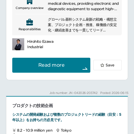
medical devices, providing electronic and
Company overview
diagnostic equipment to support high-
quality diagnosis and treatment in
グローバル基幹システム刷新の戦略・構想立
healthcare settings.
案、プロジェクト企画・推進、稼働後の安定
Responsibilities
化・継続改善までを一貫してリード
エージェントAI等の最新技術を活用した業務
改革の企画・実装
Hirohito Ezawa
海外拠点（米州・欧州・アジア・中東）との
Industrial
連携によるグローバルDXの推進
「基幹システム刷新」「エージェントAIの実
装」「経営課題に直結したDX戦略」の三位一
Read more
Save
体の変革を中核リーダーとして推進
具体的には
SAP S/4HANAを中心としたグローバル刷新
に関する戦略・構想の策定
プロジェクト企画（計画・体制・予算）およ
Job number: JN -042026-203742
Posted: 2026-06-15
び推進リード（要件定義～設計～導入～テス
ト～展開）
プロダクトの技術企画
稼働後の安定化、保守・運用最適化、継続的
な改善（データ活用・AI活用を含む）
システムの開発経験および複数のプロジェクトリードの経験（目安：5
海外拠点との連携・ガバナンス運営、グロー
年以上）をお持ちの方必見です。
バル標準化の推進
8.2 - 10.9 million yen
Tokyo