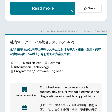
AIを活用した業務改善の企画および提案
3PLや各種Webシステムとの連携対応および
Read more
Save
調整
データ基盤の改善およびBI活用の支援。
外部パートナー（業務委託、派遣）のマネジ
メント
Job number: JN -052026-204024
Posted: 2026-06-15
＜中長期＞業務系システムおよびデータ基盤
の戦略、企画立案
社内SE（グローバル統合システム／SAP）
グローバルプロジェクトの推進およびマネジ
メント
SAP ERPまたは同等の基幹システムにおける導入・開発・運用・保守
データ活用の高度化およびAI活用の推進
の実務経験（3年以上）をお持ちの方必見です。
10 - 11.5 million yen
Saitama
Information Technology
Programmer / Software Engineer
Our client manufactures and sells
medical devices, providing electronic and
Company overview
diagnostic equipment to support high-
quality diagnosis and treatment in
グローバル基幹システム刷新の戦略・構想立
healthcare settings.
案、プロジェクト企画・推進、稼働後の安定