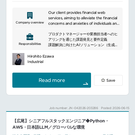
Our client provides financial web
services, aiming to alleviate the financial
Company overview
concerns and anxieties of individuals and
businesses through the power of
プロダクトマネージャーや業務担当者へのヒ
technology, and become the ultimate
アリングを通じた課題発見と要件定義
"money platform" for everyone. Our
Responsibilities
課題解決に向けたAIソリューション（生成
main services include automated
AI・RAG・機械学習モデルなど）の提案・検
household accounting and asset
証
management for individuals, economic
Hirohito Ezawa
プロトタイプの開発と効果検証を通じた実現
media, and a financial product
Industrial
性評価
comparison platform. For businesses, we
本番環境を見据えたAIシステムの設計・実
offer cloud services and B2B deferred
装・運用設計
payment services.
Read more
Save
品質担保のためのテスト方針策定・実装・評
価
各プロダクトチームと連携したAI機能導入プ
ロジェクトの推進
Job number: JN -042026-203286
Posted: 2026-06-15
【広尾】シニアフルスタックエンジニア◆Python・
AWS・日本語LLM／グローバルな環境