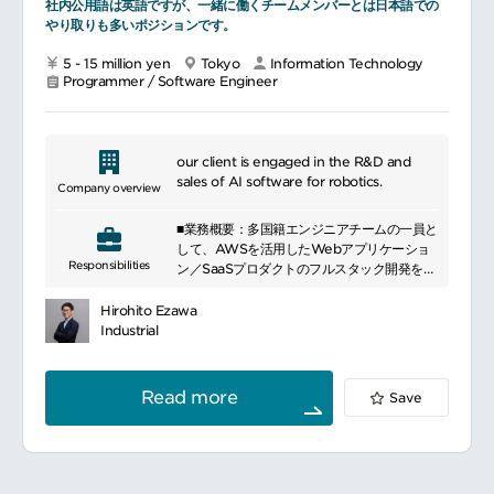
社内公用語は英語ですが、一緒に働くチームメンバーとは日本語での
やり取りも多いポジションです。
5 - 15 million yen
Tokyo
Information Technology
Programmer / Software Engineer
our client is engaged in the R&D and
sales of AI software for robotics.
Company overview
■業務概要：多国籍エンジニアチームの一員と
して、AWSを活用したWebアプリケーショ
Responsibilities
ン／SaaSプロダクトのフルスタック開発を担
っていただきます。特に、Pythonを中心と
したバックエンドと、フロントエンド／イン
Hirohito Ezawa
フラ（AWS）を横断的に扱いながら、日本語
Industrial
向けサービスにおけるLLM活用基盤・アプリ
ケーション開発をリードしていただきます。
※社内公用語は英語ですが、一緒に働くチー
Read more
Save
ムメンバーとは日本語でのやり取りも多いポ
ジションです。
■業務詳細：マネジメント専任ではなく、「自
らコードを書く実装エンジニア」としての役
割が中心です。＜フルスタック開発全般＞フ