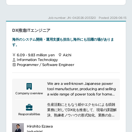
どクラウドサービスを利用したアプリの開
開発
発・実装
多国籍メンバーとの英語でのコミュニケーシ
REST API経由でのバックエンドとの連携実
ョン
Job number: JN -042026-203320
Posted: 2026-06-15
装
Android・AI・デジタルツイン・ロボットチ
サーバサイド／インフラチームとの仕様調
ームなど他部門との連携
DX推進ITエンジニア
整・要件定義
必要に応じて、職種の垣根を越えた相互支
＜チームでの開発＞Gitを用いたバージョン管
援・共同作業（専門性に基づく協力）
海外のシステム開発・運用支援も担当し海外にも活躍の場がありま
理、Jira などによるタスク管理
す。
デザイナーや他エンジニアとの協働による機
能実装・改善
6.09 - 9.83 million yen
Aichi
必要に応じて、関連する領域（AI／フルスタ
Information Technology
ック等）との共同作業・相互支援
Programmer / Software Engineer
We are a well-known Japanese power
tool manufacturer, producing and selling
Company overview
a wide range of power tools for home
and commercial use. Our main products
生産活動にともなう紙やエクセルによる煩雑
include drills, saws, sanders, and cleaners,
業務に対してDX化を推進して、現場の課題解
many of which are battery-powered.
Responsibilities
決、熟練者ノウハウの形式知化、業務の合理
High-performance, durable products are
化に取り組んでいます。
favored by professionals and DIY
実務では、現場に自ら足を運び、ユーザーと
enthusiasts around the world. We are
Hirohito Ezawa
一体となって、真の課題解決を追求し、シス
also committed to environmental
Industrial