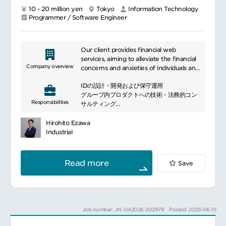
10 - 20 million yen
Tokyo
Information Technology
Programmer / Software Engineer
Our client provides financial web
services, aiming to alleviate the financial
Company overview
concerns and anxieties of individuals and
businesses through the power of
IDの設計・開発および保守運用
technology, and become the ultimate
グループ内プロダクトへの技術・法務的コン
"money platform" for everyone. Our
Responsibilities
サルティング
main services include automated
プロダクト間のID統合・移行プロセスのリー
household accounting and asset
ド
management for individuals, economic
Hirohito Ezawa
最新の認証・認可技術の調査および実装
media, and a financial product
Industrial
（Passkey等）
comparison platform. For businesses, we
認証基盤におけるセキュリティ・ガバナンス
offer cloud services and B2B deferred
の強化
payment services.
Read more
Save
Job number: JN -042026-202978
Posted: 2026-06-15