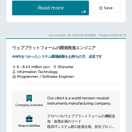
設置マニュアル、操作マニュアルの作成
サーバー開発には、クラウドやWebの標準技
現地またはリモートでのシステム設置、初期
Read more
Save
術を活用するため、標準化されたスキルを習
セットアップ
得しながら、音楽や電子楽器に関連するユニ
フィールドエンジニアおよびお客様向け技術
ークなプロダクトにも関わることができま
トレーニング
す。
導入後の技術的な問い合わせ対応、改善フィ
ードバックの反映
Job number: JN -052026-203888
Posted: 2026-06-15
業務詳細：
（3）スマートファクトリー向けソフトウェ
電子楽器向けデジタルコンテンツのアップロ
ア開発・技術検証（ドイツ製ソフトウェアを
ウェブプラットフォームの開発推進エンジニア
ード、管理、ダウンロードを行うサーバーシ
基盤とした開発プロジェクト）顧客要件に基
ステムの開発および運用
づくシステム要件定義
AWSをつかったシステム構築経験をお持ちの方、必見です
要件定義・設計から実装、テスト、リリース
API 開発、外部システムとのデータ連携設
後の運用・改善まで、サービス全体のライフ
計・実装
6 - 8.43 million yen
Shizuoka
サイクルに関わるフロントエンドまたはバッ
ソフトウェアおよび自動化システムの技術検
Information Technology
クエンド全般の開発
証（PoC）
Programmer / Software Engineer
導入プロジェクトにおける技術課題の分析お
よび設計・実装レベルでの改善
※出張：あり（国内のみ）、平均して月に1～
2回程度（2～3日/回）
Our client is a world renown musical
instruments manufacturing company.
Company overview
グローバルウェブプラットフォームの機能追
加・改善企画のリード
Responsibilities
既存ITシステム群の改善企画、担当プロジェ
クトの推進