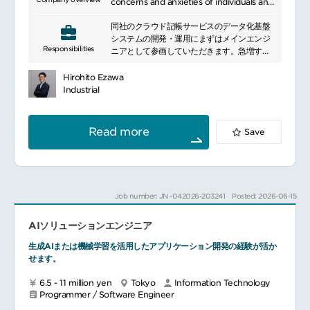
concerns and anxieties of individuals and
businesses through the power of
同社のクラウド記帳サービスのデータ化基盤
technology, and become the ultimate
システムの開発・運用にまずはメインエンジ
"money platform" for everyone. Our
Responsibilities
ニアとして参画していただきます。急増する
main services include automated
データ量に対応するため、レガシー解消とパ
household accounting and asset
フォーマンス向上（DB最適化等）が直近の最
management for individuals, economic
Hirohito Ezawa
重要テーマです。また、ご志向やフェーズに
media, and a financial product
Industrial
応じて、ユーザー向けWebアプリケーション
comparison platform. For businesses, we
の開発にも携わっていただく可能性がありま
offer cloud services and B2B deferred
す。
payment services.
Read more
Save
業務詳細：
自社クラウド記帳サービス（ユーザー側画
面）の保守・運用
システムの安定稼働に向けたボトルネック解
消
Job number: JN -042026-203241
Posted: 2026-06-15
部署横断プロジェクトの推進（合併に伴う開
発や調整など）
AIソリューションエンジニア
自社クラウド記帳サービス（ユーザー側画
面）の機能拡充
生成AIまたは機械学習を活用したアプリケーション開発の経験が活か
せます。
6.5 - 11 million yen
Tokyo
Information Technology
Programmer / Software Engineer