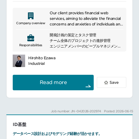
Our client provides financial web
services, aiming to alleviate the financial
Company overview
concerns and anxieties of individuals and
businesses through the power of
開発計画の策定とタスク管理
technology, and become the ultimate
チーム全体のプロジェクトの進捗管理
"money platform" for everyone. Our
Responsibilities
エンジニアメンバーのピープルマネジメント
main services include automated
（1on1でのコーチング、メンタリングなど）
household accounting and asset
プロジェクト提案・推進の中心として、仕様
management for individuals, economic
Hirohito Ezawa
設計を含む品質管理
media, and a financial product
Industrial
ビジネスサイドと連携したオペレーション設
comparison platform. For businesses, we
計
offer cloud services and B2B deferred
関連部署やステークホルダーとの連携・調整
payment services.
Read more
Save
Next.js（React.js）、Node.js、AWSを用い
たプロダクト開発
デザイナーと協業したUI／UXの改善
※開発実務にも一定程度関わりながら、チー
ムマネジメントや技術的意思決定を担ってい
Job number: JN -042026-202974
Posted: 2026-06-15
ただきます。手を動かしつつ全体最適を見立
てるハイブリッドなポジションです。
ID基盤
データベース設計およびモデリング経験が活かせます。