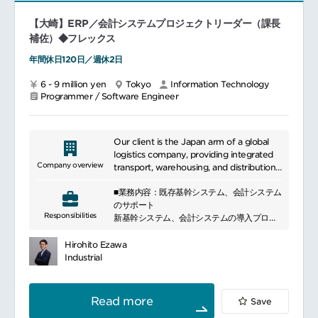
学会発表
【大崎】ERP／会計システムプロジェクトリーダー（課長
■開発環境言語：Python
補佐）◆フレックス
AI/MLフレームワーク：PyTorch（推奨）、
TensorFlow、JAX
年間休日120日／週休2日
画像処理ライブラリ：OpenCV、Pillow、ま
たは同等のライブラリ
6 - 9 million yen
Tokyo
Information Technology
Programmer / Software Engineer
Our client is the Japan arm of a global
logistics company, providing integrated
Company overview
transport, warehousing, and distribution
services to optimize supply chains.
■業務内容：既存基幹システム、会計システム
のサポート
Responsibilities
新基幹システム、会計システムの導入プロジ
ェクトのITリード
ビジネス要件・システム課題を分析し開発チ
Hirohito Ezawa
ームと協力しながらソリューション提示・ベ
Industrial
ンダー管理を担う
ITプロジェクト、IT追加開発サブプロジェク
トにおいて、システム企画／要件定義～ユー
Read more
Save
ザーテスト／Go Liveサポートを行い、社内