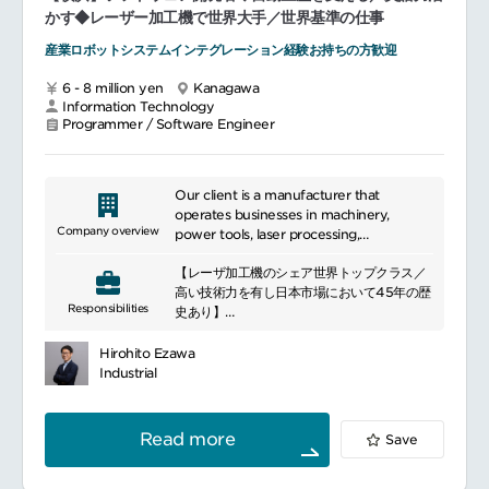
かす◆レーザー加工機で世界大手／世界基準の仕事
知能化戦略ドライバー状態認識、予測制御な
産業ロボットシステムインテグレーション経験お持ちの方歓迎
ど、AI・データ解析関連の技術企画業務をお
願いします。
6 - 8 million yen
Kanagawa
Information Technology
SDV プラットフォーム戦略ソフトウェアで車
Programmer / Software Engineer
の機能を進化させる仕組みや共通基盤の技術
企画をお願いします。
ナビアプリ、サーバーシステム、スマートフ
Our client is a manufacturer that
ォン等、外部パートナーとの技術調整
operates businesses in machinery,
Company overview
power tools, laser processing,
electronics, and medical technology. In
【レーザ加工機のシェア世界トップクラス／
our production system, we have
高い技術力を有し日本市場において45年の歴
implemented the "Syncro" system at
Responsibilities
史あり】
our headquarters factory in Germany,
■業務概要：当社は、自社製の加工機械・オー
enabling a innovative production process
トメーション装置と、他社製の工業ロボット
with flexibility and responsiveness across
Hirohito Ezawa
や無人搬送車（AGV）を組み合わせること
the entire production line. This system
Industrial
で、工場全体の生産性を最大化するスマート
serves as the driving force behind our
ファクトリーソリューションを提供していま
innovation. In our production processes,
す。具体的には、ドイツ本社で開発されたソ
we adhere to the motto of "Just-In-
Read more
Save
フトウェア製品（CAD/CAM ソフトウェ
Time" and continuously strive for
ア、生産管理システム）に加え、日本国内で
improvement.
当社が独自開発している自動生産用スケジュ