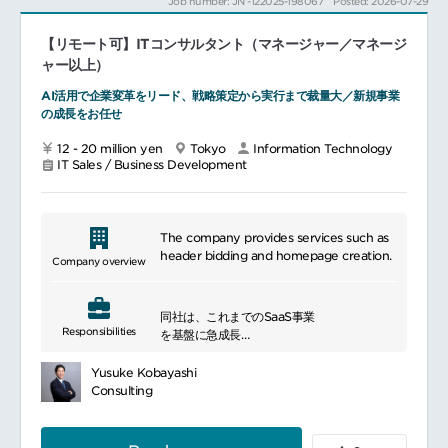
Job number: JN -122025-198067
Posted: 2026-07-29
ています。
業務内容：
【リモート可】ITコンサルタント（マネージャー／マネージ
ITサービス（アプリケーション・ソフトウェ
ア開発など）やコンサルティングサービスの
ャー以上）
顧客開拓、提案などを行っていただきます。
AI活用で企業変革をリード、戦略策定から実行まで裁量大／新規事業
顧客のニーズヒアリング
の成長をお任せ
既存のお客様への深耕営業と、新規のお客様
への提案
12 - 20 million yen
Tokyo
Information Technology
自らプレイングマネージャとして活動しつ
IT Sales / Business Development
つ、配下の営業メンバのマネジメントを行い
営業部門全体のパフォーマンスアップを推進
して頂きます。
The company provides services such as
header bidding and homepage creation.
Company overview
同社は、これまでのSaaS事業
Responsibilities
を基盤に急成長
を遂げてきました。
従来のプロダクトで実現してきたお客様の経
Yusuke Kobayashi
済価値最大化をさらに一歩入り込んで支援す
Consulting
べく、
コンサルティング事業
を立ち上げています。