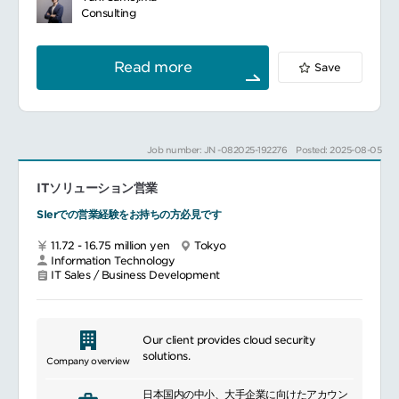
Consulting
■魅力ポイント
同社がSaaS企業であり、事業会社として自社
での実践に基づく型作りに強みがある企業の
Read more
Save
ため、絵に描いた餅で終わらない実践的なア
プローチをとることができます。
コンサルタントとしてクライアントに向き合
いつつ、事業開発の主体者としての側面も持
つことができるため、その両軸での成長機会
Job number: JN -082025-192276
Posted: 2025-08-05
を得ることができます。
純粋なコンサルファームと異なり、コンサル
ITソリューション営業
ティング / 採用 / プロダクト提供 ができるの
で、クライアント企業に対して本質的な課題
SIerでの営業経験をお持ちの方必見です
解決が実現できます。
コンサルティング業務だけでなく、プロダク
11.72 - 16.75 million yen
Tokyo
トマネジメントや事業開発の側面も持ち、幅
Information Technology
広い経験を積むことができます。
IT Sales / Business Development
ITコンサルタントから戦略コンサルタントへ
のキャリアチェンジの機会も豊富です。
アサインされたプロジェクトにおいて、プロ
フェッショナルとしてクライアントに向き合
Our client provides cloud security
い、本質的な価値創出に向けて一定の裁量を
solutions.
Company overview
持って伴走支援できます。
日本を代表するエンタープライズ企業を対象
日本国内の中小、大手企業に向けたアカウン
に、戦略策定や業務改革を進めるため、コン