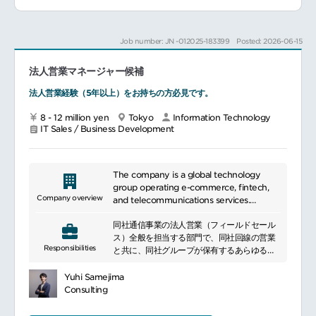
同社が目指すのは、単なる副業人材マッチン
グではありません。
顧客の経営課題や事業課題、人事課題を深く
Job number: JN -012025-183399
Posted: 2026-06-15
ヒアリングした上で、手段として副業人材を
活用し、本質的な課題解決に導いていくソリ
ューションを提供しています。
法人営業マネージャー候補
あるときは顧客の新規事業をアイデア出しの
法人営業経験（5年以上）をお持ちの方必見です。
フェーズから関わり、新規事業をローンチさ
せることもあれば、研究室やR&D部門で構想
8 - 12 million yen
Tokyo
Information Technology
されている内容を事業化するための企画を練
IT Sales / Business Development
ることもあります。
決められたソリューションがなく、顧客の課
題に合わせて自由度高く課題解決に導くこと
ができるのは、同社のコンサルティングセー
The company is a global technology
ルスの醍醐味です。
group operating e-commerce, fintech,
セールスとしての難易度は高いですが、だか
Company overview
and telecommunications services.
らこそ、キャリアアップを目指したい方にご
It provides digital services including
挑戦いただきたいポジションです。
同社通信事業の法人営業（フィールドセール
online shopping, payments, banking,
≪BizDevポジション≫
ス）全般を担当する部門で、同社回線の営業
securities, and mobile communications.
副業人材に門戸を開きたくても開けないでい
Responsibilities
と共に、同社グループが保有するあらゆる通
Leveraging a shared membership
る大手クライアントや自治体に向けて、
信インフラ、ITソリューション全般に関する
platform, it has built a diversified
一歩を踏み出す支援を行いながら、サービス
法人サービスを活用し、顧客価値向上と自社
ecosystem serving consumers and
Yuhi Samejima
開拓を担っていただきます。
収益の最大化を図ります。
businesses across multiple markets.
Consulting
日本にはまだまだ副業が解禁されていない組
同社の店舗様・施設を始めたとした各事業と
織も多く、働き方への意識のアップデートが
連携し顧客開拓をする他、外部の業種毎に戦