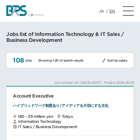
JA
/
EN
Jobs list of Information Technology & IT Sales /
Business Development
108
jobs
Showing 1-20 of search results
Sort by salary
Job number: JN -122025-197471
Posted: 2026-06-23
Account Executive
ハイブリッドワーク制度あり/アイディアを大切にする文化
180 - 29 million yen
Tokyo
Information Technology
IT Sales / Business Development