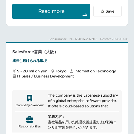
し、グローバル展開
をさらに加速させています。
Read more
Save
M&A後は、グローバル組織および事業の
PMI（Post-Merger Integration）を着実に
進め、シナジー創出と事業基盤の強化に注力
しています。
現在、グローバルNo.1のSSP事業者を目指し
Job number: JN -072026-207306
Posted: 2026-07-16
◤世界市場での事業拡大◢
を行っています。
Salesforce営業（大阪）
そのためには、各職種のグローバルリーダー
として組織を牽引できる人材の採用が重要と
成長し続けられる環境
考えております。
「グローバルNo.1」
9 - 20 million yen
Tokyo
Information Technology
という野心的な目標を掲げる当社の成長戦略
IT Sales / Business Development
を支える重要なポジションとして、
国内外の多様な市場での事業拡大と組織力強
化に挑戦いただける方のご応募をお待ちして
います。
The company is the Japanese subsidiary
━━━━━━━━━━━━━━━
of a global enterprise software provider.
■具体的な業務内容
Company overview
It offers cloud-based solutions that
国内海外のサプライビジネスのすべての事業
support customer engagement, business
開発部門の管掌事業方針立案/事業管理
業務内容：
operations, and digital transformation
プロダクトのローンチプラン/イネーブルメン
当社製品を用いた経営改善提案および戦略コ
initiatives. The company also helps
Responsibilities
ト
ンサル営業を担当いただきます。
organizations leverage data and AI
提携/アライアンス
インサイドセールス部隊が醸成した案件のク
technologies to improve productivity,