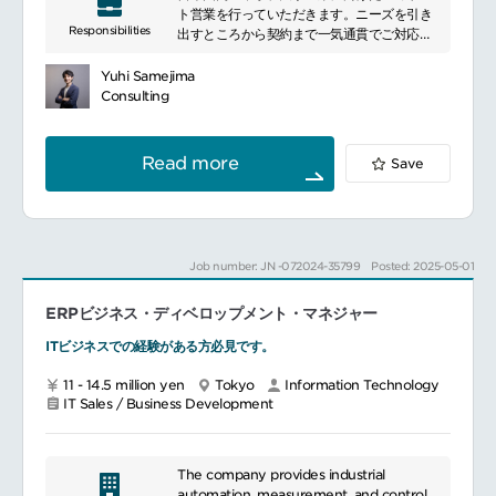
ト営業を行っていただきます。ニーズを引き
サルタントとしての専門性とビジネスへのイ
Responsibilities
出すところから契約まで一気通貫でご対応い
ンパクトを感じながら仕事ができます。
ただきます。顧客規模：従業員数5000名程
度の規模主な業務は下記になります。顧客や
Yuhi Samejima
■働く環境
業界における市場分析、調査
Consulting
ハイブリッドワーク
担当顧客のニーズ、課題の把握や抽出
フレックスタイム制
社内のエンジニアチームと連携して提案を進
充実した福利厚生
める
Read more
Save
システム導入までのフォロー
━━━━━━━━━━━━━━━#spotlightjob5
Job number: JN -072024-35799
Posted: 2025-05-01
ERPビジネス・ディベロップメント・マネジャー
ITビジネスでの経験がある方必見です。
11 - 14.5 million yen
Tokyo
Information Technology
IT Sales / Business Development
The company provides industrial
automation, measurement, and control