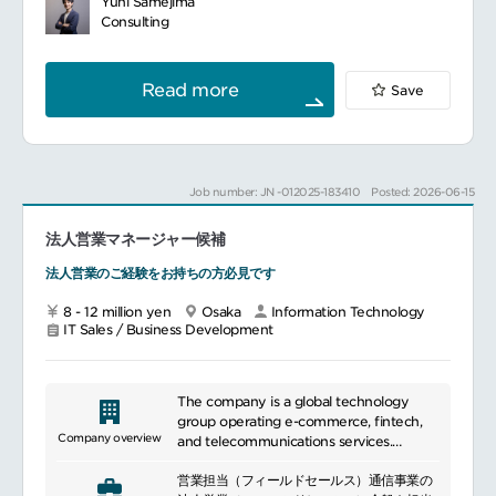
ecosystem serving consumers and
Yuhi Samejima
━━━━━━━━━━━━━━━━━━━━━━━━━━━━━#featuredjob1
顧客価値向上と自社収益の最大化を図りま
businesses across multiple markets.
Consulting
す。店舗・施設を始めたとした各事業と連携
し顧客開拓をする他、外部の業種毎に戦略を
策定し営業活動を日々おこなっていきます。
Read more
Save
Job number: JN -012025-183410
Posted: 2026-06-15
法人営業マネージャー候補
法人営業のご経験をお持ちの方必見です
8 - 12 million yen
Osaka
Information Technology
IT Sales / Business Development
The company is a global technology
group operating e-commerce, fintech,
Company overview
and telecommunications services.
It provides digital services including
営業担当（フィールドセールス）通信事業の
online shopping, payments, banking,