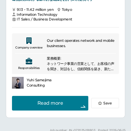
社内プロジェクトチーム（PM・PE）・サー
ビスチーム（SM・SE）との連携・情報共有
9.13 - 11.42 million yen
Tokyo
APAC・グローバル本社チームとの顧客情報
Information Technology
共有・協働対応
IT Sales / Business Development
受注後の顧客満足度管理・フォローアップ
■働く環境
グローバルチームとの協働：APAC・米国本
Our client operates network and mobile
社と日常的に連携
businesses.
Company overview
充実した研修・サポート体制：入社後のオン
ボーディングから継続的なスキルアップ支援
業務概要:
幅広いキャリアパス：PE→PM→SDM等の社
ネットワーク事業の営業として、お客様の声
内昇格実績あり
Responsibilities
を聞き、対話をし、信頼関係を築き、新たな
個人の力を最大限発揮できるフラットな組織
価値を創造いただきます。顧客満足度の向上
文化
と信頼関係の構築を図り、継続的な売上の拡
Yuhi Samejima
多様性の尊重：国籍・性別・バックグラウン
大の礎となることを期待します。業務詳細:
Consulting
ドを問わない採用姿勢
顧客へのサービス提案
顧客への課題等のヒアリング
■取引スタイルの特徴
各顧客ごとに営業戦略の検討／策定
長期アカウントとして顧客の複数サイト・複
Read more
Save
数国を一括管理
日本拠点でありながらAPAC・グローバル規
模の案件を担当するケース多数
顧客担当者が外国籍であることも多く、英語
を使う機会が自然に生まれる環境
Job number: JN -072025-191803
Posted: 2026-06-15