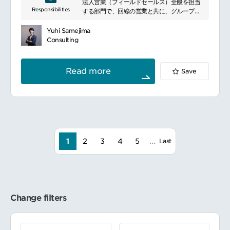
法人営業（フィールドセールス）全般を担当
securities, and mobile communications.
Responsibilities
する部門で、回線の営業と共に、グループが
Leveraging a shared membership
保有するあらゆる通信インフラ、ITソリュー
platform, it has built a diversified
ション全般に関する法人サービスを活用し、
ecosystem serving consumers and
Yuhi Samejima
顧客価値向上と自社収益の最大化を図りま
businesses across multiple markets.
Consulting
す。店舗・旅行業の施設を始めたとした各事
業と連携し顧客開拓をする他、外部の業種毎
に戦略を策定し営業活動を日々おこなってい
Read more
Save
きます。
…
1
2
3
4
5
Last
Change filters