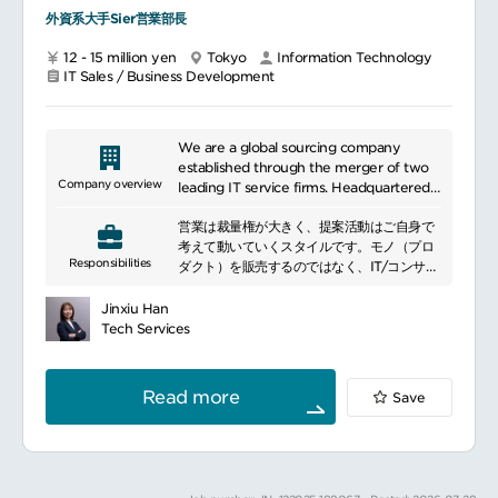
またパートナ企業との協業もwin－winの形を
外資系大手Sier営業部長
作り商談を進めていきます
商談の進捗はCRM上で逐次アップデートして
12 - 15 million yen
Tokyo
Information Technology
いきます
IT Sales / Business Development
週次のフォーキャストミーティングでは四半
期ベースの数字の管理を行います
チーム内で頻繁に勉強会やディスカッション
の機会を設けていますので情報発信や共有も
We are a global sourcing company
行っていきます
established through the merger of two
Company overview
leading IT service firms. Headquartered
strategically in China, we operate as the
営業は裁量権が大きく、提案活動はご自身で
global hub, providing business consulting
考えて動いていくスタイルです。モノ（プロ
and technology services worldwide. Our
Responsibilities
ダクト）を販売するのではなく、IT/コンサル
offerings include world-class business
ティングサービスの営業活動のため、顧客理
consulting, IT consulting, and solutions
解・分析や提案力など、顧客を深掘りできる
that materialize these services for clients
Jinxiu Han
営業力が重要になります。また、顧客担当と
globally.
Tech Services
だけでなく、顧客の経営層との関係構築力も
必要です。顧客は金融・製造業・通信・流通/
物流などを中心に、大手企業が中心となりま
Read more
Save
す。社内のデリバリ部門（IT部門、コンサル
ティング部門）と協働し、案件開拓、顧客関
係維持・深掘りをリードする立場です。プラ
イムでお客様とやりとりする機会が多く、基
本的にエンドユーザー顧客と直接契約を行っ