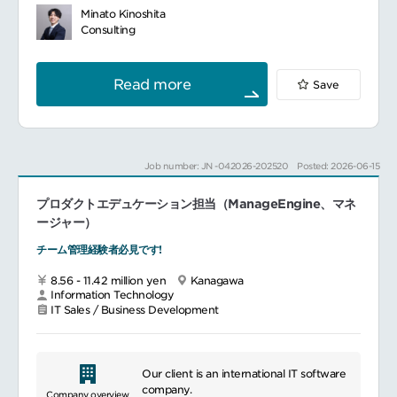
ロージング対応および既存顧客に対するアッ
customer experience, and business
Minato Kinoshita
■KPIやOKRの設計国内海外の事業開発部門
プセル、クロスセルがメイン業務となりま
decision-making.
Consulting
のKPIやOKRの設計
す。
■マネジメント業務マネジメント人材の育成
Read more
Save
組織力向上のための育成体制の整備
■想定されるキャリアパス
グローバルCOO
Job number: JN -042026-202520
Posted: 2026-06-15
アドプラットフォーム営業責任者
同グループの他のプロダクトの拡販
プロダクトエデュケーション担当（ManageEngine、マネ
■本ポジションで得られる経験や魅力
ージャー）
日本発で世界No.1のビジネスを作る経験
チーム管理経験者必見です!
グローバルビジネスの統括経験
8.56 - 11.42 million yen
Kanagawa
━━━━━━━━━━━━━━━#spotlightjob4
Information Technology
IT Sales / Business Development
Our client is an international IT software
company.
Company overview