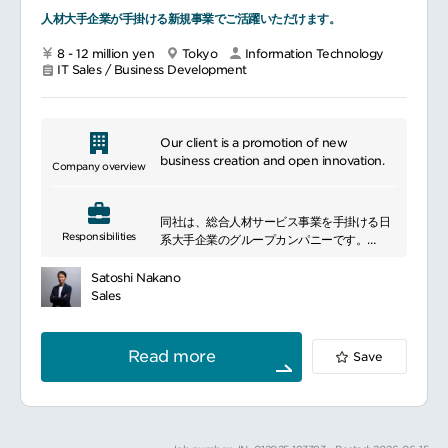
人材大手企業が手掛ける新規事業でご活躍いただけます。
8 - 12 million yen
Tokyo
Information Technology
IT Sales / Business Development
Our client is a promotion of new
business creation and open innovation.
Company overview
同社は、総合人材サービス事業を手掛ける日
Responsibilities
系大手企業のグループカンパニーです。
100社以上のグループ企業の中で、「新規事
業創出/運営に特化した会社」として設立され
Satoshi Nakano
ました。
Sales
これまでのグループ事業の枠組みにとらわれ
ず、新規事業を創出し、グループのリソース
を柔軟に活用し、事業を急成長させていくこ
Read more
Save
とをミッションとしています。
多様なバックボーンをもつ各領域のエキスパ
ートとともに、これまでのご経験を活かし、
新規事業の運営に携わってみませんか？
なかでも、今回募集をしている事業部では