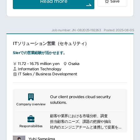
Read more
Save
日本を代表する多くのエンタープライズ企業
からご支持をいただいており、
さらなる成長
を見据えた体制強化が求められています。
顧客価値の最大化を目指して組織のステージ
Job number: JN -082025-192263
Posted: 2025-08-05
アップを進めていくフェーズですので、
【新規事業成長をリードしてくださるコンサ
ITソリューション営業（セキュリティ）
ルタント】
を募集しています。
SIerでの営業経験が活かせます。
━━━━━━━━━━━━━━━
■ポジション概要
11.72 - 16.75 million yen
Osaka
日本を代表するエンタープライズ企業を中心
Information Technology
としたクライアントに対し、本質的な価値創
IT Sales / Business Development
出に重きを置いた伴走支援型のコンサルティ
ングおよび事業開発を担当いただきます。
■具体的な業務内容
新規事業の立ち上げ、事業グロース、AI活用
Our client provides cloud security
による業務効率化、デジタルマーケティング
solutions.
Company overview
の実行・改善に関してのPJにおけるコンサル
ティング業務
顧客や業界における市場分析、調査
ITを活用した業務改革やDX/IT化プロジェク
担当顧客のニーズ、課題の把握や抽出
トの推進、システム要件定義から開発までの
Responsibilities
社内のエンジニアチームと連携して提案を進
支援
める
事業開発の主体者としてコンサルティングサ
システム導入までのフォロー
Yuhi Samejima
ービス開発、プロダクト開発、組織開発など