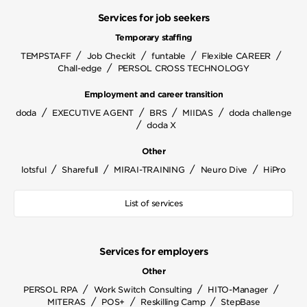
Services for job seekers
Temporary staffing
/
/
/
/
TEMPSTAFF
Job Checkit
funtable
Flexible CAREER
/
Chall-edge
PERSOL CROSS TECHNOLOGY
Employment and career transition
/
/
/
/
doda
EXECUTIVE AGENT
BRS
MIIDAS
doda challenge
/
doda X
Other
/
/
/
/
lotsful
Sharefull
MIRAI-TRAINING
Neuro Dive
HiPro
List of services
Services for employers
Other
/
/
/
PERSOL RPA
Work Switch Consulting
HITO-Manager
/
/
/
MITERAS
POS+
Reskilling Camp
StepBase