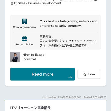
IT Sales / Business Development
Our client is a fast-growing network and
enterprise security company.
Company overview
業務内容：
国内の大企業に対するセキュリティプラット
Responsibilities
フォームの提案/販売が主な業務です
担当する約30社前後の大企業を元にテリトリ
ープランを策定し、どのアカウントにどの商
Hirohito Ezawa
材をいつ仕掛けるか計画を立てます
Industrial
その上で各社のアカウントプランを策定し、
具体的な商談を創出していきます
新規顧客の開拓と既存顧客への提案の双方を
Read more
Save
行います
マーケティングやインサイドセールス部門と
協力しリードを獲得します
クライアントの課題やニーズを把握し、その
課題解決方法を提案していきます
Job number: JN -072024-169643
Posted: 2024-09-11
課題解決方法はペアとなるSE担当や製品部門
の営業・SE、その他セキュリティ専門チーム
ITソリューション営業部長
等と協力しながら進めていきます