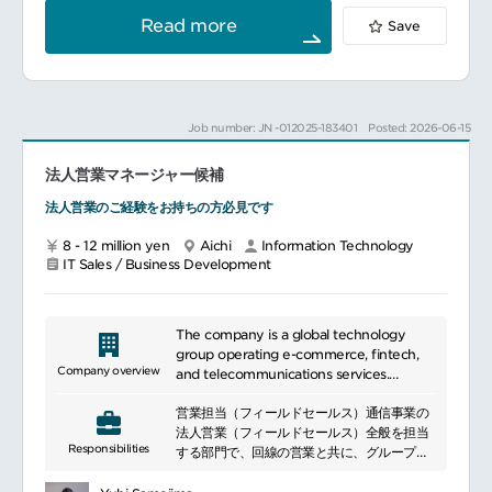
十分ではない状況です。
略を策定し営業活動を日々おこなっていきま
Read more
Save
副業人材の活用や雇用形態にとらわれない柔
す。
軟な組織づくりを働きかけることで、少しず
つ社会の働き方をアップデートさせていきた
い。
BizDev担当は、影響力の大きい大手企業や自
Job number: JN -012025-183401
Posted: 2026-06-15
治体をターゲットとすることで、この壁を突
破していきます。
既存サービス以外の新たなソリューションの
法人営業マネージャー候補
企画・提案（副業解禁支援、制度設計支援な
法人営業のご経験をお持ちの方必見です
ど）、アライアンス設計など、ただのセール
スで終わることなく、様々な手段で広くビジ
8 - 12 million yen
Aichi
Information Technology
ネス拡大、ブランド認知の拡大に携わってい
IT Sales / Business Development
ただきます。
■魅力：
≪大手とベンチャーのいいとこどり≫
プライム上場の総合人材サービス企業を母体
The company is a global technology
に持ち、働き方への取り組みや財務基盤にお
group operating e-commerce, fintech,
いて、非常に安定した環境を誇ります。
Company overview
and telecommunications services.
とはいえ、新規事業の創出・運営に特化した
It provides digital services including
社内カンパニーとして、同社は独立採算制と
営業担当（フィールドセールス）通信事業の
online shopping, payments, banking,
意思決定権を持って運営しています。
法人営業（フィールドセールス）全般を担当
securities, and mobile communications.
0から事業を作り上げるスタートアップの面
Responsibilities
する部門で、回線の営業と共に、グループが
Leveraging a shared membership
白さを、大手のバックグラウンドと共に展開
保有するあらゆる通信インフラ、ITソリュー
platform, it has built a diversified
できる点は、同社の魅力の一つです。
ション全般に関する法人サービスを活用し、