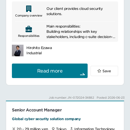
Our client provides cloud security
solutions.
Company overview
Main responsibilities:
Building relationships with key
Responsibilities
stakeholders, including c-suite decision-
makers
Creating a long-term account strategy
Hirohito Ezawa
aligned with customer goals
Industrial
Collaborating with our teams to meet
customer needs and contribute to
account planning
Read more
Save
Being a trusted advisor, understanding
client businesses and aligning company
solutions with their goals
Job number: JN -072024-34882
Posted: 2026-06-23
Senior Account Manager
Global cyber security solution company
20 - 29 million yen
Tokyo
Information Technology