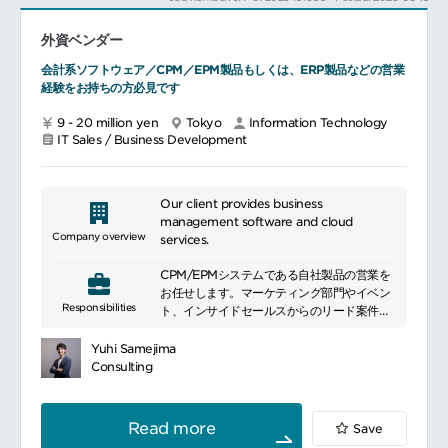
外資ベンダー
━━━━━━━━━━━━━━━#spotlightjob1
会計系ソフトウェア／CPM／EPM製品もしくは、ERP製品などの営業
経験をお持ちの方必見です
9 - 20 million yen
Tokyo
Information Technology
IT Sales / Business Development
Our client provides business
management software and cloud
Company overview
services.
CPM/EPMシステムである自社製品の営業を
お任せします。マーケティング部門やイベン
Responsibilities
ト、インサイドセールスからのリード案件を
中心に、商談や標準デモをしていただきま
す。
Yuhi Samejima
パートナー戦略にも力を入れており70社以上
Consulting
の大手コンサル／SI企業と協業しながら案件
獲得に動くことも多くあります。
サービスとの親和性からも、大手企業（年商
Read more
Save
3000億円以上の規模）をメインのターゲッ