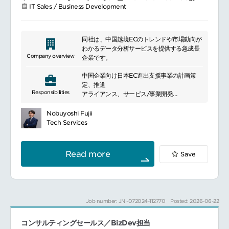
IT Sales / Business Development
同社は、中国越境ECのトレンドや市場動向が
わかるデータ分析サービスを提供する急成長
Company overview
企業です。
中国企業向け日本EC進出支援事業の計画策
定、推進
Responsibilities
アライアンス、サービス/事業開発
パートナーと連携し、日本EC進出支援の提案
パートナー開拓、パートナープログラムのス
Nobuyoshi Fujii
キーム構築
Tech Services
同社中国法人との社内連携(中国の営業担当
に、顧客紹介を促進)
マーケティング活動(セミナー登壇、展示会参
Read more
Save
加、コンテンツ作成)
Job number: JN -072024-112770
Posted: 2026-06-22
コンサルティングセールス／BizDev担当