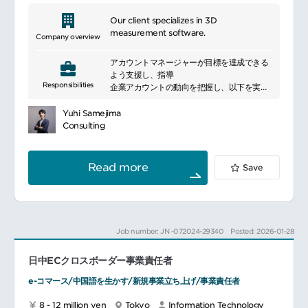
ト
スキル認定・資格制度などの教育プログラム
Our client specializes in 3D
運営
measurement software.
Company overview
製品活用度向上を目的とした教育戦略の立
案・実行
アカウントマネージャーが目標を達成できる
ユーザーおよびパートナーのITスキルレベル
よう支援し、指導
を把握し、製品導入・運用を円滑に進めるた
Responsibilities
企業アカウントの動向を把握し、以下を実行
めのスキル開発モデルの提案
開発戦略を主導
チームと協力して営業戦略を策定
■提供する製品・サービスについて
Yuhi Samejima
CRMの営業案件ファイル内のデータの正確性
ネットワーク管理、ITサービス管理、セキュ
Consulting
を確保
リティ、業務支援領域など、企業のIT運用を
営業チームの成長と目標達成に向けての助
支援する複数のソフトウェア製品・サービス
言・指導・コーチング
を提供しています。
Read more
Save
パフォーマンスを測定し、各種目標に関連す
国内外のさまざまな業種・業態の企業や公共
る必要なフォローアップを実施
分野で導入実績があり、多言語対応の製品群
顧客および市場ニーズを理解し、成長機会を
を通じて、グローバルなIT運用の効率化に貢
捉えながら、会社の戦略的方向性に貢献
献しています。
イベントや展示会に参加
Job number: JN -072024-29340
Posted: 2026-01-28
新しいアカウントマネージャーの採用・トレ
━━━━━━━━━━━━━━━#spotlightjob1
ーニングに参加
日中ECクロスボーダー事業責任者
新たな戦略的イニシアチブの提案および開発
に参加
e-コマース/中国語を生かす/新規事業立ち上げ/事業責任者
8 - 12 million yen
Tokyo
Information Technology