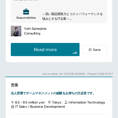
～高い製品開発力とコストパフォーマンスを
Responsibilities
強みとするIT企業～
同社は、自社開発による製品力を強みとし、
各国・地域のニーズを踏まえた機能開発を行
Yuhi Samejima
っています。
Consulting
お客様にとって必要な機能を重視し、導入し
やすい価格帯で提供することで、
多くの企業のIT活用・業務効率化を支援して
Read more
Save
います。
━━━━━━━━━━━━━━━
■ポジションについて
プロダクトエデュケーションを担う組織のマ
ネージャーとして、
Job number: JN -072026-206845
Posted: 2026-07-07
お客様が自社IT製品の価値を最大限に引き出
し、効果的に活用できるよう、教育施策の企
営業
画・運営およびチームマネジメントをお任せ
します。
法人営業でチームマネジメントの経験をお持ちの方必見です。
■具体的な業務内容
製品教育コンテンツの企画・制作
8.5 - 9.5 million yen
Tokyo
Information Technology
パートナー、ユーザー、社内向けの製品トレ
IT Sales / Business Development
ーニング（オンライン／対面）の企画・実施
チームメンバーの育成および業務マネジメン