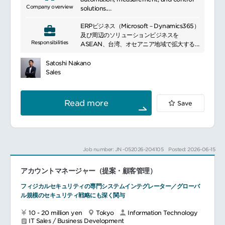
Company overview
solutions.
It offers control systems,
ERPビジネス（Microsoft－Dynamics365）
instrumentation, software, and related
及び周辺のソリューションビジネスを
services for industries including energy,
Responsibilities
ASEAN、台湾、オセアニア地域で拡大する
chemicals, pharmaceuticals, and food.
ためにシニア営業、コンサルタントとして、
The company supports digital
グループ各国の営業、グループERPチーム3
transformation, operational efficiency,
Satoshi Nakano
名のコンサルタント（タイ1名、インドネシア
and sustainable industrial development
Sales
1名、マレーシア1名）と連携して、受注を拡
through advanced automation
大する
technologies.
グループ各国地域の経営幹部顧客からの受注
Read more
Save
に向けた提案力の構築
ビジネスパートナーとの戦略的協業スキーム
を構築し、共同で新規顧客を獲得する
YVS商流の日系顧客経営幹部とのエンゲージ
メントを図り、新規リードの獲得、受注に貢
Job number: JN -052026-204105
Posted: 2026-06-15
献する
ERPプロジェクトのアフターサポート継続受
アカウントマネージャー（提案・顧客管理）
注による顧客満足度の向上及びYokogawa関
連製品の拡販をYVSと連携して実施する
フィジカルセキュリティの専門システムインテグレーター／グローバ
ル規模のセキュリティ戦略にも深く関与
10 - 20 million yen
Tokyo
Information Technology
IT Sales / Business Development