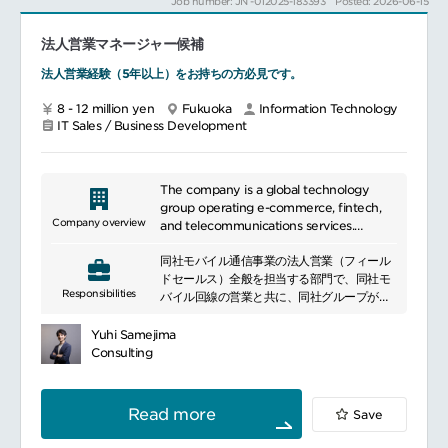
Job number: JN -012025-183393
Posted: 2026-06-15
【副業を希望する個人と企業の人材マッチン
グサービス】を展開しています。
法人営業マネージャー候補
キャリアアップしたい個人を、専任のタレン
トプランナーがスキルプロデュース。
法人営業経験（5年以上）をお持ちの方必見です。
ベンチャーをはじめとする企業や団体と"あな
た"をつなぐ、副業マッチングサービスです。
8 - 12 million yen
Fukuoka
Information Technology
同事業を軸に、
IT Sales / Business Development
クライアントの経営課題を深層部から解決す
る「コンサルティングセールス」、
または、大手企業をメインターゲットに"新し
い働き方"を開拓する「BizDev担当」とし
The company is a global technology
て、ご経験を活かしてご活躍ください。
group operating e-commerce, fintech,
━━━━━━━━━━━━━━━━━━━━━━━━━━━━━
Company overview
and telecommunications services.
■ポジション：
It provides digital services including
コンサルティングセールス
同社モバイル通信事業の法人営業（フィール
online shopping, payments, banking,
または
ドセールス）全般を担当する部門で、同社モ
securities, and mobile communications.
Responsibilities
BizDevポジション
バイル回線の営業と共に、同社グループが保
Leveraging a shared membership
■職務内容：
有するあらゆる通信インフラ、ITソリューシ
platform, it has built a diversified
≪コンサルティングセールス≫
ョン全般に関する法人サービスを活用し、顧
ecosystem serving consumers and
Yuhi Samejima
顧客の経営・事業・人事戦略に深く入り込み
客価値向上と自社収益の最大化を図ります。
businesses across multiple markets.
Consulting
ながら、サービスの活用支援をご担当くださ
同社の店舗様・トラベルの施設を始めたとし
い。
た楽天各事業と連携し顧客開拓をする他、外
また、サービスや営業戦略などもbildingの段
部の業種毎に戦略を策定し営業活動を日々お
Read more
Save
階ですので、これらの仕組み作りにも深く携
こなっていきます。
わっていただくことが可能です。