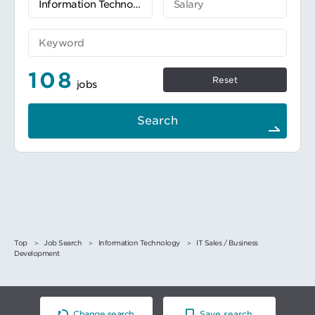
108
Reset
jobs
Search
Top
Job Search
Information Technology
IT Sales / Business
Development
Change search
Save search