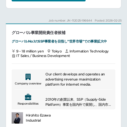
トとして導入していきます。
少数精鋭で、上司や代表との距離が近く、日
本支社の成長率が高い事からも本社（イタリ
ア）からの支援も厚く、動きやすい環境です
Job number: JN -112025-196644
Posted: 2026-02-25
グローバル事業開発責任者候補
グローバルNo.1のSSP事業者を目指し”世界市場”での事業拡大中
9 - 18 million yen
Tokyo
Information Technology
IT Sales / Business Development
Our client develops and operates an
advertising revenue maximization
Company overview
platform for internet media.
2010年の創業以来、SSP（Supply-Side
Responsibilities
Platform）事業を国内外で展開し、国内市場
では圧倒的なシェア
を獲得する同社。
Hirohito Ezawa
2023年には北米、インド、ヨーロッパ市場
Industrial
でSSP事業を展開する企業を完全子会社化