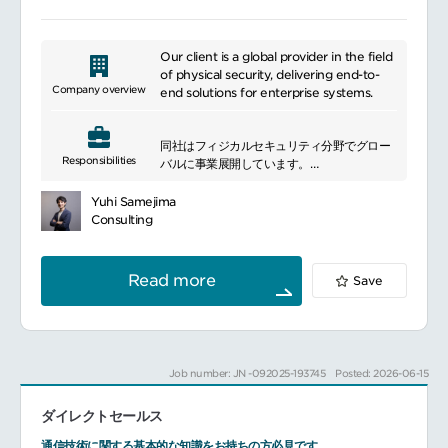
Our client is a global provider in the field
of physical security, delivering end-to-
Company overview
end solutions for enterprise systems.
同社はフィジカルセキュリティ分野でグロー
Responsibilities
バルに事業展開しています。
■ポジションについて
外資系グローバル企業へのセキュリティソリ
Yuhi Samejima
ューション提案・アカウント管理を担うポジ
Consulting
ションです。
顧客の日本拠点だけでなく、グローバル規模
のセキュリティ戦略にも深く関与できます。
Read more
Save
■具体的な業務内容
担当アカウント（主にFortune500外資系グ
ローバル企業）への提案・関係構築・維持
新規顧客開拓および既存顧客の深耕・アップ
セル・クロスセル
Job number: JN -092025-193745
Posted: 2026-06-15
顧客のセキュリティニーズヒアリング・ソリ
ューション提案（設計～保守の一貫提案）
ダイレクトセールス
見積作成・提案資料作成・契約交渉・受注管
理
通信技術に関する基本的な知識をお持ちの方必見です